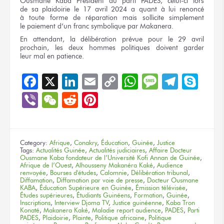
Ousmane Kaba Président
du parti
PADES, celui-ci lors
de sa plaidoirie
le 17
avril 2024
a quant
à lui
renoncé
à toute forme
de réparation
mais sollicite
simplement
le paiement
d’un franc
symbolique
par Makanera.
En attendant,
la délibération
prévue
pour le 29 avril
prochain,
les deux
hommes politiques doivent garder
leur mal
en patience.
Facebook
X
LinkedIn
Email
Copy
WhatsApp
Message
Teleg
Sky
Link
Viber
WeChat
Reddit
Pinterest
Category:
Afrique
,
Conakry
,
Éducation
,
Guinée
,
Justice
Tags:
Actualités Guinée
,
Actualités judiciaires
,
Affaire Docteur
Ousmane Kaba fondateur de l’Université Kofi Annan de Guinée
,
Afrique de l’Ouest
,
Alhousseny Makanéra Kaké
,
Audience
renvoyée
,
Bourses d'études
,
Calomnie
,
Délibération tribunal
,
Diffamation
,
Diffamation par voie de presse
,
Docteur Ousmane
KABA
,
Éducation Supérieure en Guinée
,
Émission télévisée
,
Études supérieures
,
Étudiants Guinéens
,
Formation
,
Guinée
,
Inscriptions
,
Interview Djoma TV
,
Justice guinéenne
,
Kaba Tron
Konaté
,
Makanera Kaké
,
Maladie report audience
,
PADES
,
Parti
PADES
,
Plaidoirie
,
Plainte
,
Politique africaine
,
Politique