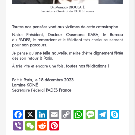
Dr. Mamady DIOUBATÉ
Secrétaire Général
du PADES France
Toutes
nos pensées
vont
aux victimes
de cette catastrophe.
Notre
Président
,
Docteur
Ousmane KABA
,
le
Bureau
du
PADES
,
le
remercient
et le
félicitent
très chaleureusement
pour
son parcours
.
Je pense
qu’
une telle nouvelle
,
mérite d’être
dignement fêtée
dès son retour
à Paris
.
À très vite
et encore une fois,
toutes nos félicitations !
Fait
à
Paris
,
le 18
décembre 2023
Lamine KONÉ
Secrétaire Fédéral
PADES France
Facebook
X
LinkedIn
Email
Copy
WhatsApp
Message
Teleg
Sky
Link
Viber
WeChat
Reddit
Pinterest