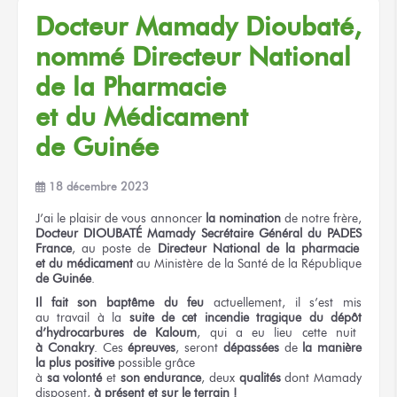
Docteur Mamady Dioubaté,
nommé Directeur National
de la Pharmacie
et du Médicament
de Guinée
18 décembre 2023
J’ai le plaisir
de vous annoncer
la nomination
de notre
frère,
Docteur DIOUBATÉ Mamady
Secrétaire Général
du PADES
France
,
au poste
de
Directeur
National
de la pharmacie
et du médicament
au Ministère
de la Santé
de la République
de Guinée
.
Il fait
son baptême
du feu
actuellement, il s’est mis
au travail
à la
suite
de cet incendie
tragique
du dépôt
d’hydrocarbures
de Kaloum
,
qui a eu lieu
cette nuit
à Conakry
.
Ces
épreuves
,
seront
dépassées
de
la manière
la plus positive
possible grâce
à
sa volonté
et
son endurance
,
deux
qualités
dont Mamady
disposent,
à présent
et sur le terrain !