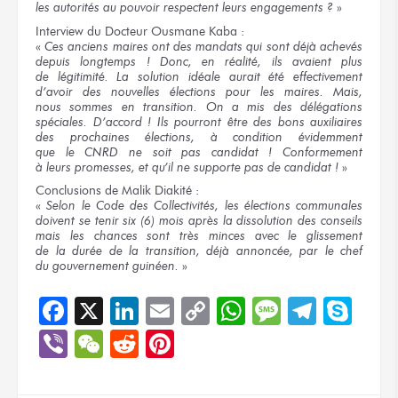
les autorités
au pouvoir
respectent
leurs engagements ?
»
Interview
du Docteur
Ousmane Kaba :
«
Ces anciens
maires ont
des mandats
qui sont
déjà achevés
depuis longtemps !
Donc,
en réalité,
ils avaient
plus
de légitimité.
La solution
idéale
aurait été
effectivement
d’avoir
des nouvelles
élections
pour les maires.
Mais,
nous sommes
en transition.
On a mis
des délégations
spéciales.
D’accord !
Ils pourront être
des bons auxiliaires
des prochaines élections,
à condition évidemment
que le CNRD
ne soit
pas candidat !
Conformement
à leurs promesses,
et qu’il ne supporte pas
de candidat !
»
Conclusions
de Malik
Diakité :
«
Selon
le Code
des Collectivités,
les élections
communales
doivent
se tenir
six (6) mois
après
la dissolution
des conseils
mais les chances
sont très minces
avec le glissement
de la durée
de la transition,
déjà annoncée,
par le chef
du gouvernement
guinéen.
»
Facebook
X
LinkedIn
Email
Copy
WhatsApp
Message
Teleg
Sky
Link
Viber
WeChat
Reddit
Pinterest