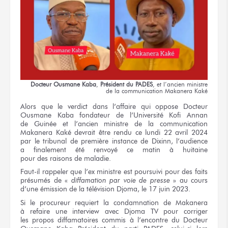
Docteur
Ousmane Kaba
,
Président
du PADES
,
et l’ancien
ministre
de la communication
Makanera Kaké
Alors
que le verdict
dans l’affaire
qui oppose Docteur
Ousmane Kaba
fondateur
de l’Université
Kofi Annan
de Guinée
et l’ancien
ministre
de la communication
Makanera Kaké devrait être rendu
ce lundi
22 avril
2024
par le tribunal
de première
instance
de Dixinn,
l’audience
a finalement
été renvoyé
ce matin
à huitaine
pour des raisons
de maladie.
Faut-il rappeler
que l’ex ministre
est poursuivi
pour des faits
présumés
de «
diffamation
par voie
de presse
»
au cours
d’une émission
de la télévision
Djoma,
le 17 juin
2023.
Si le procureur
requiert
la condamnation
de Makanera
à refaire
une interview
avec Djoma TV
pour corriger
les propos
diffamatoires commis
à l’encontre
du Docteur