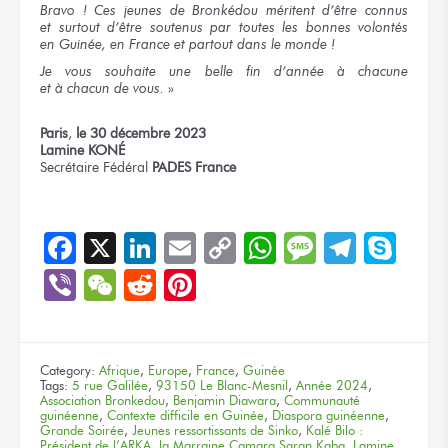
Bravo !
Ces jeunes
de Bronkédou
méritent d’être connus
et surtout
d’être soutenus
par toutes
les bonnes
volontés
en Guinée,
en France
et partout
dans le monde !
Je vous souhaite
une belle
fin d’année
à chacune
et à chacun
de vous.
»
Paris
,
le 30
décembre 2023
Lamine KONÉ
Secrétaire Fédéral
PADES France
Facebook
X
LinkedIn
Email
Copy
WhatsApp
Message
Teleg
Sky
Link
Viber
WeChat
Reddit
Pinterest
Category:
Afrique
,
Europe
,
France
,
Guinée
Tags:
5 rue Galilée
,
93150 Le Blanc-Mesnil
,
Année 2024
,
Association Bronkedou
,
Benjamin Diawara
,
Communauté
guinéenne
,
Contexte difficile en Guinée
,
Diaspora guinéenne
,
Grande Soirée
,
Jeunes ressortissants de Sinko
,
Kalé Bilo :
Président de l’ARKA
,
la Marraine Camara Saran Kaba
,
Lamine