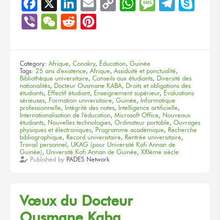
Facebook
X
LinkedIn
Email
Copy
WhatsApp
Message
Teleg
Sky
Link
Viber
WeChat
Reddit
Pinterest
Category:
Afrique
,
Conakry
,
Éducation
,
Guinée
Tags:
25 ans d'existence
,
Afrique
,
Assiduité et ponctualité
,
Bibliothèque universitaire
,
Conseils aux étudiants
,
Diversité des
nationalités
,
Docteur Ousmane KABA
,
Droits et obligations des
étudiants
,
Effectif étudiant
,
Enseignement supérieur
,
Évaluations
sérieuses
,
Formation universitaire
,
Guinée
,
Informatique
professionnelle
,
Intégrité des notes
,
Intelligence artificielle
,
Internationalisation de l'éducation
,
Microsoft Office
,
Nouveaux
étudiants
,
Nouvelles technologies
,
Ordinateur portable
,
Ouvrages
physiques et électroniques
,
Programme académique
,
Recherche
bibliographique
,
Record universitaire
,
Rentrée universitaire
,
Travail personnel
,
UKAG (pour Université Kofi Annan de
Guinée)
,
Université Kofi Annan de Guinée
,
XXIème siècle
Published by
PADES Network
Vœux
du Docteur
Ousmane Kaba