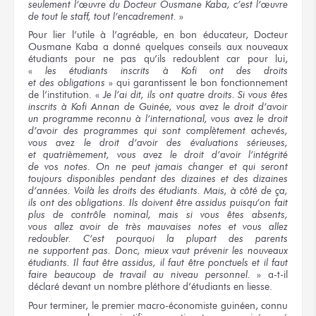
seulement l’œuvre
du Docteur
Ousmane Kaba,
c’est l’œuvre
de tout
le staff,
tout l’encadrement.
»
Pour lier
l’utile
à l’agréable,
en bon
éducateur, Docteur
Ousmane Kaba
a donné
quelques conseils
aux nouveaux
étudiants pour ne pas qu’ils redoublent
car pour lui,
«
les étudiants
inscrits
à Kofi
ont
des droits
et des obligations
»
qui garantissent
le bon
fonctionnement
de l’institution.
«
Je l’ai
dit,
ils ont
quatre droits.
Si vous êtes
inscrits
à Kofi
Annan
de Guinée,
vous avez
le droit
d’avoir
un programme
reconnu
à l’international,
vous avez
le droit
d’avoir
des programmes
qui sont
complètement achevés,
vous avez
le droit
d’avoir
des évaluations
sérieuses,
et quatrièmement,
vous avez
le droit
d’avoir l’intégrité
de vos notes.
On ne peut
jamais changer
et qui seront
toujours disponibles pendant
des dizaines
et des dizaines
d’années. Voilà
les droits
des étudiants.
Mais,
à côté
de ça,
ils ont
des obligations.
Ils doivent
être assidus
puisqu’on fait
plus de contrôle
nominal, mais
si vous êtes
absents,
vous allez
avoir
de très mauvaises
notes
et vous allez
redoubler. C’est pourquoi
la plupart
des parents
ne supportent
pas. Donc,
mieux vaut
prévenir
les nouveaux
étudiants.
Il faut
être assidus,
il faut
être ponctuels
et il faut
faire beaucoup
de travail
au niveau
personnel.
»
a-t-il
déclaré devant un nombre pléthore d’étudiants
en liesse.
Pour terminer,
le premier
macro-économiste guinéen, connu