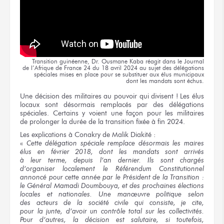
Transition guinéenne,
Dr. Ousmane
Kaba réagit
dans le Journal
de l’Afrique
de France
24
du 18 avril
2024
au sujet
des délégations
spéciales
mises en place
pour se substituer
aux élus
municipaux
dont les mandats
sont échus.
Une décision
des militaires
au pouvoir
qui divisent !
Les élus
locaux
sont désormais
remplacés
par des délégations
spéciales. Certains
y voient
une façon
pour les militaires
de prolonger
la durée
de la transition
fixée
à fin
2024.
Les explications
à Conakry
de Malik
Diakité :
«
Cette délégation
spéciale remplace désormais
les maires
élus
en février
2018,
dont les mandats
sont arrivés
à leur terme,
depuis
l’an dernier.
Ils sont
chargés
d’organiser localement
le Référendum Constitutionnel
annoncé
pour cette année
par le Président
de la Transition :
le Général
Mamadi Doumbouya,
et des prochaines
élections
locales
et nationales.
Une manœuvre
politique selon
des acteurs
de la société
civile
qui consiste,
je cite,
pour la junte,
d’avoir
un contrôle
total
sur les collectivités.
Pour d’autres,
la décision
est salutaire,
si toutefois,