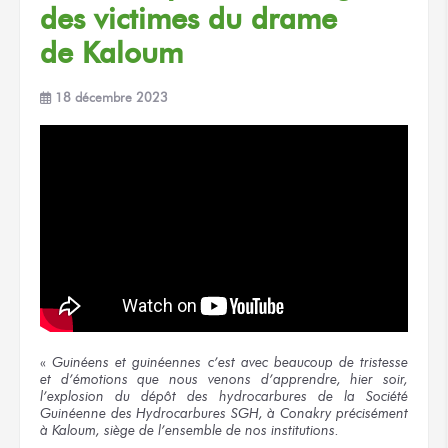
des victimes
du drame
de Kaloum
18 décembre 2023
«
Guinéens
et guinéennes
c’est avec beaucoup
de tristesse
et d’émotions
que nous venons
d’apprendre,
hier soir,
l’explosion
du dépôt
des hydrocarbures
de la Société
Guinéenne
des Hydrocarbures
SGH,
à Conakry
précisément
à Kaloum,
siège
de l’ensemble
de nos institutions.