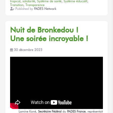
tropical
,
solidarité
,
Système de santé
,
Système éducatif
,
Transition
,
Transparence
Published by
PADES Network
Nuit
de Bronkedou !
Une soirée
incroyable !
30 décembre 2023
Lamine Koné,
Secrétaire Fédéral
du
PADES France
,
représentait