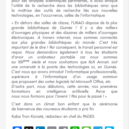
pour ses analyses
scientifiques pertinentes,
a aussi
évoqué
l’utilité
de la recherche
dans les bibliothèques
ainsi que
la maîtrise
des outils
de recherche
liés
aux nouvelles
technologies,
en l’occurrence,
celles de l’informatique.
«
En dehors
des salles
de classe,
l’UKAG dispose
de la plus
grande bibliothèque
de Guinée !
Il y a
des milliers
d’ouvrages physiques
et des dizaines
de milliers
d’ouvrages
électroniques. À travers internet, nous sommes connectés
aux plus grandes bibliothèques du monde. C’est très
important de le dire ! Par conséquent, le travail personnel est
requis. Nous demandons également à tous les étudiants
d’avoir un ordinateur portable
car nous sommes
ème
au XXI
siècle
et nous souhaitons
que Kofi Annan soit
une université
à la pointe
des technologies
ici,
en Guinée.
C’est nous
qui avons
introduit l’informatique professionnelle,
supérieure
à l’informatique
d’un usage
commun
que proposent
des suites
logiciels
tel Microsoft
Office, etc.
D’autre part,
nous débutons,
cette année,
nos premières
formations
en intelligence
artificielle.
Parce que
nous nous formons
pour l’avenir !
Pas pour
le passé !
»
C’est
dans un climat
bon enfant
que la cérémonie
de bienvenue
des nouveaux
étudiants
a pris
fin.
Kaba Tron Konaté, rédacteur
en chef
du PADES