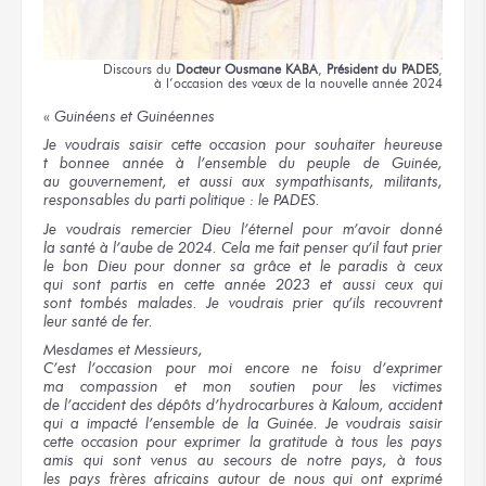
Discours
du
Docteur
Ousmane KABA
,
Président
du PADES
,
à l’occasion
des vœux
de la nouvelle
année 2024
«
Guinéens
et Guinéennes
Je voudrais
saisir
cette occasion
pour souhaiter
heureuse
t bonne
e année
à l’ensemble
du peuple
de Guinée,
au gouvernement,
et aussi
aux sympathisants,
militants,
responsables
du parti
politique :
le PADES.
Je voudrais
remercier Dieu l’éternel
pour m’avoir
donné
la santé
à l’aube
de 2024.
Cela
me fait
penser
qu’il faut
prier
le bon
Dieu
pour donner
sa grâce
et le paradis
à ceux
qui sont
partis
en cette année
2023
et aussi
ceux qui
sont tombés
malades.
Je voudrais
prier
qu’ils recouvrent
leur santé
de fer.
Mesdames
et Messieurs,
C’est l’occasion
pour moi
encore
ne fois
u d’exprimer
ma compassion
et mon soutien
pour les victimes
de l’accident
des dépôts
d’hydrocarbures
à Kaloum,
accident
qui a impacté
l’ensemble
de la Guinée.
Je voudrais
saisir
cette occasion
pour exprimer
la gratitude
à tous
les pays
amis
qui sont
venus
au secours
de notre pays,
à tous
les pays
frères africains autour
de nous
qui ont
exprimé