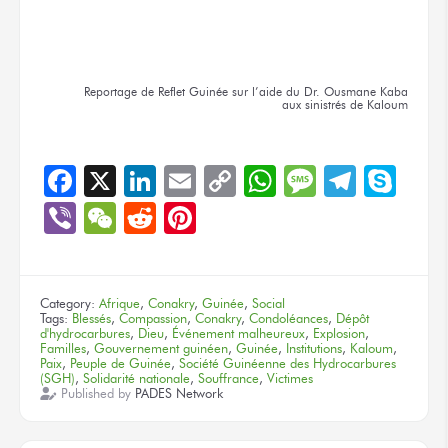
Reportage
de Reflet
Guinée
sur l’aide
du Dr. Ousmane
Kaba
aux sinistrés
de Kaloum
Facebook
X
LinkedIn
Email
Copy
WhatsApp
Message
Teleg
Sky
Link
Viber
WeChat
Reddit
Pinterest
Category:
Afrique
,
Conakry
,
Guinée
,
Social
Tags:
Blessés
,
Compassion
,
Conakry
,
Condoléances
,
Dépôt
d'hydrocarbures
,
Dieu
,
Événement malheureux
,
Explosion
,
Familles
,
Gouvernement guinéen
,
Guinée
,
Institutions
,
Kaloum
,
Paix
,
Peuple de Guinée
,
Société Guinéenne des Hydrocarbures
(SGH)
,
Solidarité nationale
,
Souffrance
,
Victimes
Published by
PADES Network