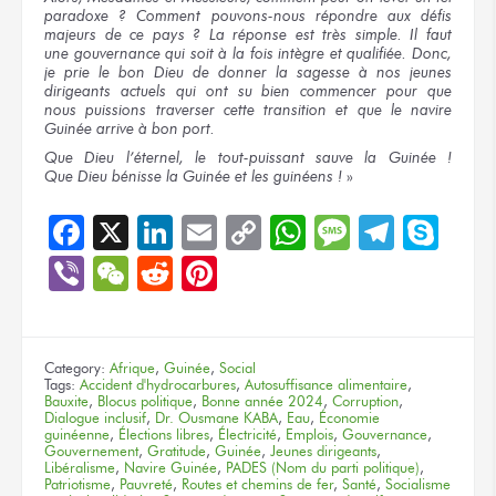
paradoxe ?
Comment pouvons-nous répondre
aux défis
majeurs
de ce pays ?
La réponse
est très simple.
Il faut
une gouvernance
qui soit
à la fois
intègre
et qualifiée.
Donc,
je prie
le bon
Dieu
de donner
la sagesse
à nos jeunes
dirigeants actuels
qui ont su
bien commencer
pour que
nous puissions
traverser
cette transition
et que
le navire
Guinée arrive
à bon port.
Que Dieu
l’éternel,
le tout-puissant
sauve
la Guinée !
Que Dieu
bénisse
la Guinée
et les guinéens !
»
Facebook
X
LinkedIn
Email
Copy
WhatsApp
Message
Teleg
Sky
Link
Viber
WeChat
Reddit
Pinterest
Category:
Afrique
,
Guinée
,
Social
Tags:
Accident d'hydrocarbures
,
Autosuffisance alimentaire
,
Bauxite
,
Blocus politique
,
Bonne année 2024
,
Corruption
,
Dialogue inclusif
,
Dr. Ousmane KABA
,
Eau
,
Économie
guinéenne
,
Élections libres
,
Électricité
,
Emplois
,
Gouvernance
,
Gouvernement
,
Gratitude
,
Guinée
,
Jeunes dirigeants
,
Libéralisme
,
Navire Guinée
,
PADES (Nom du parti politique)
,
Patriotisme
,
Pauvreté
,
Routes et chemins de fer
,
Santé
,
Socialisme