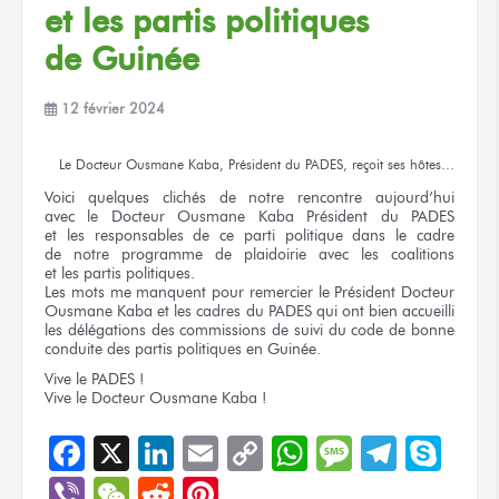
et les partis
politiques
de Guinée
12 février 2024
Le Docteur
Ousmane Kaba,
Président
du PADES,
reçoit
ses hôtes…
Voici
quelques clichés
de notre rencontre
aujourd’hui
avec le Docteur
Ousmane Kaba Président
du PADES
et les responsables
de ce parti
politique
dans le cadre
de notre programme
de plaidoirie
avec les coalitions
et les partis
politiques.
Les mots
me manquent
pour remercier
le Président
Docteur
Ousmane Kaba
et les cadres
du PADES
qui ont bien
accueilli
les délégations
des commissions
de suivi
du code
de bonne
conduite
des partis
politiques
en Guinée.
Vive
le PADES !
Vive
le Docteur
Ousmane Kaba !
Facebook
X
LinkedIn
Email
Copy
WhatsApp
Message
Teleg
Sky
Link
Viber
WeChat
Reddit
Pinterest