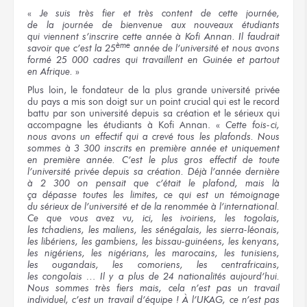
«
Je suis très fier et très content
de cette journée,
de la journée
de bienvenue
aux nouveaux
étudiants
qui viennent
s’inscrire
cette année
à Kofi Annan.
Il faudrait
ème
savoir que c’est
la 25
année
de l’université
et nous avons
formé
25 000 cadres
qui travaillent
en Guinée
et partout
en Afrique.
»
Plus loin,
le fondateur
de la plus
grande université privée
du pays
a mis
son doigt
sur un point
crucial qui est le record
battu par son université depuis sa création et le sérieux qui
accompagne les étudiants à Kofi Annan. «
Cette fois-ci,
nous avons un effectif qui a crevé tous les plafonds. Nous
sommes
à 3 300
inscrits
en première
année et uniquement
en première
année.
C’est le plus
gros effectif
de toute
l’université privée
depuis sa création.
Déjà l’année dernière
à 2 300
on pensait
que c’était
le plafond,
mais là
ça dépasse
toutes
les limites,
ce qui est
un témoignage
du sérieux
de l’université
et de la renommée
à l’international.
Ce que vous avez vu, ici,
les ivoiriens,
les togolais,
les tchadiens,
les maliens,
les sénégalais,
les sierra-léonais,
les libériens,
les gambiens,
les bissau-guinéens,
les kenyans,
les nigériens,
les nigérians,
les marocains,
les tunisiens,
les ougandais,
les comoriens,
les centrafricains,
les congolais …
Il y a
plus
de 24
nationalités aujourd’hui.
Nous sommes
très fiers
mais,
cela n’est pas
un travail
individuel,
c’est un travail
d’équipe !
À l’UKAG,
ce n’est pas