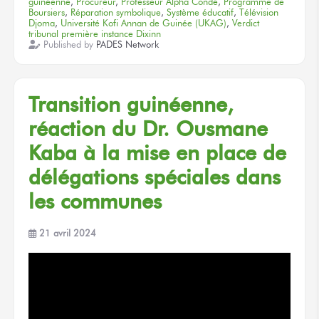
guinéenne
,
Procureur
,
Professeur Alpha Condé
,
Programme de
Boursiers
,
Réparation symbolique
,
Système éducatif
,
Télévision
Djoma
,
Université Kofi Annan de Guinée (UKAG)
,
Verdict
tribunal première instance Dixinn
Published by
PADES Network
Transition guinéenne,
réaction du Dr. Ousmane
Kaba à la mise en place de
délégations spéciales dans
les communes
21 avril 2024