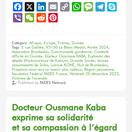
Facebook
X
LinkedIn
Email
Copy
WhatsApp
Message
Teleg
Sky
Link
Viber
WeChat
Reddit
Pinterest
Category:
Afrique
,
Europe
,
France
,
Guinée
Tags:
5 rue Galilée
,
93150 Le Blanc-Mesnil
,
Année 2024
,
Association Bronkedou
,
Communauté guinéenne
,
Contexte
difficile en Guinée
,
Docteur Ousmane KABA
,
Explosion des
dépôts d'hydrocarbure de Kaloum
,
Grande Soirée
,
Jeunes
ressortissants de Sinko
,
Lamine KONÉ
,
Nuit de Bronkedou
,
Projetons-nous vers un avenir plus radieux
,
Région parisienne
,
Secrétaire Fédéral PADES France
,
Vendredi 29 décembre 2023
,
Victimes de l'incendie
Published by
PADES Network
Docteur Ousmane Kaba
exprime
sa solidarité
et sa compassion
à l’égard