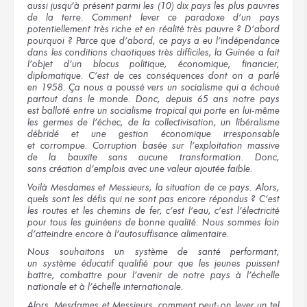
aussi jusqu’à présent parmi
les (10) dix
pays
les plus
pauvres
de la terre.
Comment lever
ce paradoxe
d’un pays
potentiellement
très riche
et en réalité
très pauvre ?
D’abord
pourquoi ?
Parce que
d’abord,
ce pays
a eu
l’indépendance
dans les conditions
chaotiques
très difficiles,
la Guinée
a fait
l’objet
d’un blocus
politique, économique, financier,
diplomatique. C’est
de ces conséquences
dont on a
parlé
en 1958.
Ça nous
a poussé
vers un socialisme
qui a échoué
partout
dans le monde.
Donc,
depuis 65 ans
notre pays
est balloté
entre un socialisme
tropical
qui porte
en lui-même
les germes
de l’échec,
de la collectivisation,
un libéralisme
débridé
et une gestion
économique irresponsable
et corrompue.
Corruption basée
sur l’exploitation
massive
de la bauxite
sans aucune
transformation. Donc,
sans création
d’emplois
avec une valeur
ajoutée faible.
Voilà Mesdames
et Messieurs,
la situation
de ce pays.
Alors,
quels sont
les défis
qui ne sont
pas encore
répondus ?
C’est
les routes
et les chemins
de fer,
c’est l’eau,
c’est l’électricité
pour tous
les guinéens
de bonne
qualité.
Nous sommes
loin
d’atteindre encore
à l’autosuffisance
alimentaire.
Nous souhaitons
un système
de santé
performant,
un système
éducatif qualifié
pour que
les jeunes
puissent
battre, combattre
pour l’avenir
de notre
pays
à l’échelle
nationale
et à l’échelle
internationale.
Alors, Mesdames
et Messieurs,
comment peut-on lever
un tel