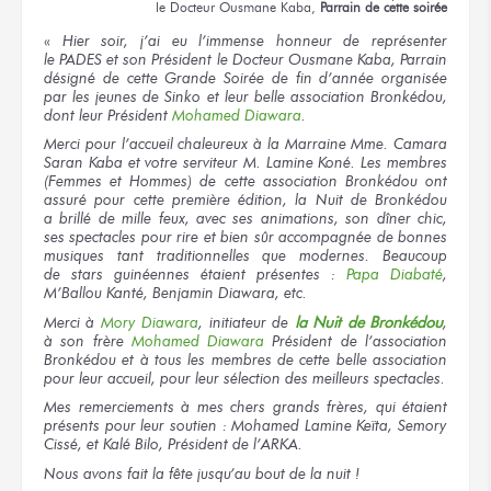
le Docteur
Ousmane Kaba,
Parrain
de cette soirée
«
Hier soir,
j’ai eu
l’immense honneur
de représenter
le PADES
et son Président
le Docteur
Ousmane Kaba, Parrain
désigné
de cette Grande
Soirée
de fin
d’année organisée
par les jeunes
de Sinko
et leur belle
association Bronkédou,
dont leur Président
Mohamed Diawara
.
Merci
pour l’accueil
chaleureux
à la Marraine
Mme. Camara
Saran Kaba
et votre serviteur
M. Lamine
Koné.
Les membres
(Femmes
et Hommes)
de cette association
Bronkédou ont
assuré
pour cette première
édition,
la Nuit
de Bronkédou
a brillé
de mille
feux,
avec ses animations,
son dîner
chic,
ses spectacles
pour rire
et bien sûr
accompagnée
de bonnes
musiques
tant traditionnelles
que modernes.
Beaucoup
de stars
guinéennes étaient
présentes :
Papa Diabaté
,
M’Ballou Kanté, Benjamin Diawara, etc.
Merci
à
Mory
Diawara
, initiateur
de
la Nuit
de Bronkédou
,
à son frère
Mohamed Diawara
Président
de l’association
Bronkédou
et à tous
les membres
de cette belle
association
pour leur accueil,
pour leur sélection
des meilleurs
spectacles.
Mes remerciements
à mes chers
grands frères,
qui étaient
présents
pour leur soutien :
Mohamed Lamine Keïta, Semory
Cissé, et Kalé Bilo, Président
de l’ARKA.
Nous avons
fait
la fête
jusqu’au bout
de la nuit !