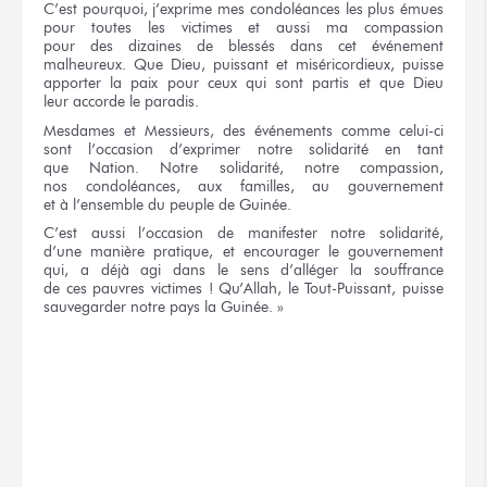
C’est pourquoi, j’exprime
mes condoléances
les plus
émues
pour toutes
les victimes
et aussi
ma compassion
pour des dizaines
de blessés
dans cet événement
malheureux.
Que Dieu,
puissant
et miséricordieux,
puisse
apporter
la paix
pour ceux
qui sont
partis
et que Dieu
leur accorde
le paradis.
Mesdames
et Messieurs,
des événements
comme celui-ci
sont l’occasion d’exprimer
notre solidarité
en tant
que Nation.
Notre solidarité,
notre compassion,
nos condoléances,
aux familles,
au gouvernement
et à l’ensemble
du peuple
de Guinée.
C’est aussi
l’occasion
de manifester
notre solidarité,
d’une manière
pratique,
et encourager
le gouvernement
qui,
a déjà
agi
dans le sens
d’alléger
la souffrance
de ces pauvres
victimes !
Qu’Allah,
le Tout-Puissant,
puisse
sauvegarder
notre pays
la Guinée. »