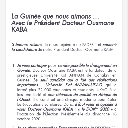
La Guinée que nous aimons …
Avec le Président Docteur Ousmane
KABA
(1)
3 bonnes raisons
de nous rejoindre au PADES
et
soutenir
la candidature
de notre Président Docteur Ousmane KABA
Je veux participer
pour
rendre possible le changement en
Guinée
. Docteur Ousmane KABA est le fondateur de la
prestigieuse Université Kof ANNAN de Conakry en
Guinée.
Le seul candidat qui a fait des réalisations
importantes : Université Kof ANNAN-UKAG
, qui a
formé plus 22 000 étudiantes et étudiants. UKAG à la
fois une fierté et
une référence de qualité en Afrique de
l’Ouest
. Il a construit une clinique moderne pour éviter
les évacuations sanitaires. Donc,
il faut voter et appeler à
(2)
voter Docteur Ousmane KABA : « le DOK
2020 »
à
l’occasion de l’Élection Présidentielle du dimanche 18
octobre 2020.
Je soutiens le travail
et
l’engagement
des PADESIENNES,