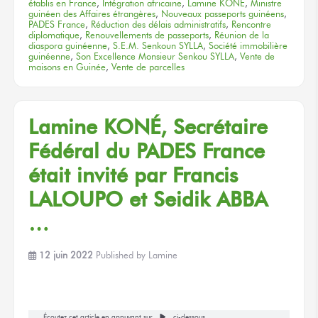
établis en France
,
Intégration africaine
,
Lamine KONÉ
,
Ministre
guinéen des Affaires étrangères
,
Nouveaux passeports guinéens
,
PADES France
,
Réduction des délais administratifs
,
Rencontre
diplomatique
,
Renouvellements de passeports
,
Réunion de la
diaspora guinéenne
,
S.E.M. Senkoun SYLLA
,
Société immobilière
guinéenne
,
Son Excellence Monsieur Senkou SYLLA
,
Vente de
maisons en Guinée
,
Vente de parcelles
Lamine KONÉ, Secrétaire
Fédéral du PADES France
était invité par Francis
LALOUPO et Seidik ABBA
…
12 juin 2022
Published by
Lamine
Écoutez cet article en appuyant sur
ci-dessous