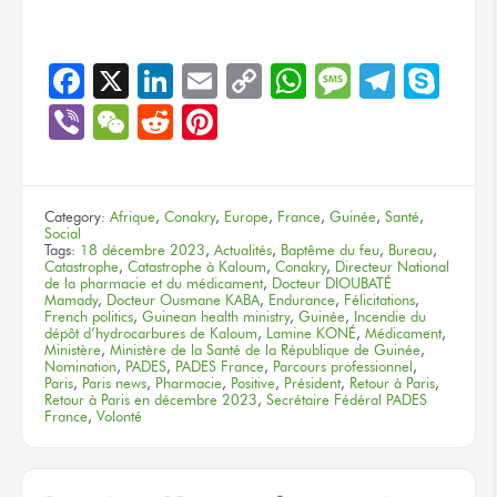
Facebook
X
LinkedIn
Email
Copy
WhatsApp
Message
Teleg
Sky
Link
Viber
WeChat
Reddit
Pinterest
Category:
Afrique
,
Conakry
,
Europe
,
France
,
Guinée
,
Santé
,
Social
Tags:
18 décembre 2023
,
Actualités
,
Baptême du feu
,
Bureau
,
Catastrophe
,
Catastrophe à Kaloum
,
Conakry
,
Directeur National
de la pharmacie et du médicament
,
Docteur DIOUBATÉ
Mamady
,
Docteur Ousmane KABA
,
Endurance
,
Félicitations
,
French politics
,
Guinean health ministry
,
Guinée
,
Incendie du
dépôt d’hydrocarbures de Kaloum
,
Lamine KONÉ
,
Médicament
,
Ministère
,
Ministère de la Santé de la République de Guinée
,
Nomination
,
PADES
,
PADES France
,
Parcours professionnel
,
Paris
,
Paris news
,
Pharmacie
,
Positive
,
Président
,
Retour à Paris
,
Retour à Paris en décembre 2023
,
Secrétaire Fédéral PADES
France
,
Volonté