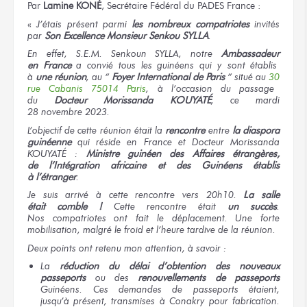
Par
Lamine
KONÉ
, Secrétaire Fédéral
du PADES
France :
«
J’étais
présent parmi
les nombreux
compatriotes
invités
par
Son Excellence
Monsieur Senkou SYLLA
.
En effet,
S.E.M. Senkoun SYLLA,
notre
Ambassadeur
en France
a convié tous
les guinéens
qui
y sont
établis
à
une réunion
,
au “
Foyer
International
de Paris
” situé
au
30
rue Cabanis
75014 Paris
,
à l’occasion
du passage
du
Docteur
Morissanda KOUYATÉ
,
ce mardi
28 novembre 2023.
L’objectif
de cette réunion
était
la
rencontre
entre
la diaspora
guinéenne
qui réside
en France
et Docteur
Morissanda
KOUYATÉ :
Ministre guinéen
des Affaires
étrangères,
de l’Intégration
africaine
et des Guinéens
établis
à l’étranger
.
Je suis
arrivé
à cette rencontre
vers 20h10.
La salle
était comble !
Cette rencontre
était
un succès
.
Nos compatriotes
ont fait
le déplacement.
Une forte
mobilisation,
malgré le froid
et l’heure
tardive
de la réunion.
Deux points
ont retenu
mon attention,
à savoir :
La
réduction
du délai
d’obtention
des nouveaux
passeports
ou des
renouvellements
de passeports
Guinéens.
Ces demandes
de passeports
étaient,
jusqu’à présent,
transmises
à Conakry
pour fabrication.