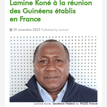
Lamine Koné
à la réunion
des Guinéens établis
en France
29 novembre 2023
Published by
Lamine
Lamine Koné,
Secrétaire Fédéral
du
PADES
France