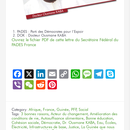
PADES : Parti des Démocrates pour l’Espoir
DOK : Docteur Ousmane KABA
Ouvrez le fichier PDF de cette lettre du Secrétaire Fédéral du
PADES France
Facebook
X
LinkedIn
Email
Copy
WhatsApp
Message
Teleg
Sky
Link
Viber
WeChat
Reddit
Pinterest
Category:
Afrique
,
France
,
Guinée
,
PFP
,
Social
Tags:
3 bonnes raisons
,
Acteur du changement
,
Amélioration des
conditions de vie
,
Autosuffisance alimentaire
,
Bonne éducation
,
Cohésion sociale
,
Démocratie
,
Dr. Ousmane KABA
,
Eau
,
Écoles
,
Électricité
,
Infrastructures de base
,
Justice
,
La Guinée que nous