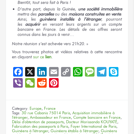
Bientôt,
tout sera
fait
à Paris !
D’autre part,
depuis
la Guinée,
une société
immobilière
mettra
des
parcelles
ou des
maisons
construites
en vente
.
Ainsi,
les
guinéens
installés
à l’étranger
, pourront
les
acquérir
en versant
leurs argents
sur un compte
bancaire
en France.
Les détails
de ces offres
seront
connus
dans les jours
à venir…
Notre réunion
s’est achevée
vers 21h20.
»
Vous trouverez
photos
et vidéos
relatives
à cette rencontre
en cliquant
sur ce
lien
.
Facebook
X
LinkedIn
Email
Copy
WhatsApp
Message
Teleg
Sky
Link
Viber
WeChat
Reddit
Pinterest
Category:
Europe
,
France
Tags:
30 rue Cabanis 75014 Paris
,
Acquisition immobilière à
l'étranger
,
Ambassadeur en France
,
Compte bancaire en France
,
Délai d'obtention de passeports
,
Docteur Morissanda KOUYATÉ
,
Fabrication des passeports à Paris
,
Foyer International de Paris
,
Guinéens à l'étranger
,
Guinéens établis à l'étranger
,
Guinéens