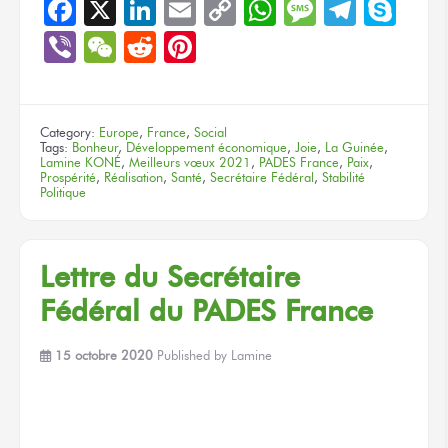
Facebook
X
LinkedIn
Email
Copy
WhatsApp
Message
Teleg
Sky
Link
Viber
WeChat
Reddit
Pinterest
Category:
Europe
,
France
,
Social
Tags:
Bonheur
,
Développement économique
,
Joie
,
La Guinée
,
Lamine KONÉ
,
Meilleurs vœux 2021
,
PADES France
,
Paix
,
Prospérité
,
Réalisation
,
Santé
,
Secrétaire Fédéral
,
Stabilité
Politique
Lettre du Secrétaire
Fédéral du PADES France
15 octobre 2020
Published by
Lamine