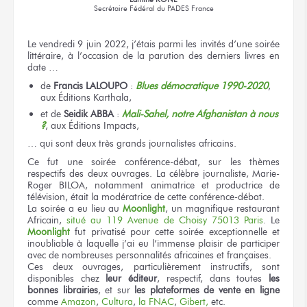
Secrétaire Fédéral
du PADES France
Le vendredi 9 juin 2022, j’étais parmi les invités d’une soirée
littéraire, à l’occasion de la parution des derniers livres en
date …
de
Francis LALOUPO
:
Blues démocratique 1990-2020
,
aux Éditions Karthala,
et de
Seidik ABBA
:
Mali-Sahel, notre Afghanistan à nous
?
, aux Éditions Impacts,
… qui sont deux très grands journalistes africains.
Ce fut une soirée conférence-débat, sur les thèmes
respectifs des deux ouvrages. La célèbre journaliste, Marie-
Roger BILOA, notamment animatrice et productrice de
télévision, était la modératrice de cette conférence-débat.
La soirée a eu lieu au
Moonlight
, un magnifique restaurant
Africain,
situé au 119 Avenue de Choisy 75013 Paris
. Le
Moonlight
fut privatisé pour cette soirée exceptionnelle et
inoubliable à laquelle j’ai eu l’immense plaisir de participer
avec de nombreuses personnalités africaines et françaises.
Ces deux ouvrages, particulièrement instructifs, sont
disponibles chez
leur éditeur
, respectif, dans toutes
les
bonnes librairies
, et sur
les plateformes de vente en ligne
comme
Amazon
,
Cultura
,
la FNAC
,
Gibert,
etc.