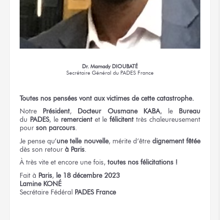
Dr. Mamady DIOUBATÉ
Secrétaire Général
du PADES France
Toutes
nos pensées
vont
aux victimes
de cette catastrophe.
Notre
Président
,
Docteur
Ousmane KABA
,
le
Bureau
du
PADES
,
le
remercient
et le
félicitent
très chaleureusement
pour
son parcours
.
Je pense
qu’
une telle nouvelle
,
mérite d’être
dignement fêtée
dès son retour
à Paris
.
À très vite
et encore une fois,
toutes nos félicitations !
Fait
à
Paris
,
le 18
décembre 2023
Lamine KONÉ
Secrétaire Fédéral
PADES France