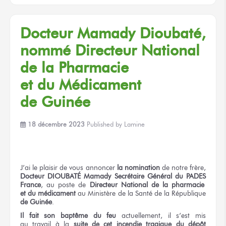
Docteur Mamady Dioubaté,
nommé Directeur National
de la Pharmacie
et du Médicament
de Guinée
18 décembre 2023
Published by
Lamine
J’ai le plaisir
de vous annoncer
la nomination
de notre
frère,
Docteur DIOUBATÉ Mamady
Secrétaire Général
du PADES
France
,
au poste
de
Directeur
National
de la pharmacie
et du médicament
au Ministère
de la Santé
de la République
de Guinée
.
Il fait
son baptême
du feu
actuellement, il s’est mis
au travail
à la
suite
de cet incendie
tragique
du dépôt