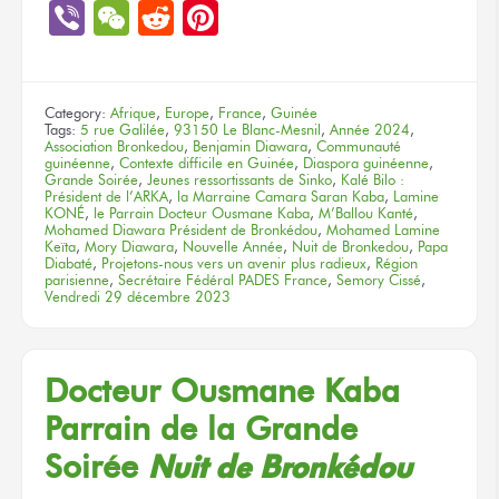
Link
Viber
WeChat
Reddit
Pinterest
Category:
Afrique
,
Europe
,
France
,
Guinée
Tags:
5 rue Galilée
,
93150 Le Blanc-Mesnil
,
Année 2024
,
Association Bronkedou
,
Benjamin Diawara
,
Communauté
guinéenne
,
Contexte difficile en Guinée
,
Diaspora guinéenne
,
Grande Soirée
,
Jeunes ressortissants de Sinko
,
Kalé Bilo :
Président de l’ARKA
,
la Marraine Camara Saran Kaba
,
Lamine
KONÉ
,
le Parrain Docteur Ousmane Kaba
,
M’Ballou Kanté
,
Mohamed Diawara Président de Bronkédou
,
Mohamed Lamine
Keïta
,
Mory Diawara
,
Nouvelle Année
,
Nuit de Bronkedou
,
Papa
Diabaté
,
Projetons-nous vers un avenir plus radieux
,
Région
parisienne
,
Secrétaire Fédéral PADES France
,
Semory Cissé
,
Vendredi 29 décembre 2023
Docteur Ousmane Kaba
Parrain
de la Grande
Soirée
Nuit
de Bronkédou