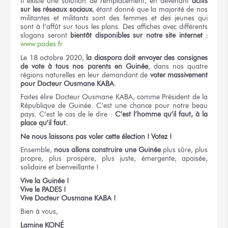
Il existe une solution de remplacement, en devenant
actifs
sur les réseaux sociaux
, étant donné que la majorité de nos
militantes et militants sont des femmes et des jeunes qui
sont à l’affût sur tous les plans. Des affiches avec différents
slogans seront
bientôt disponibles sur notre site internet :
www.pades.fr
Le 18 octobre 2020,
la diaspora doit envoyer des consignes
de vote à tous nos parents en Guinée
, dans nos quatre
régions naturelles en leur demandant de
voter massivement
pour Docteur Ousmane KABA
.
Faites élire Docteur Ousmane KABA, comme Président de la
République de Guinée. C’est une chance pour notre beau
pays. C’est le cas de le dire :
C’est l’homme qu’il faut, à la
place qu’il faut.
Ne nous laissons pas voler cette élection ! Votez !
Ensemble,
nous allons construire une Guinée
plus sûre, plus
propre, plus prospère, plus juste, émergente, apaisée,
solidaire et bienveillante !
Vive la Guinée !
Vive le PADES !
Vive Docteur Ousmane KABA !
Bien à vous,
Lamine KONÉ