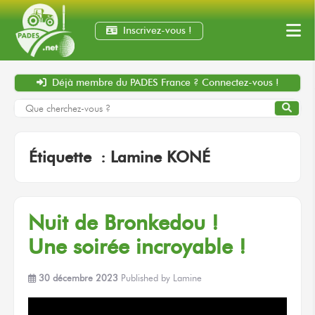
Inscrivez-vous !
Déjà membre
du PADES France ?
Connectez-vous !
Étiquette :
Lamine KONÉ
Nuit
de Bronkedou !
Une soirée
incroyable !
30 décembre 2023
Published by
Lamine