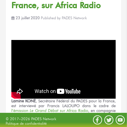
France, sur Africa Radio
23 juillet 2020
Published by
PADES Network
Lamine KONÉ
, Secrétaire Fédéral du PADES pour la France,
est interviewé par Francis LALOUPO dans le cadre de
l’émission
Le Grand Débat
sur Africa Radio
, en compagnie
de Laurence NDONG, du
collectif « Tournons La Page »
et
© 2017–2026 PADES Network
du journaliste
Kerwin MAYIZO
.
Politique de confidentialité