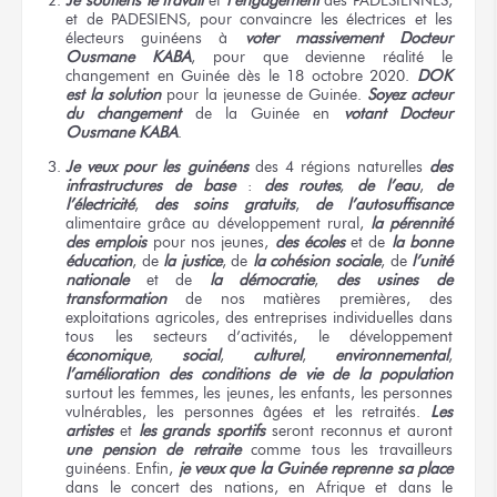
et de PADESIENS, pour convaincre les électrices et les
électeurs guinéens à
voter massivement Docteur
Ousmane KABA
, pour que devienne réalité le
changement en Guinée dès le 18 octobre 2020.
DOK
est la solution
pour la jeunesse de Guinée.
Soyez acteur
du changement
de la Guinée en
votant Docteur
Ousmane KABA
.
Je veux pour les guinéens
des 4 régions naturelles
des
infrastructures de base
:
des routes
,
de l’eau
,
de
l’électricité
,
des soins gratuits
,
de l’autosuffisance
alimentaire grâce au développement rural,
la pérennité
des emplois
pour nos jeunes,
des écoles
et de
la bonne
éducation
, de
la justice
, de
la cohésion sociale
, de
l’unité
nationale
et de
la démocratie
,
des usines de
transformation
de nos matières premières, des
exploitations agricoles, des entreprises individuelles dans
tous les secteurs d’activités, le développement
économique
,
social
,
culturel
,
environnemental
,
l’amélioration des conditions de vie de la population
surtout les femmes, les jeunes, les enfants, les personnes
vulnérables, les personnes âgées et les retraités.
Les
artistes
et
les grands sportifs
seront reconnus et auront
une pension de retraite
comme tous les travailleurs
guinéens. Enfin,
je veux que la Guinée reprenne sa place
dans le concert des nations, en Afrique et dans le