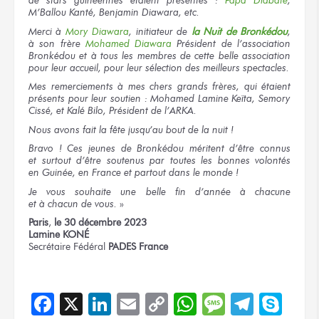
de stars
guinéennes étaient
présentes :
Papa Diabaté
,
M’Ballou Kanté, Benjamin Diawara, etc.
Merci
à
Mory
Diawara
, initiateur
de
la Nuit
de Bronkédou
,
à son frère
Mohamed Diawara
Président
de l’association
Bronkédou
et à tous
les membres
de cette belle
association
pour leur accueil,
pour leur sélection
des meilleurs
spectacles.
Mes remerciements
à mes chers
grands frères,
qui étaient
présents
pour leur soutien :
Mohamed Lamine Keïta, Semory
Cissé, et Kalé Bilo, Président
de l’ARKA.
Nous avons
fait
la fête
jusqu’au bout
de la nuit !
Bravo !
Ces jeunes
de Bronkédou
méritent d’être connus
et surtout
d’être soutenus
par toutes
les bonnes
volontés
en Guinée,
en France
et partout
dans le monde !
Je vous souhaite
une belle
fin d’année
à chacune
et à chacun
de vous.
»
Paris
,
le 30
décembre 2023
Lamine KONÉ
Secrétaire Fédéral
PADES France
Facebook
X
LinkedIn
Email
Copy
WhatsApp
Message
Teleg
Sky