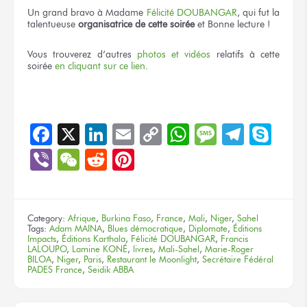
Un grand bravo à Madame
Félicité DOUBANGAR
, qui fut la
talentueuse
organisatrice de cette soirée
et Bonne lecture !
Vous trouverez d’autres
photos et vidéos
relatifs à cette
soirée
en cliquant sur ce lien
.
Facebook
X
LinkedIn
Email
Copy
WhatsApp
Message
Teleg
Sky
Link
Viber
WeChat
Reddit
Pinterest
Category:
Afrique
,
Burkina Faso
,
France
,
Mali
,
Niger
,
Sahel
Tags:
Adam MAINA
,
Blues démocratique
,
Diplomate
,
Éditions
Impacts
,
Éditions Karthala
,
Félicité DOUBANGAR
,
Francis
LALOUPO
,
Lamine KONÉ
,
livres
,
Mali-Sahel
,
Marie-Roger
BILOA
,
Niger
,
Paris
,
Restaurant le Moonlight
,
Secrétaire Fédéral
PADES France
,
Seidik ABBA