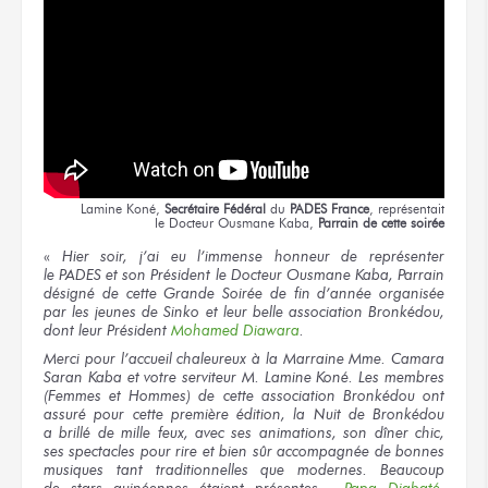
Lamine Koné,
Secrétaire Fédéral
du
PADES France
,
représentait
le Docteur
Ousmane Kaba,
Parrain
de cette soirée
«
Hier soir,
j’ai eu
l’immense honneur
de représenter
le PADES
et son Président
le Docteur
Ousmane Kaba, Parrain
désigné
de cette Grande
Soirée
de fin
d’année organisée
par les jeunes
de Sinko
et leur belle
association Bronkédou,
dont leur Président
Mohamed Diawara
.
Merci
pour l’accueil
chaleureux
à la Marraine
Mme. Camara
Saran Kaba
et votre serviteur
M. Lamine
Koné.
Les membres
(Femmes
et Hommes)
de cette association
Bronkédou ont
assuré
pour cette première
édition,
la Nuit
de Bronkédou
a brillé
de mille
feux,
avec ses animations,
son dîner
chic,
ses spectacles
pour rire
et bien sûr
accompagnée
de bonnes
musiques
tant traditionnelles
que modernes.
Beaucoup