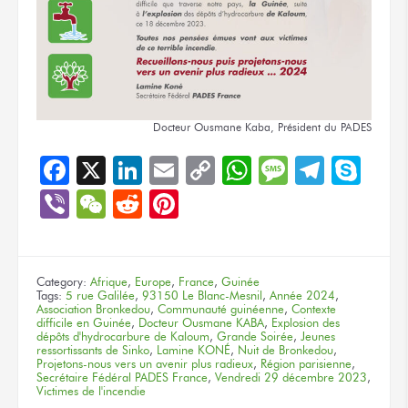
Docteur Ousmane Kaba, Président
du PADES
Facebook
X
LinkedIn
Email
Copy
WhatsApp
Message
Teleg
Sky
Link
Viber
WeChat
Reddit
Pinterest
Category:
Afrique
,
Europe
,
France
,
Guinée
Tags:
5 rue Galilée
,
93150 Le Blanc-Mesnil
,
Année 2024
,
Association Bronkedou
,
Communauté guinéenne
,
Contexte
difficile en Guinée
,
Docteur Ousmane KABA
,
Explosion des
dépôts d'hydrocarbure de Kaloum
,
Grande Soirée
,
Jeunes
ressortissants de Sinko
,
Lamine KONÉ
,
Nuit de Bronkedou
,
Projetons-nous vers un avenir plus radieux
,
Région parisienne
,
Secrétaire Fédéral PADES France
,
Vendredi 29 décembre 2023
,
Victimes de l'incendie