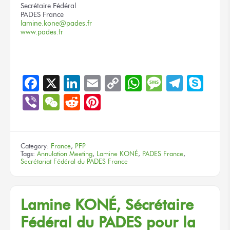
Secrétaire Fédéral
PADES France
lamine.kone@pades.fr
www.pades.fr
Facebook
X
LinkedIn
Email
Copy
WhatsApp
Message
Teleg
Sky
Link
Viber
WeChat
Reddit
Pinterest
Category:
France
,
PFP
Tags:
Annulation Meeting
,
Lamine KONÉ
,
PADES France
,
Secrétariat Fédéral du PADES France
Lamine KONÉ, Sécrétaire
Fédéral du PADES pour la