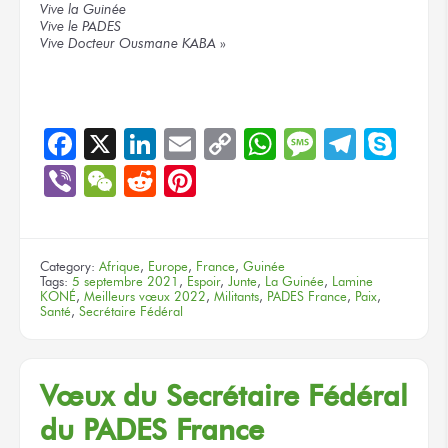
Vive la Guinée
Vive le PADES
Vive Docteur Ousmane KABA
»
Facebook
X
LinkedIn
Email
Copy
WhatsApp
Message
Teleg
Sky
Link
Viber
WeChat
Reddit
Pinterest
Category:
Afrique
,
Europe
,
France
,
Guinée
Tags:
5 septembre 2021
,
Espoir
,
Junte
,
La Guinée
,
Lamine
KONÉ
,
Meilleurs vœux 2022
,
Militants
,
PADES France
,
Paix
,
Santé
,
Secrétaire Fédéral
Vœux du Secrétaire Fédéral
du PADES France