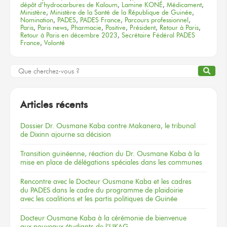
dépôt d’hydrocarbures de Kaloum
,
Lamine KONÉ
,
Médicament
,
Ministère
,
Ministère de la Santé de la République de Guinée
,
Nomination
,
PADES
,
PADES France
,
Parcours professionnel
,
Paris
,
Paris news
,
Pharmacie
,
Positive
,
Président
,
Retour à Paris
,
Retour à Paris en décembre 2023
,
Secrétaire Fédéral PADES
France
,
Volonté
Articles récents
Dossier
Dr. Ousmane Kaba
contre Makanera,
le tribunal
de Dixinn
ajourne
sa décision
Transition guinéenne, réaction du Dr. Ousmane Kaba à la
mise en place de délégations spéciales dans les communes
Rencontre
avec le Docteur
Ousmane Kaba
et les cadres
du PADES
dans le cadre
du programme
de plaidoirie
avec les coalitions
et les partis
politiques
de Guinée
Docteur
Ousmane Kaba
à la cérémonie
de bienvenue
aux nouveaux
étudiants
de l’UKAG