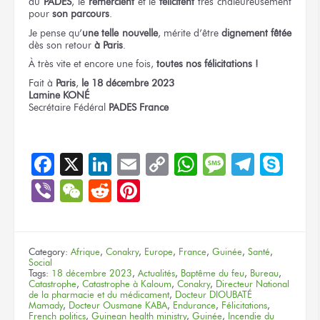
du
PADES
,
le
remercient
et le
félicitent
très chaleureusement
pour
son parcours
.
Je pense
qu’
une telle nouvelle
,
mérite d’être
dignement fêtée
dès son retour
à Paris
.
À très vite
et encore une fois,
toutes nos félicitations !
Fait
à
Paris
,
le 18
décembre 2023
Lamine KONÉ
Secrétaire Fédéral
PADES France
Facebook
X
LinkedIn
Email
Copy
WhatsApp
Message
Teleg
Sky
Link
Viber
WeChat
Reddit
Pinterest
Category:
Afrique
,
Conakry
,
Europe
,
France
,
Guinée
,
Santé
,
Social
Tags:
18 décembre 2023
,
Actualités
,
Baptême du feu
,
Bureau
,
Catastrophe
,
Catastrophe à Kaloum
,
Conakry
,
Directeur National
de la pharmacie et du médicament
,
Docteur DIOUBATÉ
Mamady
,
Docteur Ousmane KABA
,
Endurance
,
Félicitations
,
French politics
,
Guinean health ministry
,
Guinée
,
Incendie du