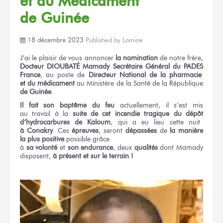
et du Médicament
de Guinée
18 décembre 2023
Published by
Lamine
J’ai le plaisir
de vous annoncer
la nomination
de notre
frère,
Docteur DIOUBATÉ Mamady
Secrétaire Général
du PADES
France
,
au poste
de
Directeur
National
de la pharmacie
et du médicament
au Ministère
de la Santé
de la République
de Guinée
.
Il fait
son baptême
du feu
actuellement, il s’est mis
au travail
à la
suite
de cet incendie
tragique
du dépôt
d’hydrocarbures
de Kaloum
,
qui a eu lieu
cette nuit
à Conakry
.
Ces
épreuves
,
seront
dépassées
de
la manière
la plus positive
possible grâce
à
sa volonté
et
son endurance
,
deux
qualités
dont Mamady
disposent,
à présent
et sur le terrain !