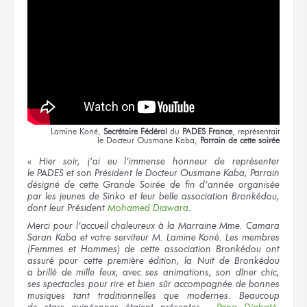
Lamine Koné,
Secrétaire Fédéral
du
PADES France
,
représentait
le Docteur
Ousmane Kaba,
Parrain
de cette soirée
«
Hier soir,
j’ai eu
l’immense honneur
de représenter
le PADES
et son Président
le Docteur
Ousmane Kaba, Parrain
désigné
de cette Grande
Soirée
de fin
d’année organisée
par les jeunes
de Sinko
et leur belle
association Bronkédou,
dont leur Président
Mohamed Diawara
.
Merci
pour l’accueil
chaleureux
à la Marraine
Mme. Camara
Saran Kaba
et votre serviteur
M. Lamine
Koné.
Les membres
(Femmes
et Hommes)
de cette association
Bronkédou ont
assuré
pour cette première
édition,
la Nuit
de Bronkédou
a brillé
de mille
feux,
avec ses animations,
son dîner
chic,
ses spectacles
pour rire
et bien sûr
accompagnée
de bonnes
musiques
tant traditionnelles
que modernes.
Beaucoup