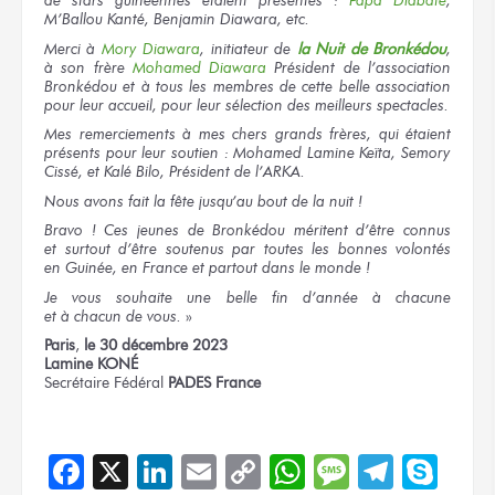
de stars
guinéennes étaient
présentes :
Papa Diabaté
,
M’Ballou Kanté, Benjamin Diawara, etc.
Merci
à
Mory
Diawara
, initiateur
de
la Nuit
de Bronkédou
,
à son frère
Mohamed Diawara
Président
de l’association
Bronkédou
et à tous
les membres
de cette belle
association
pour leur accueil,
pour leur sélection
des meilleurs
spectacles.
Mes remerciements
à mes chers
grands frères,
qui étaient
présents
pour leur soutien :
Mohamed Lamine Keïta, Semory
Cissé, et Kalé Bilo, Président
de l’ARKA.
Nous avons
fait
la fête
jusqu’au bout
de la nuit !
Bravo !
Ces jeunes
de Bronkédou
méritent d’être connus
et surtout
d’être soutenus
par toutes
les bonnes
volontés
en Guinée,
en France
et partout
dans le monde !
Je vous souhaite
une belle
fin d’année
à chacune
et à chacun
de vous.
»
Paris
,
le 30
décembre 2023
Lamine KONÉ
Secrétaire Fédéral
PADES France
Facebook
X
LinkedIn
Email
Copy
WhatsApp
Message
Teleg
Sky