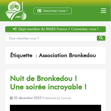
Inscrivez-vous !
Déjà membre
du PADES France ?
Connectez-vous !
Étiquette :
Association Bronkedou
Nuit
de Bronkedou !
Une soirée
incroyable !
30 décembre 2023
Published by
Lamine