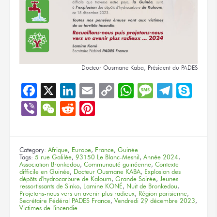
Docteur Ousmane Kaba, Président
du PADES
Facebook
X
LinkedIn
Email
Copy
WhatsApp
Message
Teleg
Sky
Link
Viber
WeChat
Reddit
Pinterest
Category:
Afrique
,
Europe
,
France
,
Guinée
Tags:
5 rue Galilée
,
93150 Le Blanc-Mesnil
,
Année 2024
,
Association Bronkedou
,
Communauté guinéenne
,
Contexte
difficile en Guinée
,
Docteur Ousmane KABA
,
Explosion des
dépôts d'hydrocarbure de Kaloum
,
Grande Soirée
,
Jeunes
ressortissants de Sinko
,
Lamine KONÉ
,
Nuit de Bronkedou
,
Projetons-nous vers un avenir plus radieux
,
Région parisienne
,
Secrétaire Fédéral PADES France
,
Vendredi 29 décembre 2023
,
Victimes de l'incendie