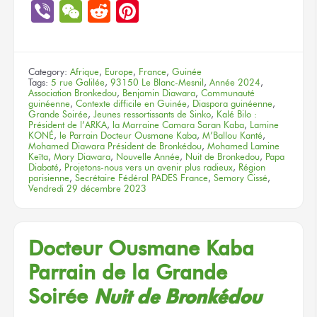
Link
Viber
WeChat
Reddit
Pinterest
Category:
Afrique
,
Europe
,
France
,
Guinée
Tags:
5 rue Galilée
,
93150 Le Blanc-Mesnil
,
Année 2024
,
Association Bronkedou
,
Benjamin Diawara
,
Communauté
guinéenne
,
Contexte difficile en Guinée
,
Diaspora guinéenne
,
Grande Soirée
,
Jeunes ressortissants de Sinko
,
Kalé Bilo :
Président de l’ARKA
,
la Marraine Camara Saran Kaba
,
Lamine
KONÉ
,
le Parrain Docteur Ousmane Kaba
,
M’Ballou Kanté
,
Mohamed Diawara Président de Bronkédou
,
Mohamed Lamine
Keïta
,
Mory Diawara
,
Nouvelle Année
,
Nuit de Bronkedou
,
Papa
Diabaté
,
Projetons-nous vers un avenir plus radieux
,
Région
parisienne
,
Secrétaire Fédéral PADES France
,
Semory Cissé
,
Vendredi 29 décembre 2023
Docteur Ousmane Kaba
Parrain
de la Grande
Soirée
Nuit
de Bronkédou