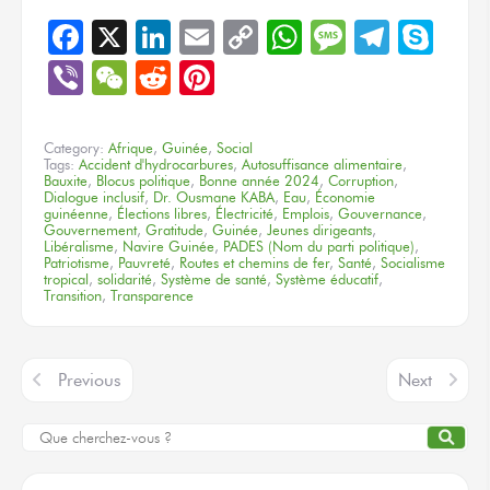
Facebook
X
LinkedIn
Email
Copy
WhatsApp
Message
Teleg
Sky
Link
Viber
WeChat
Reddit
Pinterest
Category:
Afrique
,
Guinée
,
Social
Tags:
Accident d'hydrocarbures
,
Autosuffisance alimentaire
,
Bauxite
,
Blocus politique
,
Bonne année 2024
,
Corruption
,
Dialogue inclusif
,
Dr. Ousmane KABA
,
Eau
,
Économie
guinéenne
,
Élections libres
,
Électricité
,
Emplois
,
Gouvernance
,
Gouvernement
,
Gratitude
,
Guinée
,
Jeunes dirigeants
,
Libéralisme
,
Navire Guinée
,
PADES (Nom du parti politique)
,
Patriotisme
,
Pauvreté
,
Routes et chemins de fer
,
Santé
,
Socialisme
tropical
,
solidarité
,
Système de santé
,
Système éducatif
,
Transition
,
Transparence
Previous
Next