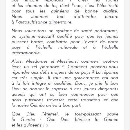
et les chemins
de fer,
c’est l’eau,
c’est l’électricité
pour tous
les guinéens
de bonne
qualité.
Nous sommes
loin d’atteindre encore
à l’autosuffisance
alimentaire.
Nous souhaitons
un système
de santé
performant,
un système
éducatif qualifié
pour que
les jeunes
puissent battre, combattre
pour l’avenir
de notre
pays
à l’échelle
nationale
et à l’échelle
internationale.
Alors, Mesdames
et Messieurs,
comment peut-on
lever
un tel
paradoxe ?
Comment pouvons-nous
répondre
aux défis
majeurs
de ce pays ?
La réponse
est très simple.
Il faut
une gouvernance
qui soit
à la fois
intègre
et qualifiée.
Donc,
je prie
le bon
Dieu
de donner
la sagesse
à nos jeunes
dirigeants
actuels
qui ont su
bien commencer
pour que
nous puissions
traverser
cette transition
et que
le navire
Guinée arrive
à bon port.
Que Dieu
l’éternel,
le tout-puissant
sauve
la Guinée !
Que Dieu
bénisse
la Guinée
et les guinéens !
»