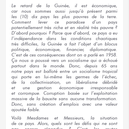
Le retard
de la Guinée,
il est
économique,
car nous sommes
aussi jusqu’à présent parmi
les (10) dix
pays
les plus
pauvres
de la terre.
Comment lever
ce paradoxe
d’un pays
potentiellement
très riche
et en réalité
très pauvre ?
D’abord
pourquoi ?
Parce que
d’abord,
ce pays
a eu
l’indépendance
dans les conditions
chaotiques
très difficiles,
la Guinée
a fait
l’objet
d’un blocus
politique, économique, financier, diplomatique.
C’est
de ces conséquences
dont on a
parlé
en 1958.
Ça nous
a poussé
vers un socialisme
qui a échoué
partout
dans le monde.
Donc,
depuis 65 ans
notre pays
est balloté
entre un socialisme
tropical
qui porte
en lui-même
les germes
de l’échec,
de la collectivisation,
un libéralisme
débridé
et une gestion
économique irresponsable
et corrompue.
Corruption basée
sur l’exploitation
massive
de la bauxite
sans aucune
transformation.
Donc,
sans création
d’emplois
avec une valeur
ajoutée faible.
Voilà Mesdames
et Messieurs,
la situation
de ce pays.
Alors,
quels sont
les défis
qui ne sont
pas encore
répondus ?
C’est
les routes