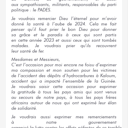
aux sympathisants,
militants, responsables
du parti
politique :
le PADES.
Je voudrais
remercier Dieu l’éternel
pour m’avoir
donné
la santé
à l’aube
de 2024.
Cela
me fait
penser
qu’il faut
prier
le bon
Dieu
pour donner
sa grâce
et le paradis
à ceux
qui sont
partis
en cette année
2023
et aussi
ceux qui
sont tombés
malades.
Je voudrais
prier
qu’ils recouvrent
leur santé
de fer.
Mesdames
et Messieurs,
C’est l’occasion
pour moi
encore
ne fois
u d’exprimer
ma compassion
et mon soutien
pour les victimes
de l’accident
des dépôts
d’hydrocarbures
à Kaloum,
accident
qui a impacté
l’ensemble
de la Guinée.
Je voudrais
saisir
cette occasion
pour exprimer
la gratitude
à tous
les pays
amis
qui sont
venus
au secours
de notre pays,
à tous
les pays
frères
africains autour
de nous
qui ont
exprimé
leur élan
de solidarité.
Je voudrais
aussi exprimer
mes remerciements
à notre gouvernement
organisé
la lutte
contre
les effets
néfastes
de ce terrible