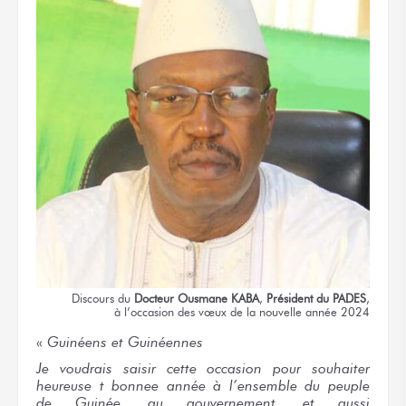
Discours
du
Docteur
Ousmane KABA
,
Président
du PADES
,
à l’occasion
des vœux
de la nouvelle
année 2024
«
Guinéens
et Guinéennes
Je voudrais
saisir
cette occasion
pour souhaiter
heureuse
t bonne
e année
à l’ensemble
du peuple
de Guinée,
au gouvernement,
et aussi