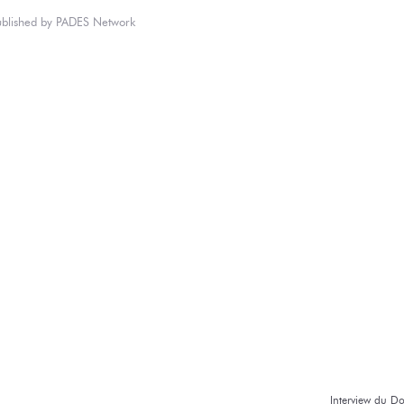
ublished by
PADES Network
Interview
du Do