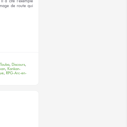
Il a cité
l’exemple
umage
de route
qui
terest
 Touba
,
Discours
,
kan
,
Kankan-
que
,
RPG-Arc-en-