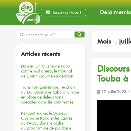
Déjà membr
Inscrivez-vous !
Mois :
juil
Articles récents
Dossier
Dr. Ousmane Kaba
Discour
contre Makanera,
le tribunal
de Dixinn
ajourne
sa décision
Touba
à
Transition guinéenne, réaction
du Dr. Ousmane Kaba à la mise
17 juillet 2023
P
en place de délégations
spéciales dans les communes
Rencontre
avec le Docteur
Ousmane Kaba
et les cadres
du PADES
dans le cadre
du programme
de plaidoirie