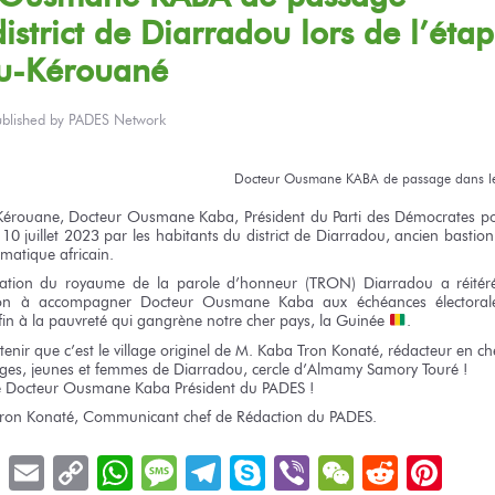
istrict
de Diarradou
lors
de l’éta
-Kérouané
ublished by
PADES Network
Docteur
Ousmane KABA
de passage
dans le
Kérouane,
Docteur
Ousmane Kaba,
Président
du Parti
des Démocrates
po
 10
juillet 2023
par les habitants
du district
de Diarradou,
ancien bastio
matique africain.
ation
du royaume
de la parole
d’honneur (TRON) Diarradou
a réitér
on
à accompagner
Docteur
Ousmane Kaba
aux échéances
électoral
fin
à la pauvreté
qui gangrène
notre cher
pays,
la Guinée
.
tenir
que c’est
le village
originel
de M. Kaba
Tron Konaté, rédacteur
en ch
ges,
jeunes
et femmes
de Diarradou,
cercle d’Almamy Samory
Touré !
e Docteur
Ousmane Kaba
Président
du PADES !
ron Konaté, Communicant chef
de Rédaction
du PADES.
book
LinkedIn
Email
Copy
WhatsApp
Message
Telegram
Skype
Viber
WeChat
Reddit
Pin