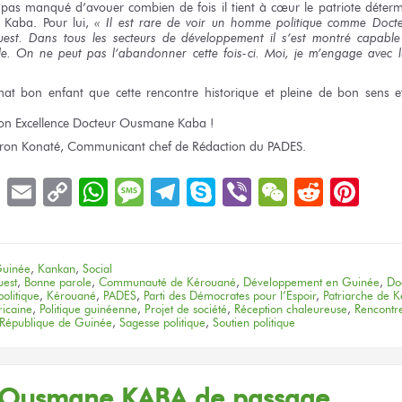
 pas
manqué d’avouer combien
de fois
il tient
à cœur
le patriote
déterm
 Kaba.
Pour lui,
« Il est rare
de voir
un homme
politique comme Doct
est.
Dans tous
les secteurs
de développement
il s’est montré
capabl
le.
On ne peut pas
l’abandonner
cette fois-ci.
Moi,
je m’engage
avec l
.
mat
bon enfant
que
cette rencontre
historique
et pleine
de bon
sens
e
on Excellence
Docteur
Ousmane Kaba !
ron Konaté, Communicant chef
de Rédaction
du PADES.
book
LinkedIn
Email
Copy
WhatsApp
Message
Telegram
Skype
Viber
WeChat
Reddit
Pin
Link
uinée
,
Kankan
,
Social
uest
,
Bonne parole
,
Communauté de Kérouané
,
Développement en Guinée
,
Do
olitique
,
Kérouané
,
PADES
,
Parti des Démocrates pour l’Espoir
,
Patriarche de 
ricaine
,
Politique guinéenne
,
Projet de société
,
Réception chaleureuse
,
Rencontre
République de Guinée
,
Sagesse politique
,
Soutien politique
Ousmane KABA
de passage