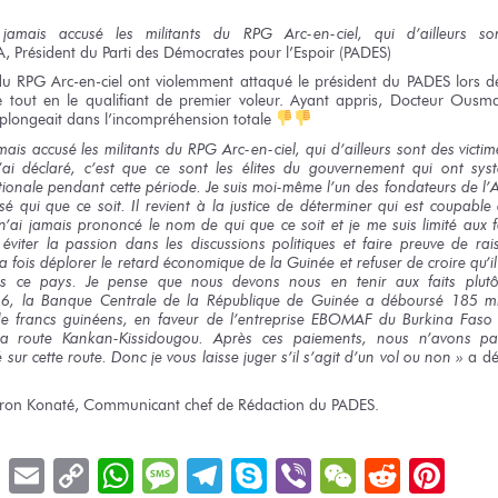
amais accusé
les militants
du RPG Arc-en-ciel,
qui d’ailleurs
so
A
, Président
du Parti
des Démocrates
pour l’Espoir
(PADES)
u RPG Arc-en-ciel
ont violemment attaqué
le président
du PADES lors
d
ue tout
en le qualifiant
de premier
voleur. Ayant appris, Docteur
Ousma
 plongeait
dans l’incompréhension
totale
mais accusé
les militants
du RPG
Arc-en-ciel,
qui d’ailleurs
sont
des victim
j’ai déclaré,
c’est que
ce sont
les élites
du gouvernement
qui ont
syst
ionale pendant
cette période.
Je suis
moi-même
l’un des fondateurs
de l’
usé
qui que ce soit.
Il revient
à la justice
de déterminer
qui est coupable
n’ai
jamais prononcé
le nom
de qui
que ce soit
et je me suis
limité
aux f
éviter
la passion
dans les discussions
politiques
et faire
preuve
de rai
a fois
déplorer
le retard
économique
de la Guinée
et refuser
de croire
qu’i
ns
ce pays.
Je pense
que nous devons
nous en tenir
aux faits
plut
6,
la Banque
Centrale
de la République
de Guinée
a déboursé
185 mi
e francs
guinéens,
en faveur
de l’entreprise
EBOMAF
du Burkina
Fas
a route
Kankan-Kissidougou. Après
ces paiements,
nous n’avons
pa
é
sur cette route.
Donc
je vous
laisse juger
s’il s’agit
d’un vol
ou non »
a dé
ron Konaté, Communicant chef
de Rédaction
du PADES.
book
LinkedIn
Email
Copy
WhatsApp
Message
Telegram
Skype
Viber
WeChat
Reddit
Pin