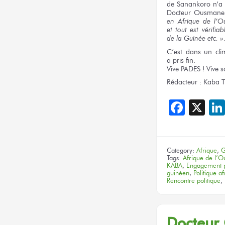
de Sanankoro
n’a
Docteur
Ousmane
en Afrique
de l’Ou
et tout est vérifiab
de la Guinée
etc. »
C’est
dans un cli
a pris fin.
Vive PADES !
Vive
s
Rédacteur :
Kaba T
Face
X
Category:
Afrique
,
G
Tags:
Afrique de l’O
KABA
,
Engagement p
guinéen
,
Politique af
Rencontre politique
,
Docteur