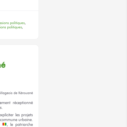
ssions politiques
,
ons politiques
,
é
villageois
de Kérouané
ement réceptionné
s.
xpliciter
les projets
a commune
urbaine.
e
,
le patriarche