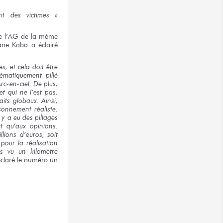
nt
des victimes
»
e l’AG
de la même
ne Kaba
a éclairé
es,
et cela
doit être
ématiquement pillé
Arc-en-ciel.
De plus,
et qui
ne l’est pas.
aits
globaux. Ainsi,
sonnement
réaliste.
l y a eu
des pillages
ôt
qu’aux opinions.
llions
d’euros, soit
o
pour la réalisation
s vu
un kilomètre
claré
le numéro un
terest