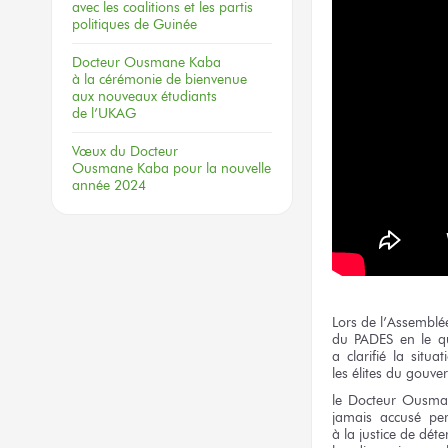
avec les coalitions
et les partis
politiques
de Guinée
Docteur
Ousmane Kaba
à la cérémonie
de bienvenue
aux nouveaux
étudiants
de l’UKAG
Vœux
du Docteur
Ousmane Kaba
pour la nouvelle
année 2024
Lors
de l’Assemblé
du PADES
en le qu
a clarifié
la situat
les élites
du gouve
le Docteur
Ousma
jamais accusé pe
à la justice
de déte