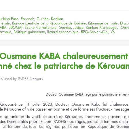
Link
urkina Faso
,
Faranah
,
Guinée
,
Kankan
nérale
,
Banque Centrale de la République de Guinée
,
Bitumage de route
,
Discu
KABA
,
EBOMAF
,
Économie nationale
,
Guinée
,
Justice
,
Kankan-Kissidougou
,
Opini
nomique
,
Politique guinéenne
,
Retard économique
,
RPG-Arc-en-Ciel
,
Vol
Ousmane KABA
chaleureusement
nné
chez le patriarche
de Kérouan
ublished by
PADES Network
Docteur
Ousmane KABA
reçu
par le patriarche
et les 
Kérouané
ce 11
juillet 2023, Docteur
Ousmane Kaba
fut chaleureus
de Kérouané
afin
de passer
en bonne
et due
forme
ses fructueux
message
es sanankoun
du vestibule
sacré
de Kérouané,
l’homme
est parvenu
à e
des Démocrates
pour l’Espoir
(PADES)
aux sages,
jeunes
et femmes
de l
f,
et témoin
de tous
les régimes
politiques
en République
de Guiné