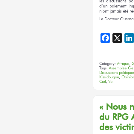
les discussions
pol
d’un paiement
imp
n’ont
jamais été
ré
Le Docteur
Ousma
Face
X
Category:
Afrique
,
G
Tags:
Assemblée Gé
Discussions politique
Kissidougou
,
Opinion
Ciel
,
Vol
« Nous n
du RPG A
des vict