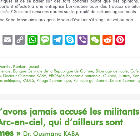
itiques
et de se baser
sur des faits
concrets plutôt
que des opinions.
ortant effectué
à une entreprise
burkinabée
pour des travaux
de bit
alisés ?
Suscitant ainsi
des doutes
sur la probité
de certains
agissements.
ne Kaba
laisse ainsi
aux gens
le soin
d’évaluer
s’il s’agit
de vol
ou non.
book
LinkedIn
Email
Copy
WhatsApp
Message
Telegram
Skype
Viber
WeChat
Reddit
Pin
Link
uinée
,
Kankan
,
Social
nérale
,
Banque Centrale de la République de Guinée
,
Bitumage de route
,
Café
s
,
Docteur Ousmane KABA
,
EBOMAF
,
Économie nationale
,
Guinée
,
Justice
,
Kan
s politiques
,
PADES
,
Pillage économique
,
Politique guinéenne
,
Retard économi
’avons
jamais accusé
les militants
rc-en-ciel,
qui d’ailleurs
sont
imes »
Dr. Ousmane KABA