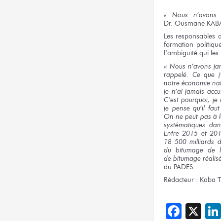
«
Nous n’avons
j
Dr. Ousmane KAB
Les responsables
d
formation politiq
l’ambiguïté
qui les
« Nous n’avons
ja
rappelé.
Ce que
notre économie
nat
je n’ai
jamais acc
C’est pourquoi,
je 
je pense
qu’il faut
On ne peut pas
à l
systématiques da
Entre 2015
et 201
18 500 milliards
d
du bitumage
de l
de bitumage
réalis
du PADES.
Rédacteur :
Kaba T
Face
X