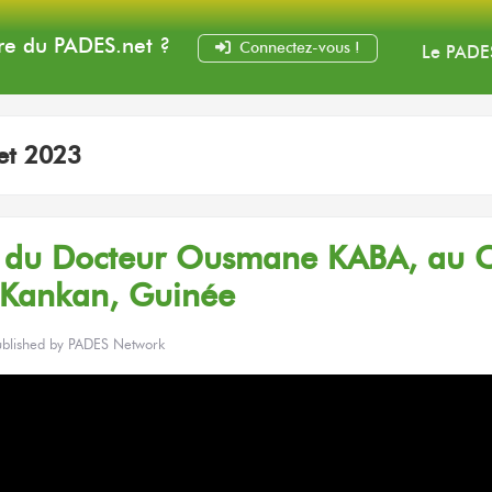
e du PADES
.net
?
Connectez-vous !
Le PADE
let 2023
s
du Docteur
Ousmane KABA,
au C
 Kankan,
Guinée
ublished by
PADES Network