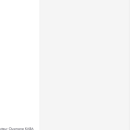
cteur
Ousmane KABA