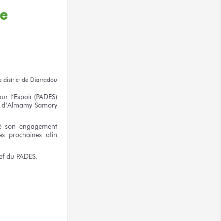
pe
 district
de Diarradou
ur l’Espoir
(PADES)
n d’Almamy Samory
é
son engagement
es prochaines afin
ef
du PADES.
terest