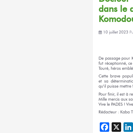
dans le d
Komodou
10 juillet 2023
P
De passage
pour 
fut réceptionné,
ce
Touré, héros emblé
Cette brave
popul
et sa déterminati
qu’il puisse
mettre 
Pour finir,
il est
à re
Mille mercis
aux sa
Vive
le PADES !
Viv
Rédacteur :
Kaba T
Face
X