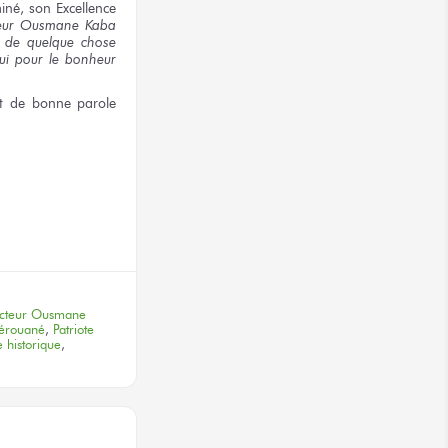
iné,
son Excellence
eur
Ousmane Kaba
e
de quelque chose
ui
pour
le bonheur
t de bonne
parole
terest
cteur Ousmane
Kérouané
,
Patriote
 historique
,