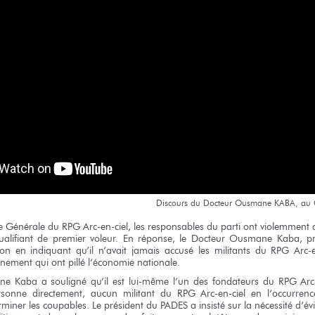
Discours
du Docteur
Ousmane KABA,
au 
e
Générale
du RPG
Arc-en-ciel,
les responsables
du parti
ont violemment 
alifiant
de premier
voleur.
En réponse,
le Docteur
Ousmane Kaba,
pr
ion
en indiquant
qu’il n’avait
jamais accusé
les militants
du RPG
Arc-e
rnement
qui ont pillé l’économie nationale.
ne Kaba
a souligné
qu’il est
lui-même l’un
des fondateurs
du RPG
Arc
rsonne directement, aucun militant
du RPG
Arc-en-ciel
en l’occurrenc
rminer
les coupables.
Le président
du PADES
a insisté
sur la nécessité
d’év