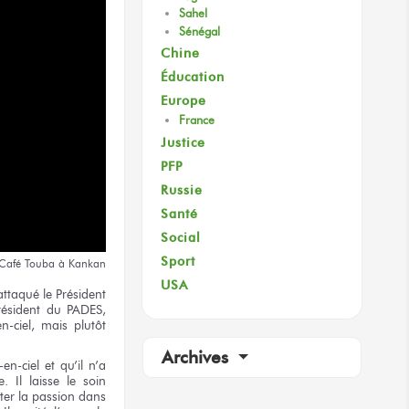
Sahel
Sénégal
Chine
Éducation
Europe
France
Justice
PFP
Russie
Santé
Social
Sport
Café
Touba
à Kankan
USA
attaqué
le Président
ésident
du PADES,
n-ciel, mais plutôt
Archives
-en-ciel
et qu’il n’a
e.
Il laisse
le soin
iter
la passion
dans