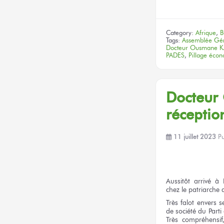
Category:
Afrique
,
B
Tags:
Assemblée Gé
Docteur Ousmane 
PADES
,
Pillage éco
Docteur
réceptio
11 juillet 2023
P
Aussitôt arrivé
à 
chez le patriarche
Très falot
envers
s
de société
du Parti
Très compréhensi