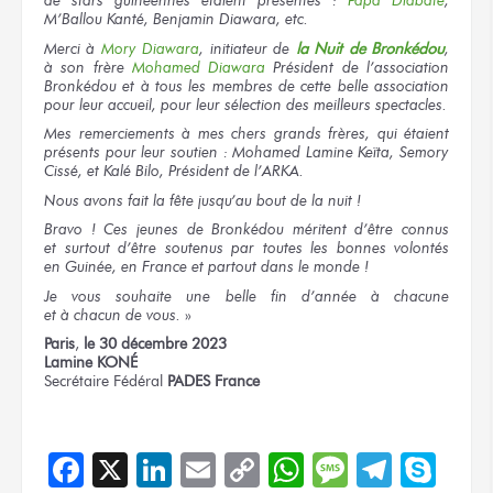
de stars
guinéennes étaient
présentes :
Papa Diabaté
,
M’Ballou Kanté, Benjamin Diawara, etc.
Merci
à
Mory
Diawara
, initiateur
de
la Nuit
de Bronkédou
,
à son frère
Mohamed Diawara
Président
de l’association
Bronkédou
et à tous
les membres
de cette belle
association
pour leur accueil,
pour leur sélection
des meilleurs
spectacles.
Mes remerciements
à mes chers
grands frères,
qui étaient
présents
pour leur soutien :
Mohamed Lamine Keïta, Semory
Cissé, et Kalé Bilo, Président
de l’ARKA.
Nous avons
fait
la fête
jusqu’au bout
de la nuit !
Bravo !
Ces jeunes
de Bronkédou
méritent d’être connus
et surtout
d’être soutenus
par toutes
les bonnes
volontés
en Guinée,
en France
et partout
dans le monde !
Je vous souhaite
une belle
fin d’année
à chacune
et à chacun
de vous.
»
Paris
,
le 30
décembre 2023
Lamine KONÉ
Secrétaire Fédéral
PADES France
Facebook
X
LinkedIn
Email
Copy
WhatsApp
Message
Teleg
Sky