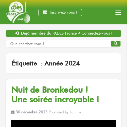
Inscrivez-vous !
Déjà membre
du PADES France ?
Connectez-vous !
Étiquette :
Année 2024
Nuit
de Bronkedou !
Une soirée
incroyable !
30 décembre 2023
Published by
Lamine