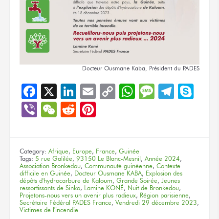
Docteur Ousmane Kaba, Président
du PADES
Facebook
X
LinkedIn
Email
Copy
WhatsApp
Message
Teleg
Sky
Link
Viber
WeChat
Reddit
Pinterest
Category:
Afrique
,
Europe
,
France
,
Guinée
Tags:
5 rue Galilée
,
93150 Le Blanc-Mesnil
,
Année 2024
,
Association Bronkedou
,
Communauté guinéenne
,
Contexte
difficile en Guinée
,
Docteur Ousmane KABA
,
Explosion des
dépôts d'hydrocarbure de Kaloum
,
Grande Soirée
,
Jeunes
ressortissants de Sinko
,
Lamine KONÉ
,
Nuit de Bronkedou
,
Projetons-nous vers un avenir plus radieux
,
Région parisienne
,
Secrétaire Fédéral PADES France
,
Vendredi 29 décembre 2023
,
Victimes de l'incendie