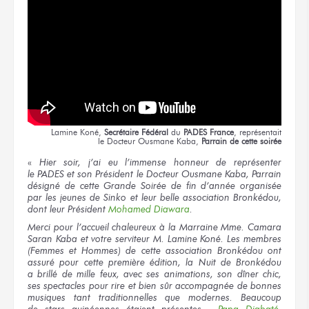
Lamine Koné,
Secrétaire Fédéral
du
PADES France
,
représentait
le Docteur
Ousmane Kaba,
Parrain
de cette soirée
«
Hier soir,
j’ai eu
l’immense honneur
de représenter
le PADES
et son Président
le Docteur
Ousmane Kaba, Parrain
désigné
de cette Grande
Soirée
de fin
d’année organisée
par les jeunes
de Sinko
et leur belle
association Bronkédou,
dont leur Président
Mohamed Diawara
.
Merci
pour l’accueil
chaleureux
à la Marraine
Mme. Camara
Saran Kaba
et votre serviteur
M. Lamine
Koné.
Les membres
(Femmes
et Hommes)
de cette association
Bronkédou ont
assuré
pour cette première
édition,
la Nuit
de Bronkédou
a brillé
de mille
feux,
avec ses animations,
son dîner
chic,
ses spectacles
pour rire
et bien sûr
accompagnée
de bonnes
musiques
tant traditionnelles
que modernes.
Beaucoup