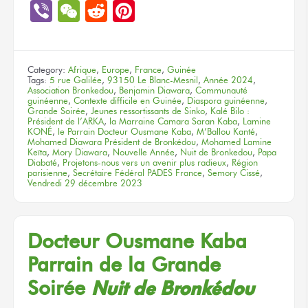
Link
Viber
WeChat
Reddit
Pinterest
Category:
Afrique
,
Europe
,
France
,
Guinée
Tags:
5 rue Galilée
,
93150 Le Blanc-Mesnil
,
Année 2024
,
Association Bronkedou
,
Benjamin Diawara
,
Communauté
guinéenne
,
Contexte difficile en Guinée
,
Diaspora guinéenne
,
Grande Soirée
,
Jeunes ressortissants de Sinko
,
Kalé Bilo :
Président de l’ARKA
,
la Marraine Camara Saran Kaba
,
Lamine
KONÉ
,
le Parrain Docteur Ousmane Kaba
,
M’Ballou Kanté
,
Mohamed Diawara Président de Bronkédou
,
Mohamed Lamine
Keïta
,
Mory Diawara
,
Nouvelle Année
,
Nuit de Bronkedou
,
Papa
Diabaté
,
Projetons-nous vers un avenir plus radieux
,
Région
parisienne
,
Secrétaire Fédéral PADES France
,
Semory Cissé
,
Vendredi 29 décembre 2023
Docteur Ousmane Kaba
Parrain
de la Grande
Soirée
Nuit
de Bronkédou