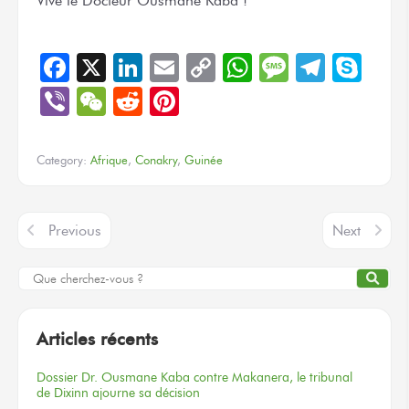
Vive
le Docteur
Ousmane Kaba !
Facebook
X
LinkedIn
Email
Copy
WhatsApp
Message
Teleg
Sky
Link
Viber
WeChat
Reddit
Pinterest
Category:
Afrique
,
Conakry
,
Guinée
Previous
Next
Articles récents
Dossier
Dr. Ousmane Kaba
contre Makanera,
le tribunal
de Dixinn
ajourne
sa décision