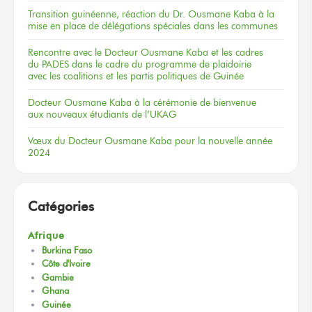
Transition guinéenne, réaction du Dr. Ousmane Kaba à la
mise en place de délégations spéciales dans les communes
Rencontre
avec le Docteur
Ousmane Kaba
et les cadres
du PADES
dans le cadre
du programme
de plaidoirie
avec les coalitions
et les partis
politiques
de Guinée
Docteur
Ousmane Kaba
à la cérémonie
de bienvenue
aux nouveaux
étudiants
de l’UKAG
Vœux
du Docteur
Ousmane Kaba
pour la nouvelle
année
2024
Catégories
Afrique
Burkina Faso
Côte d'Ivoire
Gambie
Ghana
Guinée