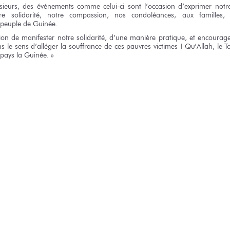
sieurs,
des événements
comme celui-ci
sont l’occasion d’exprimer
notr
re solidarité,
notre compassion,
nos condoléances,
aux familles,
 peuple
de Guinée.
sion
de manifester
notre solidarité,
d’une manière
pratique,
et encourag
s le sens
d’alléger
la souffrance
de ces pauvres
victimes !
Qu’Allah,
le T
 pays
la Guinée. »