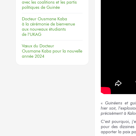
avec les coalitions
et les partis
politiques
de Guinée
Docteur
Ousmane Kaba
à la cérémonie
de bienvenue
aux nouveaux
étudiants
de l’UKAG
Vœux
du Docteur
Ousmane Kaba
pour la nouvelle
année 2024
«
Guinéens
et gu
hier soir,
l’explosi
précisément
à Kalo
C’est pourquoi, j
pour des dizaines
apporter
la paix
po