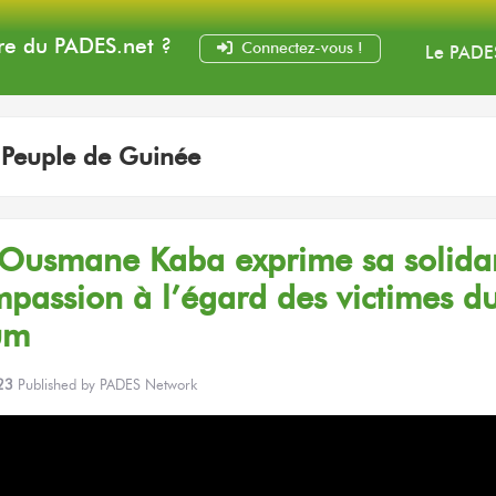
e du PADES
.net
?
Connectez-vous !
Le PADE
:
Peuple de Guinée
 Ousmane Kaba exprime
sa solidar
mpassion
à l’égard
des victimes
d
um
23
Published by
PADES Network