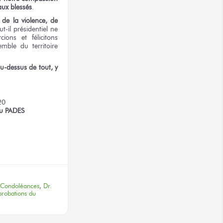
aux blessés
.
 de la violence, de
t-il présidentiel ne
ions et félicitons
mble du territoire
u-dessus de tout, y
20
du PADES
terest
Condoléances
,
Dr.
robations du