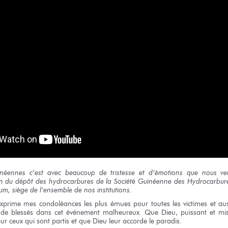
inéennes
c’est avec beaucoup
de tristesse
et d’émotions
que nous ve
on
du dépôt
des hydrocarbures
de la Société
Guinéenne
des Hydrocarbur
um,
siège
de l’ensemble
de nos institutions.
’exprime
mes condoléances
les plus
émues
pour toutes
les victimes
et au
de blessés
dans cet événement
malheureux.
Que Dieu,
puissant
et mis
ur ceux
qui sont
partis
et que Dieu
leur accorde
le paradis.