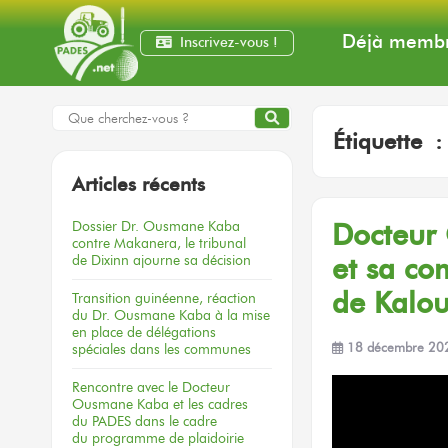
Déjà membr
Inscrivez-vous !
Étiquette 
Articles récents
Dossier
Dr. Ousmane Kaba
Docteur
contre Makanera,
le tribunal
de Dixinn
ajourne
sa décision
et sa co
de Kalo
Transition guinéenne, réaction
du Dr. Ousmane Kaba à la mise
en place de délégations
spéciales dans les communes
18 décembre 20
Rencontre
avec le Docteur
Ousmane Kaba
et les cadres
du PADES
dans le cadre
du programme
de plaidoirie