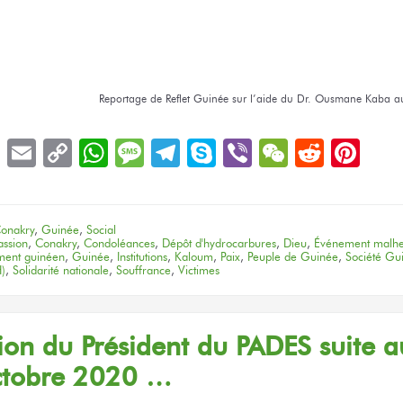
Reportage
de Reflet
Guinée
sur l’aide
du Dr. Ousmane
Kaba
au
book
LinkedIn
Email
Copy
WhatsApp
Message
Telegram
Skype
Viber
WeChat
Reddit
Pin
Link
onakry
,
Guinée
,
Social
ssion
,
Conakry
,
Condoléances
,
Dépôt d'hydrocarbures
,
Dieu
,
Événement malh
ent guinéen
,
Guinée
,
Institutions
,
Kaloum
,
Paix
,
Peuple de Guinée
,
Société Gu
)
,
Solidarité nationale
,
Souffrance
,
Victimes
ion du Président du PADES suite a
ctobre 2020 …