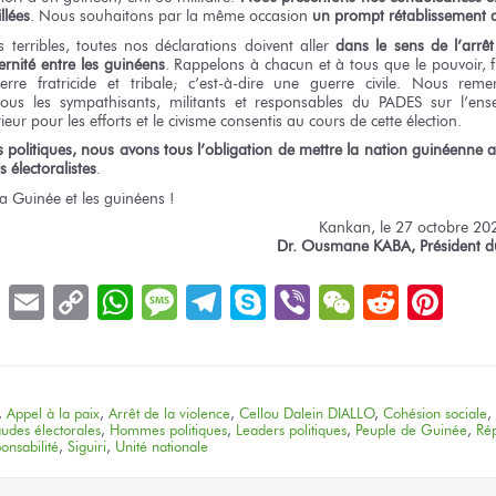
llées
. Nous souhaitons par la même occasion
un prompt rétablissement 
terribles, toutes nos déclarations doivent aller
dans le sens de l’arrêt
ternité entre les guinéens
. Rappelons à chacun et à tous que le pouvoir, fu
re fratricide et tribale; c’est-à-dire une guerre civile. Nous remerc
ous les sympathisants, militants et responsables du PADES sur l’ense
rieur pour les efforts et le civisme consentis au cours de cette élection.
s politiques, nous avons tous l’obligation de mettre la nation guinéenne a
 électoralistes
.
a Guinée et les guinéens !
Kankan,
le 27 octobre 20
Dr. Ousmane KABA,
Président 
book
LinkedIn
Email
Copy
WhatsApp
Message
Telegram
Skype
Viber
WeChat
Reddit
Pin
Link
,
Appel à la paix
,
Arrêt de la violence
,
Cellou Dalein DIALLO
,
Cohésion sociale
,
udes électorales
,
Hommes politiques
,
Leaders politiques
,
Peuple de Guinée
,
Rép
onsabilité
,
Siguiri
,
Unité nationale