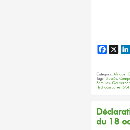
Face
X
Category:
Afrique
,
C
Tags:
Blessés
,
Compa
Familles
,
Gouvernem
Hydrocarbures (SGH
Déclarat
du 18 o