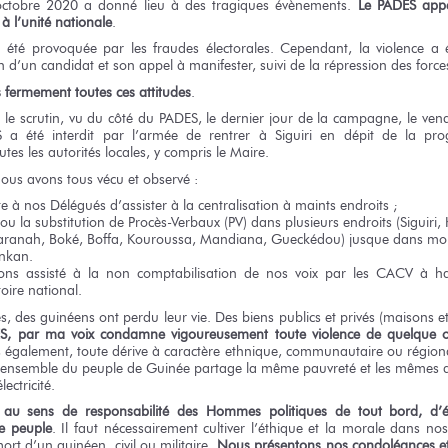
octobre 2020 a donné lieu à des tragiques évènements.
Le PADES appel
 à l’unité nationale
.
 a été provoquée par les fraudes électorales. Cependant, la violence a
 d’un candidat et son appel à manifester, suivi de la répression des forces
ermement toutes ces attitudes
.
 le scrutin, vu du côté du PADES, le dernier jour de la campagne, le vend
 a été interdit par l’armée de rentrer à Siguiri en dépit de la pr
utes les autorités locales, y compris le Maire.
nous avons tous vécu et observé :
aite à nos Délégués d’assister à la centralisation à maints endroits ;
ou la substitution de Procès-Verbaux (PV) dans plusieurs endroits (Siguiri
aranah, Boké, Boffa, Kouroussa, Mandiana, Gueckédou) jusque dans mon
nkan.
ons assisté à la non comptabilisation de nos voix par les CACV à 
toire national.
es, des guinéens ont perdu leur vie. Des biens publics et privés (maisons e
S, par ma voix condamne vigoureusement toute violence de quelque or
galement, toute dérive à caractère ethnique, communautaire ou régional
. L’ensemble du peuple de Guinée partage la même pauvreté et les mêmes
ectricité.
au sens de responsabilité des Hommes politiques de tout bord, d’évi
re peuple
. Il faut nécessairement cultiver l’éthique et la morale dans nos
mort d’un guinéen, civil ou militaire.
Nous présentons nos condoléances e