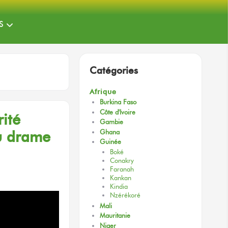
S
Catégories
Afrique
Burkina Faso
Côte d'Ivoire
ité
Gambie
u drame
Ghana
Guinée
Boké
Conakry
Faranah
Kankan
Kindia
Nzérékoré
Mali
Mauritanie
Niger