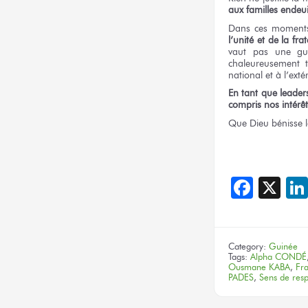
aux familles endeui
Dans ces moments 
l’unité et de la fra
vaut pas une guer
chaleureusement t
national et à l’exté
En tant que leader
compris nos intérêts
Que Dieu bénisse l
Face
X
Category:
Guinée
Tags:
Alpha CONDÉ
Ousmane KABA
,
Fra
PADES
,
Sens de resp