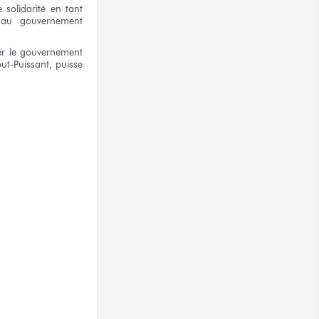
e solidarité
en tant
au gouvernement
er
le gouvernement
out-Puissant,
puisse