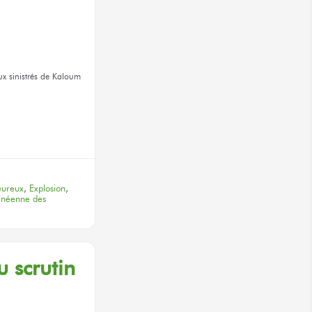
x sinistrés
de Kaloum
terest
eureux
,
Explosion
,
inéenne des
u scrutin