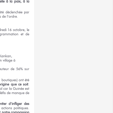
le à la paix, à la
 été déclenchée par
 de l’ordre.
redi 16 octobre, le
ogrammation et de
, Kankan,
 village à
hauteur de 56% sur
t boutiques) ont été
igine que ce soit
.
 car la Guinée est
 défis de manque de
ter d’infliger des
 actions politiques.
t notre compassion