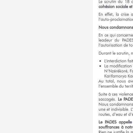
Le scrutin du 18 
cohésion sociale et
En effet, la crise
l’auto-proclamation
Nous condamnons f
En ce qui concerne
leadeur du PADES
l’autorisation de to
Durant le scrutin, 
L’interdiction f
La modification 
N’Nzérékoré, F
Karifamorya Ka
Au total, nous av
l’ensemble du terri
Suite à ces violenc
saccagés.
Le PADE
Nous condamnons é
une et indivisible
routes, d’eau et d’él
Le PADES appelle 
souffrances à not
Rien ne justifie la 