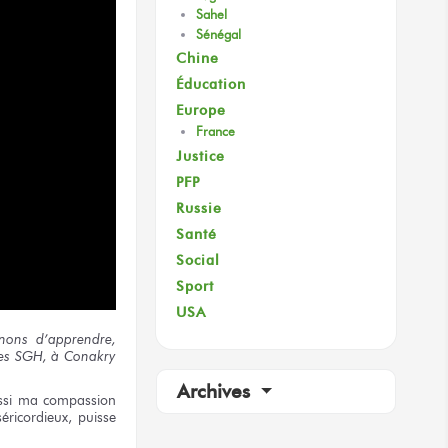
Sahel
Sénégal
Chine
Éducation
Europe
France
Justice
PFP
Russie
Santé
Social
Sport
USA
nons
d’apprendre,
es
SGH,
à Conakry
Archives
ssi
ma compassion
éricordieux,
puisse