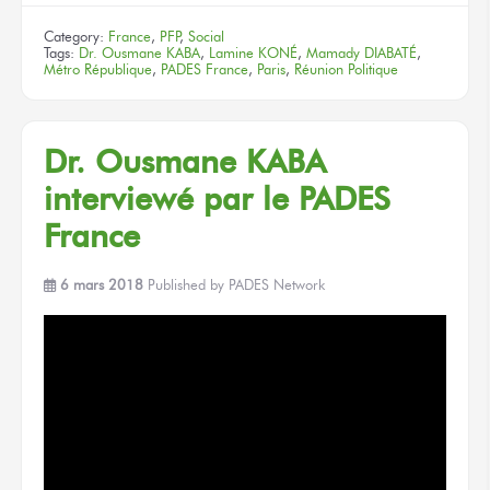
Category:
France
,
PFP
,
Social
Tags:
Dr. Ousmane KABA
,
Lamine KONÉ
,
Mamady DIABATÉ
,
Métro République
,
PADES France
,
Paris
,
Réunion Politique
Dr. Ousmane KABA
interviewé par le PADES
France
6 mars 2018
Published by
PADES Network