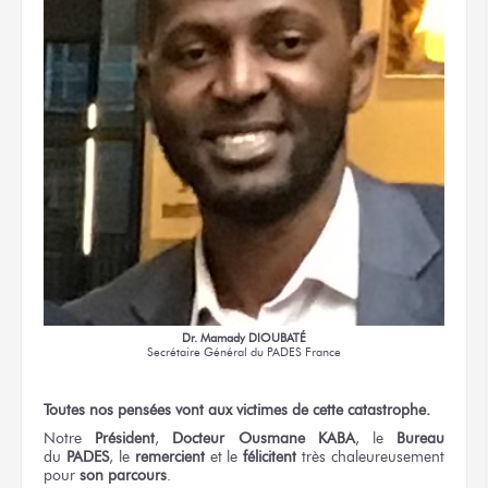
Dr. Mamady DIOUBATÉ
Secrétaire Général
du PADES France
Toutes
nos pensées
vont
aux victimes
de cette catastrophe.
Notre
Président
,
Docteur
Ousmane KABA
,
le
Bureau
du
PADES
,
le
remercient
et le
félicitent
très chaleureusement
pour
son parcours
.