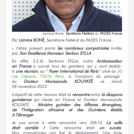
Lamine Koné,
Secrétaire Fédéral
du
PADES
France
Par
Lamine
KONÉ
, Secrétaire Fédéral
du PADES
France :
«
J’étais
présent parmi
les nombreux
compatriotes
invités
par
Son Excellence
Monsieur Senkou SYLLA
.
En effet,
S.E.M. Senkoun SYLLA,
notre
Ambassadeur
en France
a convié tous
les guinéens
qui
y sont
établis
à
une réunion
,
au “
Foyer
International
de Paris
” situé
au
30
rue Cabanis
75014 Paris
,
à l’occasion
du passage
du
Docteur
Morissanda KOUYATÉ
,
ce mardi
28 novembre 2023.
L’objectif
de cette réunion
était
la
rencontre
entre
la diaspora
guinéenne
qui réside
en France
et Docteur
Morissanda
KOUYATÉ :
Ministre guinéen
des Affaires
étrangères,
de l’Intégration
africaine
et des Guinéens
établis
à l’étranger
.
Je suis
arrivé
à cette rencontre
vers 20h10.
La salle
était comble !
Cette rencontre
était
un succès
.
Nos compatriotes
ont fait
le déplacement.
Une forte