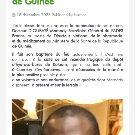
de Guinée
18 décembre 2023
Published by
Lamine
J’ai le plaisir
de vous annoncer
la nomination
de notre
frère,
Docteur DIOUBATÉ Mamady
Secrétaire Général
du PADES
France
,
au poste
de
Directeur
National
de la pharmacie
et du médicament
au Ministère
de la Santé
de la République
de Guinée
.
Il fait
son baptême
du feu
actuellement, il s’est mis
au travail
à la
suite
de cet incendie
tragique
du dépôt
d’hydrocarbures
de Kaloum
,
qui a eu lieu
cette nuit
à Conakry
.
Ces
épreuves
,
seront
dépassées
de
la manière
la plus positive
possible grâce
à
sa volonté
et
son endurance
,
deux
qualités
dont Mamady
disposent,
à présent
et sur le terrain !