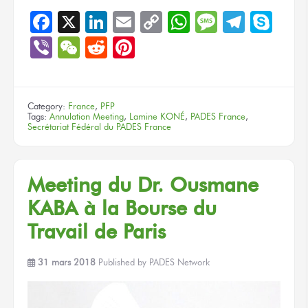
Facebook
X
LinkedIn
Email
Copy
WhatsApp
Message
Teleg
Sky
Link
Viber
WeChat
Reddit
Pinterest
Category:
France
,
PFP
Tags:
Annulation Meeting
,
Lamine KONÉ
,
PADES France
,
Secrétariat Fédéral du PADES France
Meeting du Dr. Ousmane
KABA à la Bourse du
Travail de Paris
31 mars 2018
Published by
PADES Network