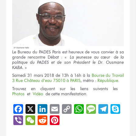
Le Bureau du PADES Paris est heureux de vous convier à sa
grande rencontre Débat : «
La jeunesse au cœur de la
politique du PADES et de son Président le Dr. Ousmane
KABA.
»
Samedi 31 mars 2018 de 13h à 16h à la
Bourse du Travail
3 Rue Château d’eau 75010 à PARIS
, métro :
République
.
Trouvez en cliquant sur les liens suivants les
Photos
et
Vidéo
de cette manifestation.
Facebook
X
LinkedIn
Email
Copy
WhatsApp
Message
Teleg
Sky
Link
Viber
WeChat
Reddit
Pinterest