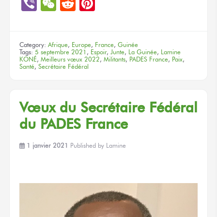
Link
Viber
WeChat
Reddit
Pinterest
Category:
Afrique
,
Europe
,
France
,
Guinée
Tags:
5 septembre 2021
,
Espoir
,
Junte
,
La Guinée
,
Lamine
KONÉ
,
Meilleurs vœux 2022
,
Militants
,
PADES France
,
Paix
,
Santé
,
Secrétaire Fédéral
Vœux du Secrétaire Fédéral
du PADES France
1 janvier 2021
Published by
Lamine