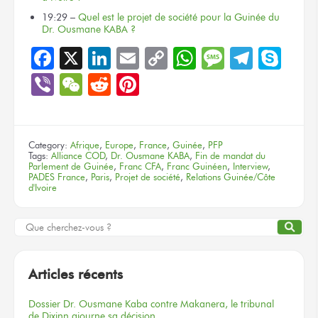
19:29 –
Quel est le projet de société pour la Guinée du
Dr. Ousmane KABA ?
Facebook
X
LinkedIn
Email
Copy
WhatsApp
Message
Teleg
Sky
Link
Viber
WeChat
Reddit
Pinterest
Category:
Afrique
,
Europe
,
France
,
Guinée
,
PFP
Tags:
Alliance COD
,
Dr. Ousmane KABA
,
Fin de mandat du
Parlement de Guinée
,
Franc CFA
,
Franc Guinéen
,
Interview
,
PADES France
,
Paris
,
Projet de société
,
Relations Guinée/Côte
d'Ivoire
Articles récents
Dossier
Dr. Ousmane Kaba
contre Makanera,
le tribunal
de Dixinn
ajourne
sa décision