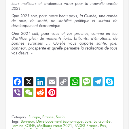
leurs meilleurs et chaleureux vœux pour la nouvelle année
2021.
Que 2021 soit, pour notre beau pays, la Guinée, une année
de paix, de santé, de stabilité politique et surtout de
développement économique.
Que 2021 soit, pour vous et vos proches, comme un feu
d’artifice, plein de moments forts, brillants, d’émotions, de
bonnes surprises … Qu’elle vous apporte santé, joie,
bonheur, prospérité et qu’elle permette la réalisation de tous
vos désirs.
»
Facebook
X
LinkedIn
Email
Copy
WhatsApp
Message
Teleg
Sky
Link
Viber
WeChat
Reddit
Pinterest
Category:
Europe
,
France
,
Social
Tags:
Bonheur
,
Développement économique
,
Joie
,
La Guinée
,
Lamine KONÉ
,
Meilleurs vœux 2021
,
PADES France
,
Paix
,