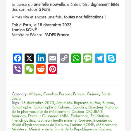
Je pense
qu’
une telle nouvelle
,
mérite d’être
dignement fêtée
dès son retour
à Paris
.
À très vite
et encore une fois,
toutes nos félicitations !
Fait
à
Paris
,
le 18
décembre 2023
Lamine KONÉ
Secrétaire Fédéral
PADES France
Facebook
X
LinkedIn
Email
Copy
WhatsApp
Message
Teleg
Sky
Link
Viber
WeChat
Reddit
Pinterest
Category:
Afrique
,
Conakry
,
Europe
,
France
,
Guinée
,
Santé
,
Social
Tags:
18 décembre 2023
,
Actualités
,
Baptême du feu
,
Bureau
,
Catastrophe
,
Catastrophe à Kaloum
,
Conakry
,
Directeur National
de la pharmacie et du médicament
,
Docteur DIOUBATÉ
Mamady
,
Docteur Ousmane KABA
,
Endurance
,
Félicitations
,
French politics
,
Guinean health ministry
,
Guinée
,
Incendie du
dépôt d’hydrocarbures de Kaloum
,
Lamine KONÉ
,
Médicament
,
Ministère
,
Ministère de la Santé de la République de Guinée
,