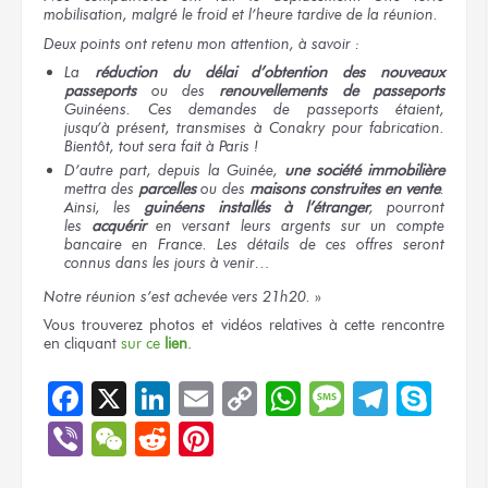
mobilisation,
malgré le froid
et l’heure
tardive
de la réunion.
Deux points
ont retenu
mon attention,
à savoir :
La
réduction
du délai
d’obtention
des nouveaux
passeports
ou des
renouvellements
de passeports
Guinéens.
Ces demandes
de passeports
étaient,
jusqu’à présent,
transmises
à Conakry
pour fabrication.
Bientôt,
tout sera
fait
à Paris !
D’autre part,
depuis
la Guinée,
une société
immobilière
mettra
des
parcelles
ou des
maisons
construites
en vente
.
Ainsi,
les
guinéens
installés
à l’étranger
, pourront
les
acquérir
en versant
leurs argents
sur un compte
bancaire
en France.
Les détails
de ces offres
seront
connus
dans les jours
à venir…
Notre réunion
s’est achevée
vers 21h20.
»
Vous trouverez
photos
et vidéos
relatives
à cette rencontre
en cliquant
sur ce
lien
.
Facebook
X
LinkedIn
Email
Copy
WhatsApp
Message
Teleg
Sky
Link
Viber
WeChat
Reddit
Pinterest