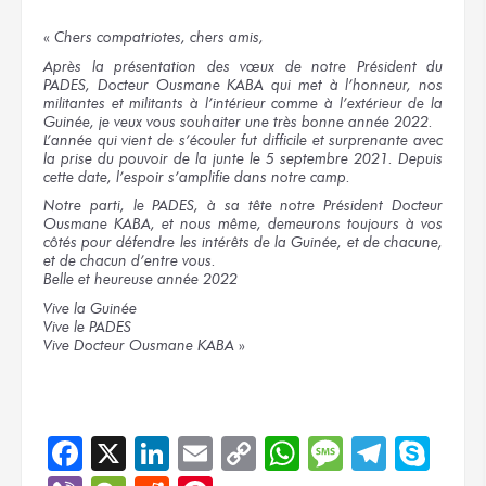
«
Chers compatriotes, chers amis,
Après la présentation des vœux de notre Président du
PADES, Docteur Ousmane KABA qui met à l’honneur, nos
militantes et militants à l’intérieur comme à l’extérieur de la
Guinée, je veux vous souhaiter une très bonne année 2022.
L’année qui vient de s’écouler fut difficile et surprenante avec
la prise du pouvoir de la junte le 5 septembre 2021. Depuis
cette date, l’espoir s’amplifie dans notre camp.
Notre parti, le PADES, à sa tête notre Président Docteur
Ousmane KABA, et nous même, demeurons toujours à vos
côtés pour défendre les intérêts de la Guinée, et de chacune,
et de chacun d’entre vous.
Belle et heureuse année 2022
Vive la Guinée
Vive le PADES
Vive Docteur Ousmane KABA
»
Facebook
X
LinkedIn
Email
Copy
WhatsApp
Message
Teleg
Sky