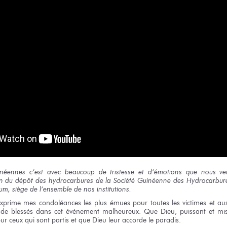
inéennes
c’est avec beaucoup
de tristesse
et d’émotions
que nous ve
on
du dépôt
des hydrocarbures
de la Société
Guinéenne
des Hydrocarbur
um,
siège
de l’ensemble
de nos institutions.
’exprime
mes condoléances
les plus
émues
pour toutes
les victimes
et au
de blessés
dans cet événement
malheureux.
Que Dieu,
puissant
et mis
ur ceux
qui sont
partis
et que Dieu
leur accorde
le paradis.