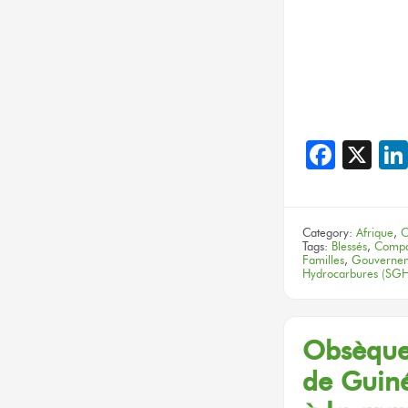
Face
X
Category:
Afrique
,
C
Tags:
Blessés
,
Compa
Familles
,
Gouvernem
Hydrocarbures (SGH
Obsèqu
de Guine