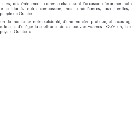
sieurs,
des événements
comme celui-ci
sont l’occasion d’exprimer
notr
re solidarité,
notre compassion,
nos condoléances,
aux familles,
 peuple
de Guinée.
sion
de manifester
notre solidarité,
d’une manière
pratique,
et encourag
s le sens
d’alléger
la souffrance
de ces pauvres
victimes !
Qu’Allah,
le T
 pays
la Guinée. »