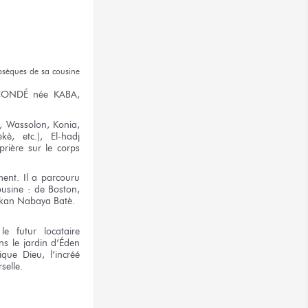
bsèques
de sa cousine
 CONDÉ
née KABA,
, Wassolon, Konia,
, etc.), El-hadj
prière
sur le corps
ement.
Il a
parcouru
usine :
de Boston,
kan Nabaya Batè.
le futur
locataire
ns
le jardin
d’Éden
ique
Dieu, l’incréé
selle.