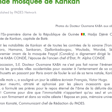
ande
mosquée
de Kankan
blished by
PADES Network
Photos
du Docteur
Ousmane KABA
aux o
l’Ex-première
dame
de la République
de Guinée
,
Hadja Djènè
uée
de Kankan,
capitale
de Batè.
nt
les notabilités
de Kankan
et de toutes
les contrées
de la savane
(Tron
ro, Hamana, Sankaran, Djallonkadougou, Woulada, Worobé, Sèkè
remier imam
de la mosquée
Fayçal (Conakry)
a dignement
dirigé
la 
nè KABA CONDÉ, l’épouse
de l’ancien
chef d’État,
Pr. Alpha CONDÉ.
 occasion,
S.E. Docteur
Ousmane KABA
ne s’est pas
fait narrer l’évén
ria
les grandes
villes occidentales
pour assister
à l’enterrement
de sa co
husetts
en passant
par Paris
avant
de fouler
le sol
de sa terre
natale, Kan
ille
mots
»,
a souligné
un jour
le célèbre
écrivain Français,
Victor Hugo.
œur
meurtri, attristé
et aphonisé
par les pleurs
incessants
que 
,
a formulé
ses prières
pour le repos
éternel
de l’âme
de la défunte
da
!
Comme pour dire
que l’immortalité
n’appartient
qu’au seul
et un
s
son firmament
et dans
sa voûte
céleste !
Repose
en paix,
mémoire univer
ron Konaté, Communicant chef
de Rédaction
du PADES.