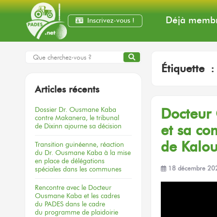
Déjà membr
Inscrivez-vous !
Étiquette 
Articles récents
Dossier
Dr. Ousmane Kaba
Docteur
contre Makanera,
le tribunal
de Dixinn
ajourne
sa décision
et sa co
de Kalo
Transition guinéenne, réaction
du Dr. Ousmane Kaba à la mise
en place de délégations
spéciales dans les communes
18 décembre 20
Rencontre
avec le Docteur
Ousmane Kaba
et les cadres
du PADES
dans le cadre
du programme
de plaidoirie