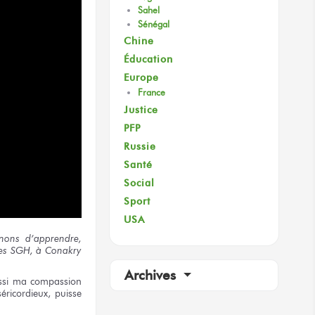
Sahel
Sénégal
Chine
Éducation
Europe
France
Justice
PFP
Russie
Santé
Social
Sport
USA
nons
d’apprendre,
es
SGH,
à Conakry
Archives
ssi
ma compassion
éricordieux,
puisse