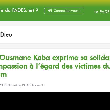
e du PADES
.net
?
Connectez-vous !
Le PADE
:
Dieu
 Ousmane Kaba exprime
sa solidar
mpassion
à l’égard
des victimes
d
um
23
Published by
PADES Network