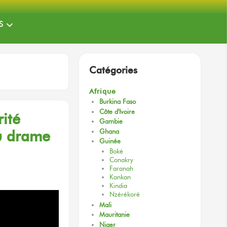
S
Catégories
Afrique
Burkina Faso
Côte d'Ivoire
ité
Gambie
u drame
Ghana
Guinée
Boké
Conakry
Faranah
Kankan
Kindia
Nzérékoré
Mali
Mauritanie
Niger