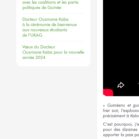
avec les coalitions
et les partis
politiques
de Guinée
Docteur
Ousmane Kaba
à la cérémonie
de bienvenue
aux nouveaux
étudiants
de l’UKAG
Vœux
du Docteur
Ousmane Kaba
pour la nouvelle
année 2024
«
Guinéens
et gu
hier soir,
l’explosi
précisément
à Kalo
C’est pourquoi, j
pour des dizaines
apporter
la paix
po