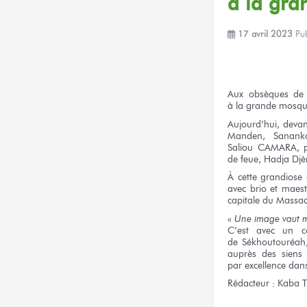
à la gr
17 avril 2023
Pu
Aux obsèques
de 
à la grande
mosq
Aujourd’hui, deva
Manden, Sananko
Saliou CAMARA,
p
de feue,
Hadja Djè
À cette grandiose
avec brio
et maest
capitale
du Massac
«
Une image
vaut m
C’est avec
un c
de Sékhoutouréah
auprès
des siens 
par excellence
dan
Rédacteur :
Kaba T