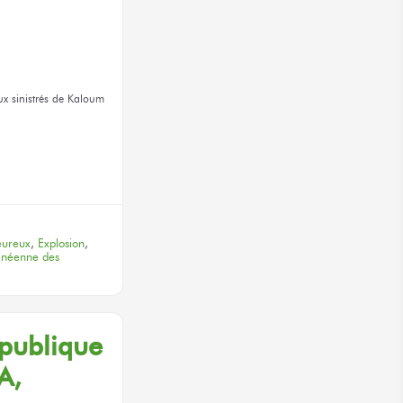
x sinistrés
de Kaloum
terest
eureux
,
Explosion
,
inéenne des
́publique
A,