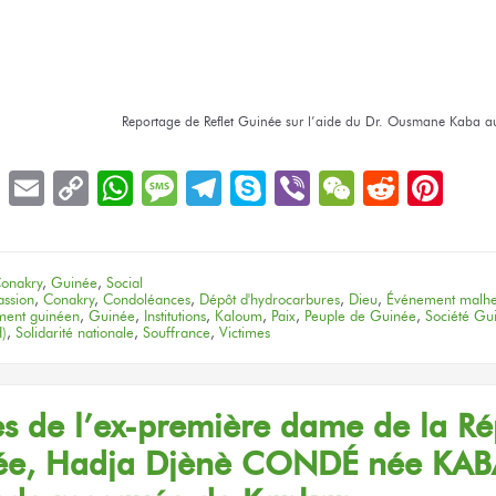
Reportage
de Reflet
Guinée
sur l’aide
du Dr. Ousmane
Kaba
au
book
LinkedIn
Email
Copy
WhatsApp
Message
Telegram
Skype
Viber
WeChat
Reddit
Pin
Link
onakry
,
Guinée
,
Social
ssion
,
Conakry
,
Condoléances
,
Dépôt d'hydrocarbures
,
Dieu
,
Événement malh
ent guinéen
,
Guinée
,
Institutions
,
Kaloum
,
Paix
,
Peuple de Guinée
,
Société Gu
)
,
Solidarité nationale
,
Souffrance
,
Victimes
es
de l’ex-première
dame
de la Re
́e,
Hadja Djènè CONDÉ
née KAB