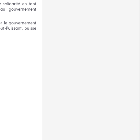
e solidarité
en tant
au gouvernement
er
le gouvernement
out-Puissant,
puisse