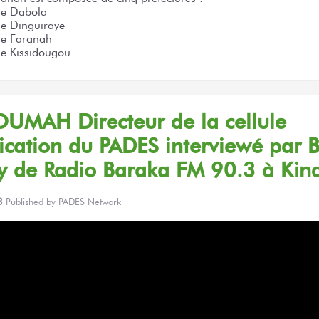
 de Dabola
de Dinguiraye
 de Faranah
de Kissidougou
SOUMAH
Directeur
de la cellule
cation
du PADES
interviewé
par 
by
de Radio
Baraka
FM 90.3
à Kin
3
Published by
PADES Network