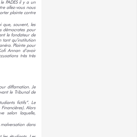
le PADES il y a un
re allez-vous nous
rter plainte contre
i que, souvent, les
es démocrates pour
ent le fondateur de
 tant qu’institution
anéra. Plainte pour
Kofi Annan d’avoir
cusations très très
our diffamation. Je
vant le Tribunal de
diants fictifs”. Le
 Financières). Alors
e selon laquelle,
 malversation dans
 les étudiants. Les