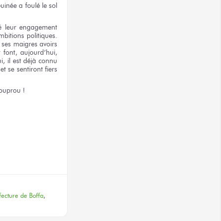
uinée
a foulé
le sol
ré
leur engagement
mbitions
politiques.
 ses maigres
avoirs
t font,
aujourd’hui,
i,
il est déjà connu
et se sentiront
fiers
ouprou !
terest
fecture de Boffa
,