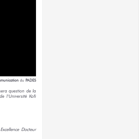
munication
du
PADES
era question de la
e l’Université Kofi
Excellence Docteur