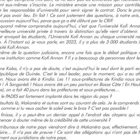
nt eux-mêmes s’inscrire. Le ministère envoie une mission pour contrôle
e les responsables d’université pour venir signer le contrat. Donc le pr
eut pas avoir lieu. En fait ! Ce sont justement des questions, à notre avi
scussion aujourd’hui, parce que ça a été clôturé par la CRIF.
ut quand même comprendre aujourd’hui, c’est que l’université Kofi Anna
eilleure université privée à travers la distinction qu’elle vient d’obtenir
at envoyait les étudiants, l’Université Kofi Annan ou chaque université n
. À l’instant où je vous parle, en 2023, il y a plus de 3 000 étudiants i
sité Kofi Annan.
ême de la question judiciaire, encore une fois que le débat politique 
une institution comme Kofi Annan ? Il y a beaucoup de personnes dont leur
Kaba, il n’y a pas de doute, c’est aujourd’hui le seul dont le parti es
épublique de Guinée. C’est le seul leader, pour le moment, qui a eu af
éen. Nous avons été à Kindia. Les 11 sous-préfectures de Kindia nous a
 ! À Sangarédi ! Nous avons été un peu partout en Basse Côte ! En Haut
e), on a fait 40 jours dans les préfectures et sous-préfectures…
 le PADES est fortement implanté dans les région du pays ?
ésultats là, Makanéra et autres sont au courant de cela. Je le comprends
 comme si tu veux cacher le soleil avec le bras ? C’est pas
possible !
inisse, il y a peut-être un dernier appel à l’endroit des citoyens qui v
ncer à douter même de la crédibilité de cette université ?
 tribunaux de notre pays viendront dire à Makanéra que, effectivement, le
faire… Il n’a pas de preuve ! Ce sont des allégations qui n’ont pas de
ment aux juridictions de notre pays.