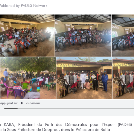
Published by
PADES Network
n appuyant sur
ci-dessous
e KABA,
Président
du Parti
des Démocrates
pour l’Espoir
(PADES)
e la Sous-Préfecture
de Douprou,
dans
la Préfecture
de Boffa.