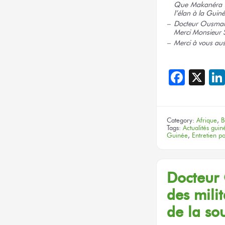
Que Makanéra sa
l’élan à la Guin
Docteur Ousman
Merci Monsieur
Merci à vous
aus
Face
X
Category:
Afrique
,
B
Tags:
Actualités gui
Guinée
,
Entretien po
Docteur
des milit
de la sou