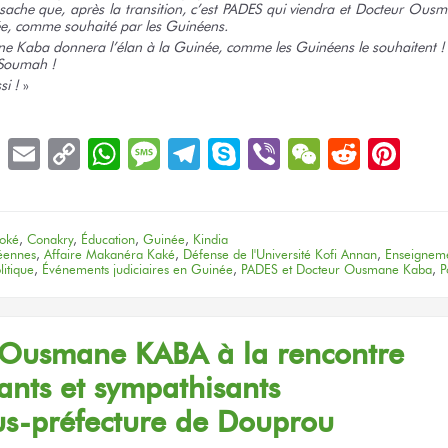
che que, après la transition, c’est PADES qui viendra et Docteur Ou
ée, comme souhaité par les Guinéens.
e Kaba donnera l’élan à la Guinée, comme les Guinéens
le souhaitent !
Soumah !
si !
»
book
LinkedIn
Email
Copy
WhatsApp
Message
Telegram
Skype
Viber
WeChat
Reddit
Pin
Link
oké
,
Conakry
,
Éducation
,
Guinée
,
Kindia
néennes
,
Affaire Makanéra Kaké
,
Défense de l'Université Kofi Annan
,
Enseigneme
litique
,
Événements judiciaires en Guinée
,
PADES et Docteur Ousmane Kaba
,
P
Ousmane KABA
à la rencontre
ants
et sympathisants
s-préfecture
de Douprou