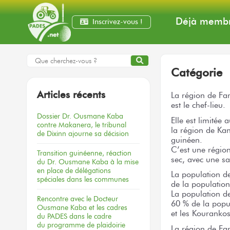
Déjà membr
Inscrivez-vous !
Catégorie
Articles récents
La région de Far
est le chef-lieu.
Dossier
Dr. Ousmane Kaba
Elle est limitée
contre Makanera,
le tribunal
la région de Kank
de Dixinn
ajourne
sa décision
guinéen.
C’est une région
Transition guinéenne, réaction
sec, avec une sa
du Dr. Ousmane Kaba à la mise
en place de délégations
La population de
spéciales dans les communes
de la population
La population d
Rencontre
avec le Docteur
60 % de la popul
Ousmane Kaba
et les cadres
et les Kourankos
du PADES
dans le cadre
du programme
de plaidoirie
La région de Fa