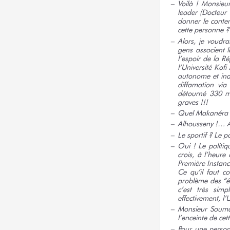
Voilà ! Monsieu
leader (Docteur
donner le conten
cette personne ?
Alors, je voudra
gens associent
l’espoir de la 
l’Université Kof
autonome et indé
diffamation via
détourné 330 mi
graves !!!
Quel Makanéra ?
Alhousseny !… 
Le sportif ?
Le po
Oui ! Le politiq
crois, à l’heure
Première Instanc
Ce qu’il faut co
problème des “ét
c’est très sim
effectivement, l’
Monsieur Soumah
l’enceinte de c
Pour une personn