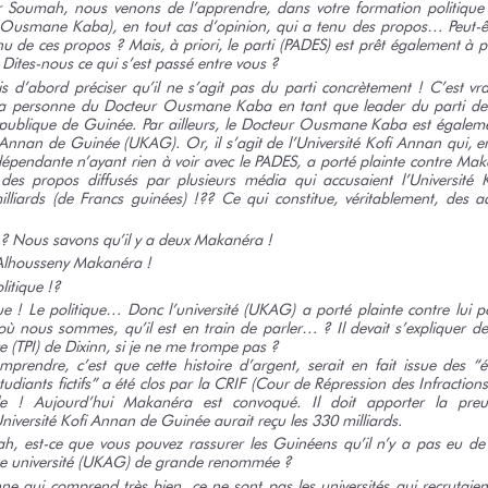
r Soumah, nous venons de l’apprendre, dans votre formation politique 
 Ousmane Kaba), en tout cas d’opinion, qui a tenu des propos… Peut-êt
u de ces propos ? Mais, à priori, le parti (PADES) est prêt également à po
 Dites-nous ce qui s’est passé
entre vous ?
is d’abord préciser qu’il ne s’agit pas du parti concrètement ! C’est vra
 la personne du Docteur Ousmane Kaba en tant que leader du parti d
République de Guinée. Par ailleurs, le Docteur Ousmane Kaba est égalem
i Annan de Guinée (UKAG). Or, il s’agit de l’Université Kofi Annan qui, en
pendante n’ayant rien à voir avec le PADES, a porté plainte contre Mak
 des propos diffusés par plusieurs média qui accusaient l’Université 
lliards (de Francs
guinées) !??
Ce qui constitue, véritablement, des ac
 Nous savons qu’il y a deux
Makanéra !
Alhousseny
Makanéra !
litique !?
ue ! Le politique… Donc l’université (UKAG) a porté plainte contre lui p
 où nous sommes, qu’il est en train de parler… ? Il devait s’expliquer de
e (TPI) de Dixinn, si je ne me trompe
pas ?
mprendre, c’est que cette histoire d’argent, serait en fait issue des “étu
udiants fictifs” a été clos par la CRIF (Cour de Répression des Infractions
ple ! Aujourd’hui Makanéra est convoqué. Il doit apporter la preuv
Université Kofi Annan de Guinée aurait reçu les 330 milliards.
, est-ce que vous pouvez rassurer les Guinéens qu’il n’y a pas eu de
ette université (UKAG) de grande renommée ?
e qui comprend très bien, ce ne sont pas les universités qui recrutaient