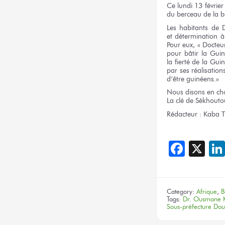
Ce lundi
13 février
du berceau
de la b
Les habitants
de 
et détermination
à
Pour eux,
« Docteu
pour bâtir
la Guin
la fierté
de la Gui
par ses réalisation
d’être guinéens.»
Nous disons
en ch
La clé
de Sékhouto
Rédacteur :
Kaba T
Face
X
Category:
Afrique
,
B
Tags:
Dr. Ousmane 
Sous-préfecture Do