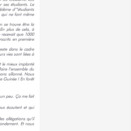
r ses étudiants. Le
oblème d’“étudiants
s, qui ne font même
n se trouve être la
. En plus de cela, à
e recevait que 1000
nscrits en première
reste dans le cadre
s vies sont liées à
t le mieux implanté
faire l’ensemble du
vons sillonné. Nous
e Guinée ! En forêt
 un peu. Ça me fait
ous écoutent et qui
s allégations qu’il
 fondement. Et nous