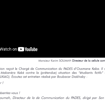
Monsieur
Karim SOUMAH
Directeur
de la cellule
com
tion reçoit le Chargé de Communication du PADES d’Ousmane Kaba. Il s
 Makanéra Kaké contre la (prétendue) situation des “étudiants fictifs” d
KAG). Écoutez cet entretien réalisé par Boubacar
Diakhaby :
r !
ésentez-vous !
Soumah, Directeur de la de Communication du PADES, dirigé par Son 
.