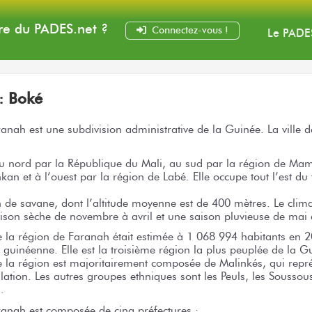
e du PADES
.net
?
Connectez-vous !
Le PADE
 :
Boké
anah est une subdivision administrative de la Guinée. La ville 
 au nord par la République du Mali, au sud par la région de Mam
an et à l’ouest par la région de Labé. Elle occupe tout l’est du t
 de savane, dont l’altitude moyenne est de 400 mètres. Le climat
ison sèche de novembre à avril et une saison pluvieuse de mai 
 la région de Faranah était estimée à 1 068 994 habitants en 2
 guinéenne. Elle est la troisième région la plus peuplée de la G
e la région est majoritairement composée de Malinkés, qui repr
ation. Les autres groupes ethniques sont les Peuls, les Soussou
.
ranah est composée de cinq préfectures :