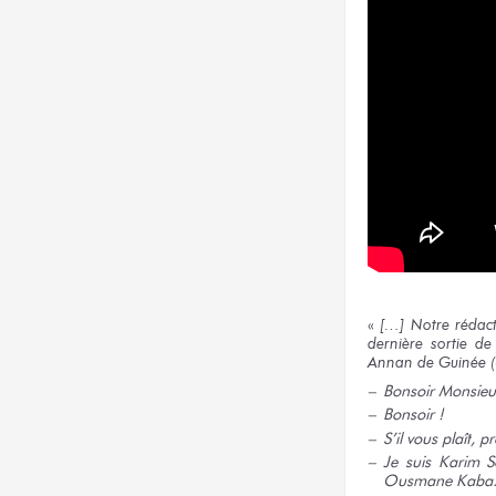
«
[…] Notre rédac
dernière sortie de
Annan de Guinée (U
Bonsoir
Monsieu
Bonsoir !
S’il vous plaît,
pr
Je suis Karim 
Ousmane Kaba