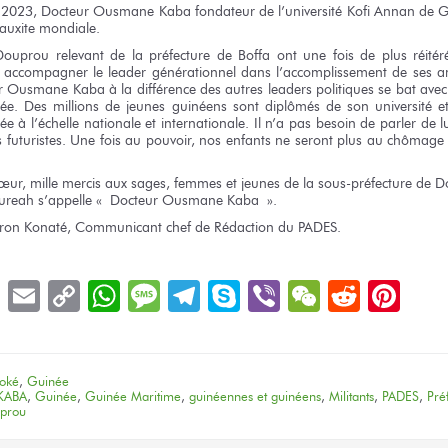
2023, Docteur
Ousmane Kaba
fondateur
de l’université
Kofi Annan
de G
auxite
mondiale.
Douprou
relevant
de la préfecture
de Boffa
ont
une fois
de plus
réité
 accompagner
le leader
générationnel
dans l’accomplissement
de ses a
r
Ousmane Kaba
à la différence
des autres
leaders politiques
se bat
avec
ée.
Des millions
de jeunes
guinéens
sont diplômés
de son université
e
née
à l’échelle
nationale
et internationale.
Il n’a pas besoin
de parler
de lu
s
futuristes.
Une fois
au pouvoir,
nos enfants
ne seront
plus
au chômage
œur,
mille mercis
aux sages,
femmes
et jeunes
de la sous-préfecture
de D
ureah
s’appelle « Docteur
Ousmane Kaba ».
ron Konaté, Communicant chef
de Rédaction
du PADES.
book
LinkedIn
Email
Copy
WhatsApp
Message
Telegram
Skype
Viber
WeChat
Reddit
Pin
Link
oké
,
Guinée
KABA
,
Guinée
,
Guinée Maritime
,
guinéennes et guinéens
,
Militants
,
PADES
,
Pré
uprou