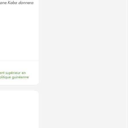
smane Kaba donnera
terest
nt supérieur en
olitique guinéenne