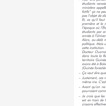
étudiants venaie
ministère appell
fictifs” ça ne p
pas l’objet de di
Et, ce qu’il fa
première et la m
l’époque où l’Ét
étudiants par an
année à l’Univer
Alors, au-delà m
politique. Mais 
cette institution.
Docteur Ousmane 
dans toute la R
territoire Guin
avons été à Boké
(Guinée forestièr
Ça veut dire que
Justement, ces r
même rire. C’est
Avant qu’on ne f
pourraient comme
Je crois que les
est en train de 
croyons effective