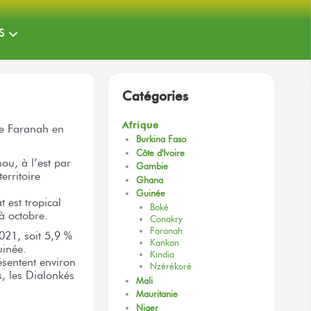
S
Catégories
Afrique
de Faranah en
Burkina Faso
Côte d'Ivoire
ou, à l’est par
Gambie
erritoire
Ghana
Guinée
 est tropical
Boké
à octobre.
Conakry
Faranah
021, soit 5,9 %
Kankan
uinée.
Kindia
ésentent environ
Nzérékoré
s, les Dialonkés
Mali
Mauritanie
Niger