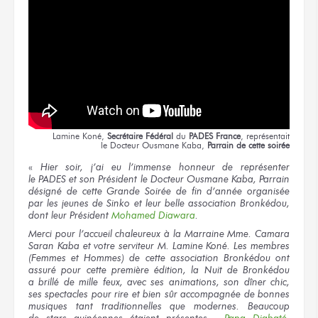
Lamine Koné,
Secrétaire Fédéral
du
PADES France
,
représentait
le Docteur
Ousmane Kaba,
Parrain
de cette soirée
«
Hier soir,
j’ai eu
l’immense honneur
de représenter
le PADES
et son Président
le Docteur
Ousmane Kaba, Parrain
désigné
de cette Grande
Soirée
de fin
d’année organisée
par les jeunes
de Sinko
et leur belle
association Bronkédou,
dont leur Président
Mohamed Diawara
.
Merci
pour l’accueil
chaleureux
à la Marraine
Mme. Camara
Saran Kaba
et votre serviteur
M. Lamine
Koné.
Les membres
(Femmes
et Hommes)
de cette association
Bronkédou ont
assuré
pour cette première
édition,
la Nuit
de Bronkédou
a brillé
de mille
feux,
avec ses animations,
son dîner
chic,
ses spectacles
pour rire
et bien sûr
accompagnée
de bonnes
musiques
tant traditionnelles
que modernes.
Beaucoup