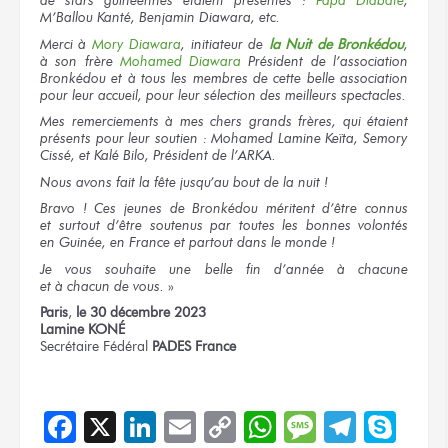
de stars
guinéennes étaient
présentes :
Papa Diabaté
,
M’Ballou Kanté, Benjamin Diawara, etc.
Merci
à
Mory
Diawara
, initiateur
de
la Nuit
de Bronkédou
,
à son frère
Mohamed Diawara
Président
de l’association
Bronkédou
et à tous
les membres
de cette belle
association
pour leur accueil,
pour leur sélection
des meilleurs
spectacles.
Mes remerciements
à mes chers
grands frères,
qui étaient
présents
pour leur soutien :
Mohamed Lamine Keïta, Semory
Cissé, et Kalé Bilo, Président
de l’ARKA.
Nous avons
fait
la fête
jusqu’au bout
de la nuit !
Bravo !
Ces jeunes
de Bronkédou
méritent d’être connus
et surtout
d’être soutenus
par toutes
les bonnes
volontés
en Guinée,
en France
et partout
dans le monde !
Je vous souhaite
une belle
fin d’année
à chacune
et à chacun
de vous.
»
Paris
,
le 30
décembre 2023
Lamine KONÉ
Secrétaire Fédéral
PADES France
Facebook
X
LinkedIn
Email
Copy
WhatsApp
Message
Teleg
Sky