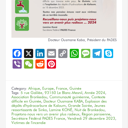
Docteur Ousmane Kaba, Président
du PADES
Facebook
X
LinkedIn
Email
Copy
WhatsApp
Message
Teleg
Sky
Link
Viber
WeChat
Reddit
Pinterest
Category:
Afrique
,
Europe
,
France
,
Guinée
Tags:
5 rue Galilée
,
93150 Le Blanc-Mesnil
,
Année 2024
,
Association Bronkedou
,
Communauté guinéenne
,
Contexte
difficile en Guinée
,
Docteur Ousmane KABA
,
Explosion des
dépôts d'hydrocarbure de Kaloum
,
Grande Soirée
,
Jeunes
ressortissants de Sinko
,
Lamine KONÉ
,
Nuit de Bronkedou
,
Projetons-nous vers un avenir plus radieux
,
Région parisienne
,
Secrétaire Fédéral PADES France
,
Vendredi 29 décembre 2023
,
Victimes de l'incendie