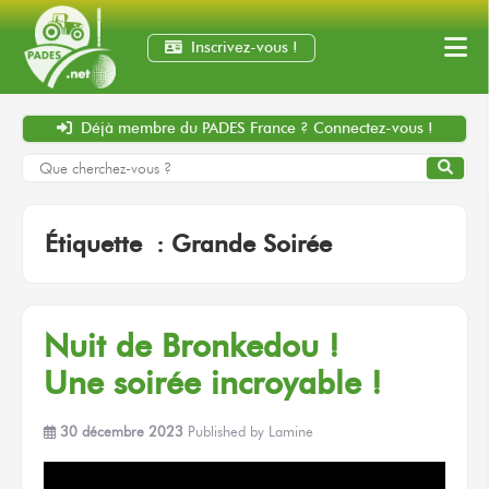
Inscrivez-vous !
Déjà membre
du PADES France ?
Connectez-vous !
Étiquette :
Grande Soirée
Nuit
de Bronkedou !
Une soirée
incroyable !
30 décembre 2023
Published by
Lamine