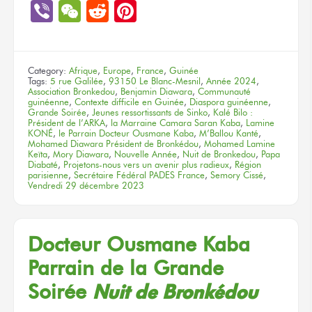
Link
Viber
WeChat
Reddit
Pinterest
Category:
Afrique
,
Europe
,
France
,
Guinée
Tags:
5 rue Galilée
,
93150 Le Blanc-Mesnil
,
Année 2024
,
Association Bronkedou
,
Benjamin Diawara
,
Communauté
guinéenne
,
Contexte difficile en Guinée
,
Diaspora guinéenne
,
Grande Soirée
,
Jeunes ressortissants de Sinko
,
Kalé Bilo :
Président de l’ARKA
,
la Marraine Camara Saran Kaba
,
Lamine
KONÉ
,
le Parrain Docteur Ousmane Kaba
,
M’Ballou Kanté
,
Mohamed Diawara Président de Bronkédou
,
Mohamed Lamine
Keïta
,
Mory Diawara
,
Nouvelle Année
,
Nuit de Bronkedou
,
Papa
Diabaté
,
Projetons-nous vers un avenir plus radieux
,
Région
parisienne
,
Secrétaire Fédéral PADES France
,
Semory Cissé
,
Vendredi 29 décembre 2023
Docteur Ousmane Kaba
Parrain
de la Grande
Soirée
Nuit
de Bronkédou