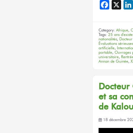
Face
X
Category:
Afrique
,
C
Tags:
25 ans d'exist
nationalités
,
Docteu
Évaluations sérieuse
artificielle
,
Internatio
portable
,
Ouvrages p
universitaire
,
Rentrée
Annan de Guinée
,
X
Docteur
et sa co
de Kalo
18 décembre 20