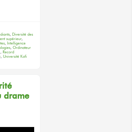
terest
diants
,
Diversité des
nt supérieur
,
otes
,
Intelligence
ologies
,
Ordinateur
e
,
Record
)
,
Université Kofi
ité
u drame