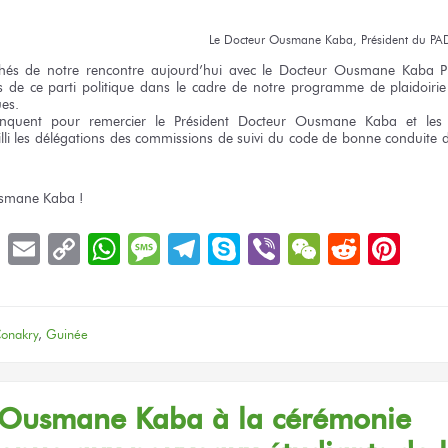
Le Docteur
Ousmane Kaba,
Président
du PA
hés
de notre rencontre
aujourd’hui
avec le Docteur
Ousmane Kaba Pr
s
de ce parti
politique
dans le cadre
de notre programme
de plaidoirie
ues.
nquent
pour remercier
le Président
Docteur Ousmane Kaba
et les
lli
les délégations
des commissions
de suivi
du code
de bonne
conduite
d
smane Kaba !
book
LinkedIn
Email
Copy
WhatsApp
Message
Telegram
Skype
Viber
WeChat
Reddit
Pin
Link
onakry
,
Guinée
Ousmane Kaba
à la cérémonie