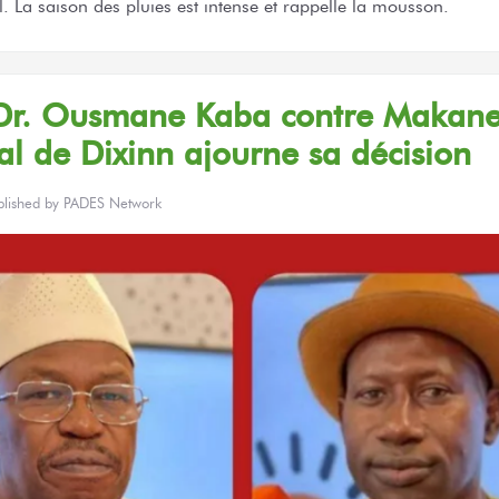
. La saison des pluies est intense et rappelle la mousson.
Dr. Ousmane Kaba
contre Makane
al
de Dixinn
ajourne
sa décision
blished by
PADES Network