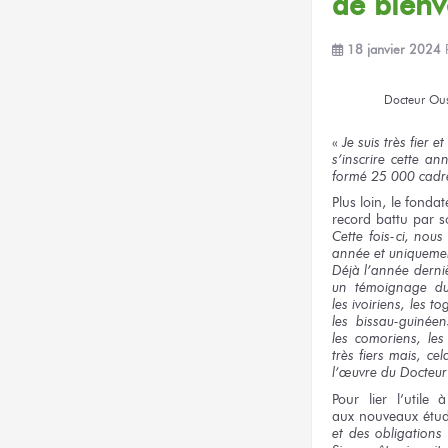
de bien
18 janvier 2024
Docteur
Ou
«
Je suis très fier e
s’inscrire
cette an
formé
25 000 cadr
Plus loin,
le fondat
record battu par s
Cette fois-ci, nou
année et uniquem
Déjà l’année dern
un témoignage
du
les ivoiriens,
les to
les bissau-guinéen
les comoriens,
les
très fiers
mais,
cel
l’œuvre
du Docteur
Pour lier
l’utile
à
aux nouveaux
étud
et des obligations