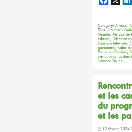
Face
X
Category:
Afrique
,
C
Tags:
Actualités Gui
Guinée
,
Afrique de 
tribunal
,
Diffamation
Émission télévisée
,
É
guinéenne
,
Kaba Tr
Politique africaine
,
P
symbolique
,
Système
instance Dixinn
Rencont
et les ca
du pro
et les pa
12 février 2024