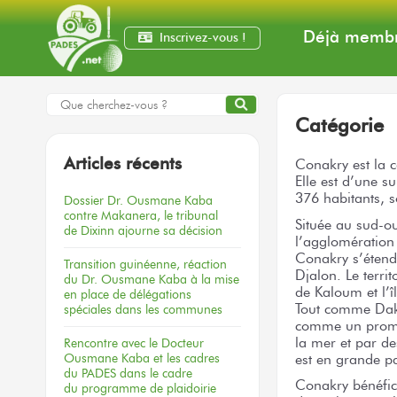
Déjà membr
Inscrivez-vous !
Catégorie
Articles récents
Conakry est la ca
Elle est d’une s
376 habitants, 
Dossier
Dr. Ousmane Kaba
contre Makanera,
le tribunal
Située au sud-ou
de Dixinn
ajourne
sa décision
l’agglomération
Conakry s’étend 
Transition guinéenne, réaction
Djalon. Le territ
du Dr. Ousmane Kaba à la mise
de Kaloum et l’
en place de délégations
Tout comme Daka
spéciales dans les communes
comme un promon
la mer et par de
Rencontre
avec le Docteur
Ousmane Kaba
et les cadres
est en grande par
du PADES
dans le cadre
Conakry bénéfici
du programme
de plaidoirie