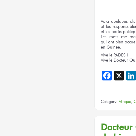
Voici
quelques clic
et les responsable
et les partis
politiq
Les mots
me ma
qui ont bien
accuei
en Guinée.
Vive
le PADES !
Vive
le Docteur
Ou
Face
X
Category:
Afrique
,
C
Docteur