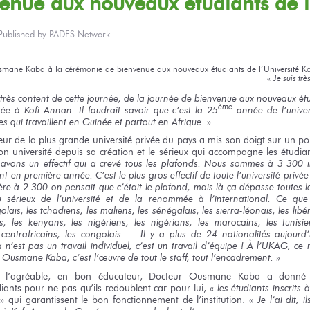
venue
aux nouveaux
étudiants
de 
Published by
PADES Network
smane Kaba
à la cérémonie
de bienvenue
aux nouveaux
étudiants
de l’Université
Ko
«
Je suis
très
t très content
de cette journée,
de la journée
de bienvenue
aux nouveaux
ét
ème
née
à Kofi Annan.
Il faudrait
savoir que c’est
la 25
année
de l’univer
es
qui travaillent
en Guinée
et partout
en Afrique.
»
eur
de la plus
grande université privée
du pays
a mis
son doigt
sur un po
on université depuis sa création et le sérieux qui accompagne les étudia
s avons un effectif qui a crevé tous les plafonds. Nous sommes
à 3 300
i
ent
en première
année.
C’est le plus
gros effectif
de toute
l’université privé
ière
à 2 300
on pensait
que c’était
le plafond,
mais là
ça dépasse
toutes
l
 sérieux
de l’université
et de la renommée
à l’international.
Ce que v
golais,
les tchadiens,
les maliens,
les sénégalais,
les sierra-léonais,
les libé
s,
les kenyans,
les nigériens,
les nigérians,
les marocains,
les tunisie
 centrafricains,
les congolais …
Il y a
plus
de 24
nationalités aujourd
a n’est pas
un travail
individuel,
c’est un travail
d’équipe !
À l’UKAG,
ce 
Ousmane Kaba,
c’est l’œuvre
de tout
le staff,
tout l’encadrement.
»
 l’agréable,
en bon
éducateur, Docteur Ousmane Kaba
a donné
iants pour ne pas qu’ils redoublent
car pour lui,
«
les étudiants
inscrits
à
»
qui garantissent
le bon
fonctionnement
de l’institution.
«
Je l’ai
dit,
i