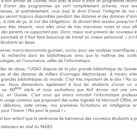
s
à Kofi
Annan
de Guinée,
vous avez
le droit
d’avoir
un programme
recon
t
d’avoir
des programmes
qui sont
complètement achevés,
vous av
rieuses,
et quatrièmement,
vous avez
le droit
d’avoir l’intégrité
de vos 
qui seront
toujours disponibles pendant
des dizaines
et des dizaines
d’ann
s,
à côté
de ça,
ils ont
des obligations.
Ils doivent
être assidus
puisqu’on f
vous êtes
absents,
vous allez
avoir
de très mauvaises
notes
et vous all
t
des parents
ne supportent
pas. Donc,
mieux vaut
prévenir
les nouveaux
é
 ponctuels
et il faut
faire beaucoup
de travail
au niveau
personnel.
»
a-t-i
’étudiants
en liesse.
remier
macro-économiste guinéen, connu
pour ses analyses
scientifiques
 la recherche
dans les bibliothèques
ainsi que
la maîtrise
des outils
ologies,
en l’occurrence,
celles de l’informatique.
lles
de classe,
l’UKAG dispose
de la plus
grande bibliothèque
de Guinée
ques
et des dizaines
de milliers
d’ouvrages électroniques. À travers int
 grandes bibliothèques du monde. C’est très important de le dire ! Par con
quis. Nous demandons également à tous les étudiants d’avoir un or
ème
au XXI
siècle
et nous souhaitons
que Kofi Annan soit
une univ
ci,
en Guinée.
C’est nous
qui avons
introduit l’informatique professi
un usage
commun
que proposent
des suites
logiciels
tel Microsoft
Office, et
s débutons,
cette année,
nos premières
formations
en intelligence
art
pour l’avenir !
Pas pour
le passé !
»
at
bon enfant
que la cérémonie
de bienvenue
des nouveaux
étudiants
a p
 rédacteur
en chef
du PADES