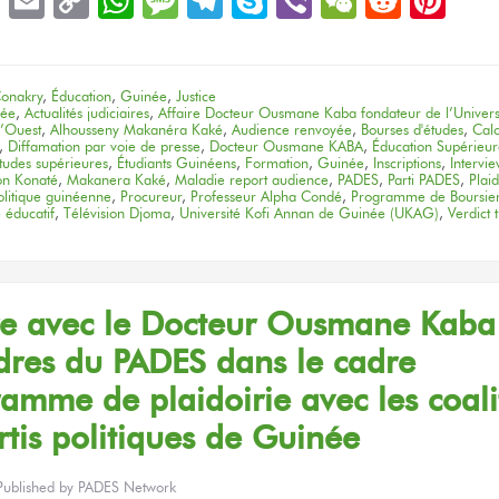
book
LinkedIn
Email
Copy
WhatsApp
Message
Telegram
Skype
Viber
WeChat
Reddit
Pin
Link
onakry
,
Éducation
,
Guinée
,
Justice
née
,
Actualités judiciaires
,
Affaire Docteur Ousmane Kaba fondateur de l’Univers
l’Ouest
,
Alhousseny Makanéra Kaké
,
Audience renvoyée
,
Bourses d'études
,
Cal
,
Diffamation par voie de presse
,
Docteur Ousmane KABA
,
Éducation Supérieu
tudes supérieures
,
Étudiants Guinéens
,
Formation
,
Guinée
,
Inscriptions
,
Intervi
on Konaté
,
Makanera Kaké
,
Maladie report audience
,
PADES
,
Parti PADES
,
Plaid
olitique guinéenne
,
Procureur
,
Professeur Alpha Condé
,
Programme de Boursie
 éducatif
,
Télévision Djoma
,
Université Kofi Annan de Guinée (UKAG)
,
Verdict 
re
avec le Docteur
Ousmane Kaba
dres
du PADES
dans le cadre
gramme
de plaidoirie
avec les coali
rtis
politiques
de Guinée
Published by
PADES Network