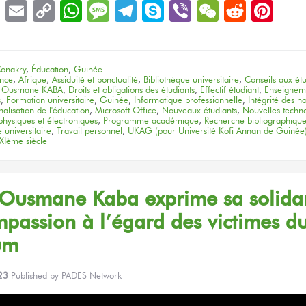
book
LinkedIn
Email
Copy
WhatsApp
Message
Telegram
Skype
Viber
WeChat
Reddit
Pin
Link
onakry
,
Éducation
,
Guinée
ence
,
Afrique
,
Assiduité et ponctualité
,
Bibliothèque universitaire
,
Conseils aux étu
r Ousmane KABA
,
Droits et obligations des étudiants
,
Effectif étudiant
,
Enseigneme
s
,
Formation universitaire
,
Guinée
,
Informatique professionnelle
,
Intégrité des n
nalisation de l'éducation
,
Microsoft Office
,
Nouveaux étudiants
,
Nouvelles techn
hysiques et électroniques
,
Programme académique
,
Recherche bibliographiqu
 universitaire
,
Travail personnel
,
UKAG (pour Université Kofi Annan de Guinée
XIème siècle
 Ousmane Kaba exprime
sa solidar
mpassion
à l’égard
des victimes
d
um
23
Published by
PADES Network