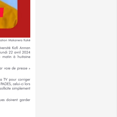
ation
Makanera Kaké
versité
Kofi Annan
lundi
22 avril
2024
e matin
à huitaine
ar voie
de presse
»
ma TV
pour corriger
PADES, celui-ci lors
ollicite
simplement
es doivent garder