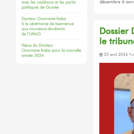
décembre à avril
avec les coalitions
et les partis
politiques
de Guinée
Docteur
Ousmane Kaba
à la cérémonie
de bienvenue
Dossier
aux nouveaux
étudiants
de l’UKAG
le tribun
Vœux
du Docteur
Ousmane Kaba
pour la nouvelle
22 avril 2024
Pu
année 2024