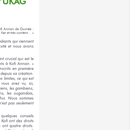
l’UKAG
fi Annan
de Guinée :
 fier
et très content…
»
udiants
qui viennent
sité
et nous avons
int
crucial qui est le
nts à Kofi Annan. «
nscrits
en première
e
depuis sa création.
es limites,
ce qui est
ous avez vu, ici,
riens,
les gambiens,
ns,
les ougandais,
’hui.
Nous sommes
n’est pas
seulement
quelques conseils
 Kofi
ont
des droits
ls ont
quatre droits.