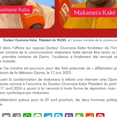
Docteur
Ousmane Kaba
,
Président
du PADES
,
et l’ancien
ministre
de la communic
t
dans l’affaire
qui oppose Docteur
Ousmane Kaba
fondateur
de l’Uni
ien
ministre
de la communication
Makanera Kaké devrait être rendu
ce 
 première
instance
de Dixinn,
l’audience
a finalement
été renvoyé
c
e maladie.
e l’ex ministre
est poursuivi
pour des faits
présumés
de «
diffamation
p
ission
de la télévision
Djoma,
le 17 juin
2023.
uiert
la condamnation
de Makanera
à refaire
une interview
avec Djo
toires commis
à l’encontre
du Docteur
Ousmane Kaba Président
du parti
 17
avril 2024
a quant
à lui
renoncé
à toute forme
de réparation
mais s
ranc
symbolique
par Makanera.
élibération
prévue
pour le 29 avril
prochain,
les deux
hommes politiqu
e.