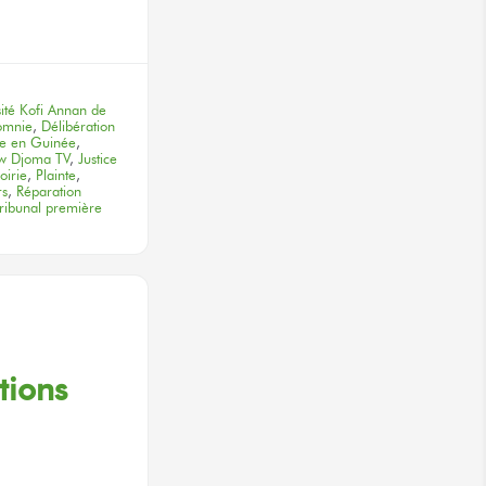
terest
ité Kofi Annan de
omnie
,
Délibération
re en Guinée
,
ew Djoma TV
,
Justice
oirie
,
Plainte
,
rs
,
Réparation
tribunal première
tions