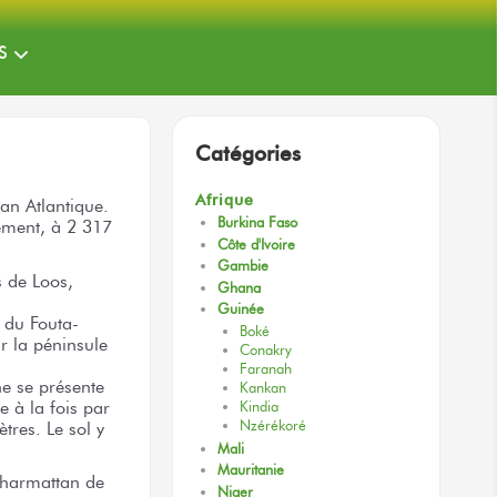
S
Catégories
Afrique
éan Atlantique.
Burkina Faso
vement, à 2 317
Côte d'Ivoire
Gambie
s de Loos,
Ghana
Guinée
t du Fouta-
Boké
ar la péninsule
Conakry
Faranah
e se présente
Kankan
 à la fois par
Kindia
Nzérékoré
tres. Le sol y
Mali
Mauritanie
l’harmattan de
Niger