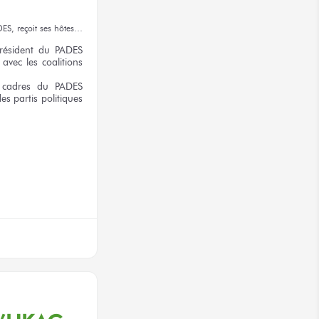
DES,
reçoit
ses hôtes…
ésident
du PADES
avec les coalitions
 cadres
du PADES
es partis
politiques
terest