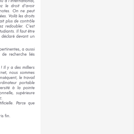
nu
à l’international,
ez
le droit
d’avoir
notes.
On ne peut
ées. Voilà
les droits
ait
plus de contrôle
ez
redoubler. C’est
tudiants.
Il faut
être
l déclaré devant un
 pertinentes,
a aussi
de recherche
liés
 !
Il y a
des milliers
ernet, nous sommes
séquent, le travail
dinateur portable
ersité
à la pointe
onnelle, supérieure
c.
ificielle.
Parce que
ris
fin.