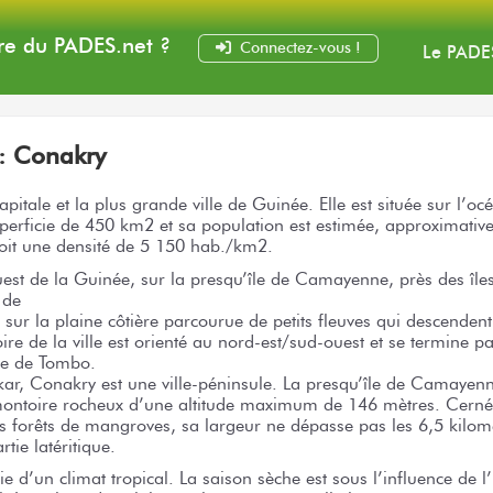
e du PADES
.net
?
Connectez-vous !
Le PADE
 :
Conakry
pitale et la plus grande ville de Guinée. Elle est située sur l’oc
uperficie de 450 km2 et sa population est estimée, approximati
soit une densité de 5 150 hab./km2.
est de la Guinée, sur la presqu’île de Camayenne, près des île
 de
sur la plaine côtière parcourue de petits fleuves qui descenden
oire de la ville est orienté au nord-est/sud-ouest et se termine p
île de Tombo.
r, Conakry est une ville-péninsule. La presqu’île de Camayenn
toire rocheux d’une altitude maximum de 146 mètres. Cernée
s forêts de mangroves, sa largeur ne dépasse pas les 6,5 kilomè
tie latéritique.
e d’un climat tropical. La saison sèche est sous l’influence de 