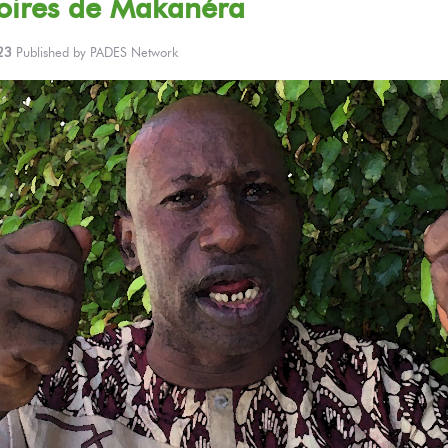
oires
de Makanéra
23
Published by
PADES Network