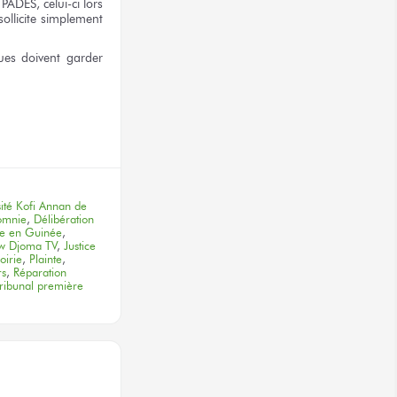
PADES, celui-ci lors
ollicite
simplement
es doivent garder
terest
ité Kofi Annan de
omnie
,
Délibération
re en Guinée
,
ew Djoma TV
,
Justice
oirie
,
Plainte
,
rs
,
Réparation
tribunal première