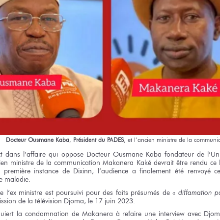
Docteur
Ousmane Kaba
,
Président
du PADES
,
et l’ancien
ministre
de la communic
t
dans l’affaire
qui oppose Docteur
Ousmane Kaba
fondateur
de l’Uni
ien
ministre
de la communication
Makanera Kaké devrait être rendu
ce 
 première
instance
de Dixinn,
l’audience
a finalement
été renvoyé
c
e maladie.
e l’ex ministre
est poursuivi
pour des faits
présumés
de «
diffamation
p
ission
de la télévision
Djoma,
le 17 juin
2023.
uiert
la condamnation
de Makanera
à refaire
une interview
avec Djo