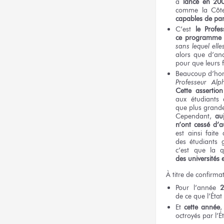
a
lancé
en 20
comme
la Côte
capables
de pa
C’est
le Profes
ce programme
sans lequel
elle
alors que d’an
pour que
leurs f
Beaucoup
d’ho
Professeur
Alp
Cette assertion
aux étudiants
que plus grand
Cependant,
au
n’ont cessé
d’a
est ainsi faite
des étudiants
g
c’est que
la q
des universités
À titre
de confirmat
Pour l’année
2
de ce que l’État
Et
cette année
,
octroyés
par l’É