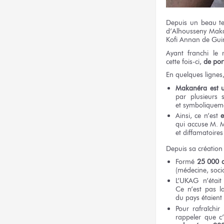
Depuis
un beau
t
d’Alhousseny Ma
Kofi Annan
de Gui
Ayant franchi
le 
cette fois-ci,
de por
En quelques
lignes,
Makanéra
est u
par plusieurs
s
et symboliquem
Ainsi,
ce n’est
qui accuse
M. 
et diffamatoires
Depuis
sa création
Formé
25 000 
(médecine, socio
L’UKAG
n’étai
Ce n’est pas
l
du pays
étaient
Pour rafraîchir
rappeler
que c’