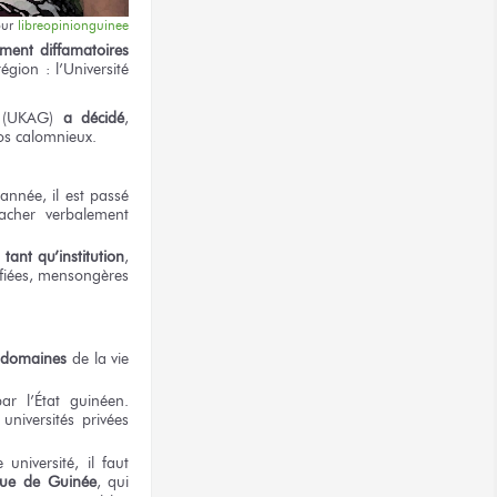
our
libreopinionguinee
ment diffamatoires
région :
l’Université
(UKAG)
a décidé
,
os
calomnieux.
 année,
il est
passé
acher verbalement
 tant
qu’institution
,
ifiées, mensongères
s domaines
de la vie
ar l’État
guinéen.
universités privées
e
université,
il faut
que
de Guinée
, qui