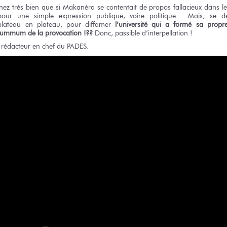
enez
très bien
que si Makanéra
se contentait
de propos
fallacieux
dans l
pour une simple
expression publique,
voire politique…
Mais,
se d
lateau
en plateau,
pour diffamer
l’université
qui a formé
sa propr
 summum
de la provocation !??
Donc, passible
d’interpellation !
, rédacteur
en chef
du PADES.