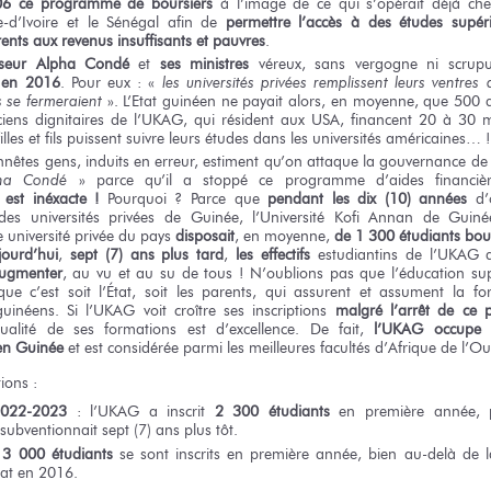
06
ce programme
de boursiers
à l’image
de ce qui
s’opérait déjà
che
-d’Ivoire
et le Sénégal
afin
de
permettre
l’accès
à des études
supér
rents
aux revenus
insuffisants
et pauvres
.
seur
Alpha Condé
et
ses ministres
véreux,
sans vergogne
ni scrupu
en 2016
.
Pour eux :
«
les universités
privées remplissent
leurs ventres
s se fermeraient
»
. L’Etat guinéen
ne payait
alors,
en moyenne,
que 500 d
ciens
dignitaires
de l’UKAG,
qui résident
aux USA,
financent
20 à 30 m
illes
et fils
puissent suivre
leurs études
dans les universités
américaines… !
nnêtes gens,
induits
en erreur,
estiment
qu’on attaque
la gouvernance
de
ha Condé
»
parce
qu’il a stoppé
ce programme
d’aides financi
est inéxacte !
Pourquoi ?
Parce que
pendant
les dix (10)
années
d’
des universités
privées
de Guinée,
l’Université
Kofi Annan
de Guiné
e
université privée
du pays
disposait
,
en moyenne,
de 1 300
étudiants bou
jourd’hui
,
sept (7) ans
plus tard
,
les effectifs
estudiantins
de l’UKAG
d
ugmenter
,
au vu
et au su
de tous !
N’oublions pas
que l’éducation
sup
que c’est
soit l’État,
soit les parents,
qui assurent
et assument
la fo
uinéens.
Si l’UKAG
voit croître
ses inscriptions
malgré l’arrêt
de ce 
ualité
de ses formations
est d’excellence.
De fait,
l’UKAG occupe
en Guinée
et est considérée
parmi
les meilleures
facultés d’Afrique
de l’Ou
ions :
022-2023
:
l’UKAG a
inscrit
2 300
étudiants
en première
année, 
subventionnait
sept (7) ans
plus tôt.
3 000
étudiants
se sont
inscrits
en première
année, bien au-delà
de l
tat
en 2016.