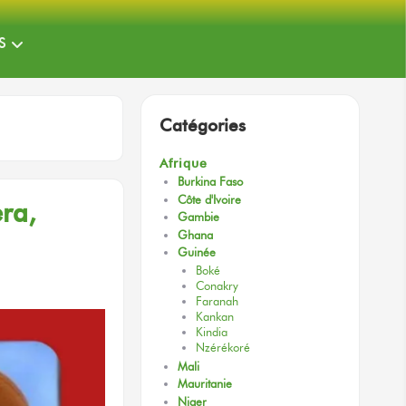
S
Catégories
Afrique
Burkina Faso
Côte d'Ivoire
ra,
Gambie
Ghana
Guinée
Boké
Conakry
Faranah
Kankan
Kindia
Nzérékoré
Mali
Mauritanie
Niger