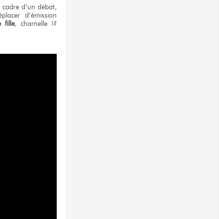
e cadre
d’un débat,
éplacer
d’émission
e
fille
,
charnelle !?