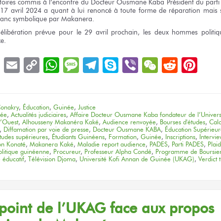
toires commis
à l’encontre
du Docteur
Ousmane Kaba Président
du parti
 17
avril 2024
a quant
à lui
renoncé
à toute forme
de réparation
mais s
ranc
symbolique
par Makanera.
élibération
prévue
pour le 29 avril
prochain,
les deux
hommes politiqu
e.
book
LinkedIn
Email
Copy
WhatsApp
Message
Telegram
Skype
Viber
WeChat
Reddit
Pin
Link
onakry
,
Éducation
,
Guinée
,
Justice
née
,
Actualités judiciaires
,
Affaire Docteur Ousmane Kaba fondateur de l’Univers
l’Ouest
,
Alhousseny Makanéra Kaké
,
Audience renvoyée
,
Bourses d'études
,
Cal
,
Diffamation par voie de presse
,
Docteur Ousmane KABA
,
Éducation Supérieu
tudes supérieures
,
Étudiants Guinéens
,
Formation
,
Guinée
,
Inscriptions
,
Intervi
on Konaté
,
Makanera Kaké
,
Maladie report audience
,
PADES
,
Parti PADES
,
Plaid
olitique guinéenne
,
Procureur
,
Professeur Alpha Condé
,
Programme de Boursie
 éducatif
,
Télévision Djoma
,
Université Kofi Annan de Guinée (UKAG)
,
Verdict 
point
de l’UKAG
face
aux propos