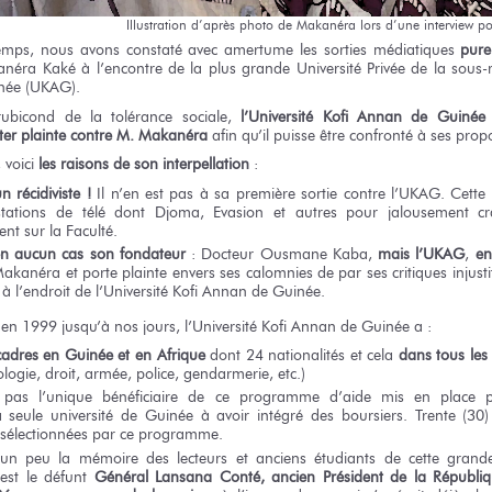
Illustration
d’après photo
de Makanéra
lors
d’une interview
p
emps,
nous avons
constaté
avec amertume
les sorties
médiatiques
pure
kanéra Kaké
à l’encontre
de la plus
grande Université Privée
de la sous-
née
(UKAG).
rubicond
de la tolérance
sociale,
l’Université
Kofi Annan
de Guinée
ter
plainte contre M. Makanéra
afin
qu’il puisse
être confronté
à ses prop
 voici
les raisons
de son interpellation
:
n récidiviste
!
Il n’en est pas
à sa première
sortie contre l’UKAG.
Cette
tations
de télé
dont Djoma,
Evasion
et autres
pour jalousement
cr
ent
sur la Faculté.
en aucun
cas
son fondateur
:
Docteur
Ousmane Kaba,
mais l’UKAG
,
en
Makanéra
et porte
plainte envers
ses calomnies
de par
ses critiques
injust
à l’endroit
de l’Université
Kofi Annan
de Guinée.
en 1999
jusqu’à
nos jours,
l’Université
Kofi Annan
de Guinée
a :
cadres
en Guinée
et en Afrique
dont 24 nationalités
et cela
dans tous
le
logie, droit, armée, police, gendarmerie, etc.)
t pas
l’unique bénéficiaire
de ce programme
d’aide mis
en place
p
a seule
université
de Guinée
à avoir
intégré
des boursiers.
Trente (30)
 sélectionnées
par ce programme.
un peu
la mémoire
des lecteurs
et anciens
étudiants
de cette grand
est
le défunt
Général
Lansana Conté, ancien Président
de la Républi