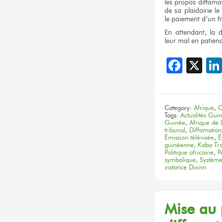
les propos
diffama
de sa plaidoirie
le
le paiement
d’un f
En attendant,
la d
leur mal
en patienc
Face
X
Category:
Afrique
,
C
Tags:
Actualités Gui
Guinée
,
Afrique de 
tribunal
,
Diffamation
Émission télévisée
,
É
guinéenne
,
Kaba Tr
Politique africaine
,
P
symbolique
,
Système
instance Dixinn
Mise
au 