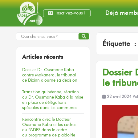
Déjà membr
Inscrivez-vous !
Étiquette 
Articles récents
Dossier
Dr. Ousmane Kaba
Dossier
contre Makanera,
le tribunal
de Dixinn
ajourne
sa décision
le tribun
Transition guinéenne, réaction
du Dr. Ousmane Kaba à la mise
22 avril 2024
Pu
en place de délégations
spéciales dans les communes
Rencontre
avec le Docteur
Ousmane Kaba
et les cadres
du PADES
dans le cadre
du programme
de plaidoirie