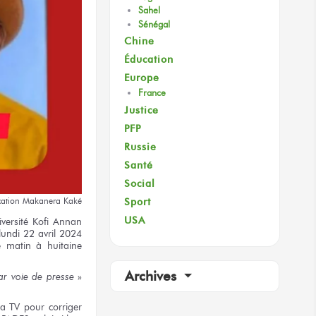
Sahel
Sénégal
Chine
Éducation
Europe
France
Justice
PFP
Russie
Santé
Social
Sport
ation
Makanera Kaké
USA
versité
Kofi Annan
lundi
22 avril
2024
e matin
à huitaine
Archives
ar voie
de presse
»
ma TV
pour corriger