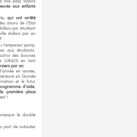
z nos pays
voisins
ieures
aux enfants
le,
qui ont
arrêté
des avoirs
de l’Etat
ollars
par étudiant
ille
dollars
par an
?
 «
l’empereur
jaune,
ères
aux étudiants.
octroi
des bourses
e
(UKAG)
en tant
rsiers
par an
.
’année
en année,
érieure
en Guinée
rmation
et le futur
programme
d’aide
,
la première
place
est !
presque
le double
a part
de subsides