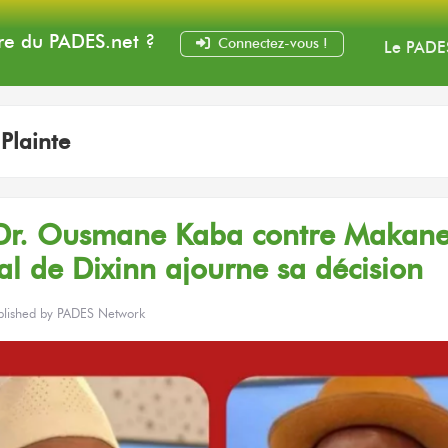
e du PADES
.net
?
Connectez-vous !
Le PADE
:
Plainte
Dr. Ousmane Kaba
contre Makane
al
de Dixinn
ajourne
sa décision
blished by
PADES Network