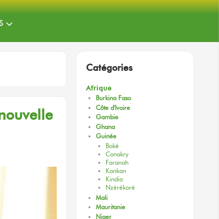
S
Catégories
Afrique
Burkina Faso
Côte d'Ivoire
nouvelle
Gambie
Ghana
Guinée
Boké
Conakry
Faranah
Kankan
Kindia
Nzérékoré
Mali
Mauritanie
Niger