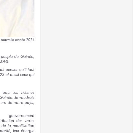
 nouvelle
année 2024
 peuple
de Guinée,
ADES.
ait
penser
qu’il faut
23
et aussi
ceux qui
n
pour les victimes
 Guinée.
Je voudrais
ours
de notre pays,
gouvernement
tribution
des vivres
de la mobilisation
darité,
leur énergie