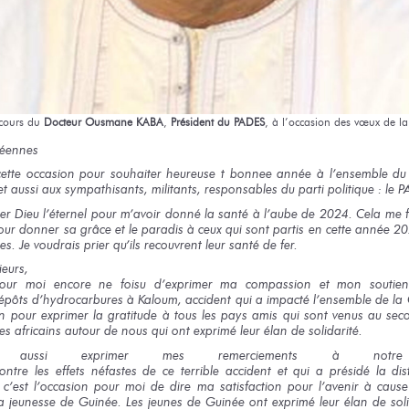
cours
du
Docteur
Ousmane KABA
,
Président
du PADES
,
à l’occasion
des vœux
de la
néennes
cette occasion
pour souhaiter
heureuse
t bonne
e année
à l’ensemble
du
et aussi
aux sympathisants,
militants, responsables
du parti
politique :
le P
er Dieu l’éternel
pour m’avoir
donné
la santé
à l’aube
de 2024.
Cela
me f
our donner
sa grâce
et le paradis
à ceux
qui sont
partis
en cette année
20
es.
Je voudrais
prier
qu’ils recouvrent
leur santé
de fer.
ieurs,
our moi
encore
ne fois
u d’exprimer
ma compassion
et mon soutie
épôts
d’hydrocarbures
à Kaloum,
accident
qui a impacté
l’ensemble
de la
on
pour exprimer
la gratitude
à tous
les pays
amis
qui sont
venus
au sec
es africains autour
de nous
qui ont
exprimé
leur élan
de solidarité.
ussi exprimer
mes remerciements
à notre 
ontre
les effets
néfastes
de ce terrible
accident
et qui
a présidé
la dis
s
c’est l’occasion
pour moi
de dire
ma satisfaction
pour l’avenir
à cause
a jeunesse
de Guinée.
Les jeunes
de Guinée
ont exprimé
leur élan
de soli