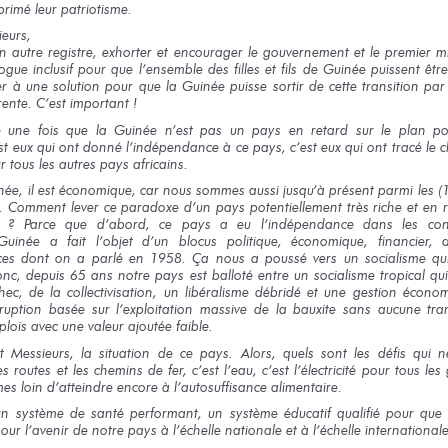
primé
leur patriotisme.
ieurs,
n autre
registre, exhorter
et encourager
le gouvernement
et le premier
mi
logue
inclusif
pour que
l’ensemble
des filles
et fils
de Guinée
puissent êtr
er
à une solution
pour que
la Guinée
puisse sortir
de cette transition
par
rente.
C’est important !
e
une fois
que la Guinée
n’est pas
un pays
en retard
sur le plan
pol
st eux
qui ont
donné l’indépendance
à ce pays,
c’est eux
qui ont
tracé
le 
r tous
les autres
pays africains.
née,
il est
économique,
car nous sommes
aussi jusqu’à présent parmi
les (
.
Comment lever
ce paradoxe
d’un pays
potentiellement
très riche
et en r
i ?
Parce que
d’abord,
ce pays
a eu
l’indépendance
dans les con
Guinée
a fait
l’objet
d’un blocus
politique, économique, financier, d
ces
dont on a
parlé
en 1958.
Ça nous
a poussé
vers un socialisme
qu
nc,
depuis 65 ans
notre pays
est balloté
entre un socialisme
tropical
qu
hec,
de la collectivisation,
un libéralisme
débridé
et une gestion
économi
ruption basée
sur l’exploitation
massive
de la bauxite
sans aucune
tran
plois
avec une valeur
ajoutée faible.
t Messieurs,
la situation
de ce pays.
Alors,
quels sont
les défis
qui n
es routes
et les chemins
de fer,
c’est l’eau,
c’est l’électricité
pour tous
les
mes
loin d’atteindre encore
à l’autosuffisance
alimentaire.
un système
de santé
performant,
un système
éducatif qualifié
pour que
our l’avenir
de notre
pays
à l’échelle
nationale
et à l’échelle
internationale