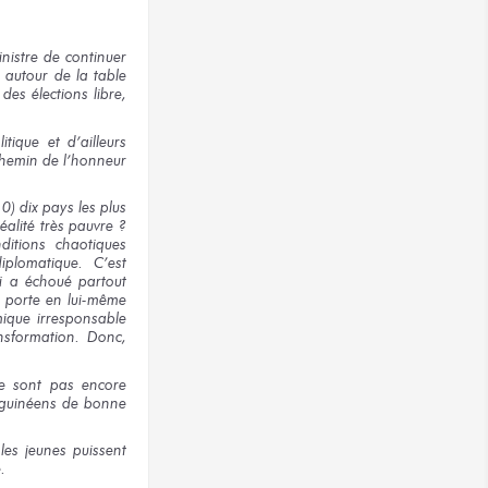
nistre
de continuer
e autour
de la table
 des élections
libre,
itique
et d’ailleurs
chemin
de l’honneur
10) dix
pays
les plus
éalité
très pauvre ?
ditions
chaotiques
iplomatique. C’est
i a échoué
partout
i porte
en lui-même
que irresponsable
sformation. Donc,
e sont
pas encore
 guinéens
de bonne
les jeunes
puissent
.