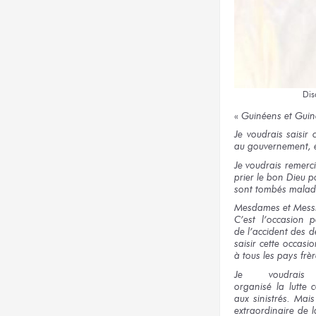
Dis
«
Guinéens
et Gui
Je voudrais
saisir
au gouvernement,
Je voudrais
remerci
prier
le bon
Dieu
p
sont tombés
malad
Mesdames
et Mess
C’est l’occasion
p
de l’accident
des d
saisir
cette occasi
à tous
les pays
frèr
Je voudrais
a
organisé
la lutte
c
aux sinistrés.
Mai
extraordinaire
de l