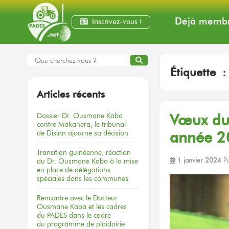
Déjà membr
Inscrivez-vous !
Étiquette 
Articles récents
Dossier
Dr. Ousmane Kaba
Vœux
du
contre Makanera,
le tribunal
de Dixinn
ajourne
sa décision
année 2
Transition guinéenne, réaction
du Dr. Ousmane Kaba à la mise
1 janvier 2024
P
en place de délégations
spéciales dans les communes
Rencontre
avec le Docteur
Ousmane Kaba
et les cadres
du PADES
dans le cadre
du programme
de plaidoirie