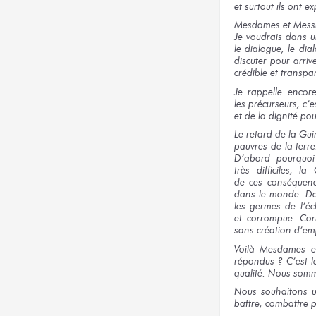
et surtout
ils ont
ex
Mesdames
et Mess
Je voudrais
dans u
le dialogue,
le dia
discuter
pour arriv
crédible
et transpa
Je rappelle
encor
les précurseurs,
c’e
et de la dignité
pou
Le retard
de la Gui
pauvres
de la terre
D’abord
pourquo
très difficiles,
la 
de ces conséquen
dans le monde.
Do
les germes
de l’éc
et corrompue.
Cor
sans création
d’em
Voilà Mesdames
e
répondus ?
C’est
l
qualité.
Nous som
Nous souhaitons
battre, combattre
p