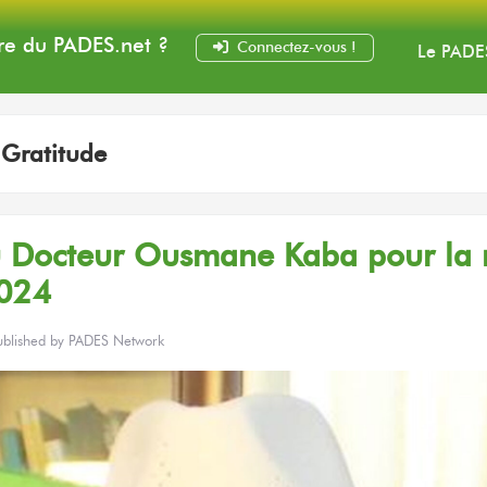
e du PADES
.net
?
Connectez-vous !
Le PADE
:
Gratitude
 Docteur
Ousmane Kaba
pour la 
024
ublished by
PADES Network