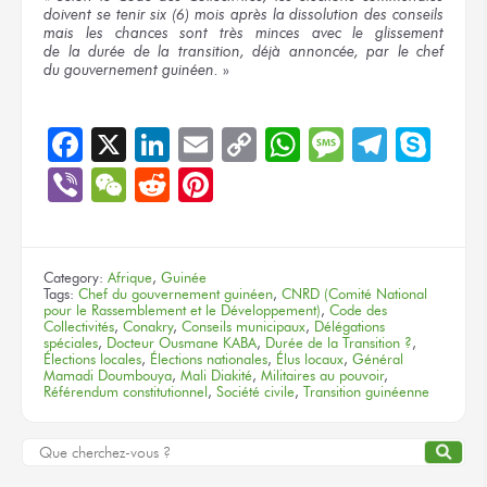
doivent
se tenir
six (6) mois
après
la dissolution
des conseils
mais les chances
sont très minces
avec le glissement
de la durée
de la transition,
déjà annoncée,
par le chef
du gouvernement
guinéen.
»
Facebook
X
LinkedIn
Email
Copy
WhatsApp
Message
Teleg
Sky
Link
Viber
WeChat
Reddit
Pinterest
Category:
Afrique
,
Guinée
Tags:
Chef du gouvernement guinéen
,
CNRD (Comité National
pour le Rassemblement et le Développement)
,
Code des
Collectivités
,
Conakry
,
Conseils municipaux
,
Délégations
spéciales
,
Docteur Ousmane KABA
,
Durée de la Transition ?
,
Élections locales
,
Élections nationales
,
Élus locaux
,
Général
Mamadi Doumbouya
,
Mali Diakité
,
Militaires au pouvoir
,
Référendum constitutionnel
,
Société civile
,
Transition guinéenne