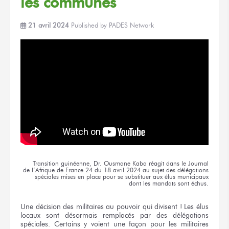
les communes
21 avril 2024
Published by
PADES Network
Transition guinéenne,
Dr. Ousmane
Kaba réagit
dans le Journal
de l’Afrique
de France
24
du 18 avril
2024
au sujet
des délégations
spéciales
mises en place
pour se substituer
aux élus
municipaux
dont les mandats
sont échus.
Une décision
des militaires
au pouvoir
qui divisent !
Les élus
locaux
sont désormais
remplacés
par des délégations
spéciales. Certains
y voient
une façon
pour les militaires