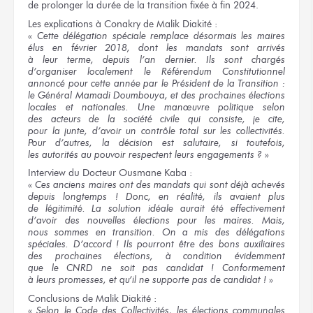
de prolonger
la durée
de la transition
fixée
à fin
2024.
Les explications
à Conakry
de Malik
Diakité :
«
Cette délégation
spéciale remplace désormais
les maires
élus
en février
2018,
dont les mandats
sont arrivés
à leur terme,
depuis
l’an dernier.
Ils sont
chargés
d’organiser localement
le Référendum Constitutionnel
annoncé
pour cette année
par le Président
de la Transition :
le Général
Mamadi Doumbouya,
et des prochaines
élections
locales
et nationales.
Une manœuvre
politique selon
des acteurs
de la société
civile
qui consiste,
je cite,
pour la junte,
d’avoir
un contrôle
total
sur les collectivités.
Pour d’autres,
la décision
est salutaire,
si toutefois,
les autorités
au pouvoir
respectent
leurs engagements ?
»
Interview
du Docteur
Ousmane Kaba :
«
Ces anciens
maires ont
des mandats
qui sont
déjà achevés
depuis longtemps !
Donc,
en réalité,
ils avaient
plus
de légitimité.
La solution
idéale
aurait été
effectivement
d’avoir
des nouvelles
élections
pour les maires.
Mais,
nous sommes
en transition.
On a mis
des délégations
spéciales.
D’accord !
Ils pourront être
des bons auxiliaires
des prochaines élections,
à condition évidemment
que le CNRD
ne soit
pas candidat !
Conformement
à leurs promesses,
et qu’il ne supporte pas
de candidat !
»
Conclusions
de Malik
Diakité :
«
Selon
le Code
des Collectivités,
les élections
communales