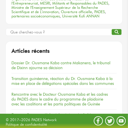
l'Entrepreneuriat
,
MESRI
,
Militants et Responsables du PADES
,
Ministre de l'Enseignement Supérieur de la Recherche
Scientifique et de L'innovation
,
Ouverture officielle
,
PADES
,
partenaires socioéconomiques
,
Université Kofi ANNAN
Articles récents
Dossier
Dr. Ousmane Kaba
contre Makanera,
le tribunal
de Dixinn
ajourne
sa décision
Transition guinéenne, réaction du Dr. Ousmane Kaba à la
mise en place de délégations spéciales dans les communes
Rencontre
avec le Docteur
Ousmane Kaba
et les cadres
du PADES
dans le cadre
du programme
de plaidoirie
avec les coalitions
et les partis
politiques
de Guinée
Docteur
Ousmane Kaba
à la cérémonie
de bienvenue
aux nouveaux
étudiants
de l’UKAG
© 2017–2026 PADES Network
Politique de confidentialité