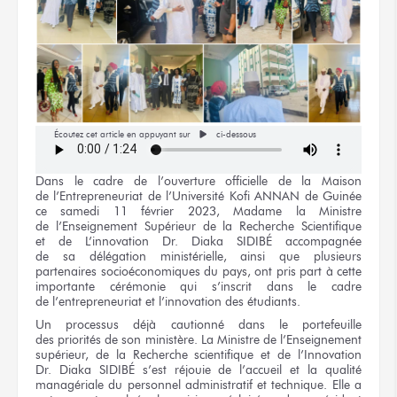
Écoutez cet article en appuyant sur
ci-dessous
Dans
le cadre
de l’ouverture
officielle
de la Maison
de l’Entrepreneuriat
de l’Université
Kofi ANNAN
de Guinée
ce samedi
11 février
2023, Madame
la Ministre
de l’Enseignement
Supérieur
de la Recherche
Scientifique
et de L’innovation
Dr. Diaka SIDIBÉ
accompagnée
de sa délégation
ministérielle, ainsi que plusieurs
partenaires socioéconomiques
du pays,
ont pris part à cette
importante cérémonie qui s’inscrit dans
le cadre
de l’entrepreneuriat
et l’innovation
des étudiants.
Un processus déjà cautionné
dans le portefeuille
des priorités
de son ministère.
La Ministre
de l’Enseignement
supérieur,
de la Recherche
scientifique
et de l’Innovation
Dr. Diaka SIDIBÉ
s’est réjouie
de l’accueil
et la qualité
managériale
du personnel
administratif
et technique.
Elle a