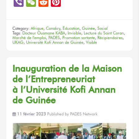
Link
Viber
WeChat
Reddit
Pinterest
Category:
Afrique
,
Conakry
,
Éducation
,
Guinée
,
Social
Tags:
Docteur Ousmane KABA
,
Invisible
,
Lecture du Saint Coran
,
Marché de l'emploi
,
PADES
,
Promotion sortante
,
Récipiendaires
,
UKAG
,
Université Kofi Annan de Guinée
,
Visible
Inauguration
de la Maison
de l’Entrepreneuriat
à l’Université
Kofi Annan
de Guinée
11 février 2023
Published by
PADES Network