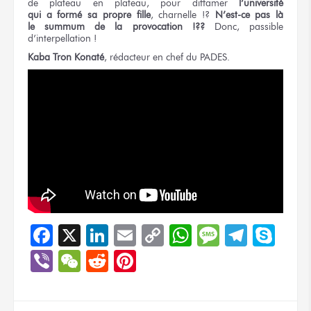
de plateau
en plateau,
pour diffamer
l’université
qui a formé
sa propre
fille
,
charnelle !?
N’est-ce pas là
le summum
de la provocation !??
Donc, passible
d’interpellation !
Kaba Tron Konaté
, rédacteur
en chef
du PADES.
Facebook
X
LinkedIn
Email
Copy
WhatsApp
Message
Teleg
Sky
Link
Viber
WeChat
Reddit
Pinterest