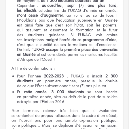
en moyenne,
de 1 300
étudiants boursiers
par an
.
Cependant,
aujourd’hui
,
sept (7) ans
plus tard
,
les effectifs
estudiantins
de l’UKAG
d’année
en année,
n’ont cessé
d’augmenter
,
au vu
et au su
de tous !
N’oublions pas
que l’éducation
supérieure
en Guinée
est ainsi faite
que c’est
soit l’État,
soit les parents,
qui assurent
et assument
la formation
et le futur
des étudiants
guinéens.
Si l’UKAG
voit croître
ses inscriptions
malgré l’arrêt
de ce programme
d’aide
,
c’est que
la qualité
de ses formations
est d’excellence.
De fait,
l’UKAG occupe
la première
place
des universités
en Guinée
et est considérée
parmi
les meilleures
facultés
d’Afrique
de l’Ouest !
À titre
de confirmations :
Pour l’année
2022-2023
:
l’UKAG a
inscrit
2 300
étudiants
en première
année, presque
le double
de ce que l’État
subventionnait
sept (7) ans
plus tôt.
Et
cette année
,
3 000
étudiants
se sont
inscrits
en première
année, bien au-delà
de la part
de subsides
octroyés
par l’État
en 2016.
Pour terminer,
retenez
très bien
que si Makanéra
se contentait
de propos
fallacieux
dans le cadre
d’un débat,
on l’aurait
pris
pour une simple
expression publique,
voire politique…
Mais,
se déplacer
d’émission
en émission,