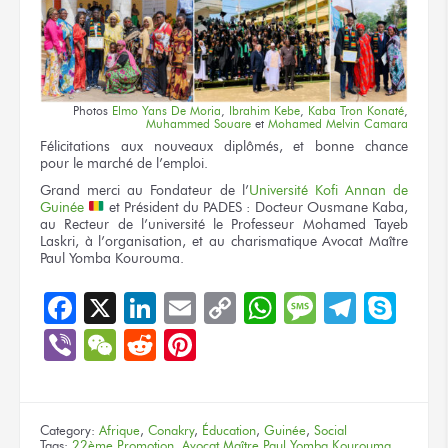
Photos
Elmo Yans
De Moria
,
Ibrahim Kebe
,
Kaba Tron Konaté
,
Muhammed Souare
et
Mohamed Melvin Camara
Félicitations
aux nouveaux
diplômés,
et bonne
chance
pour le marché
de l’emploi.
Grand merci
au Fondateur
de l’
Université Kofi Annan de
Guinée
et Président
du PADES :
Docteur
Ousmane Kaba,
au Recteur
de l’université
le Professeur
Mohamed Tayeb
Laskri,
à l’organisation,
et au charismatique
Avocat Maître
Paul Yomba Kourouma.
Facebook
X
LinkedIn
Email
Copy
WhatsApp
Message
Teleg
Sky
Link
Viber
WeChat
Reddit
Pinterest
Category:
Afrique
,
Conakry
,
Éducation
,
Guinée
,
Social
Tags:
22ème Promotion
,
Avocat Maître Paul Yomba Kourouma
,