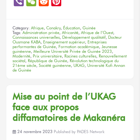
Viber
WeChat
Reddit
Pinterest
Category:
Afrique
,
Conakry
,
Éducation
,
Guinée
Tags:
Administration privée
,
Africanité
,
Afrique de l’Ouest
,
Connaissances universelles
,
Développement qualitatif
,
Docteur
Ousmane KABA
,
Enseignement supérieur
,
Entreprises
performantes de Guinée
,
Formation académique
,
Jeunesse
guinéenne
,
Meilleure Université Privée de Guinée 2023
,
Modernité
,
Prix universitaire
,
Racines culturelles
,
Renouvellement
sociétal
,
République de Guinée
,
Révolution technologique du
21ème siècle
,
Société guinéenne
,
UKAG
,
Université Kofi Annan
de Guinée
Mise
au point
de l’UKAG
face
aux propos
diffamatoires
de Makanéra
24 novembre 2023
Published by
PADES Network