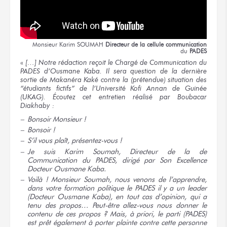
Monsieur
Karim SOUMAH
Directeur
de la cellule
communication
du
PADES
«
[…] Notre rédaction reçoit le Chargé de Communication du
PADES d’Ousmane Kaba. Il sera question de la dernière
sortie de Makanéra Kaké contre la (prétendue) situation des
“étudiants fictifs” de l’Université Kofi Annan de Guinée
(UKAG). Écoutez cet entretien réalisé par Boubacar
Diakhaby :
Bonsoir
Monsieur !
Bonsoir !
S’il vous plaît,
présentez-vous !
Je suis Karim Soumah, Directeur de la de
Communication du PADES, dirigé par Son Excellence
Docteur
Ousmane Kaba.
Voilà ! Monsieur Soumah, nous venons de l’apprendre,
dans votre formation politique le PADES il y a un leader
(Docteur Ousmane Kaba), en tout cas d’opinion, qui a
tenu des propos… Peut-être allez-vous nous donner le
contenu de ces propos ? Mais, à priori, le parti (PADES)
est prêt également à porter plainte contre cette personne