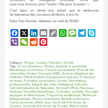
nous nous formons
pour l’avenir !
Pas pour
le passé !
»
C’est
dans un climat
bon enfant
que la cérémonie
de bienvenue
des nouveaux
étudiants
a pris
fin.
Kaba Tron Konaté, rédacteur
en chef
du PADES
Facebook
X
LinkedIn
Email
Copy
WhatsApp
Message
Teleg
Sky
Link
Viber
WeChat
Reddit
Pinterest
Category:
Afrique
,
Conakry
,
Éducation
,
Guinée
Tags:
25 ans d'existence
,
Afrique
,
Assiduité et ponctualité
,
Bibliothèque universitaire
,
Conseils aux étudiants
,
Diversité des
nationalités
,
Docteur Ousmane KABA
,
Droits et obligations des
étudiants
,
Effectif étudiant
,
Enseignement supérieur
,
Évaluations
sérieuses
,
Formation universitaire
,
Guinée
,
Informatique
professionnelle
,
Intégrité des notes
,
Intelligence artificielle
,
Internationalisation de l'éducation
,
Microsoft Office
,
Nouveaux
étudiants
,
Nouvelles technologies
,
Ordinateur portable
,
Ouvrages
physiques et électroniques
,
Programme académique
,
Recherche
bibliographique
,
Record universitaire
,
Rentrée universitaire
,
Travail personnel
,
UKAG (pour Université Kofi Annan de
Guinée)
,
Université Kofi Annan de Guinée
,
XXIème siècle