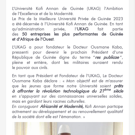
L’Université
Kofi Annan
de Guinée
(UKAG) l’Ambition
de l’Excellence
et de la Modernité.
Le Prix
de la Meilleure Université Privée
de Guinée 2023
a été
décernée à
l’Université
Kofi Annan
de Guinée
.
En tant
qu’administration privée, l’
UKAG
fait partie
des
50 entreprises
les plus
performantes
de Guinée
et d’Afrique
de l’Ouest
.
L’UKAG a
pour fondateur
le Docteur
Ousmane Kaba,
pressenti
pour devenir
le prochain
Président d’une
République
de Guinée
digne
du terme
“
res publicae
”,
pleine
et entière,
dont les militaires
auraient rendu
le pouvoir
aux civils.
En tant
que Président
et Fondateur
de l’UKAG,
Le Docteur
Ousmane Kaba
déclare :
«
Mon objectif
est
de m’assurer
que les jeunes
que forme
notre Université
soient
prêts
ème
à affronter
la révolution
technologique
du 21
siècle
en s’appuyant
sur des connaissances
universelles solides,
mais
en gardant
leurs racines
culturelles.
En conjuguant
Africanité
et Modernité,
Kofi Annan
participe
activement
au développement
et au renouvellement
qualitatif
de la société
dont elle est
l’émanation.
»