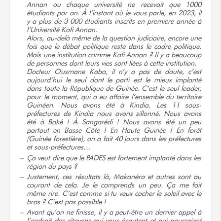
Annan ou chaque université ne recevait que 1000
étudiants par an. À l’instant où je vous parle, en 2023, il
y a plus de 3 000 étudiants inscrits en première année à
l’Université Kofi Annan.
Alors, au-delà même de la question judiciaire, encore une
fois que le débat politique reste dans le cadre politique.
Mais une institution comme Kofi Annan ? Il y a beaucoup
de personnes dont leurs vies sont liées à cette institution.
Docteur Ousmane Kaba, il n’y a pas de doute, c’est
aujourd’hui le seul dont le parti est le mieux implanté
dans toute la République de Guinée. C’est le seul leader,
pour le moment, qui a eu affaire l’ensemble du territoire
Guinéen. Nous avons été à Kindia. Les 11 sous-
préfectures de Kindia nous avons sillonné. Nous avons
été à Boké ! À Sangarédi ! Nous avons été un peu
partout en Basse Côte ! En Haute Guinée ! En forêt
(Guinée forestière), on a fait 40 jours dans les préfectures
et sous-préfectures…
Ça veut dire que le PADES est fortement implanté dans les
région du pays ?
Justement, ces résultats là, Makanéra et autres sont au
courant de cela. Je le comprends un peu. Ça me fait
même rire. C’est comme si tu veux cacher le soleil avec le
bras ? C’est pas
possible !
Avant qu’on ne finisse, il y a peut-être un dernier appel à
l’endroit des citoyens qui vous écoutent et qui pourraient