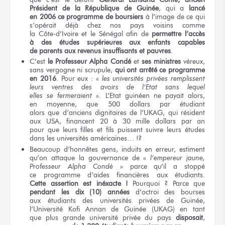
Président
de la République
de Guinée
, qui
a
lancé
en 2006
ce programme
de boursiers
à l’image
de ce qui
s’opérait déjà
chez nos pays
voisins comme
la Côte-d’Ivoire
et le Sénégal
afin
de
permettre
l’accès
à des études
supérieures
aux enfants
capables
de parents
aux revenus
insuffisants
et pauvres
.
C’est
le Professeur
Alpha Condé
et
ses ministres
véreux,
sans vergogne
ni scrupule,
qui ont
arrêté
ce programme
en 2016
.
Pour eux :
«
les universités
privées remplissent
leurs ventres
des avoirs
de l’Etat
sans lequel
elles se fermeraient
»
. L’Etat guinéen
ne payait
alors,
en moyenne,
que 500 dollars
par étudiant
alors que d’anciens
dignitaires
de l’UKAG,
qui résident
aux USA,
financent
20 à 30 mille
dollars
par an
pour que
leurs filles
et fils
puissent suivre
leurs études
dans les universités
américaines… !?
Beaucoup
d’honnêtes gens,
induits
en erreur,
estiment
qu’on attaque
la gouvernance
de «
l’empereur
jaune,
Professeur
Alpha Condé
»
parce
qu’il a stoppé
ce programme
d’aides financières
aux étudiants.
Cette assertion
est inéxacte !
Pourquoi ?
Parce que
pendant
les dix (10)
années
d’octroi
des bourses
aux étudiants
des universités
privées
de Guinée,
l’Université
Kofi Annan
de Guinée
(UKAG)
en tant
que plus grande
université privée
du pays
disposait
,