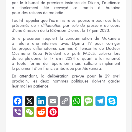
par le tribunal
de première
instance
de Dixinn,
l’audience
a finalement
été renvoyé
ce matin
à huitaine
pour des raisons
de maladie.
Faut-il rappeler
que l’ex ministre
est poursuivi
pour des faits
présumés
de «
diffamation
par voie
de presse
»
au cours
d’une émission
de la télévision
Djoma,
le 17 juin
2023.
Si le procureur
requiert
la condamnation
de Makanera
à refaire
une interview
avec Djoma TV
pour corriger
les propos
diffamatoires commis
à l’encontre
du Docteur
Ousmane Kaba Président
du parti
PADES, celui-ci lors
de sa plaidoirie
le 17
avril 2024
a quant
à lui
renoncé
à toute forme
de réparation
mais sollicite
simplement
le paiement
d’un franc
symbolique
par Makanera.
En attendant,
la délibération
prévue
pour le 29 avril
prochain,
les deux
hommes politiques doivent garder
leur mal
en patience.
Facebook
X
LinkedIn
Email
Copy
WhatsApp
Message
Teleg
Sky
Link
Viber
WeChat
Reddit
Pinterest