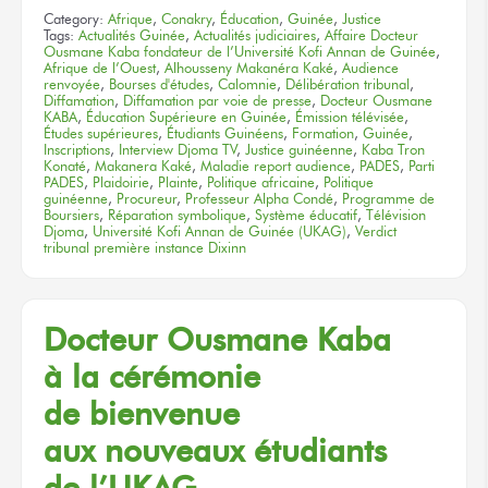
Category:
Afrique
,
Conakry
,
Éducation
,
Guinée
,
Justice
Tags:
Actualités Guinée
,
Actualités judiciaires
,
Affaire Docteur
Ousmane Kaba fondateur de l’Université Kofi Annan de Guinée
,
Afrique de l’Ouest
,
Alhousseny Makanéra Kaké
,
Audience
renvoyée
,
Bourses d'études
,
Calomnie
,
Délibération tribunal
,
Diffamation
,
Diffamation par voie de presse
,
Docteur Ousmane
KABA
,
Éducation Supérieure en Guinée
,
Émission télévisée
,
Études supérieures
,
Étudiants Guinéens
,
Formation
,
Guinée
,
Inscriptions
,
Interview Djoma TV
,
Justice guinéenne
,
Kaba Tron
Konaté
,
Makanera Kaké
,
Maladie report audience
,
PADES
,
Parti
PADES
,
Plaidoirie
,
Plainte
,
Politique africaine
,
Politique
guinéenne
,
Procureur
,
Professeur Alpha Condé
,
Programme de
Boursiers
,
Réparation symbolique
,
Système éducatif
,
Télévision
Djoma
,
Université Kofi Annan de Guinée (UKAG)
,
Verdict
tribunal première instance Dixinn
Docteur
Ousmane Kaba
à la cérémonie
de bienvenue
aux nouveaux
étudiants
de l’UKAG