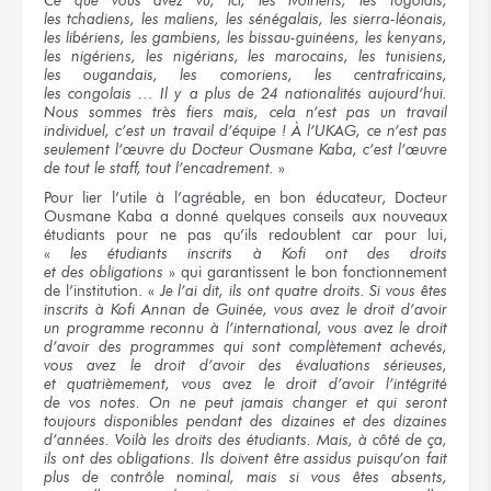
Ce que vous avez vu, ici,
les ivoiriens,
les togolais,
les tchadiens,
les maliens,
les sénégalais,
les sierra-léonais,
les libériens,
les gambiens,
les bissau-guinéens,
les kenyans,
les nigériens,
les nigérians,
les marocains,
les tunisiens,
les ougandais,
les comoriens,
les centrafricains,
les congolais …
Il y a
plus
de 24
nationalités aujourd’hui.
Nous sommes
très fiers
mais,
cela n’est pas
un travail
individuel,
c’est un travail
d’équipe !
À l’UKAG,
ce n’est pas
seulement l’œuvre
du Docteur
Ousmane Kaba,
c’est l’œuvre
de tout
le staff,
tout l’encadrement.
»
Pour lier
l’utile
à l’agréable,
en bon
éducateur, Docteur
Ousmane Kaba
a donné
quelques conseils
aux nouveaux
étudiants pour ne pas qu’ils redoublent
car pour lui,
«
les étudiants
inscrits
à Kofi
ont
des droits
et des obligations
»
qui garantissent
le bon
fonctionnement
de l’institution.
«
Je l’ai
dit,
ils ont
quatre droits.
Si vous êtes
inscrits
à Kofi
Annan
de Guinée,
vous avez
le droit
d’avoir
un programme
reconnu
à l’international,
vous avez
le droit
d’avoir
des programmes
qui sont
complètement achevés,
vous avez
le droit
d’avoir
des évaluations
sérieuses,
et quatrièmement,
vous avez
le droit
d’avoir l’intégrité
de vos notes.
On ne peut
jamais changer
et qui seront
toujours disponibles pendant
des dizaines
et des dizaines
d’années. Voilà
les droits
des étudiants.
Mais,
à côté
de ça,
ils ont
des obligations.
Ils doivent
être assidus
puisqu’on fait
plus de contrôle
nominal, mais
si vous êtes
absents,