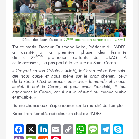
ème
Début
des festivités
de la
22
promotion sortante
de l’UKAG
.
Tôt
ce matin,
Docteur
Ousmane Kaba,
Président
du PADES,
a assisté
à la première
phase
des festivités
ème
de la 22
promotion
sortante
de l’UKAG.
À
cette occasion,
il a pris
part
à la lecture
du Saint
Coran :
« Croyant
en son Créateur
(Allah),
le Coran
est
ce livre
saint
qui nous guide
et nous mène
sur le droit
chemin, celui
de la vérité.
C’est pourquoi, pour avoir
le monde
physique,
social,
il faut
le Coran,
et pour avoir
l’au-delà,
il faut
également
le Coran,
car
il est
le résumé
du monde
visible
et invisible.
»
Bonne chance
aux récipiendaires
sur le marché
de l’emploi.
Kaba Tron Konaté, rédacteur
en chef
du PADES
Facebook
X
LinkedIn
Email
Copy
WhatsApp
Message
Teleg
Sky