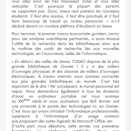
vous allez
avoir
de très mauvaises
notes
et vous allez
redoubler. C’est pourquoi
la plupart
des parents
ne supportent
pas. Donc,
mieux vaut
prévenir
les nouveaux
étudiants.
Il faut
être assidus,
il faut
être ponctuels
et il faut
faire beaucoup
de travail
au niveau
personnel.
»
a-t-il
déclaré devant un nombre pléthore d’étudiants
en liesse.
Pour terminer,
le premier
macro-économiste guinéen, connu
pour ses analyses
scientifiques pertinentes,
a aussi
évoqué
l’utilité
de la recherche
dans les bibliothèques
ainsi que
la maîtrise
des outils
de recherche
liés
aux nouvelles
technologies,
en l’occurrence,
celles de l’informatique.
«
En dehors
des salles
de classe,
l’UKAG dispose
de la plus
grande bibliothèque
de Guinée !
Il y a
des milliers
d’ouvrages physiques
et des dizaines
de milliers
d’ouvrages
électroniques. À travers internet, nous sommes connectés
aux plus grandes bibliothèques du monde. C’est très
important de le dire ! Par conséquent, le travail personnel est
requis. Nous demandons également à tous les étudiants
d’avoir un ordinateur portable
car nous sommes
ème
au XXI
siècle
et nous souhaitons
que Kofi Annan soit
une université
à la pointe
des technologies
ici,
en Guinée.
C’est nous
qui avons
introduit l’informatique professionnelle,
supérieure
à l’informatique
d’un usage
commun
que proposent
des suites
logiciels
tel Microsoft
Office, etc.
D’autre part,
nous débutons,
cette année,
nos premières
formations
en intelligence
artificielle.
Parce que