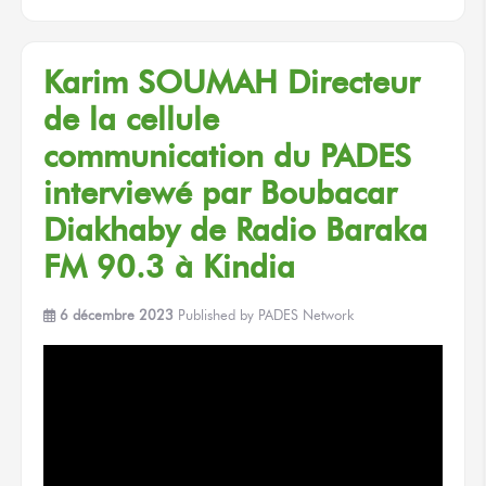
Karim SOUMAH
Directeur
de la cellule
communication
du PADES
interviewé
par Boubacar
Diakhaby
de Radio
Baraka
FM 90.3
à Kindia
6 décembre 2023
Published by
PADES Network