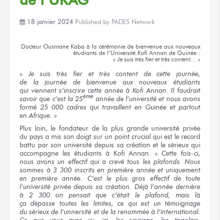
18 janvier 2024
Published by
PADES Network
Docteur
Ousmane Kaba
à la cérémonie
de bienvenue
aux nouveaux
étudiants
de l’Université
Kofi Annan
de Guinée :
«
Je suis
très fier
et très content…
»
«
Je suis très fier et très content
de cette journée,
de la journée
de bienvenue
aux nouveaux
étudiants
qui viennent
s’inscrire
cette année
à Kofi Annan.
Il faudrait
ème
savoir que c’est
la 25
année
de l’université
et nous avons
formé
25 000 cadres
qui travaillent
en Guinée
et partout
en Afrique.
»
Plus loin,
le fondateur
de la plus
grande université privée
du pays
a mis
son doigt
sur un point
crucial qui est le record
battu par son université depuis sa création et le sérieux qui
accompagne les étudiants à Kofi Annan. «
Cette fois-ci,
nous avons un effectif qui a crevé tous les plafonds. Nous
sommes
à 3 300
inscrits
en première
année et uniquement
en première
année.
C’est le plus
gros effectif
de toute
l’université privée
depuis sa création.
Déjà l’année dernière
à 2 300
on pensait
que c’était
le plafond,
mais là
ça dépasse
toutes
les limites,
ce qui est
un témoignage
du sérieux
de l’université
et de la renommée
à l’international.