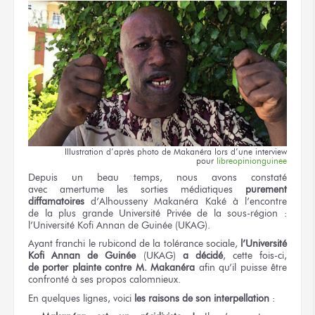
Illustration
d’après photo
de Makanéra
lors
d’une interview
pour
libreopinionguinee
Depuis
un beau
temps,
nous avons
constaté
avec amertume
les sorties
médiatiques
purement
diffamatoires
d’Alhousseny Makanéra Kaké
à l’encontre
de la plus
grande Université Privée
de la sous-région :
l’Université
Kofi Annan
de Guinée
(UKAG).
Ayant franchi
le rubicond
de la tolérance
sociale,
l’Université
Kofi Annan
de Guinée
(UKAG)
a décidé
,
cette fois-ci,
de porter
plainte contre M. Makanéra
afin
qu’il puisse
être
confronté
à ses propos
calomnieux.
En quelques
lignes, voici
les raisons
de son interpellation
: