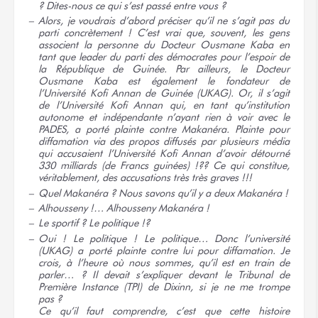
? Dites-nous ce qui s’est passé
entre vous ?
Alors, je voudrais d’abord préciser qu’il ne s’agit pas du
parti concrètement ! C’est vrai que, souvent, les gens
associent la personne du Docteur Ousmane Kaba en
tant que leader du parti des démocrates pour l’espoir de
la République de Guinée. Par ailleurs, le Docteur
Ousmane Kaba est également le fondateur de
l’Université Kofi Annan de Guinée (UKAG). Or, il s’agit
de l’Université Kofi Annan qui, en tant qu’institution
autonome et indépendante n’ayant rien à voir avec le
PADES, a porté plainte contre Makanéra. Plainte pour
diffamation via des propos diffusés par plusieurs média
qui accusaient l’Université Kofi Annan d’avoir détourné
330 milliards (de Francs
guinées) !??
Ce qui constitue,
véritablement, des accusations très très
graves !!!
Quel Makanéra ? Nous savons qu’il y a deux
Makanéra !
Alhousseny !… Alhousseny
Makanéra !
Le sportif ?
Le politique !?
Oui ! Le politique ! Le politique… Donc l’université
(UKAG) a porté plainte contre lui pour diffamation. Je
crois, à l’heure où nous sommes, qu’il est en train de
parler… ? Il devait s’expliquer devant le Tribunal de
Première Instance (TPI) de Dixinn, si je ne me trompe
pas ?
Ce qu’il faut comprendre, c’est que cette histoire