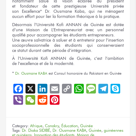
notamment salué
la vision
éclairée
du président
et fondateur
de cette prestigieuse
Université privée
son Excellence*
Dr. Ousmane Kaba,
qui ne ménagent
aucun effort pour lier
la formation
théorique
à la pratique.
Désormais l’Université Kofi ANNAN
de Guinée
est dotée
d’une Maison
de L’Entrepreneuriat
avec
un personnel
qualifié pour accompagner
les étudiants
entrepreneurs.
Une œuvre
salvatrice
à saluer
et à entretenir
pour l’insertion
socioprofessionnelle
des étudiants
qui conserveraient
ce statut
durant
cette période
d’intégration.
À l’Université
Kofi ANNAN
de Guinée,
c’est l’ambition
de l’excellence
et de la modernité.
*
Dr. Ousmane KABA
est Consul honoraire
du Pakistant
en Guinée
Facebook
X
LinkedIn
Email
Copy
WhatsApp
Message
Teleg
Sky
Link
Viber
WeChat
Reddit
Pinterest
Category:
Afrique
,
Conakry
,
Éducation
,
Guinée
Tags:
Dr. Diaka SIDIBÉ
,
Dr. Ousmane KABA
,
Guinée
,
guinéennes
et guinéens
,
Innovation des étudiants
,
Maison de