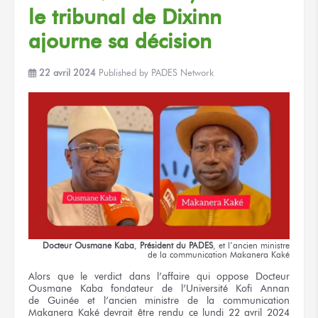
le tribunal
de Dixinn
ajourne
sa décision
22 avril 2024
Published by
PADES Network
Docteur
Ousmane Kaba
,
Président
du PADES
,
et l’ancien
ministre
de la communication
Makanera Kaké
Alors
que le verdict
dans l’affaire
qui oppose Docteur
Ousmane Kaba
fondateur
de l’Université
Kofi Annan
de Guinée
et l’ancien
ministre
de la communication
Makanera Kaké devrait être rendu
ce lundi
22 avril
2024