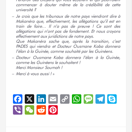
commencer à douter même de la crédibilité de cette
université ?
Je crois que les tribunaux de notre pays viendront dire à
Makanéra que, effectivement, les allégations qu’il est en
train de faire… Il n’a pas de preuve ! Ce sont des
allégations qui n’ont pas de fondement. Et nous croyons
effectivement aux juridictions de notre pays.
Que Makanéra sache que, après la transition, c’est
PADES qui viendra et Docteur Ousmane Kaba donnera
l’élan à la Guinée, comme souhaité par les Guinéens.
Docteur Ousmane Kaba donnera l’élan à la Guinée,
comme les Guinéens
le souhaitent !
Merci Monsieur
Soumah !
Merci à vous
aussi !
»
Facebook
X
LinkedIn
Email
Copy
WhatsApp
Message
Teleg
Sky
Link
Viber
WeChat
Reddit
Pinterest