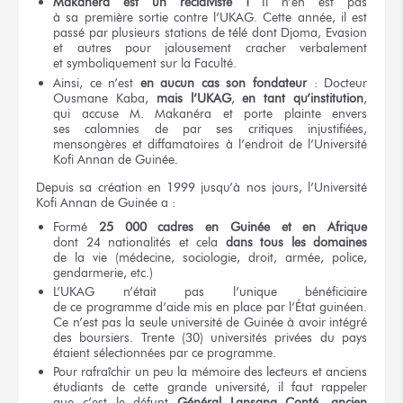
Makanéra
est un récidiviste
!
Il n’en est pas
à sa première
sortie contre l’UKAG.
Cette année,
il est
passé
par plusieurs
stations
de télé
dont Djoma,
Evasion
et autres
pour jalousement
cracher verbalement
et symboliquement
sur la Faculté.
Ainsi,
ce n’est
en aucun
cas
son fondateur
:
Docteur
Ousmane Kaba,
mais l’UKAG
,
en tant
qu’institution
,
qui accuse
M. Makanéra
et porte
plainte envers
ses calomnies
de par
ses critiques
injustifiées,
mensongères
et diffamatoires
à l’endroit
de l’Université
Kofi Annan
de Guinée.
Depuis
sa création
en 1999
jusqu’à
nos jours,
l’Université
Kofi Annan
de Guinée
a :
Formé
25 000 cadres
en Guinée
et en Afrique
dont 24 nationalités
et cela
dans tous
les domaines
de la vie
(médecine, sociologie, droit, armée, police,
gendarmerie, etc.)
L’UKAG
n’était pas
l’unique bénéficiaire
de ce programme
d’aide mis
en place
par l’État
guinéen.
Ce n’est pas
la seule
université
de Guinée
à avoir
intégré
des boursiers.
Trente (30)
universités privées
du pays
étaient sélectionnées
par ce programme.
Pour rafraîchir
un peu
la mémoire
des lecteurs
et anciens
étudiants
de cette grande
université,
il faut
rappeler
que c’est
le défunt
Général
Lansana Conté, ancien