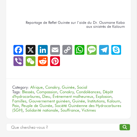
Reportage
de Reflet
Guinée
sur l’aide
du Dr. Ousmane
Kaba
aux sinistrés
de Kaloum
Facebook
X
LinkedIn
Email
Copy
WhatsApp
Message
Teleg
Sky
Link
Viber
WeChat
Reddit
Pinterest
Category:
Afrique
,
Conakry
,
Guinée
,
Social
Tags:
Blessés
,
Compassion
,
Conakry
,
Condoléances
,
Dépôt
d'hydrocarbures
,
Dieu
,
Événement malheureux
,
Explosion
,
Familles
,
Gouvernement guinéen
,
Guinée
,
Institutions
,
Kaloum
,
Paix
,
Peuple de Guinée
,
Société Guinéenne des Hydrocarbures
(SGH)
,
Solidarité nationale
,
Souffrance
,
Victimes