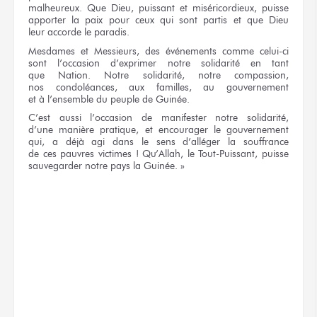
malheureux.
Que Dieu,
puissant
et miséricordieux,
puisse
apporter
la paix
pour ceux
qui sont
partis
et que Dieu
leur accorde
le paradis.
Mesdames
et Messieurs,
des événements
comme celui-ci
sont l’occasion d’exprimer
notre solidarité
en tant
que Nation.
Notre solidarité,
notre compassion,
nos condoléances,
aux familles,
au gouvernement
et à l’ensemble
du peuple
de Guinée.
C’est aussi
l’occasion
de manifester
notre solidarité,
d’une manière
pratique,
et encourager
le gouvernement
qui,
a déjà
agi
dans le sens
d’alléger
la souffrance
de ces pauvres
victimes !
Qu’Allah,
le Tout-Puissant,
puisse
sauvegarder
notre pays
la Guinée. »