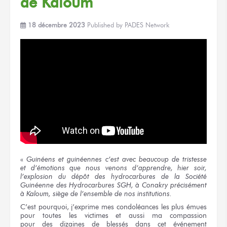
de Kaloum
18 décembre 2023
Published by
PADES Network
«
Guinéens
et guinéennes
c’est avec beaucoup
de tristesse
et d’émotions
que nous venons
d’apprendre,
hier soir,
l’explosion
du dépôt
des hydrocarbures
de la Société
Guinéenne
des Hydrocarbures
SGH,
à Conakry
précisément
à Kaloum,
siège
de l’ensemble
de nos institutions.
C’est pourquoi, j’exprime
mes condoléances
les plus
émues
pour toutes
les victimes
et aussi
ma compassion
pour des dizaines
de blessés
dans cet événement