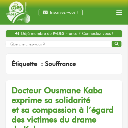
Inscrivez-vous !
Déjà membre
du PADES France ?
Connectez-vous !
Étiquette :
Souffrance
Docteur Ousmane Kaba
exprime
sa solidarité
et sa compassion
à l’égard
des victimes
du drame