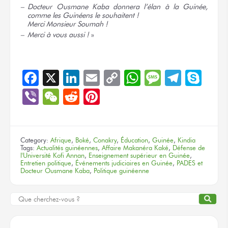
Docteur Ousmane Kaba donnera l’élan à la Guinée,
comme les Guinéens
le souhaitent !
Merci Monsieur
Soumah !
Merci à vous
aussi !
»
Facebook
X
LinkedIn
Email
Copy
WhatsApp
Message
Teleg
Sky
Link
Viber
WeChat
Reddit
Pinterest
Category:
Afrique
,
Boké
,
Conakry
,
Éducation
,
Guinée
,
Kindia
Tags:
Actualités guinéennes
,
Affaire Makanéra Kaké
,
Défense de
l'Université Kofi Annan
,
Enseignement supérieur en Guinée
,
Entretien politique
,
Événements judiciaires en Guinée
,
PADES et
Docteur Ousmane Kaba
,
Politique guinéenne