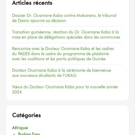
Articles récents
Dossier
Dr. Ousmane Kaba
contre Makanera,
le tribunal
de Dixinn
ajourne
sa décision
Transition guinéenne, réaction du Dr. Ousmane Kaba à la
mise en place de délégations spéciales dans les communes
Rencontre
avec le Docteur
Ousmane Kaba
et les cadres
du PADES
dans le cadre
du programme
de plaidoirie
avec les coalitions
et les partis
politiques
de Guinée
Docteur
Ousmane Kaba
à la cérémonie
de bienvenue
aux nouveaux
étudiants
de l’UKAG
Vœux
du Docteur
Ousmane Kaba
pour la nouvelle
année
2024
Catégories
Afrique
Burkina Faso