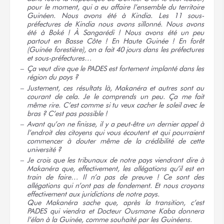
pour le moment, qui a eu affaire l’ensemble du territoire
Guinéen. Nous avons été à Kindia. Les 11 sous-
préfectures de Kindia nous avons sillonné. Nous avons
été à Boké ! À Sangarédi ! Nous avons été un peu
partout en Basse Côte ! En Haute Guinée ! En forêt
(Guinée forestière), on a fait 40 jours dans les préfectures
et sous-préfectures…
Ça veut dire que le PADES est fortement implanté dans les
région du pays ?
Justement, ces résultats là, Makanéra et autres sont au
courant de cela. Je le comprends un peu. Ça me fait
même rire. C’est comme si tu veux cacher le soleil avec le
bras ? C’est pas
possible !
Avant qu’on ne finisse, il y a peut-être un dernier appel à
l’endroit des citoyens qui vous écoutent et qui pourraient
commencer à douter même de la crédibilité de cette
université ?
Je crois que les tribunaux de notre pays viendront dire à
Makanéra que, effectivement, les allégations qu’il est en
train de faire… Il n’a pas de preuve ! Ce sont des
allégations qui n’ont pas de fondement. Et nous croyons
effectivement aux juridictions de notre pays.
Que Makanéra sache que, après la transition, c’est
PADES qui viendra et Docteur Ousmane Kaba donnera
l’élan à la Guinée, comme souhaité par les Guinéens.