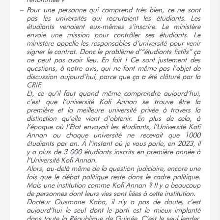
Pour une personne qui comprend très bien, ce ne sont
pas les universités qui recrutaient les étudiants. Les
étudiants venaient eux-mêmes s’inscrire. Le ministère
envoie une mission pour contrôler ses étudiants. Le
ministère appelle les responsables d’université pour venir
signer le contrat. Donc le problème d’“étudiants fictifs” ça
ne peut pas avoir lieu. En fait ! Ce sont justement des
questions, à notre avis, qui ne font même pas l’objet de
discussion aujourd’hui, parce que ça a été clôturé par la
CRIF.
Et, ce qu’il faut quand même comprendre aujourd’hui,
c’est que l’université Kofi Annan se trouve être la
première et la meilleure université privée à travers la
distinction qu’elle vient d’obtenir. En plus de cela, à
l’époque où l’État envoyait les étudiants, l’Université Kofi
Annan ou chaque université ne recevait que 1000
étudiants par an. À l’instant où je vous parle, en 2023, il
y a plus de 3 000 étudiants inscrits en première année à
l’Université Kofi Annan.
Alors, au-delà même de la question judiciaire, encore une
fois que le débat politique reste dans le cadre politique.
Mais une institution comme Kofi Annan ? Il y a beaucoup
de personnes dont leurs vies sont liées à cette institution.
Docteur Ousmane Kaba, il n’y a pas de doute, c’est
aujourd’hui le seul dont le parti est le mieux implanté
dans toute la République de Guinée. C’est le seul leader,