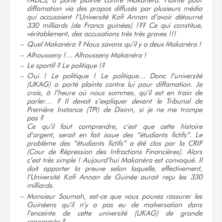
PADES, a porté plainte contre Makanéra. Plainte pour
diffamation via des propos diffusés par plusieurs média
qui accusaient l’Université Kofi Annan d’avoir détourné
330 milliards (de Francs
guinées) !??
Ce qui constitue,
véritablement, des accusations très très
graves !!!
Quel Makanéra ? Nous savons qu’il y a deux
Makanéra !
Alhousseny !… Alhousseny
Makanéra !
Le sportif ?
Le politique !?
Oui ! Le politique ! Le politique… Donc l’université
(UKAG) a porté plainte contre lui pour diffamation. Je
crois, à l’heure où nous sommes, qu’il est en train de
parler… ? Il devait s’expliquer devant le Tribunal de
Première Instance (TPI) de Dixinn, si je ne me trompe
pas ?
Ce qu’il faut comprendre, c’est que cette histoire
d’argent, serait en fait issue des “étudiants fictifs”. Le
problème des “étudiants fictifs” a été clos par la CRIF
(Cour de Répression des Infractions Financières). Alors
c’est très simple ! Aujourd’hui Makanéra est convoqué. Il
doit apporter la preuve selon laquelle, effectivement,
l’Université Kofi Annan de Guinée aurait reçu les 330
milliards.
Monsieur Soumah, est-ce que vous pouvez rassurer les
Guinéens qu’il n’y a pas eu de malversation dans
l’enceinte de cette université (UKAG) de grande
renommée ?