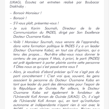
(UKAG). Écoutez cet entretien réalisé par Boubacar
Diakhaby :
Bonsoir
Monsieur !
Bonsoir !
S’il vous plaît,
présentez-vous !
Je suis Karim Soumah, Directeur de la de
Communication du PADES, dirigé par Son Excellence
Docteur
Ousmane Kaba.
Voilà ! Monsieur Soumah, nous venons de l’apprendre,
dans votre formation politique le PADES il y a un leader
(Docteur Ousmane Kaba), en tout cas d’opinion, qui a
tenu des propos… Peut-être allez-vous nous donner le
contenu de ces propos ? Mais, à priori, le parti (PADES)
est prêt également à porter plainte contre cette personne
? Dites-nous ce qui s’est passé
entre vous ?
Alors, je voudrais d’abord préciser qu’il ne s’agit pas du
parti concrètement ! C’est vrai que, souvent, les gens
associent la personne du Docteur Ousmane Kaba en
tant que leader du parti des démocrates pour l’espoir de
la République de Guinée. Par ailleurs, le Docteur
Ousmane Kaba est également le fondateur de
l’Université Kofi Annan de Guinée (UKAG). Or, il s’agit
de l’Université Kofi Annan qui, en tant qu’institution
autonome et indépendante n’ayant rien à voir avec le