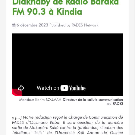
Diakhaby
de Radio
Baraka
FM 90.3
à Kindia
6 décembre 2023
Published by
PADES Network
Monsieur
Karim SOUMAH
Directeur
de la cellule
communication
du
PADES
«
[…] Notre rédaction reçoit le Chargé de Communication du
PADES d’Ousmane Kaba. Il sera question de la dernière
sortie de Makanéra Kaké contre la (prétendue) situation des
“étudiants fictifs” de l’Université Kofi Annan de Guinée