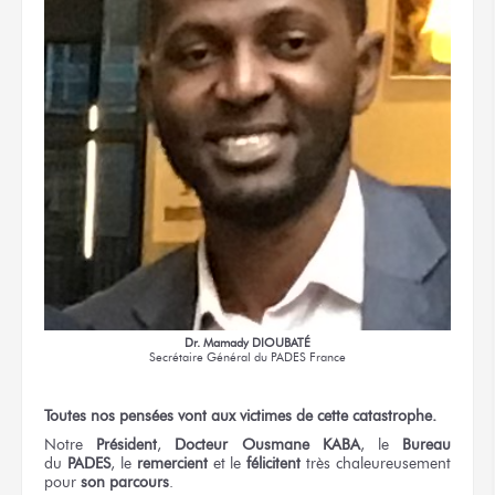
Dr. Mamady DIOUBATÉ
Secrétaire Général
du PADES France
Toutes
nos pensées
vont
aux victimes
de cette catastrophe.
Notre
Président
,
Docteur
Ousmane KABA
,
le
Bureau
du
PADES
,
le
remercient
et le
félicitent
très chaleureusement
pour
son parcours
.