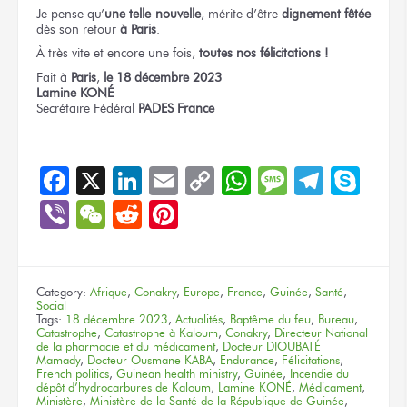
Je pense
qu’
une telle nouvelle
,
mérite d’être
dignement fêtée
dès son retour
à Paris
.
À très vite
et encore une fois,
toutes nos félicitations !
Fait
à
Paris
,
le 18
décembre 2023
Lamine KONÉ
Secrétaire Fédéral
PADES France
Facebook
X
LinkedIn
Email
Copy
WhatsApp
Message
Teleg
Sky
Link
Viber
WeChat
Reddit
Pinterest
Category:
Afrique
,
Conakry
,
Europe
,
France
,
Guinée
,
Santé
,
Social
Tags:
18 décembre 2023
,
Actualités
,
Baptême du feu
,
Bureau
,
Catastrophe
,
Catastrophe à Kaloum
,
Conakry
,
Directeur National
de la pharmacie et du médicament
,
Docteur DIOUBATÉ
Mamady
,
Docteur Ousmane KABA
,
Endurance
,
Félicitations
,
French politics
,
Guinean health ministry
,
Guinée
,
Incendie du
dépôt d’hydrocarbures de Kaloum
,
Lamine KONÉ
,
Médicament
,
Ministère
,
Ministère de la Santé de la République de Guinée
,