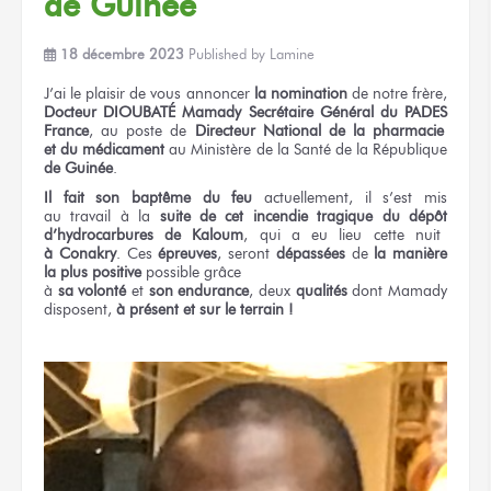
de Guinée
18 décembre 2023
Published by
Lamine
J’ai le plaisir
de vous annoncer
la nomination
de notre
frère,
Docteur DIOUBATÉ Mamady
Secrétaire Général
du PADES
France
,
au poste
de
Directeur
National
de la pharmacie
et du médicament
au Ministère
de la Santé
de la République
de Guinée
.
Il fait
son baptême
du feu
actuellement, il s’est mis
au travail
à la
suite
de cet incendie
tragique
du dépôt
d’hydrocarbures
de Kaloum
,
qui a eu lieu
cette nuit
à Conakry
.
Ces
épreuves
,
seront
dépassées
de
la manière
la plus positive
possible grâce
à
sa volonté
et
son endurance
,
deux
qualités
dont Mamady
disposent,
à présent
et sur le terrain !