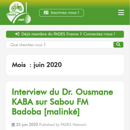
Inscrivez-vous !
Déjà membre
du PADES France ?
Connectez-vous !
Mois :
juin 2020
Interview du Dr. Ousmane
KABA sur Sabou FM
Badoba [malinké]
25 juin 2020
Published by
PADES Network