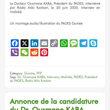
Le Docteur Ousmane KABA, Président du PADES, interviewé
par Radio Milo Kankan, le 20 juin 2020. Interview en
malinké.
Un montage
audio/illustration
du PADES
Guinée
Facebook
X
LinkedIn
Email
Copy
WhatsApp
Message
Teleg
Sky
Link
Viber
WeChat
Reddit
Pinterest
Category:
Guinée
,
PFP
Tags:
Dr. Ousmane KABA
,
Interview
,
Malinké
,
PADES
,
Président
du PADES
,
Radio Milo Kankan
Annonce de la candidature
du Dr. Ousmane KABA