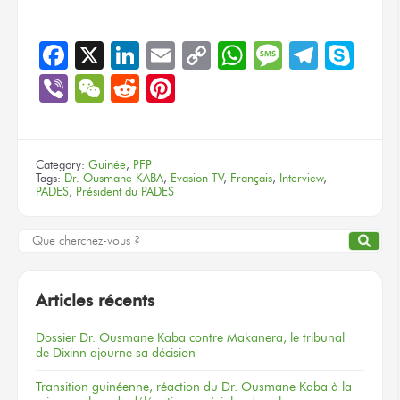
Facebook
X
LinkedIn
Email
Copy
WhatsApp
Message
Teleg
Sky
Link
Viber
WeChat
Reddit
Pinterest
Category:
Guinée
,
PFP
Tags:
Dr. Ousmane KABA
,
Evasion TV
,
Français
,
Interview
,
PADES
,
Président du PADES
Articles récents
Dossier
Dr. Ousmane Kaba
contre Makanera,
le tribunal
de Dixinn
ajourne
sa décision
Transition guinéenne, réaction du Dr. Ousmane Kaba à la