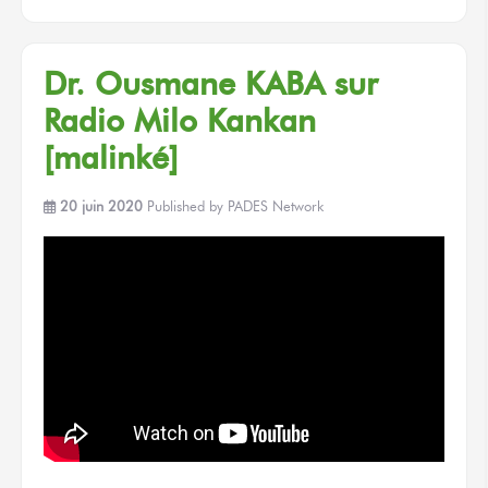
Dr. Ousmane KABA sur
Radio Milo Kankan
[malinké]
20 juin 2020
Published by
PADES Network