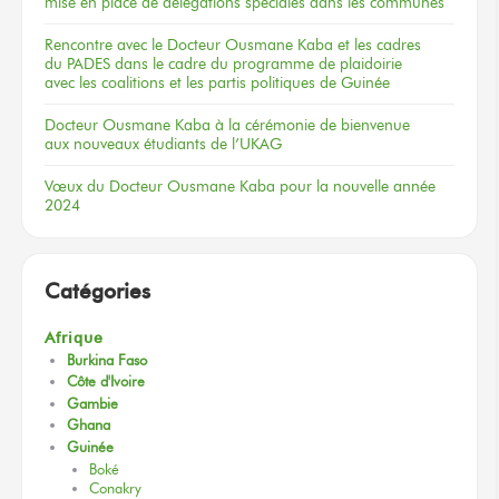
mise en place de délégations spéciales dans les communes
Rencontre
avec le Docteur
Ousmane Kaba
et les cadres
du PADES
dans le cadre
du programme
de plaidoirie
avec les coalitions
et les partis
politiques
de Guinée
Docteur
Ousmane Kaba
à la cérémonie
de bienvenue
aux nouveaux
étudiants
de l’UKAG
Vœux
du Docteur
Ousmane Kaba
pour la nouvelle
année
2024
Catégories
Afrique
Burkina Faso
Côte d'Ivoire
Gambie
Ghana
Guinée
Boké
Conakry