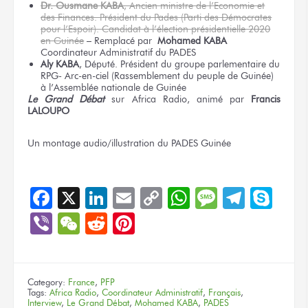
Dr. Ousmane KABA
, Ancien ministre de l’Economie et
des Finances. Président du Pades (Parti des Démocrates
pour l’Espoir). Candidat à l’élection présidentielle 2020
en Guinée
– Remplacé par
Mohamed KABA
Coordinateur Administratif du PADES
Aly KABA
, Député. Président du groupe parlementaire du
RPG- Arc-en-ciel (Rassemblement du peuple de Guinée)
à l’Assemblée nationale de Guinée
Le Grand Débat
sur Africa Radio, animé par
Francis
LALOUPO
Un montage
audio/illustration
du PADES
Guinée
Facebook
X
LinkedIn
Email
Copy
WhatsApp
Message
Teleg
Sky
Link
Viber
WeChat
Reddit
Pinterest
Category:
France
,
PFP
Tags:
Africa Radio
,
Coordinateur Administratif
,
Français
,
Interview
,
Le Grand Débat
,
Mohamed KABA
,
PADES