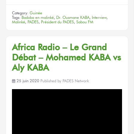
Category:
Guinée
Tags:
Badoba en malinké
,
Dr. Ousmane KABA
,
Interview
,
Malinké
,
PADES
,
Président du PADES
,
Sabou FM
Africa Radio – Le Grand
Débat – Mohamed KABA vs
Aly KABA
25 juin 2020
Published by
PADES Network