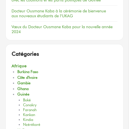
Docteur
Ousmane Kaba
à la cérémonie
de bienvenue
aux nouveaux
étudiants
de l’UKAG
Vœux
du Docteur
Ousmane Kaba
pour la nouvelle
année
2024
Catégories
Afrique
Burkina Faso
Côte d'Ivoire
Gambie
Ghana
Guinée
Boké
Conakry
Faranah
Kankan
Kindia
Nzérékoré