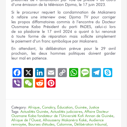
d’une émission
de la télévision
Djoma,
le 17 juin
2023.
Si le procureur
requiert
la condamnation
de Makanera
à refaire
une interview
avec Djoma TV
pour corriger
les propos
diffamatoires commis
à l’encontre
du Docteur
Ousmane Kaba Président
du parti
PADES, celui-ci lors
de sa plaidoirie
le 17
avril 2024
a quant
à lui
renoncé
à toute forme
de réparation
mais sollicite
simplement
le paiement
d’un franc
symbolique
par Makanera.
En attendant,
la délibération
prévue
pour le 29 avril
prochain,
les deux
hommes politiques doivent garder
leur mal
en patience.
Facebook
X
LinkedIn
Email
Copy
WhatsApp
Message
Teleg
Sky
Link
Viber
WeChat
Reddit
Pinterest
Category:
Afrique
,
Conakry
,
Éducation
,
Guinée
,
Justice
Tags:
Actualités Guinée
,
Actualités judiciaires
,
Affaire Docteur
Ousmane Kaba fondateur de l’Université Kofi Annan de Guinée
,
Afrique de l’Ouest
,
Alhousseny Makanéra Kaké
,
Audience
renvoyée
,
Bourses d'études
,
Calomnie
,
Délibération tribunal
,