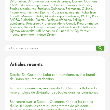
Diffamation
,
Diffamation par voie de presse
,
Docteur Ousmane
KABA
,
Éducation Supérieure en Guinée
,
Émission télévisée
,
Études supérieures
,
Étudiants Guinéens
,
Formation
,
Guinée
,
Inscriptions
,
Interview Djoma TV
,
Justice guinéenne
,
Kaba Tron
Konaté
,
Makanera Kaké
,
Maladie report audience
,
PADES
,
Parti
PADES
,
Plaidoirie
,
Plainte
,
Politique africaine
,
Politique
guinéenne
,
Procureur
,
Professeur Alpha Condé
,
Programme de
Boursiers
,
Réparation symbolique
,
Système éducatif
,
Télévision
Djoma
,
Université Kofi Annan de Guinée (UKAG)
,
Verdict
tribunal première instance Dixinn
Articles récents
Dossier
Dr. Ousmane Kaba
contre Makanera,
le tribunal
de Dixinn
ajourne
sa décision
Transition guinéenne, réaction du Dr. Ousmane Kaba à la
mise en place de délégations spéciales dans les communes
Rencontre
avec le Docteur
Ousmane Kaba
et les cadres
du PADES
dans le cadre
du programme
de plaidoirie
avec les coalitions
et les partis
politiques
de Guinée