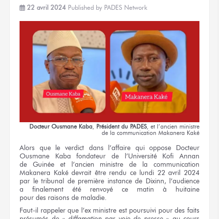
22 avril 2024
Published by
PADES Network
Docteur
Ousmane Kaba
,
Président
du PADES
,
et l’ancien
ministre
de la communication
Makanera Kaké
Alors
que le verdict
dans l’affaire
qui oppose Docteur
Ousmane Kaba
fondateur
de l’Université
Kofi Annan
de Guinée
et l’ancien
ministre
de la communication
Makanera Kaké devrait être rendu
ce lundi
22 avril
2024
par le tribunal
de première
instance
de Dixinn,
l’audience
a finalement
été renvoyé
ce matin
à huitaine
pour des raisons
de maladie.
Faut-il rappeler
que l’ex ministre
est poursuivi
pour des faits
présumés
de «
diffamation
par voie
de presse
»
au cours