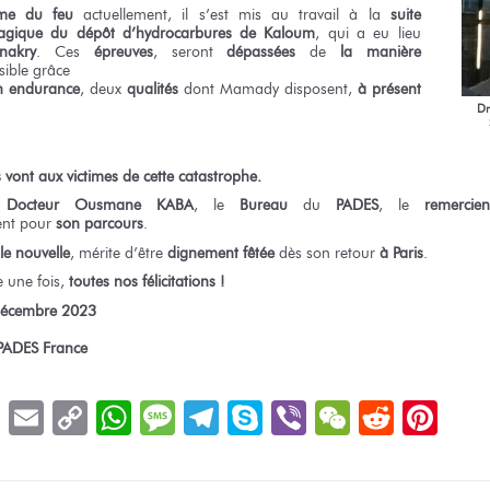
me
du feu
actuellement, il s’est mis
au travail
à la
suite
agique
du dépôt
d’hydrocarbures
de Kaloum
,
qui a eu lieu
nakry
.
Ces
épreuves
,
seront
dépassées
de
la manière
ible grâce
n endurance
,
deux
qualités
dont Mamady
disposent,
à présent
Dr
s
vont
aux victimes
de cette catastrophe.
Docteur
Ousmane KABA
,
le
Bureau
du
PADES
,
le
remercien
ent
pour
son parcours
.
le nouvelle
,
mérite d’être
dignement fêtée
dès son retour
à Paris
.
e une fois,
toutes nos félicitations !
écembre 2023
PADES France
book
LinkedIn
Email
Copy
WhatsApp
Message
Telegram
Skype
Viber
WeChat
Reddit
Pin
Link