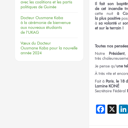
avec les coalitions
et les partis
Il fait
son baptê
politiques
de Guinée
de cet incendie
tr
cette nuit
à Co
Docteur
Ousmane Kaba
la plus positive
poss
à la cérémonie
de bienvenue
à
sa volonté
et
so
aux nouveaux
étudiants
et sur le terrain !
de l’UKAG
Vœux
du Docteur
Toutes
nos pensée
Ousmane Kaba
pour la nouvelle
année 2024
Notre
Président
,
très chaleureusem
Je pense
qu’
une tel
À très vite
et encor
Fait
à
Paris
,
le 18
d
Lamine KONÉ
Secrétaire Fédéral
Face
X