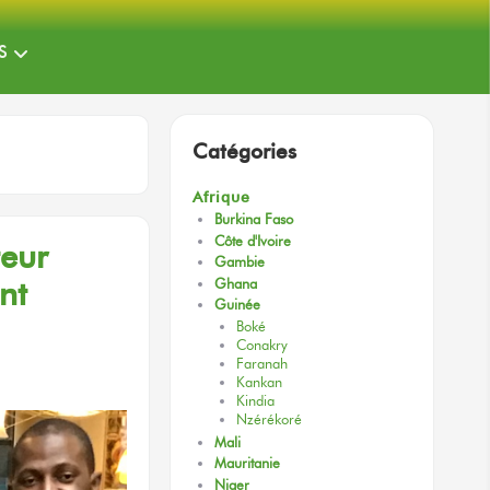
S
Catégories
Afrique
Burkina Faso
Côte d'Ivoire
teur
Gambie
nt
Ghana
Guinée
Boké
Conakry
Faranah
Kankan
Kindia
Nzérékoré
Mali
Mauritanie
Niger