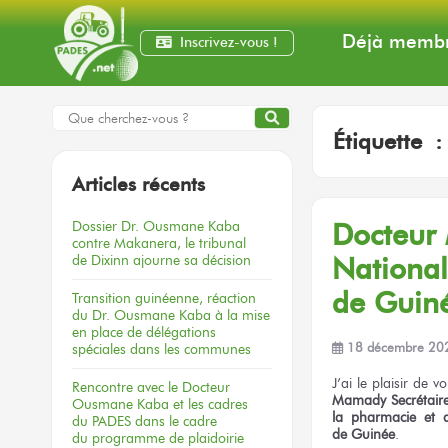
Déjà membr
Inscrivez-vous !
Étiquette 
Articles récents
Dossier
Dr. Ousmane Kaba
Docteur 
contre Makanera,
le tribunal
de Dixinn
ajourne
sa décision
Nationa
de Guine
Transition guinéenne, réaction
du Dr. Ousmane Kaba à la mise
en place de délégations
spéciales dans les communes
18 décembre 20
J’ai le plaisir
de vo
Rencontre
avec le Docteur
Mamady
Secrétair
Ousmane Kaba
et les cadres
la pharmacie
et 
du PADES
dans le cadre
de Guinée
.
du programme
de plaidoirie