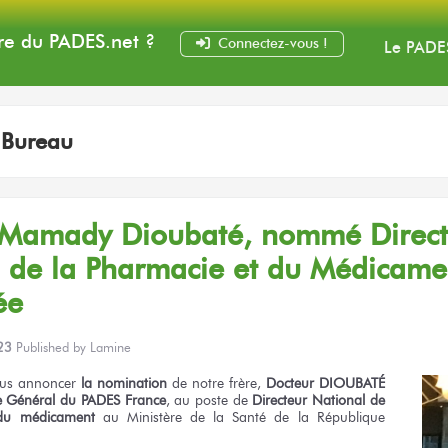
e du PADES
.net
?
Connectez-vous !
Le PADE
:
Bureau
Mamady Dioubaté, nommé Direc
l
de la Pharmacie
et du Médicame
́e
23
Published by
Lamine
us annoncer
la nomination
de notre
frère,
Docteur DIOUBATÉ
e Général
du PADES
France
,
au poste
de
Directeur
National
de
du médicament
au Ministère
de la Santé
de la République