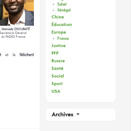
Sahel
Sénégal
Chine
Éducation
. Mamady DIOUBATÉ
Europe
Secrétaire Général
du PADES France
France
Justice
PFP
t
et le
félicitent
Russie
Santé
Social
Sport
USA
terest
Archives