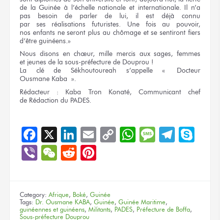
de la Guinée
à l’échelle
nationale
et internationale.
Il n’a
pas besoin
de parler
de lui,
il est déjà connu
par ses réalisations
futuristes.
Une fois
au pouvoir,
nos enfants
ne seront
plus
au chômage
et se sentiront
fiers
d’être guinéens.»
Nous disons
en chœur,
mille mercis
aux sages,
femmes
et jeunes
de la sous-préfecture
de Douprou !
La clé
de Sékhoutoureah
s’appelle « Docteur
Ousmane Kaba ».
Rédacteur :
Kaba Tron Konaté, Communicant chef
de Rédaction
du PADES.
Facebook
X
LinkedIn
Email
Copy
WhatsApp
Message
Teleg
Sky
Link
Viber
WeChat
Reddit
Pinterest
Category:
Afrique
,
Boké
,
Guinée
Tags:
Dr. Ousmane KABA
,
Guinée
,
Guinée Maritime
,
guinéennes et guinéens
,
Militants
,
PADES
,
Préfecture de Boffa
,
Sous-préfecture Douprou