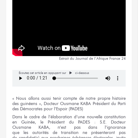
Extrait
du Journal
de l’Afrique
France 24
Écoutez cet article en appuyant sur
ci-dessous
« Nous allons
aussi tenir compte
de notre
propre histoire
des guinéens »,
Docteur
Ousmane KABA
Président
du Parti
des Démocrates
pour l’Espoir
(PADES)
Dans
le cadre
de l’élaboration
d’une nouvelle
constitution
en Guinée,
le Président
du PADES :
S.E. Docteur
Ousmane KABA,
n’est pas dans l’ignorance
que les autorités
de transition
ne présenteront pas
de candidat(s)
aux prochaines
échéances électorales, invite