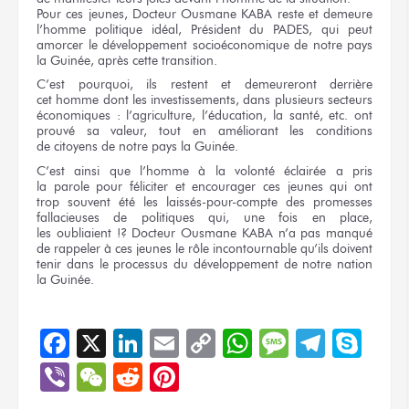
Pour
ces jeunes,
Docteur
Ousmane KABA
reste
et demeure
l’homme politique idéal, Président
du PADES
, qui peut
amorcer
le développement
socioéconomique
de notre pays
la Guinée,
après
cette transition.
C’est pourquoi,
ils restent
et demeureront
derrière
cet homme
dont
les investissements,
dans plusieurs
secteurs
économiques :
l’agriculture, l’éducation,
la santé,
etc. ont
prouvé
sa valeur,
tout
en améliorant
les conditions
de citoyens
de notre pays
la Guinée.
C’est ainsi
que l’homme
à la volonté
éclairée
a pris
la parole
pour féliciter
et encourager
ces jeunes
qui ont
trop souvent
été
les laissés-pour-compte
des promesses
fallacieuses
de politiques
qui,
une fois
en place,
les oubliaient !?
Docteur
Ousmane KABA
n’a pas manqué
de rappeler
à ces jeunes
le rôle
incontournable
qu’ils doivent
tenir
dans le processus
du développement
de notre nation
la Guinée.
Facebook
X
LinkedIn
Email
Copy
WhatsApp
Message
Teleg
Sky
Link
Viber
WeChat
Reddit
Pinterest