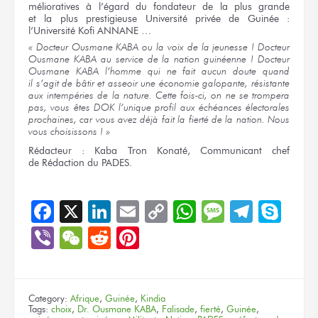
mélioratives
à l’égard
du fondateur
de la plus
grande
et la plus
prestigieuse Université privée
de Guinée :
l’Université
Kofi ANNANE …
« Docteur
Ousmane KABA
ou la voix
de la jeunesse !
Docteur
Ousmane KABA
au service
de la nation
guinéenne !
Docteur
Ousmane KABA
l’homme
qui ne fait
aucun doute quand
il s’agit
de bâtir
et asseoir
une économie
galopante, résistante
aux intempéries
de la nature.
Cette fois-ci,
on ne
se trompera
pas,
vous êtes
DOK l’unique profil
aux échéances
électorales
prochaines, car
vous avez
déjà fait
la fierté
de
la nation.
Nous
vous choisissons ! »
Rédacteur :
Kaba Tron Konaté, Communicant chef
de Rédaction
du PADES.
Facebook
X
LinkedIn
Email
Copy
WhatsApp
Message
Teleg
Sky
Link
Viber
WeChat
Reddit
Pinterest
Category:
Afrique
,
Guinée
,
Kindia
Tags:
choix
,
Dr. Ousmane KABA
,
Falisade
,
fierté
,
Guinée
,