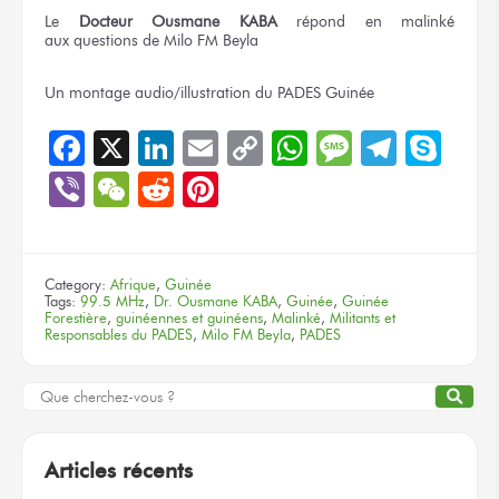
Le
Docteur
Ousmane KABA
répond
en malinké
aux questions
de Milo FM
Beyla
Un montage
audio/illustration
du PADES
Guinée
Facebook
X
LinkedIn
Email
Copy
WhatsApp
Message
Teleg
Sky
Link
Viber
WeChat
Reddit
Pinterest
Category:
Afrique
,
Guinée
Tags:
99.5 MHz
,
Dr. Ousmane KABA
,
Guinée
,
Guinée
Forestière
,
guinéennes et guinéens
,
Malinké
,
Militants et
Responsables du PADES
,
Milo FM Beyla
,
PADES
Articles récents