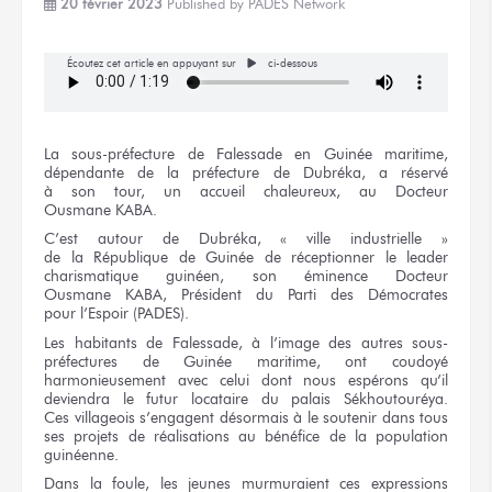
20 février 2023
Published by
PADES Network
Écoutez cet article en appuyant sur
ci-dessous
La sous-préfecture
de Falessade
en Guinée
maritime,
dépendante
de la préfecture
de Dubréka,
a réservé
à son tour,
un accueil
chaleureux,
au Docteur
Ousmane KABA.
C’est autour
de Dubréka,
« ville industrielle »
de la République
de Guinée
de réceptionner
le leader
charismatique guinéen,
son éminence Docteur
Ousmane KABA,
Président
du Parti
des Démocrates
pour l’Espoir
(PADES).
Les habitants
de Falessade,
à l’image
des autres
sous-
préfectures
de Guinée maritime,
ont coudoyé
harmonieusement
avec celui
dont
nous espérons
qu’il
deviendra
le futur
locataire
du palais
Sékhoutouréya.
Ces villageois
s’engagent désormais
à le soutenir
dans tous
ses projets
de réalisations
au bénéfice
de la population
guinéenne.
Dans
la foule,
les jeunes
murmuraient
ces expressions