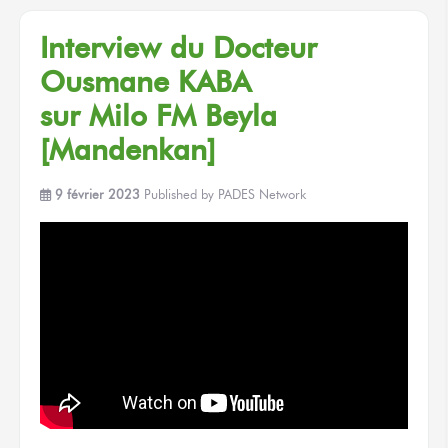
Interview
du Docteur
Ousmane KABA
sur Milo FM
Beyla
[Mandenkan]
9 février 2023
Published by
PADES Network