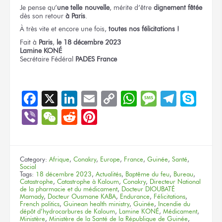
Je pense
qu’
une telle nouvelle
,
mérite d’être
dignement fêtée
dès son retour
à Paris
.
À très vite
et encore une fois,
toutes nos félicitations !
Fait
à
Paris
,
le 18
décembre 2023
Lamine KONÉ
Secrétaire Fédéral
PADES France
Facebook
X
LinkedIn
Email
Copy
WhatsApp
Message
Teleg
Sky
Link
Viber
WeChat
Reddit
Pinterest
Category:
Afrique
,
Conakry
,
Europe
,
France
,
Guinée
,
Santé
,
Social
Tags:
18 décembre 2023
,
Actualités
,
Baptême du feu
,
Bureau
,
Catastrophe
,
Catastrophe à Kaloum
,
Conakry
,
Directeur National
de la pharmacie et du médicament
,
Docteur DIOUBATÉ
Mamady
,
Docteur Ousmane KABA
,
Endurance
,
Félicitations
,
French politics
,
Guinean health ministry
,
Guinée
,
Incendie du
dépôt d’hydrocarbures de Kaloum
,
Lamine KONÉ
,
Médicament
,
Ministère
,
Ministère de la Santé de la République de Guinée
,