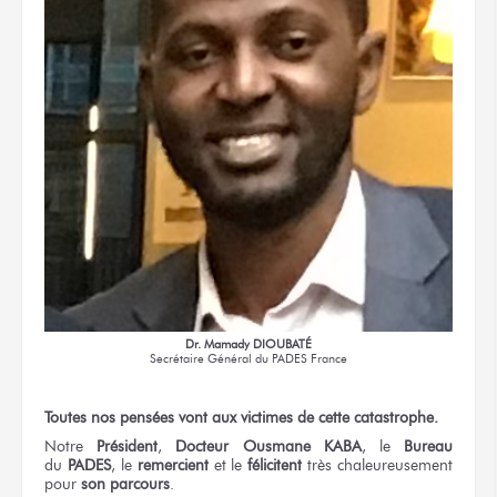
Dr. Mamady DIOUBATÉ
Secrétaire Général
du PADES France
Toutes
nos pensées
vont
aux victimes
de cette catastrophe.
Notre
Président
,
Docteur
Ousmane KABA
,
le
Bureau
du
PADES
,
le
remercient
et le
félicitent
très chaleureusement
pour
son parcours
.