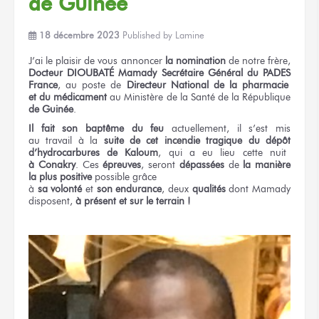
de Guinée
18 décembre 2023
Published by
Lamine
J’ai le plaisir
de vous annoncer
la nomination
de notre
frère,
Docteur DIOUBATÉ Mamady
Secrétaire Général
du PADES
France
,
au poste
de
Directeur
National
de la pharmacie
et du médicament
au Ministère
de la Santé
de la République
de Guinée
.
Il fait
son baptême
du feu
actuellement, il s’est mis
au travail
à la
suite
de cet incendie
tragique
du dépôt
d’hydrocarbures
de Kaloum
,
qui a eu lieu
cette nuit
à Conakry
.
Ces
épreuves
,
seront
dépassées
de
la manière
la plus positive
possible grâce
à
sa volonté
et
son endurance
,
deux
qualités
dont Mamady
disposent,
à présent
et sur le terrain !