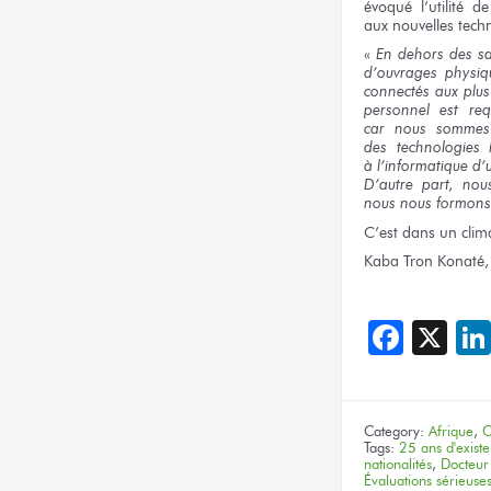
évoqué l’utilité
de
aux nouvelles
techn
«
En dehors
des sa
d’ouvrages physi
connectés aux plus
personnel est re
car nous sommes
des technologies
i
à l’informatique
d’
D’autre part,
nou
nous nous formons
C’est
dans un clim
Kaba Tron Konaté,
Face
X
Category:
Afrique
,
C
Tags:
25 ans d'exist
nationalités
,
Docteu
Évaluations sérieuse