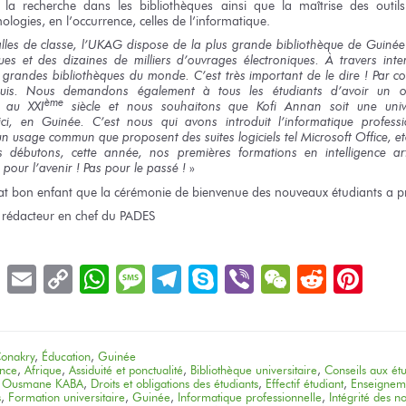
 la recherche
dans les bibliothèques
ainsi que
la maîtrise
des outils
ologies,
en l’occurrence,
celles de l’informatique.
lles
de classe,
l’UKAG dispose
de la plus
grande bibliothèque
de Guinée
ques
et des dizaines
de milliers
d’ouvrages électroniques. À travers int
 grandes bibliothèques du monde. C’est très important de le dire ! Par con
quis. Nous demandons également à tous les étudiants d’avoir un or
ème
au XXI
siècle
et nous souhaitons
que Kofi Annan soit
une univ
ci,
en Guinée.
C’est nous
qui avons
introduit l’informatique professi
un usage
commun
que proposent
des suites
logiciels
tel Microsoft
Office, et
s débutons,
cette année,
nos premières
formations
en intelligence
art
pour l’avenir !
Pas pour
le passé !
»
at
bon enfant
que la cérémonie
de bienvenue
des nouveaux
étudiants
a p
 rédacteur
en chef
du PADES
book
LinkedIn
Email
Copy
WhatsApp
Message
Telegram
Skype
Viber
WeChat
Reddit
Pin
Link
onakry
,
Éducation
,
Guinée
ence
,
Afrique
,
Assiduité et ponctualité
,
Bibliothèque universitaire
,
Conseils aux étu
r Ousmane KABA
,
Droits et obligations des étudiants
,
Effectif étudiant
,
Enseigneme
s
,
Formation universitaire
,
Guinée
,
Informatique professionnelle
,
Intégrité des n