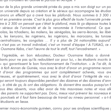
es
qui travaillent
en Guinée
et partout
en Afrique.
»
eur
de la plus
grande université privée
du pays
a mis
son doigt
sur un po
on université depuis sa création et le sérieux qui accompagne les étudia
s avons un effectif qui a crevé tous les plafonds. Nous sommes
à 3 300
i
ent
en première
année.
C’est le plus
gros effectif
de toute
l’université privé
ière
à 2 300
on pensait
que c’était
le plafond,
mais là
ça dépasse
toutes
l
 sérieux
de l’université
et de la renommée
à l’international.
Ce que v
golais,
les tchadiens,
les maliens,
les sénégalais,
les sierra-léonais,
les libé
s,
les kenyans,
les nigériens,
les nigérians,
les marocains,
les tunisie
 centrafricains,
les congolais …
Il y a
plus
de 24
nationalités aujourd
a n’est pas
un travail
individuel,
c’est un travail
d’équipe !
À l’UKAG,
ce 
Ousmane Kaba,
c’est l’œuvre
de tout
le staff,
tout l’encadrement.
»
 l’agréable,
en bon
éducateur, Docteur Ousmane Kaba
a donné
iants pour ne pas qu’ils redoublent
car pour lui,
«
les étudiants
inscrits
à
»
qui garantissent
le bon
fonctionnement
de l’institution.
«
Je l’ai
dit,
i
s
à Kofi
Annan
de Guinée,
vous avez
le droit
d’avoir
un programme
recon
t
d’avoir
des programmes
qui sont
complètement achevés,
vous av
rieuses,
et quatrièmement,
vous avez
le droit
d’avoir l’intégrité
de vos 
qui seront
toujours disponibles pendant
des dizaines
et des dizaines
d’ann
s,
à côté
de ça,
ils ont
des obligations.
Ils doivent
être assidus
puisqu’on f
vous êtes
absents,
vous allez
avoir
de très mauvaises
notes
et vous all
t
des parents
ne supportent
pas. Donc,
mieux vaut
prévenir
les nouveaux
é
 ponctuels
et il faut
faire beaucoup
de travail
au niveau
personnel.
»
a-t-i
’étudiants
en liesse.
remier
macro-économiste guinéen, connu
pour ses analyses
scientifiques