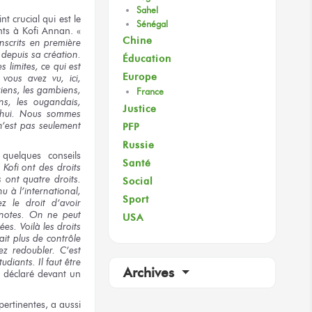
Sahel
int
crucial qui est le
Sénégal
nts à Kofi Annan. «
Chine
nscrits
en première
e
depuis sa création.
Éducation
es limites,
ce qui est
Europe
ous avez vu, ici,
riens,
les gambiens,
France
ns,
les ougandais,
Justice
’hui.
Nous sommes
n’est pas
seulement
PFP
Russie
quelques conseils
Santé
 Kofi
ont
des droits
ls ont
quatre droits.
Social
nu
à l’international,
Sport
ez
le droit
d’avoir
notes.
On ne peut
USA
ées. Voilà
les droits
ait
plus de contrôle
ez
redoubler. C’est
tudiants.
Il faut
être
Archives
l déclaré devant un
 pertinentes,
a aussi