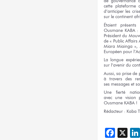
de gouvernance
cette plateforme
d’anticiper
les cris
sur le continent
afr
Étaient présent
Ousmane KABA :
Président
du Mouv
de « Public
Affairs
Miara
Miainga »,
Européen
pour l’Ac
La longue
expérie
sur l’avenir
du cont
Aussi,
sa prise
de 
à travers
des re
ses messages
et s
Une fierté
natio
avec une vision
p
Ousmane KABA !
Rédacteur :
Kaba T
Face
X