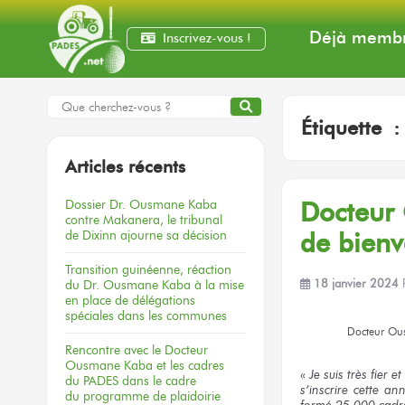
Déjà membr
Inscrivez-vous !
Étiquette 
Articles récents
Dossier
Dr. Ousmane Kaba
Docteur
contre Makanera,
le tribunal
de Dixinn
ajourne
sa décision
de bien
Transition guinéenne, réaction
du Dr. Ousmane Kaba à la mise
18 janvier 2024
en place de délégations
spéciales dans les communes
Docteur
Ou
Rencontre
avec le Docteur
Ousmane Kaba
et les cadres
«
Je suis très fier e
du PADES
dans le cadre
s’inscrire
cette an
du programme
de plaidoirie