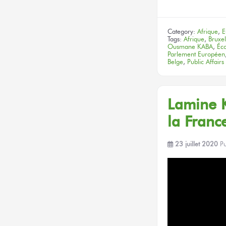
Category:
Afrique
,
E
Tags:
Afrique
,
Bruxel
Ousmane KABA
,
Éc
Parlement Européen
Belge
,
Public Affairs
Lamine K
la Franc
23 juillet 2020
P