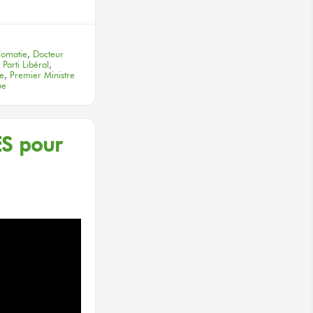
lomatie
,
Docteur
arti Libéral
,
ue
,
Premier Ministre
ue
ES pour