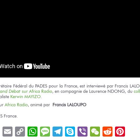
crétaire Fédéral du PADES pour la France, est interviewé par Francis LA
rand Débat
sur Africa Radio
, en compagnie de Laurence NDONG, du
col
aliste
Kerwin MAYIZO
.
ur
Africa Radio
, animé par
Francis LALOUPO
S France.
book
LinkedIn
Email
Copy
WhatsApp
Message
Telegram
Skype
Viber
WeChat
Reddit
Pin