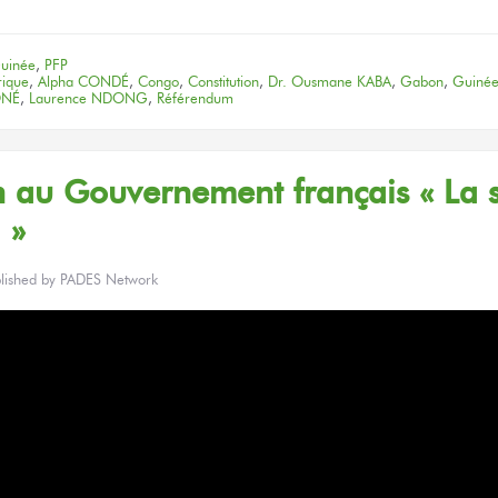
Link
uinée
,
PFP
rique
,
Alpha CONDÉ
,
Congo
,
Constitution
,
Dr. Ousmane KABA
,
Gabon
,
Guinée
ONÉ
,
Laurence NDONG
,
Référendum
 au Gouvernement français « La s
 »
lished by
PADES Network