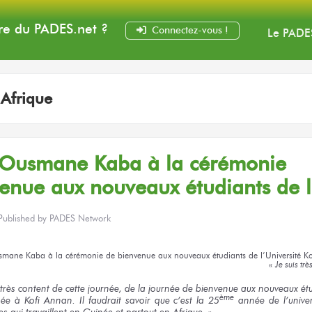
e du PADES
.net
?
Connectez-vous !
Le PADE
:
Afrique
Ousmane Kaba
à la cérémonie
venue
aux nouveaux
étudiants
de 
Published by
PADES Network
smane Kaba
à la cérémonie
de bienvenue
aux nouveaux
étudiants
de l’Université
Ko
«
Je suis
très
t très content
de cette journée,
de la journée
de bienvenue
aux nouveaux
ét
ème
née
à Kofi Annan.
Il faudrait
savoir que c’est
la 25
année
de l’univer