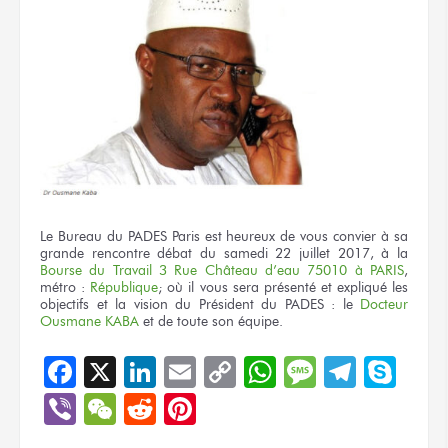
Le Bureau du PADES Paris est heureux de vous convier à sa
grande rencontre débat du samedi 22 juillet 2017, à la
Bourse du Travail 3 Rue Château d’eau 75010 à PARIS
,
métro :
République
; où il vous sera présenté et expliqué les
objectifs et la vision du Président du PADES : le
Docteur
Ousmane KABA
et de toute son équipe.
Facebook
X
LinkedIn
Email
Copy
WhatsApp
Message
Teleg
Sky
Link
Viber
WeChat
Reddit
Pinterest