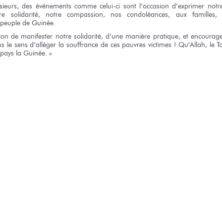
sieurs,
des événements
comme celui-ci
sont l’occasion d’exprimer
notr
re solidarité,
notre compassion,
nos condoléances,
aux familles,
 peuple
de Guinée.
sion
de manifester
notre solidarité,
d’une manière
pratique,
et encourag
s le sens
d’alléger
la souffrance
de ces pauvres
victimes !
Qu’Allah,
le T
 pays
la Guinée. »