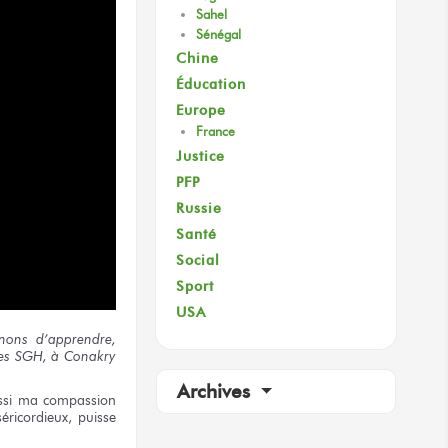
Sahel
Sénégal
Chine
Éducation
Europe
France
Justice
PFP
Russie
Santé
Social
Sport
USA
nons
d’apprendre,
es
SGH,
à Conakry
Archives
ssi
ma compassion
éricordieux,
puisse