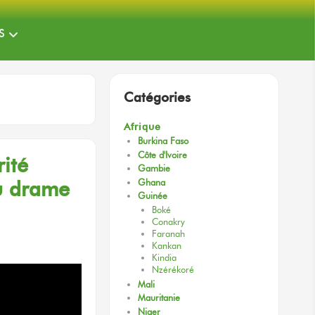
S
Catégories
Afrique
Burkina Faso
Côte d'Ivoire
ité
Gambie
u drame
Ghana
Guinée
Boké
Conakry
Faranah
Kankan
Kindia
Nzérékoré
Mali
Mauritanie
Niger