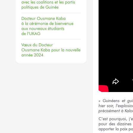
avec les coalitions
et les partis
politiques
de Guinée
Docteur
Ousmane Kaba
à la cérémonie
de bienvenue
aux nouveaux
étudiants
de l’UKAG
Vœux
du Docteur
Ousmane Kaba
pour la nouvelle
année 2024
«
Guinéens
et gu
hier soir,
l’explosi
précisément
à Kalo
C’est pourquoi, j
pour des dizaines
apporter
la paix
po