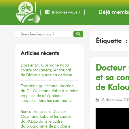
Déjà membr
Inscrivez-vous !
Étiquette 
Articles récents
Dossier
Dr. Ousmane Kaba
Docteur
contre Makanera,
le tribunal
de Dixinn
ajourne
sa décision
et sa co
de Kalo
Transition guinéenne, réaction
du Dr. Ousmane Kaba à la mise
en place de délégations
spéciales dans les communes
18 décembre 20
Rencontre
avec le Docteur
Ousmane Kaba
et les cadres
du PADES
dans le cadre
du programme
de plaidoirie