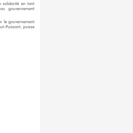
e solidarité
en tant
au gouvernement
er
le gouvernement
out-Puissant,
puisse