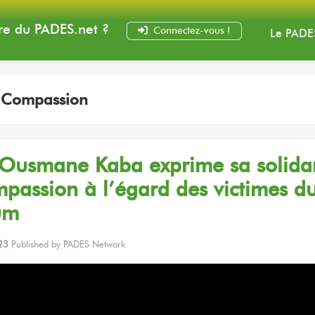
e du PADES
.net
?
Connectez-vous !
Le PADE
:
Compassion
 Ousmane Kaba exprime
sa solidar
mpassion
à l’égard
des victimes
d
um
23
Published by
PADES Network