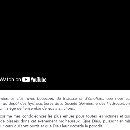
inéennes
c’est avec beaucoup
de tristesse
et d’émotions
que nous ve
on
du dépôt
des hydrocarbures
de la Société
Guinéenne
des Hydrocarbur
um,
siège
de l’ensemble
de nos institutions.
’exprime
mes condoléances
les plus
émues
pour toutes
les victimes
et au
de blessés
dans cet événement
malheureux.
Que Dieu,
puissant
et mis
ur ceux
qui sont
partis
et que Dieu
leur accorde
le paradis.