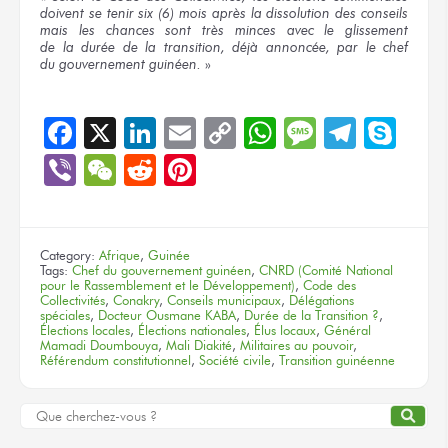
doivent
se tenir
six (6) mois
après
la dissolution
des conseils
mais les chances
sont très minces
avec le glissement
de la durée
de la transition,
déjà annoncée,
par le chef
du gouvernement
guinéen.
»
Facebook
X
LinkedIn
Email
Copy
WhatsApp
Message
Teleg
Sky
Link
Viber
WeChat
Reddit
Pinterest
Category:
Afrique
,
Guinée
Tags:
Chef du gouvernement guinéen
,
CNRD (Comité National
pour le Rassemblement et le Développement)
,
Code des
Collectivités
,
Conakry
,
Conseils municipaux
,
Délégations
spéciales
,
Docteur Ousmane KABA
,
Durée de la Transition ?
,
Élections locales
,
Élections nationales
,
Élus locaux
,
Général
Mamadi Doumbouya
,
Mali Diakité
,
Militaires au pouvoir
,
Référendum constitutionnel
,
Société civile
,
Transition guinéenne