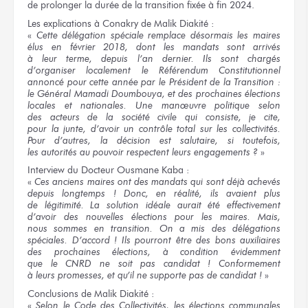
de prolonger
la durée
de la transition
fixée
à fin
2024.
Les explications
à Conakry
de Malik
Diakité :
«
Cette délégation
spéciale remplace désormais
les maires
élus
en février
2018,
dont les mandats
sont arrivés
à leur terme,
depuis
l’an dernier.
Ils sont
chargés
d’organiser localement
le Référendum Constitutionnel
annoncé
pour cette année
par le Président
de la Transition :
le Général
Mamadi Doumbouya,
et des prochaines
élections
locales
et nationales.
Une manœuvre
politique selon
des acteurs
de la société
civile
qui consiste,
je cite,
pour la junte,
d’avoir
un contrôle
total
sur les collectivités.
Pour d’autres,
la décision
est salutaire,
si toutefois,
les autorités
au pouvoir
respectent
leurs engagements ?
»
Interview
du Docteur
Ousmane Kaba :
«
Ces anciens
maires ont
des mandats
qui sont
déjà achevés
depuis longtemps !
Donc,
en réalité,
ils avaient
plus
de légitimité.
La solution
idéale
aurait été
effectivement
d’avoir
des nouvelles
élections
pour les maires.
Mais,
nous sommes
en transition.
On a mis
des délégations
spéciales.
D’accord !
Ils pourront être
des bons auxiliaires
des prochaines élections,
à condition évidemment
que le CNRD
ne soit
pas candidat !
Conformement
à leurs promesses,
et qu’il ne supporte pas
de candidat !
»
Conclusions
de Malik
Diakité :
«
Selon
le Code
des Collectivités,
les élections
communales