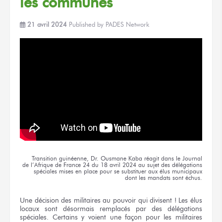
les communes
21 avril 2024
Published by
PADES Network
Transition guinéenne,
Dr. Ousmane
Kaba réagit
dans le Journal
de l’Afrique
de France
24
du 18 avril
2024
au sujet
des délégations
spéciales
mises en place
pour se substituer
aux élus
municipaux
dont les mandats
sont échus.
Une décision
des militaires
au pouvoir
qui divisent !
Les élus
locaux
sont désormais
remplacés
par des délégations
spéciales. Certains
y voient
une façon
pour les militaires