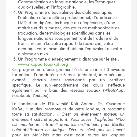
Communication en langue nationale, les Techniques
audiovisuelles, et l’Infographie.
Un Programme d’équivalence des diplômes: après
l’obtention d’un diplôme professionnel, d’une licence
LMD, d’un diplôme technique ou d’ingénierie, d’une
maîtrise et d’un master, des cours de méthodologie de
traduction, de terminologies scientifiques dans les
langues nationales vous permettront de traduire et de
transcrire en n’ko votre rapport de recherche, votre
mémoire, votre thèse afin d’obtenir l’équivalent de votre
diplôme en n’ko.
Un Programme d’enseignement à distance sur le site :
www.nkopourtous-kofi.org
Ce programme d’enseignement à distance inclut 3 niveaux
formation d’une durée de 6 mois (débutant, intermédiaire,
avancé), chacun étant sanctionné par un certificat
spécifique. Le suivi-encadrement des cours s’effectue
également par le biais des réseaux sociaux (
WhatsApp
,
Facebook
,
Youtube
).
Le fondateur de l’Université Kofi Annan, Dr. Ousmane
KABA, l’un des promoteurs de cette langue, a proclamé
toute sa satisfaction. «
C’est un événement majeur, un
événement culturel important. Vous savez, l’alphabet N’ko
est maintenant introduit dans les ordinateurs pour féliciter
l’alphabétisation en Afrique. L’écriture n’est pas seulement
pour les Malinkés mais c’est pour toutes les langues