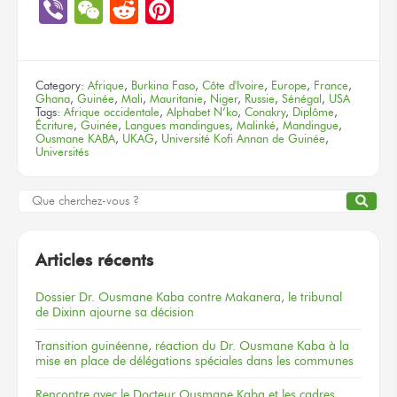
Link
Viber
WeChat
Reddit
Pinterest
Category:
Afrique
,
Burkina Faso
,
Côte d'Ivoire
,
Europe
,
France
,
Ghana
,
Guinée
,
Mali
,
Mauritanie
,
Niger
,
Russie
,
Sénégal
,
USA
Tags:
Afrique occidentale
,
Alphabet N’ko
,
Conakry
,
Diplôme
,
Écriture
,
Guinée
,
Langues mandingues
,
Malinké
,
Mandingue
,
Ousmane KABA
,
UKAG
,
Université Kofi Annan de Guinée
,
Universités
Articles récents
Dossier
Dr. Ousmane Kaba
contre Makanera,
le tribunal
de Dixinn
ajourne
sa décision
Transition guinéenne, réaction du Dr. Ousmane Kaba à la
mise en place de délégations spéciales dans les communes
Rencontre
avec le Docteur
Ousmane Kaba
et les cadres