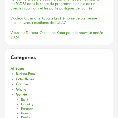
du PADES
dans le cadre
du programme
de plaidoirie
avec les coalitions
et les partis
politiques
de Guinée
Docteur
Ousmane Kaba
à la cérémonie
de bienvenue
aux nouveaux
étudiants
de l’UKAG
Vœux
du Docteur
Ousmane Kaba
pour la nouvelle
année
2024
Catégories
Afrique
Burkina Faso
Côte d'Ivoire
Gambie
Ghana
Guinée
Boké
Conakry
Faranah
Kankan
Kindia