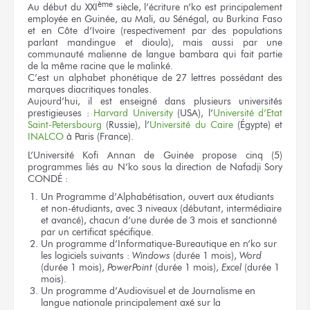
ème
Au début du XXI
siècle, l’écriture n’ko est principalement
employée en Guinée, au Mali, au Sénégal, au Burkina Faso
et en Côte d’Ivoire (respectivement par des populations
parlant mandingue et dioula), mais aussi par une
communauté malienne de langue bambara qui fait partie
de la même racine que le malinké.
C’est un alphabet phonétique de 27 lettres possédant des
marques diacritiques tonales.
Aujourd’hui, il est enseigné dans plusieurs universités
prestigieuses :
Harvard University
(USA), l’
Université d’Etat
Saint-Petersbourg
(Russie), l’
Université du Caire
(Égypte) et
INALCO
à Paris (France).
L’Université Kofi Annan de Guinée propose cinq (5)
programmes liés au N’ko sous la direction de Nafadji Sory
CONDÉ :
Un Programme d’Alphabétisation, ouvert aux étudiants
et non-étudiants, avec 3 niveaux (débutant, intermédiaire
et avancé), chacun d’une durée de 3 mois et sanctionné
par un certificat spécifique.
Un programme d’Informatique-Bureautique en n’ko sur
les logiciels suivants :
Windows
(durée 1 mois),
Word
(durée 1 mois),
PowerPoint
(durée 1 mois),
Excel
(durée 1
mois).
Un programme d’Audiovisuel et de Journalisme en
langue nationale principalement axé sur la