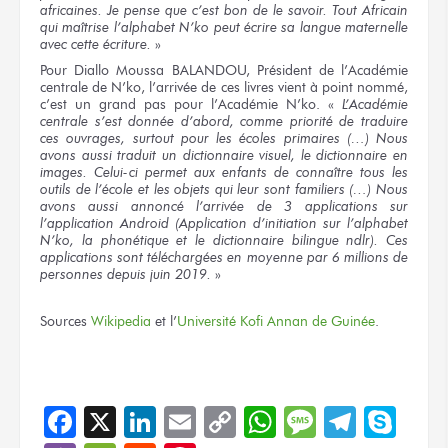
africaines. Je pense que c’est bon de le savoir. Tout Africain
qui maîtrise l’alphabet N’ko peut écrire sa langue maternelle
avec cette écriture.
»
Pour Diallo Moussa BALANDOU, Président de l’Académie
centrale de N’ko, l’arrivée de ces livres vient à point nommé,
c’est un grand pas pour l’Académie N’ko. «
L’Académie
centrale s’est donnée d’abord, comme priorité de traduire
ces ouvrages, surtout pour les écoles primaires (…) Nous
avons aussi traduit un dictionnaire visuel, le dictionnaire en
images. Celui-ci permet aux enfants de connaître tous les
outils de l’école et les objets qui leur sont familiers (…) Nous
avons aussi annoncé l’arrivée de 3 applications sur
l’application Android (Application d’initiation sur l’alphabet
N’ko, la phonétique et le dictionnaire bilingue ndlr). Ces
applications sont téléchargées en moyenne par 6 millions de
personnes depuis juin 2019.
»
Sources
Wikipedia
et l’
Université Kofi Annan de Guinée
.
Facebook
X
LinkedIn
Email
Copy
WhatsApp
Message
Teleg
Sky