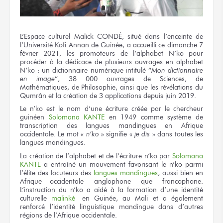
L’Espace culturel Malick CONDÉ, situé dans l’enceinte de
l’Université Kofi Annan de Guinée, a accueilli ce dimanche 7
février 2021, les promoteurs de l’alphabet N’ko pour
procéder à la dédicace de plusieurs ouvrages en alphabet
N’ko : un dictionnaire numérique intitulé “
Mon dictionnaire
en image
”, 38 000 ouvrages de Sciences, de
Mathématiques, de Philosophie, ainsi que les révélations du
Qumrân et la création de 3 applications depuis juin 2019.
Le n’ko est le nom d’une écriture créée par le chercheur
guinéen
Solomana KANTE
en 1949 comme système de
transcription des langues mandingues en Afrique
occidentale. Le mot «
n’ko
» signifie «
je dis
» dans toutes les
langues mandingues.
La création de l’alphabet et de l’écriture n’ko par
Solomana
KANTE
a entraîné un mouvement favorisant le n’ko parmi
l’élite des locuteurs des
langues mandingues
, aussi bien en
Afrique occidentale anglophone que francophone.
L’instruction du n’ko a aidé à la formation d’une identité
culturelle
malinké
en Guinée, au Mali et a également
renforcé l’identité linguistique mandingue dans d’autres
régions de l’Afrique occidentale.