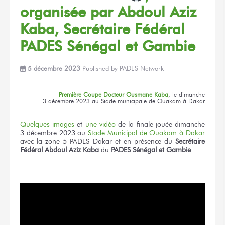
organisée
par Abdoul
Aziz
Kaba, Secrétaire Fédéral
PADES Sénégal
et Gambie
5 décembre 2023
Published by
PADES Network
Première Coupe
Docteur
Ousmane Kaba
,
le dimanche
3 décembre 2023
au Stade
municipale
de Ouakam
à Dakar
Quelques images
et
une vidéo
de la finale
jouée dimanche
3 décembre 2023
au
Stade
Municipal
de Ouakam
à Dakar
avec la zone 5
PADES Dakar
et en présence
du
Secrétaire
Fédéral Abdoul Aziz Kaba
du
PADES
Sénégal
et Gambie
.