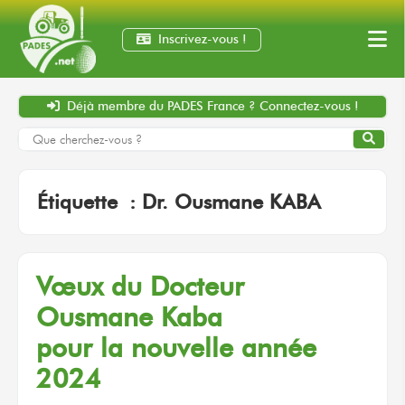
Inscrivez-vous !
Déjà membre
du PADES France ?
Connectez-vous !
Étiquette :
Dr. Ousmane KABA
Vœux
du Docteur
Ousmane Kaba
pour la nouvelle
année
2024