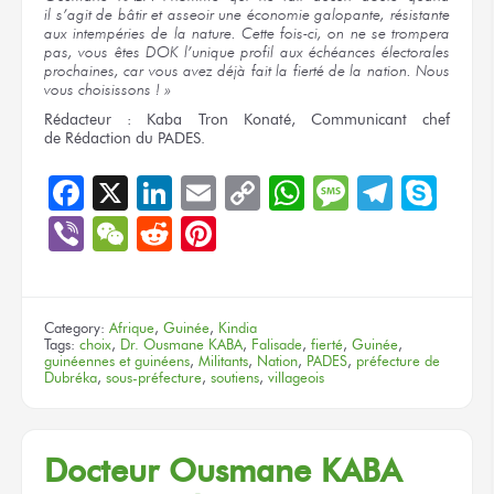
il s’agit
de bâtir
et asseoir
une économie
galopante, résistante
aux intempéries
de la nature.
Cette fois-ci,
on ne
se trompera
pas,
vous êtes
DOK l’unique profil
aux échéances
électorales
prochaines, car
vous avez
déjà fait
la fierté
de
la nation.
Nous
vous choisissons ! »
Rédacteur :
Kaba Tron Konaté, Communicant chef
de Rédaction
du PADES.
Facebook
X
LinkedIn
Email
Copy
WhatsApp
Message
Teleg
Sky
Link
Viber
WeChat
Reddit
Pinterest
Category:
Afrique
,
Guinée
,
Kindia
Tags:
choix
,
Dr. Ousmane KABA
,
Falisade
,
fierté
,
Guinée
,
guinéennes et guinéens
,
Militants
,
Nation
,
PADES
,
préfecture de
Dubréka
,
sous-préfecture
,
soutiens
,
villageois
Docteur
Ousmane KABA