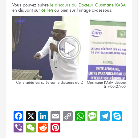
Vous pouvez
suivre
le discours
du Docteur
Ousmane KABA
en cliquant
sur
ce lien
ou bien
sur l’image
ci-dessous.
Cette vidéo
est calée
sur le discours
du Dr.
Ousmane KABA
débute
à +00:27:00
Facebook
X
LinkedIn
Email
Copy
WhatsApp
Message
Teleg
Sky
Link
Viber
WeChat
Reddit
Pinterest