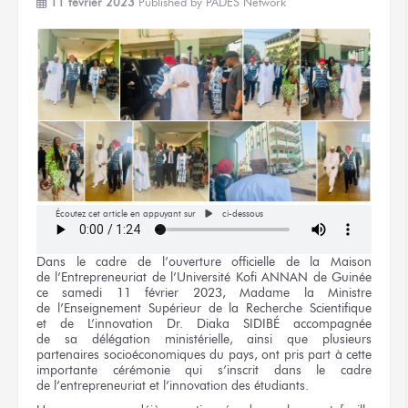
11 février 2023
Published by
PADES Network
Écoutez cet article en appuyant sur
ci-dessous
Dans
le cadre
de l’ouverture
officielle
de la Maison
de l’Entrepreneuriat
de l’Université
Kofi ANNAN
de Guinée
ce samedi
11 février
2023, Madame
la Ministre
de l’Enseignement
Supérieur
de la Recherche
Scientifique
et de L’innovation
Dr. Diaka SIDIBÉ
accompagnée
de sa délégation
ministérielle, ainsi que plusieurs
partenaires socioéconomiques
du pays,
ont pris part à cette
importante cérémonie qui s’inscrit dans
le cadre
de l’entrepreneuriat
et l’innovation
des étudiants.