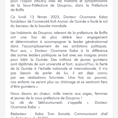
pour l’Espoir
(PADES) avec
les militants
et sympathisants
de la Sous-Préfecture
de Douprou,
dans
la Préfecture
de Boffa.
Ce lundi
13 février
2023, Docteur
Ousmane Kaba
fondateur
de l’université
Kofi Annan
de Guinée
a foulé
le sol
du berceau
de la bauxite
mondiale.
Les habitants
de Douprou
relevant
de la préfecture
de Boffa
ont
une fois
de plus
réitéré
leur engagement
et détermination
à accompagner
le leader
générationnel
dans l’accomplissement
de ses ambitions
politiques.
Pour eux,
« Docteur
Ousmane Kaba
à la différence
des autres
leaders politiques
se bat
avec ses maigres
avoirs
pour bâtir
la Guinée.
Des millions
de jeunes
guinéens
sont diplômés
de son université
et font,
aujourd’hui,
la fierté
de la Guinée
à l’échelle
nationale
et internationale.
Il n’a
pas besoin
de parler
de lui,
il est déjà connu
par ses réalisations
futuristes.
Une fois
au pouvoir,
nos enfants
ne seront
plus
au chômage
et se sentiront
fiers
d’être guinéens.»
Nous disons
en chœur,
mille mercis
aux sages,
femmes
et jeunes
de la sous-préfecture
de Douprou !
La clé
de Sékhoutoureah
s’appelle « Docteur
Ousmane Kaba ».
Rédacteur :
Kaba Tron Konaté, Communicant chef