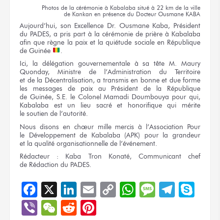
Photos
de la cérémonie
à Kabalaba
situé
à 22 km
de la ville
de Kankan
en présence
du Docteur
Ousmane KABA
Aujourd’hui,
son Excellence
Dr. Ousmane
Kaba, Président
du PADES,
a pris
part
à la cérémonie
de prière
à Kabalaba
afin
que règne
la paix
et la quiétude
sociale
en République
de Guinée
.
Ici,
la délégation
gouvernementale
à sa tête
M. Maury
Quonday, Ministre
de l’Administration
du Territoire
et de la Décentralisation,
a transmis
en bonne
et due
forme
les messages
de paix
au Président
de la République
de Guinée,
S.E.
le Colonel
Mamadi Doumbouya
pour qui,
Kabalaba est
un lieu
sacré
et honorifique
qui mérite
le soutien
de l’autorité.
Nous disons
en chœur
mille mercis
à l’Association
Pour
le Développement
de Kabalaba
(APK) pour
la grandeur
et la qualité
organisationnelle
de l’événement.
Rédacteur :
Kaba Tron Konaté, Communicant chef
de Rédaction
du PADES.
Facebook
X
LinkedIn
Email
Copy
WhatsApp
Message
Teleg
Sky
Link
Viber
WeChat
Reddit
Pinterest