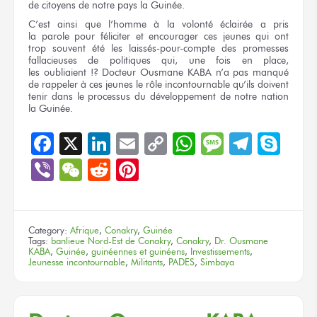
de citoyens
de notre pays
la Guinée.
C’est ainsi
que l’homme
à la volonté
éclairée
a pris
la parole
pour féliciter
et encourager
ces jeunes
qui ont
trop souvent
été
les laissés-pour-compte
des promesses
fallacieuses
de politiques
qui,
une fois
en place,
les oubliaient !?
Docteur
Ousmane KABA
n’a pas manqué
de rappeler
à ces jeunes
le rôle
incontournable
qu’ils doivent
tenir
dans le processus
du développement
de notre nation
la Guinée.
Facebook
X
LinkedIn
Email
Copy
WhatsApp
Message
Teleg
Sky
Link
Viber
WeChat
Reddit
Pinterest
Category:
Afrique
,
Conakry
,
Guinée
Tags:
banlieue Nord-Est de Conakry
,
Conakry
,
Dr. Ousmane
KABA
,
Guinée
,
guinéennes et guinéens
,
Investissements
,
Jeunesse incontournable
,
Militants
,
PADES
,
Simbaya