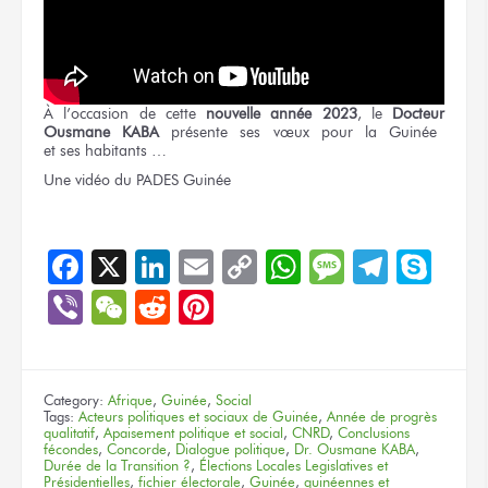
À l’occasion
de cette
nouvelle
année 2023
,
le
Docteur
Ousmane KABA
présente
ses vœux
pour
la Guinée
et ses habitants …
Une vidéo
du PADES
Guinée
Facebook
X
LinkedIn
Email
Copy
WhatsApp
Message
Teleg
Sky
Link
Viber
WeChat
Reddit
Pinterest
Category:
Afrique
,
Guinée
,
Social
Tags:
Acteurs politiques et sociaux de Guinée
,
Année de progrès
qualitatif
,
Apaisement politique et social
,
CNRD
,
Conclusions
fécondes
,
Concorde
,
Dialogue politique
,
Dr. Ousmane KABA
,
Durée de la Transition ?
,
Élections Locales Legislatives et
Présidentielles
,
fichier électorale
,
Guinée
,
guinéennes et