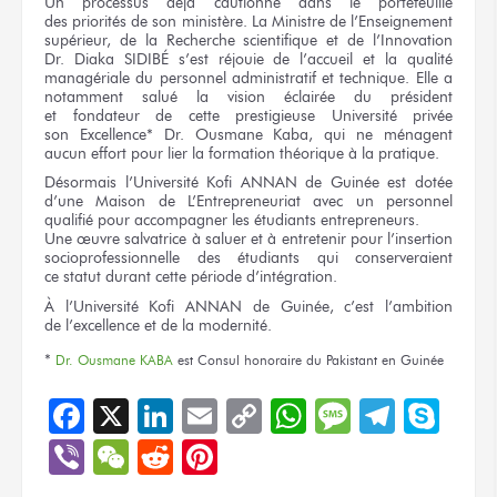
Un processus déjà cautionné
dans le portefeuille
des priorités
de son ministère.
La Ministre
de l’Enseignement
supérieur,
de la Recherche
scientifique
et de l’Innovation
Dr. Diaka SIDIBÉ
s’est réjouie
de l’accueil
et la qualité
managériale
du personnel
administratif
et technique.
Elle a
notamment salué
la vision
éclairée
du président
et fondateur
de cette prestigieuse
Université privée
son Excellence*
Dr. Ousmane Kaba,
qui ne ménagent
aucun effort pour lier
la formation
théorique
à la pratique.
Désormais l’Université Kofi ANNAN
de Guinée
est dotée
d’une Maison
de L’Entrepreneuriat
avec
un personnel
qualifié pour accompagner
les étudiants
entrepreneurs.
Une œuvre
salvatrice
à saluer
et à entretenir
pour l’insertion
socioprofessionnelle
des étudiants
qui conserveraient
ce statut
durant
cette période
d’intégration.
À l’Université
Kofi ANNAN
de Guinée,
c’est l’ambition
de l’excellence
et de la modernité.
*
Dr. Ousmane KABA
est Consul honoraire
du Pakistant
en Guinée
Facebook
X
LinkedIn
Email
Copy
WhatsApp
Message
Teleg
Sky
Link
Viber
WeChat
Reddit
Pinterest