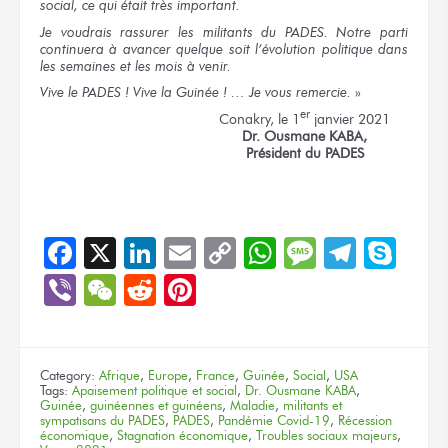
social, ce qui était très important.
Je voudrais rassurer les militants du PADES. Notre parti
continuera à avancer quelque soit l’évolution politique dans
les semaines et les mois à venir.
Vive le PADES ! Vive la Guinée ! … Je vous remercie.
»
er
Conakry, le 1
janvier 2021
Dr. Ousmane KABA,
Président du PADES
Facebook
X
LinkedIn
Email
Copy
WhatsApp
Message
Teleg
Sky
Link
Viber
WeChat
Reddit
Pinterest
Category:
Afrique
,
Europe
,
France
,
Guinée
,
Social
,
USA
Tags:
Apaisement politique et social
,
Dr. Ousmane KABA
,
Guinée
,
guinéennes et guinéens
,
Maladie
,
militants et
sympatisans du PADES
,
PADES
,
Pandémie Covid-19
,
Récession
économique
,
Stagnation économique
,
Troubles sociaux majeurs
,