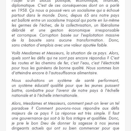
l’objet
d’un blocus
politique, économique, financier,
diplomatique. C’est
de ces conséquences
dont on a
parlé
en 1958.
Ça nous
a poussé
vers un socialisme
qui a échoué
partout
dans le monde.
Donc,
depuis 65 ans
notre pays
est balloté
entre un socialisme
tropical
qui porte
en lui-même
les germes
de l’échec,
de la collectivisation,
un libéralisme
débridé
et une gestion
économique irresponsable
et corrompue.
Corruption basée
sur l’exploitation
massive
de la bauxite
sans aucune
transformation. Donc,
sans création
d’emplois
avec une valeur
ajoutée faible.
Voilà Mesdames
et Messieurs,
la situation
de ce pays.
Alors,
quels sont
les défis
qui ne sont
pas encore
répondus ?
C’est
les routes
et les chemins
de fer,
c’est l’eau,
c’est l’électricité
pour tous
les guinéens
de bonne
qualité.
Nous sommes
loin
d’atteindre encore
à l’autosuffisance
alimentaire.
Nous souhaitons
un système
de santé
performant,
un système
éducatif qualifié
pour que
les jeunes
puissent
battre, combattre
pour l’avenir
de notre
pays
à l’échelle
nationale
et à l’échelle
internationale.
Alors, Mesdames
et Messieurs,
comment peut-on lever
un tel
paradoxe ?
Comment pouvons-nous répondre
aux défis
majeurs
de ce pays ?
La réponse
est très simple.
Il faut
une gouvernance
qui soit
à la fois
intègre
et qualifiée.
Donc,
je prie
le bon
Dieu
de donner
la sagesse
à nos jeunes
dirigeants actuels
qui ont su
bien commencer
pour que