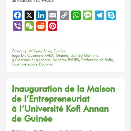
de Rédaction
du PADES.
Facebook
X
LinkedIn
Email
Copy
WhatsApp
Message
Teleg
Sky
Link
Viber
WeChat
Reddit
Pinterest
Category:
Afrique
,
Boké
,
Guinée
Tags:
Dr. Ousmane KABA
,
Guinée
,
Guinée Maritime
,
guinéennes et guinéens
,
Militants
,
PADES
,
Préfecture de Boffa
,
Sous-préfecture Douprou
Inauguration
de la Maison
de l’Entrepreneuriat
à l’Université
Kofi Annan
de Guinée