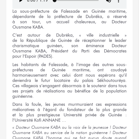
La sous-préfecture
de Falessade
en Guinée
maritime,
dépendante
de la préfecture
de Dubréka,
a réservé
à son tour,
un accueil
chaleureux,
au Docteur
Ousmane KABA.
C’est autour
de Dubréka,
« ville industrielle »
de la République
de Guinée
de réceptionner
le leader
charismatique guinéen,
son éminence Docteur
Ousmane KABA,
Président
du Parti
des Démocrates
pour l’Espoir
(PADES).
Les habitants
de Falessade,
à l’image
des autres
sous-
préfectures
de Guinée maritime,
ont coudoyé
harmonieusement
avec celui
dont
nous espérons
qu’il
deviendra
le futur
locataire
du palais
Sékhoutouréya.
Ces villageois
s’engagent désormais
à le soutenir
dans tous
ses projets
de réalisations
au bénéfice
de la population
guinéenne.
Dans
la foule,
les jeunes
murmuraient
ces expressions
mélioratives
à l’égard
du fondateur
de la plus
grande
et la plus
prestigieuse Université privée
de Guinée :
l’Université
Kofi ANNANE …
« Docteur
Ousmane KABA
ou la voix
de la jeunesse !
Docteur
Ousmane KABA
au service
de la nation
guinéenne !
Docteur
Ousmane KABA
l’homme
qui ne fait
aucun doute quand