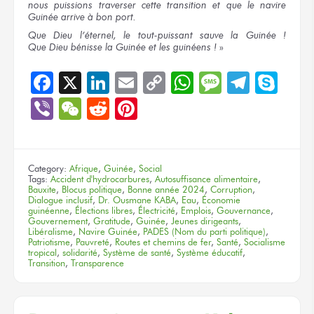
nous puissions
traverser
cette transition
et que
le navire
Guinée arrive
à bon port.
Que Dieu
l’éternel,
le tout-puissant
sauve
la Guinée !
Que Dieu
bénisse
la Guinée
et les guinéens !
»
Facebook
X
LinkedIn
Email
Copy
WhatsApp
Message
Teleg
Sky
Link
Viber
WeChat
Reddit
Pinterest
Category:
Afrique
,
Guinée
,
Social
Tags:
Accident d'hydrocarbures
,
Autosuffisance alimentaire
,
Bauxite
,
Blocus politique
,
Bonne année 2024
,
Corruption
,
Dialogue inclusif
,
Dr. Ousmane KABA
,
Eau
,
Économie
guinéenne
,
Élections libres
,
Électricité
,
Emplois
,
Gouvernance
,
Gouvernement
,
Gratitude
,
Guinée
,
Jeunes dirigeants
,
Libéralisme
,
Navire Guinée
,
PADES (Nom du parti politique)
,
Patriotisme
,
Pauvreté
,
Routes et chemins de fer
,
Santé
,
Socialisme
tropical
,
solidarité
,
Système de santé
,
Système éducatif
,
Transition
,
Transparence