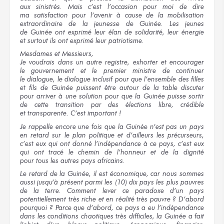
aux sinistrés.
Mais
c’est l’occasion
pour moi
de dire
ma satisfaction
pour l’avenir
à cause
de la mobilisation
extraordinaire
de la jeunesse
de Guinée.
Les jeunes
de Guinée
ont exprimé
leur élan
de solidarité,
leur énergie
et surtout
ils ont
exprimé
leur patriotisme.
Mesdames
et Messieurs,
Je voudrais
dans un autre
registre, exhorter
et encourager
le gouvernement
et le premier
ministre
de continuer
le dialogue,
le dialogue
inclusif
pour que
l’ensemble
des filles
et fils
de Guinée
puissent être autour
de la table
discuter
pour arriver
à une solution
pour que
la Guinée
puisse sortir
de cette transition
par des élections
libre, crédible
et transparente.
C’est important !
Je rappelle
encore
une fois
que la Guinée
n’est pas
un pays
en retard
sur le plan
politique
et d’ailleurs
les précurseurs,
c’est eux
qui ont
donné l’indépendance
à ce pays,
c’est eux
qui ont
tracé
le chemin
de l’honneur
et de la dignité
pour tous
les autres
pays africains.
Le retard
de la Guinée,
il est
économique,
car nous sommes
aussi jusqu’à présent parmi
les (10) dix
pays
les plus
pauvres
de la terre.
Comment lever
ce paradoxe
d’un pays
potentiellement
très riche
et en réalité
très pauvre ?
D’abord
pourquoi ?
Parce que
d’abord,
ce pays
a eu
l’indépendance
dans les conditions
chaotiques
très difficiles,
la Guinée
a fait