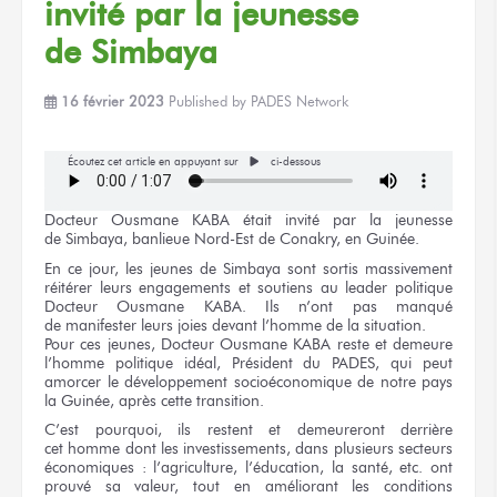
invité
par la jeunesse
de Simbaya
16 février 2023
Published by
PADES Network
Écoutez cet article en appuyant sur
ci-dessous
Docteur
Ousmane KABA
était invité
par la jeunesse
de Simbaya,
banlieue Nord-Est
de Conakry,
en Guinée.
En
ce jour,
les jeunes
de Simbaya
sont sortis massivement
réitérer
leurs engagements
et soutiens
au leader
politique
Docteur
Ousmane KABA.
Ils n’ont
pas manqué
de manifester
leurs joies
devant l’homme
de la situation.
Pour
ces jeunes,
Docteur
Ousmane KABA
reste
et demeure
l’homme politique idéal, Président
du PADES
, qui peut
amorcer
le développement
socioéconomique
de notre pays
la Guinée,
après
cette transition.
C’est pourquoi,
ils restent
et demeureront
derrière
cet homme
dont
les investissements,
dans plusieurs
secteurs
économiques :
l’agriculture, l’éducation,
la santé,
etc. ont
prouvé
sa valeur,
tout
en améliorant
les conditions