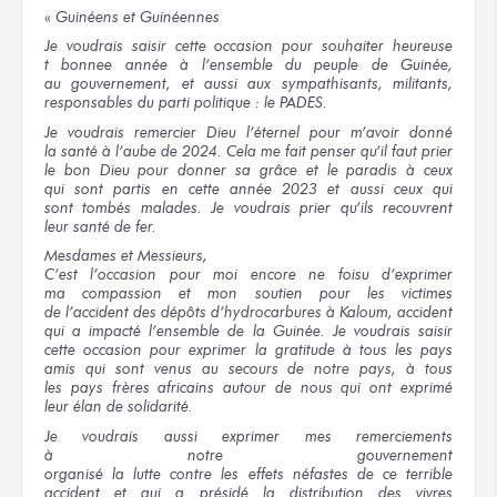
«
Guinéens
et Guinéennes
Je voudrais
saisir
cette occasion
pour souhaiter
heureuse
t bonne
e année
à l’ensemble
du peuple
de Guinée,
au gouvernement,
et aussi
aux sympathisants,
militants,
responsables
du parti
politique :
le PADES.
Je voudrais
remercier Dieu l’éternel
pour m’avoir
donné
la santé
à l’aube
de 2024.
Cela
me fait
penser
qu’il faut
prier
le bon
Dieu
pour donner
sa grâce
et le paradis
à ceux
qui sont
partis
en cette année
2023
et aussi
ceux qui
sont tombés
malades.
Je voudrais
prier
qu’ils recouvrent
leur santé
de fer.
Mesdames
et Messieurs,
C’est l’occasion
pour moi
encore
ne fois
u d’exprimer
ma compassion
et mon soutien
pour les victimes
de l’accident
des dépôts
d’hydrocarbures
à Kaloum,
accident
qui a impacté
l’ensemble
de la Guinée.
Je voudrais
saisir
cette occasion
pour exprimer
la gratitude
à tous
les pays
amis
qui sont
venus
au secours
de notre pays,
à tous
les pays
frères africains autour
de nous
qui ont
exprimé
leur élan
de solidarité.
Je voudrais
aussi exprimer
mes remerciements
à notre gouvernement
organisé
la lutte
contre
les effets
néfastes
de ce terrible
accident
et qui
a présidé
la distribution
des vivres