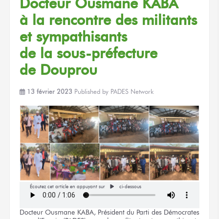
Docteur
Ousmane KABA
à la rencontre
des militants
et sympathisants
de la sous-préfecture
de Douprou
13 février 2023
Published by
PADES Network
Écoutez cet article en appuyant sur
ci-dessous
Docteur
Ousmane KABA,
Président
du Parti
des Démocrates