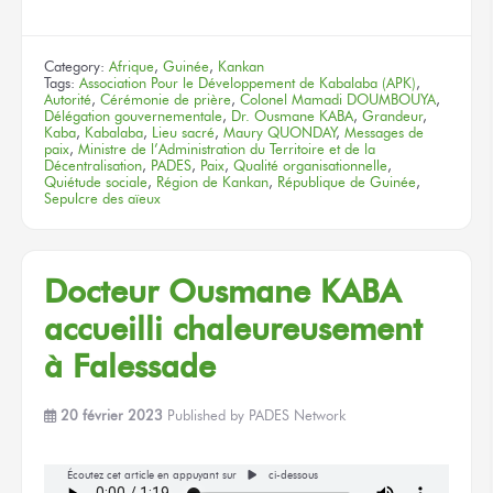
Category:
Afrique
,
Guinée
,
Kankan
Tags:
Association Pour le Développement de Kabalaba (APK)
,
Autorité
,
Cérémonie de prière
,
Colonel Mamadi DOUMBOUYA
,
Délégation gouvernementale
,
Dr. Ousmane KABA
,
Grandeur
,
Kaba
,
Kabalaba
,
Lieu sacré
,
Maury QUONDAY
,
Messages de
paix
,
Ministre de l’Administration du Territoire et de la
Décentralisation
,
PADES
,
Paix
,
Qualité organisationnelle
,
Quiétude sociale
,
Région de Kankan
,
République de Guinée
,
Sepulcre des aïeux
Docteur
Ousmane KABA
accueilli chaleureusement
à Falessade
20 février 2023
Published by
PADES Network
Écoutez cet article en appuyant sur
ci-dessous