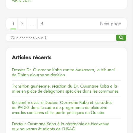
Vœux 2021
1
2
…
4
Next page
Articles récents
Dossier
Dr. Ousmane Kaba
contre Makanera,
le tribunal
de Dixinn
ajourne
sa décision
Transition guinéenne, réaction du Dr. Ousmane Kaba à la
mise en place de délégations spéciales dans les communes
Rencontre
avec le Docteur
Ousmane Kaba
et les cadres
du PADES
dans le cadre
du programme
de plaidoirie
avec les coalitions
et les partis
politiques
de Guinée
Docteur
Ousmane Kaba
à la cérémonie
de bienvenue
aux nouveaux
étudiants
de l’UKAG