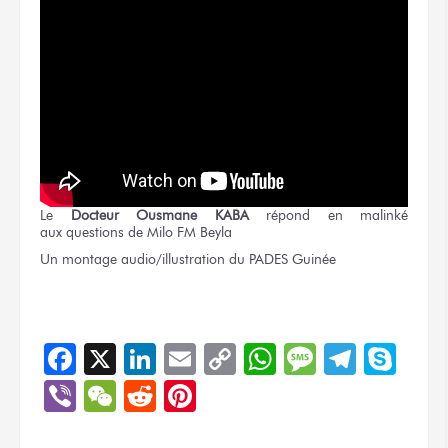
Le
Docteur
Ousmane KABA
répond
en malinké
aux questions
de Milo FM
Beyla
Un montage
audio/illustration
du PADES
Guinée
Facebook
X
LinkedIn
Email
Copy
WhatsApp
Message
Teleg
Sky
Link
Viber
WeChat
Reddit
Pinterest