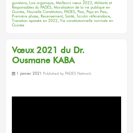
guinéens
,
Lois organique
,
Meilleurs vœux 2023
,
Militants et
Responsables du PADES
,
Moralisation de la vie publique en
Guinée
,
Nouvelle Constitution
,
PADES
,
Paix
,
Pays en Paix
,
Première phase
,
Recensement
,
Santé
,
Scrutin référendaire
,
Transition apaisée en 2022
,
Vie constitutionnelle normale en
Guinée
Vœux 2021 du Dr.
Ousmane KABA
1 janvier 2021
Published by
PADES Network