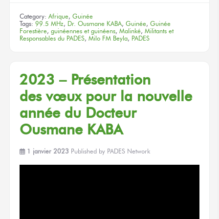
Category:
Afrique
,
Guinée
Tags:
99.5 MHz
,
Dr. Ousmane KABA
,
Guinée
,
Guinée
Forestière
,
guinéennes et guinéens
,
Malinké
,
Militants et
Responsables du PADES
,
Milo FM Beyla
,
PADES
2023 – Présentation
des vœux
pour la nouvelle
année
du Docteur
Ousmane KABA
1 janvier 2023
Published by
PADES Network