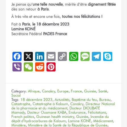
Je pense
qu’
une telle nouvelle
,
mérite d’être
dignement fêtée
dès son retour
à Paris
.
À très vite
et encore une fois,
toutes nos félicitations !
Fait
à
Paris
,
le 18
décembre 2023
Lamine KONÉ
Secrétaire Fédéral
PADES France
Facebook
X
LinkedIn
Email
Copy
WhatsApp
Message
Teleg
Sky
Link
Viber
WeChat
Reddit
Pinterest
Category:
Afrique
,
Conakry
,
Europe
,
France
,
Guinée
,
Santé
,
Social
Tags:
18 décembre 2023
,
Actualités
,
Baptême du feu
,
Bureau
,
Catastrophe
,
Catastrophe à Kaloum
,
Conakry
,
Directeur National
de la pharmacie et du médicament
,
Docteur DIOUBATÉ
Mamady
,
Docteur Ousmane KABA
,
Endurance
,
Félicitations
,
French politics
,
Guinean health ministry
,
Guinée
,
Incendie du
dépôt d’hydrocarbures de Kaloum
,
Lamine KONÉ
,
Médicament
,
Ministère
,
Ministère de la Santé de la République de Guinée
,