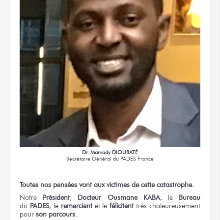
Dr. Mamady DIOUBATÉ
Secrétaire Général
du PADES France
Toutes
nos pensées
vont
aux victimes
de cette catastrophe.
Notre
Président
,
Docteur
Ousmane KABA
,
le
Bureau
du
PADES
,
le
remercient
et le
félicitent
très chaleureusement
pour
son parcours
.