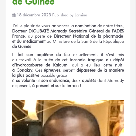
de Guinée
18 décembre 2023
Published by
Lamine
J’ai le plaisir
de vous annoncer
la nomination
de notre
frère,
Docteur DIOUBATÉ Mamady
Secrétaire Général
du PADES
France
,
au poste
de
Directeur
National
de la pharmacie
et du médicament
au Ministère
de la Santé
de la République
de Guinée
.
Il fait
son baptême
du feu
actuellement, il s’est mis
au travail
à la
suite
de cet incendie
tragique
du dépôt
d’hydrocarbures
de Kaloum
,
qui a eu lieu
cette nuit
à Conakry
.
Ces
épreuves
,
seront
dépassées
de
la manière
la plus positive
possible grâce
à
sa volonté
et
son endurance
,
deux
qualités
dont Mamady
disposent,
à présent
et sur le terrain !