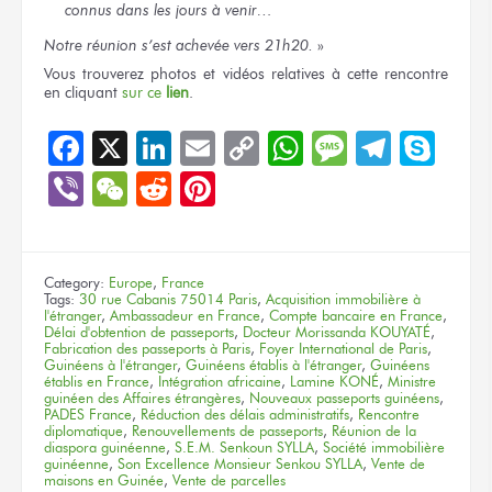
connus
dans les jours
à venir…
Notre réunion
s’est achevée
vers 21h20.
»
Vous trouverez
photos
et vidéos
relatives
à cette rencontre
en cliquant
sur ce
lien
.
Facebook
X
LinkedIn
Email
Copy
WhatsApp
Message
Teleg
Sky
Link
Viber
WeChat
Reddit
Pinterest
Category:
Europe
,
France
Tags:
30 rue Cabanis 75014 Paris
,
Acquisition immobilière à
l'étranger
,
Ambassadeur en France
,
Compte bancaire en France
,
Délai d'obtention de passeports
,
Docteur Morissanda KOUYATÉ
,
Fabrication des passeports à Paris
,
Foyer International de Paris
,
Guinéens à l'étranger
,
Guinéens établis à l'étranger
,
Guinéens
établis en France
,
Intégration africaine
,
Lamine KONÉ
,
Ministre
guinéen des Affaires étrangères
,
Nouveaux passeports guinéens
,
PADES France
,
Réduction des délais administratifs
,
Rencontre
diplomatique
,
Renouvellements de passeports
,
Réunion de la
diaspora guinéenne
,
S.E.M. Senkoun SYLLA
,
Société immobilière
guinéenne
,
Son Excellence Monsieur Senkou SYLLA
,
Vente de
maisons en Guinée
,
Vente de parcelles