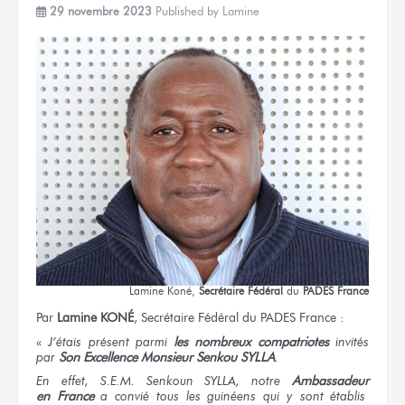
29 novembre 2023
Published by
Lamine
Lamine Koné,
Secrétaire Fédéral
du
PADES
France
Par
Lamine
KONÉ
, Secrétaire Fédéral
du PADES
France :
«
J’étais
présent parmi
les nombreux
compatriotes
invités
par
Son Excellence
Monsieur Senkou SYLLA
.
En effet,
S.E.M. Senkoun SYLLA,
notre
Ambassadeur
en France
a convié tous
les guinéens
qui
y sont
établis