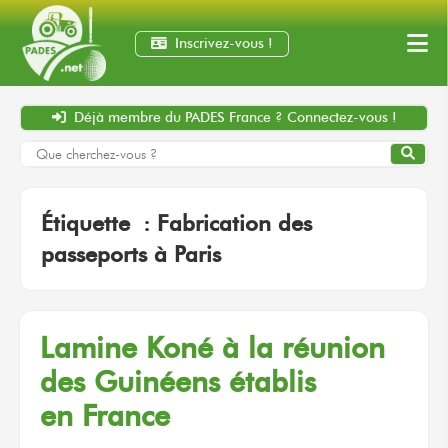
Inscrivez-vous !
Déjà membre
du PADES France ?
Connectez-vous !
Étiquette :
Fabrication des
passeports à Paris
Lamine Koné
à la réunion
des Guinéens établis
en France