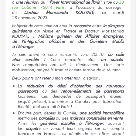
à
une réunion
,
au “
Foyer
International
de Paris
” situé
au
30
rue Cabanis
75014 Paris
,
à l’occasion
du passage
du
Docteur
Morissanda KOUYATÉ
,
ce mardi
28 novembre 2023.
L’objectif
de cette réunion
était
la
rencontre
entre
la diaspora
guinéenne
qui réside
en France
et Docteur
Morissanda
KOUYATÉ :
Ministre guinéen
des Affaires
étrangères,
de l’Intégration
africaine
et des Guinéens
établis
à l’étranger
.
Je suis
arrivé
à cette rencontre
vers 20h10.
La salle
était comble !
Cette rencontre
était
un succès
.
Nos compatriotes
ont fait
le déplacement.
Une forte
mobilisation,
malgré le froid
et l’heure
tardive
de la réunion.
Deux points
ont retenu
mon attention,
à savoir :
La
réduction
du délai
d’obtention
des nouveaux
passeports
ou des
renouvellements
de passeports
Guinéens.
Ces demandes
de passeports
étaient,
jusqu’à présent,
transmises
à Conakry
pour fabrication.
Bientôt,
tout sera
fait
à Paris !
D’autre part,
depuis
la Guinée,
une société
immobilière
mettra
des
parcelles
ou des
maisons
construites
en vente
.
Ainsi,
les
guinéens
installés
à l’étranger
, pourront
les
acquérir
en versant
leurs argents
sur un compte
bancaire
en France.
Les détails
de ces offres
seront