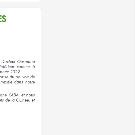
ES
S, Docteur Ousmane
’intérieur comme à
 année 2022.
a prise du pouvoir de
amplifie dans notre
smane KABA, et nous
ts de la Guinée, et