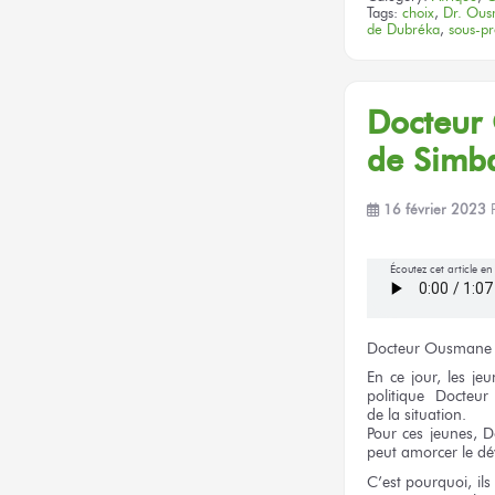
Tags:
choix
,
Dr. Ou
de Dubréka
,
sous-pr
Docteur
de Simb
16 février 2023
Écoutez cet article e
Docteur
Ousmane
En
ce jour,
les jeu
politique Docteu
de la situation.
Pour
ces jeunes,
D
peut amorcer
le d
C’est pourquoi,
ils