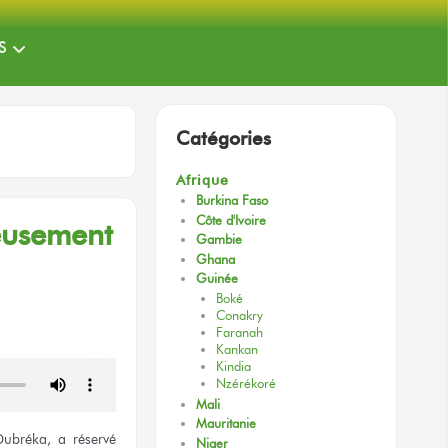
S
Catégories
Afrique
Burkina Faso
Côte d'Ivoire
reusement
Gambie
Ghana
Guinée
Boké
Conakry
Faranah
Kankan
Kindia
Nzérékoré
Mali
Mauritanie
Dubréka,
a réservé
Niger