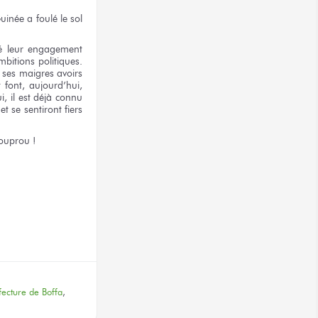
uinée
a foulé
le sol
ré
leur engagement
mbitions
politiques.
 ses maigres
avoirs
t font,
aujourd’hui,
i,
il est déjà connu
et se sentiront
fiers
ouprou !
terest
fecture de Boffa
,