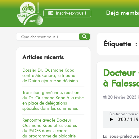
Déjà membr
Inscrivez-vous !
Étiquette 
Articles récents
Dossier
Dr. Ousmane Kaba
Docteur
contre Makanera,
le tribunal
de Dixinn
ajourne
sa décision
à Fales
Transition guinéenne, réaction
du Dr. Ousmane Kaba à la mise
20 février 2023
en place de délégations
spéciales dans les communes
Écoutez cet article e
Rencontre
avec le Docteur
Ousmane Kaba
et les cadres
du PADES
dans le cadre
du programme
de plaidoirie
La sous-préfecture