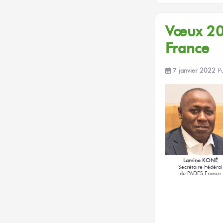
Vœux 20
France
7 janvier 2022
P
Lamine KONÉ
Secrétaire Fédéral
du PADES France