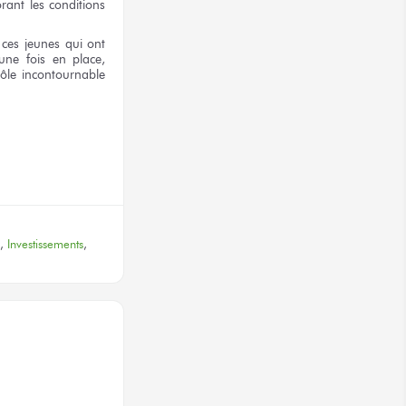
orant
les conditions
ces jeunes
qui ont
une fois
en place,
rôle
incontournable
terest
,
Investissements
,