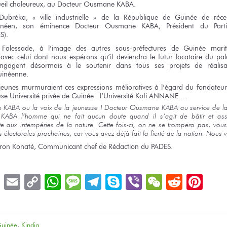
eil
chaleureux,
au Docteur
Ousmane KABA.
Dubréka,
« ville industrielle »
de la République
de Guinée
de réce
uinéen,
son éminence Docteur
Ousmane KABA,
Président
du Parti
S).
Falessade,
à l’image
des autres
sous-préfectures
de Guinée marit
t
avec celui
dont
nous espérons
qu’il deviendra
le futur
locataire
du pal
ngagent désormais
à le soutenir
dans tous
ses projets
de réalisa
inéenne.
 jeunes
murmuraient
ces expressions
mélioratives
à l’égard
du fondateur
se Université privée
de Guinée :
l’Université
Kofi ANNANE …
e KABA
ou la voix
de la jeunesse !
Docteur
Ousmane KABA
au service
de l
 KABA
l’homme
qui ne fait
aucun doute quand
il s’agit
de bâtir
et ass
nte
aux intempéries
de la nature.
Cette fois-ci,
on ne
se trompera
pas,
vous
s
électorales prochaines, car
vous avez
déjà fait
la fierté
de
la nation.
Nous
v
ron Konaté, Communicant chef
de Rédaction
du PADES.
book
LinkedIn
Email
Copy
WhatsApp
Message
Telegram
Skype
Viber
WeChat
Reddit
Pin
Link
uinée
,
Kindia