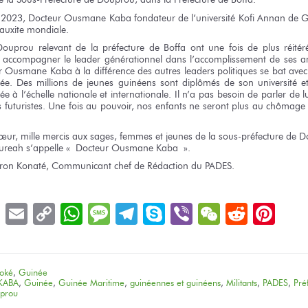
2023, Docteur
Ousmane Kaba
fondateur
de l’université
Kofi Annan
de G
auxite
mondiale.
Douprou
relevant
de la préfecture
de Boffa
ont
une fois
de plus
réité
 accompagner
le leader
générationnel
dans l’accomplissement
de ses a
r
Ousmane Kaba
à la différence
des autres
leaders politiques
se bat
avec
ée.
Des millions
de jeunes
guinéens
sont diplômés
de son université
e
née
à l’échelle
nationale
et internationale.
Il n’a pas besoin
de parler
de lu
s
futuristes.
Une fois
au pouvoir,
nos enfants
ne seront
plus
au chômage
œur,
mille mercis
aux sages,
femmes
et jeunes
de la sous-préfecture
de D
ureah
s’appelle « Docteur
Ousmane Kaba ».
ron Konaté, Communicant chef
de Rédaction
du PADES.
book
LinkedIn
Email
Copy
WhatsApp
Message
Telegram
Skype
Viber
WeChat
Reddit
Pin
Link
oké
,
Guinée
KABA
,
Guinée
,
Guinée Maritime
,
guinéennes et guinéens
,
Militants
,
PADES
,
Pré
uprou