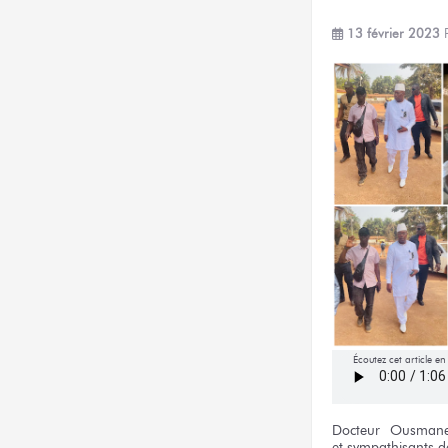
13 février 2023
Écoutez cet article e
Docteur
Ousman
et sympathisants
d