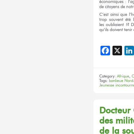
économiques :
l’ag
de citoyens
de notr
C’est ainsi
que l’
trop souvent
été
les oubliaient !?
D
qu’ils doivent
tenir
Face
X
Category:
Afrique
,
C
Tags:
banlieue Nord
Jeunesse incontourn
Docteur
des milit
de la sou