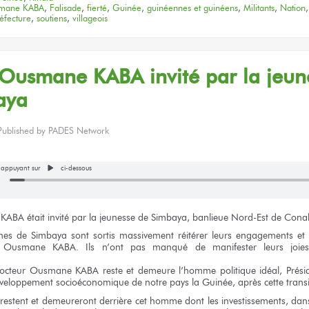
smane KABA
,
Falisade
,
fierté
,
Guinée
,
guinéennes et guinéens
,
Militants
,
Nation
éfecture
,
soutiens
,
villageois
Ousmane KABA
invité
par la jeun
aya
Published by
PADES Network
n appuyant sur
ci-dessous
 KABA
était invité
par la jeunesse
de Simbaya,
banlieue Nord-Est
de Conak
nes
de Simbaya
sont sortis massivement réitérer
leurs engagements
et
r
Ousmane KABA.
Ils n’ont
pas manqué
de manifester
leurs joie
octeur
Ousmane KABA
reste
et demeure
l’homme politique idéal, Prés
éveloppement
socioéconomique
de notre pays
la Guinée,
après
cette trans
 restent
et demeureront
derrière
cet homme
dont
les investissements,
dans