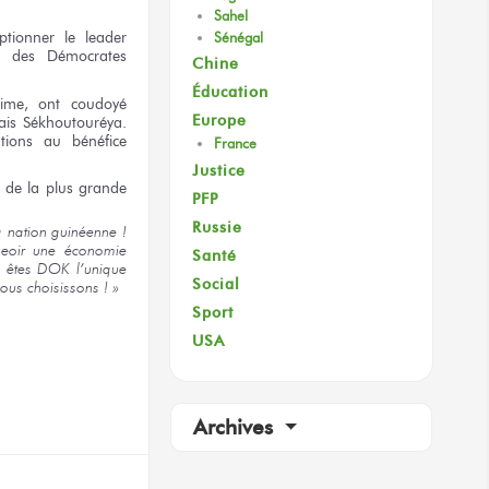
Sahel
ptionner
le leader
Sénégal
des Démocrates
Chine
Éducation
ime,
ont coudoyé
Europe
ais
Sékhoutouréya.
tions
au bénéfice
France
Justice
de la plus
grande
PFP
Russie
a nation
guinéenne !
eoir
une économie
Santé
 êtes
DOK l’unique
Social
ous choisissons ! »
Sport
USA
terest
Archives