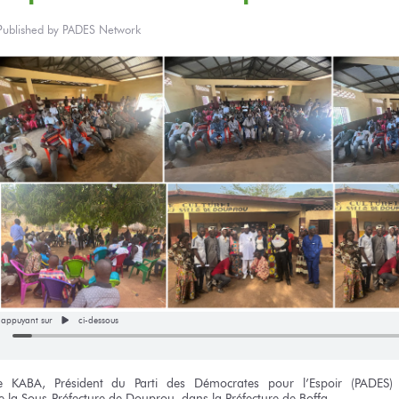
Published by
PADES Network
n appuyant sur
ci-dessous
e KABA,
Président
du Parti
des Démocrates
pour l’Espoir
(PADES)
e la Sous-Préfecture
de Douprou,
dans
la Préfecture
de Boffa.