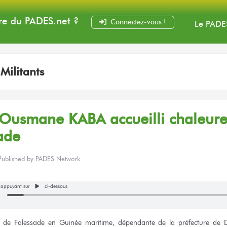
e du PADES
.net
?
Connectez-vous !
Le PADE
:
Militants
Ousmane KABA
accueilli chaleu
sade
Published by
PADES Network
n appuyant sur
ci-dessous
de Falessade
en Guinée
maritime, dépendante
de la préfecture
de 