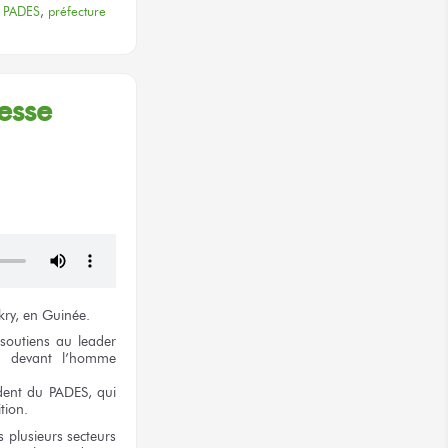
,
PADES
,
préfecture
esse
ry,
en Guinée.
 soutiens
au leader
s
devant l’homme
ident
du PADES
, qui
ition.
 plusieurs
secteurs