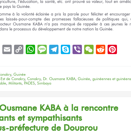
riculture, l’éducation,
la santé,
etc. ont prouvé
sa valeur,
tout
en améli
e pays
la Guinée.
homme
à la volonté
éclairée
a pris
la parole
pour féliciter
et encourager
les laissés-pour-compte
des promesses
fallacieuses
de politiques
qui,
octeur
Ousmane KABA
n’a pas manqué
de rappeler
à ces jeunes
le 
dans le processus
du développement
de notre nation
la Guinée.
book
LinkedIn
Email
Copy
WhatsApp
Message
Telegram
Skype
Viber
WeChat
Reddit
Pin
Link
onakry
,
Guinée
-Est de Conakry
,
Conakry
,
Dr. Ousmane KABA
,
Guinée
,
guinéennes et guinéens
able
,
Militants
,
PADES
,
Simbaya
Ousmane KABA
à la rencontre
ants
et sympathisants
s-préfecture
de Douprou