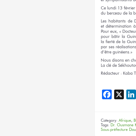
Ce lundi
13 février
du berceau
de la b
Les habitants
de 
et détermination
à
Pour eux,
« Docteu
pour bâtir
la Guin
la fierté
de la Gui
par ses réalisation
d’être guinéens.»
Nous disons
en ch
La clé
de Sékhouto
Rédacteur :
Kaba T
Face
X
Category:
Afrique
,
B
Tags:
Dr. Ousmane 
Sous-préfecture Do