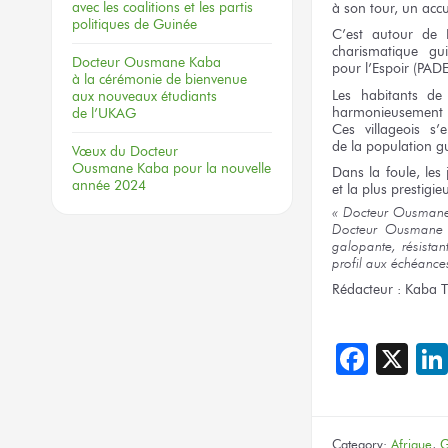
avec les coalitions
et les partis
à son tour,
un accu
politiques
de Guinée
C’est autour
de 
charismatique g
Docteur
Ousmane Kaba
pour l’Espoir
(PADE
à la cérémonie
de bienvenue
Les habitants
de 
aux nouveaux
étudiants
harmonieusemen
de l’UKAG
Ces villageois
s’e
de la population
gu
Vœux
du Docteur
Ousmane Kaba
pour la nouvelle
Dans
la foule,
les
année 2024
et la plus
prestigieu
« Docteur
Ousman
Docteur
Ousmane
galopante, résista
profil
aux échéance
Rédacteur :
Kaba T
Face
X
Category:
Afrique
,
G