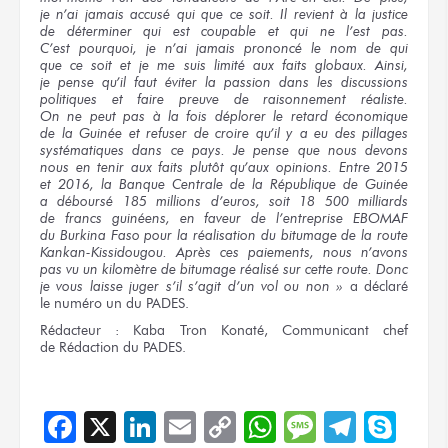
je n’ai
jamais accusé
qui que ce soit.
Il revient
à la justice
de déterminer
qui est coupable
et qui
ne l’est pas.
C’est pourquoi,
je n’ai
jamais prononcé
le nom
de qui
que ce soit
et je me suis
limité
aux faits
globaux. Ainsi,
je pense
qu’il faut
éviter
la passion
dans les discussions
politiques
et faire
preuve
de raisonnement
réaliste.
On ne peut pas
à la fois
déplorer
le retard
économique
de la Guinée
et refuser
de croire
qu’il y a eu
des pillages
systématiques dans
ce pays.
Je pense
que nous devons
nous en tenir
aux faits
plutôt
qu’aux opinions.
Entre 2015
et 2016,
la Banque
Centrale
de la République
de Guinée
a déboursé
185 millions
d’euros, soit
18 500 milliards
de francs
guinéens,
en faveur
de l’entreprise
EBOMAF
du Burkina
Faso
pour la réalisation
du bitumage
de la route
Kankan-Kissidougou. Après
ces paiements,
nous n’avons
pas vu
un kilomètre
de bitumage
réalisé
sur cette route.
Donc
je vous
laisse juger
s’il s’agit
d’un vol
ou non »
a déclaré
le numéro un
du PADES.
Rédacteur :
Kaba Tron Konaté, Communicant chef
de Rédaction
du PADES.
Facebook
X
LinkedIn
Email
Copy
WhatsApp
Message
Teleg
Sky