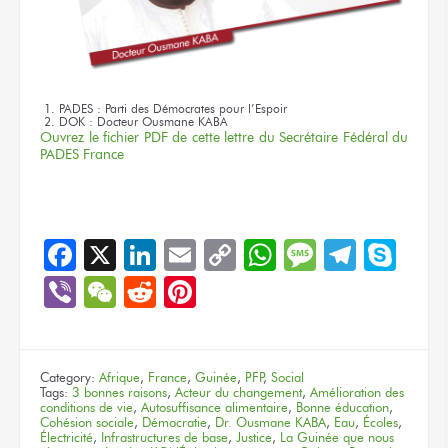
PADES : Parti des Démocrates pour l’Espoir
DOK : Docteur Ousmane KABA
Ouvrez le fichier PDF de cette lettre du Secrétaire Fédéral du
PADES France
Facebook
X
LinkedIn
Email
Copy
WhatsApp
Message
Teleg
Sky
Link
Viber
WeChat
Reddit
Pinterest
Category:
Afrique
,
France
,
Guinée
,
PFP
,
Social
Tags:
3 bonnes raisons
,
Acteur du changement
,
Amélioration des
conditions de vie
,
Autosuffisance alimentaire
,
Bonne éducation
,
Cohésion sociale
,
Démocratie
,
Dr. Ousmane KABA
,
Eau
,
Écoles
,
Électricité
,
Infrastructures de base
,
Justice
,
La Guinée que nous