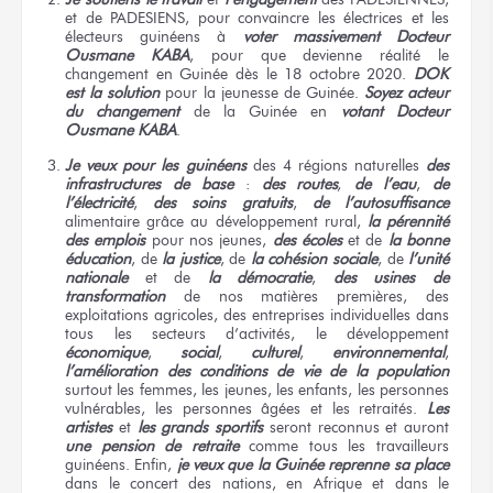
et de PADESIENS, pour convaincre les électrices et les
électeurs guinéens à
voter massivement Docteur
Ousmane KABA
, pour que devienne réalité le
changement en Guinée dès le 18 octobre 2020.
DOK
est la solution
pour la jeunesse de Guinée.
Soyez acteur
du changement
de la Guinée en
votant Docteur
Ousmane KABA
.
Je veux pour les guinéens
des 4 régions naturelles
des
infrastructures de base
:
des routes
,
de l’eau
,
de
l’électricité
,
des soins gratuits
,
de l’autosuffisance
alimentaire grâce au développement rural,
la pérennité
des emplois
pour nos jeunes,
des écoles
et de
la bonne
éducation
, de
la justice
, de
la cohésion sociale
, de
l’unité
nationale
et de
la démocratie
,
des usines de
transformation
de nos matières premières, des
exploitations agricoles, des entreprises individuelles dans
tous les secteurs d’activités, le développement
économique
,
social
,
culturel
,
environnemental
,
l’amélioration des conditions de vie de la population
surtout les femmes, les jeunes, les enfants, les personnes
vulnérables, les personnes âgées et les retraités.
Les
artistes
et
les grands sportifs
seront reconnus et auront
une pension de retraite
comme tous les travailleurs
guinéens. Enfin,
je veux que la Guinée reprenne sa place
dans le concert des nations, en Afrique et dans le