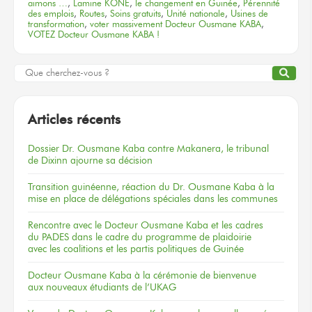
aimons …
,
Lamine KONÉ
,
le changement en Guinée
,
Pérennité
des emplois
,
Routes
,
Soins gratuits
,
Unité nationale
,
Usines de
transformation
,
voter massivement Docteur Ousmane KABA
,
VOTEZ Docteur Ousmane KABA !
Articles récents
Dossier
Dr. Ousmane Kaba
contre Makanera,
le tribunal
de Dixinn
ajourne
sa décision
Transition guinéenne, réaction du Dr. Ousmane Kaba à la
mise en place de délégations spéciales dans les communes
Rencontre
avec le Docteur
Ousmane Kaba
et les cadres
du PADES
dans le cadre
du programme
de plaidoirie
avec les coalitions
et les partis
politiques
de Guinée
Docteur
Ousmane Kaba
à la cérémonie
de bienvenue
aux nouveaux
étudiants
de l’UKAG