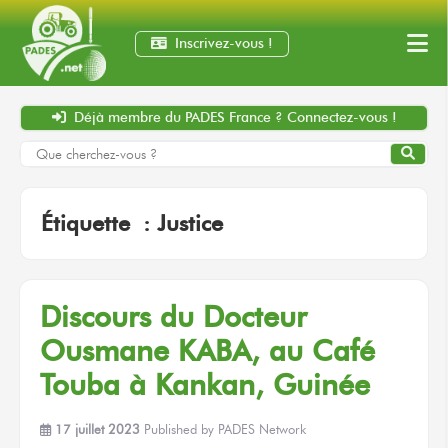
Inscrivez-vous !
Déjà membre
du PADES France ?
Connectez-vous !
Étiquette :
Justice
Discours
du Docteur
Ousmane KABA,
au Café
Touba
à Kankan,
Guinée
17 juillet 2023
Published by
PADES Network