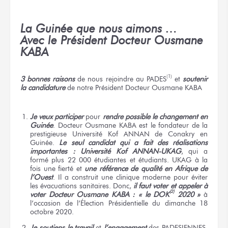
La Guinée que nous aimons …
Avec le Président Docteur Ousmane
KABA
(1)
3 bonnes raisons
de nous rejoindre au PADES
et
soutenir
la candidature
de notre Président Docteur Ousmane KABA
Je veux participer
pour
rendre possible le changement en
Guinée
. Docteur Ousmane KABA est le fondateur de la
prestigieuse Université Kof ANNAN de Conakry en
Guinée.
Le seul candidat qui a fait des réalisations
importantes : Université Kof ANNAN-UKAG
, qui a
formé plus 22 000 étudiantes et étudiants. UKAG à la
fois une fierté et
une référence de qualité en Afrique de
l’Ouest
. Il a construit une clinique moderne pour éviter
les évacuations sanitaires. Donc,
il faut voter et appeler à
(2)
voter Docteur Ousmane KABA : « le DOK
2020 »
à
l’occasion de l’Élection Présidentielle du dimanche 18
octobre 2020.
Je soutiens le travail
et
l’engagement
des PADESIENNES,