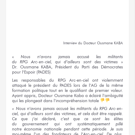
Interview
du Docteur
Ousmane KABA
«
Nous n’avons
jamais accusé
les militants
du RPG Arc-en-ciel,
qui d’ailleurs
sont
des victimes
»
Dr. Ousmane KABA
, Président
du Parti
des Démocrates
pour l’Espoir
(PADES)
Les responsables
du RPG Arc-en-ciel
ont violemment
attaqué
le président
du PADES lors
de l’AG
de la même
formation politique tout
en le qualifiant
de premier
voleur.
Ayant appris, Docteur
Ousmane Kaba
a éclairé
l’ambiguïté
qui les plongeait
dans l’incompréhension
totale
« Nous n’avons
jamais accusé
les militants
du RPG
Arc-en-
ciel,
qui d’ailleurs
sont
des victimes,
et cela
doit être
rappelé.
Ce que
j’ai déclaré,
c’est que
ce sont
les élites
du gouvernement
qui ont
systématiquement pillé
notre économie
nationale pendant
cette période.
Je suis
moi-même
l’un des fondateurs
de l’Arc-en-ciel.
De plus,