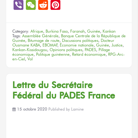
Link
Viber
WeChat
Reddit
Pinterest
Category:
Afrique
,
Burkina Faso
,
Faranah
,
Guinée
,
Kankan
Tags:
Assemblée Générale
,
Banque Centrale de la République de
Guinée
,
Bitumage de route
,
Discussions politiques
,
Docteur
Ousmane KABA
,
EBOMAF
,
Économie nationale
,
Guinée
,
Justice
,
Kankan-Kissidougou
,
Opinions politiques
,
PADES
,
Pillage
économique
,
Politique guinéenne
,
Retard économique
,
RPG-Arc-
en-Ciel
,
Vol
Lettre du Secrétaire
Fédéral du PADES France
15 octobre 2020
Published by
Lamine