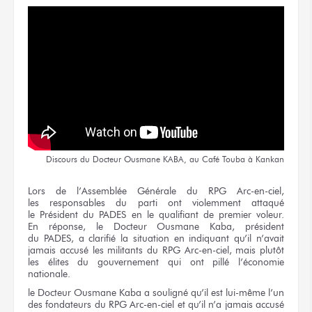
Discours
du Docteur
Ousmane KABA,
au Café
Touba
à Kankan
Lors
de l’Assemblée
Générale
du RPG
Arc-en-ciel,
les responsables
du parti
ont violemment attaqué
le Président
du PADES
en le qualifiant
de premier
voleur.
En réponse,
le Docteur
Ousmane Kaba,
président
du PADES,
a clarifié
la situation
en indiquant
qu’il n’avait
jamais accusé
les militants
du RPG
Arc-en-ciel, mais plutôt
les élites
du gouvernement
qui ont pillé l’économie
nationale.
le Docteur
Ousmane Kaba
a souligné
qu’il est
lui-même l’un
des fondateurs
du RPG
Arc-en-ciel
et qu’il n’a
jamais accusé