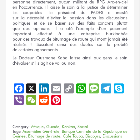
personne directement, aucun militant
du RPG
Arc-en-ciel
en l’occurrence.
Il laisse
le soin
à la justice
de déterminer
les coupables.
Le président
du PADES
a insisté
sur la nécessité
d’éviter
la passion
dans
les discussions
politiques
et de se baser
sur des faits
concrets plutôt
que des opinions.
Il a cité
l’exemple
d’un paiement
important effectué
à une entreprise
burkinabée
pour des travaux
de bitumage
de route
qui n’ont
jamais été
réalisés ?
Suscitant ainsi
des doutes
sur la probité
de certains
agissements.
Le Docteur
Ousmane Kaba
laisse ainsi
aux gens
le soin
d’évaluer
s’il s’agit
de vol
ou non.
Facebook
X
LinkedIn
Email
Copy
WhatsApp
Message
Teleg
Sky
Link
Viber
WeChat
Reddit
Pinterest
Category:
Afrique
,
Guinée
,
Kankan
,
Social
Tags:
Assemblée Générale
,
Banque Centrale de la République de
Guinée
,
Bitumage de route
,
Café Touba
,
Discours
,
Discussions