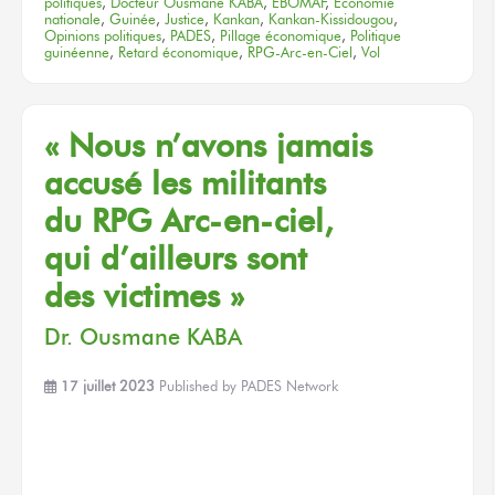
politiques
,
Docteur Ousmane KABA
,
EBOMAF
,
Économie
nationale
,
Guinée
,
Justice
,
Kankan
,
Kankan-Kissidougou
,
Opinions politiques
,
PADES
,
Pillage économique
,
Politique
guinéenne
,
Retard économique
,
RPG-Arc-en-Ciel
,
Vol
« Nous n’avons
jamais
accusé
les militants
du RPG Arc-en-ciel,
qui d’ailleurs
sont
des victimes »
Dr. Ousmane KABA
17 juillet 2023
Published by
PADES Network