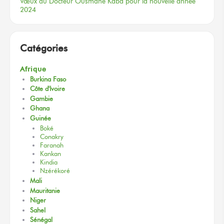
Vœux
du Docteur
Ousmane Kaba
pour la nouvelle
année
2024
Catégories
Afrique
Burkina Faso
Côte d'Ivoire
Gambie
Ghana
Guinée
Boké
Conakry
Faranah
Kankan
Kindia
Nzérékoré
Mali
Mauritanie
Niger
Sahel
Sénégal