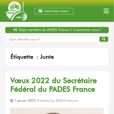
Inscrivez-vous !
Déjà membre
du PADES France ?
Connectez-vous !
Étiquette :
Junte
Vœux 2022 du Secrétaire
Fédéral du PADES France
7 janvier 2022
Published by
PADES Network