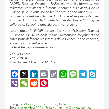
PADES, Docteur Ousmane KABA qui met à l’honneur, nos
militantes et militants à l’intérieur comme à l’extérieur de la
Guinée, je veux vous souhaiter une très bonne année 2022.
L’année qui vient de s’écouler fut difficile et surprenante avec
la prise du pouvoir de la junte le 5 septembre 2021. Depuis
cette date, l’espoir s’amplifie dans notre camp.
Notre parti, le PADES, à sa tête notre Président Docteur
Ousmane KABA, et nous même, demeurons toujours à vos
côtés pour défendre les intérêts de la Guinée, et de chacune,
et de chacun d’entre vous.
Belle et heureuse année 2022
Vive la Guinée
Vive le PADES
Vive Docteur Ousmane KABA
»
Facebook
X
LinkedIn
Email
Copy
WhatsApp
Message
Teleg
Sky
Link
Viber
WeChat
Reddit
Pinterest
Category:
Afrique
,
Europe
,
France
,
Guinée
Tags:
5 septembre 2021
,
Espoir
,
Junte
,
La Guinée
,
Lamine