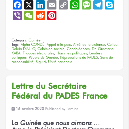
Facebook
X
LinkedIn
Email
Copy
WhatsApp
Message
Teleg
Sky
Link
Viber
WeChat
Reddit
Pinterest
Category:
Guinée
Tags:
Alpha CONDÉ
,
Appel à la paix
,
Arrêt de la violence
,
Cellou
Dalein DIALLO
,
Cohésion sociale
,
Condoléances
,
Dr. Ousmane
KABA
,
Fraudes électorales
,
Hommes politiques
,
Leaders
politiques
,
Peuple de Guinée
,
Réprobations du PADES
,
Sens de
responsabilité
,
Siguiri
,
Unité nationale
Lettre du Secrétaire
Fédéral du PADES France
15 octobre 2020
Published by
Lamine
La Guinée que nous aimons …