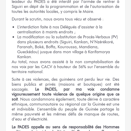
leadeur du PADES a été interdit par l’armée de rentrer à
Siguiri en dépit de la programmation et de l’autorisation de
toutes les autorités locales, y compris le Maire.
Durant le scrutin, nous avons tous vécu et observé :
L’interdiction faite à nos Délégués d’assister à la
centralisation à maints endroits ;
La modification ou la substitution de Procès-Verbaux (PV)
dans plusieurs endroits (Siguiri, Kankan, N’Nzérékoré,
Faranah, Boké, Boffa, Kouroussa, Mandiana,
Gueckédou) jusque dans mon village à Karifamorya
Kankan.
Au total, nous avons assisté à la non comptabilisation de
nos voix par les CACV à hauteur de 56% sur l’ensemble du
territoire national.
Suite à ces violences, des guinéens ont perdu leur vie. Des
biens publics et privés (maisons et boutiques) ont été
saccagés.
Le PADES, par ma voix condamne
vigoureusement toute violence de quelque origine que ce
soit
. Nous condamnons également, toute dérive à caractère
ethnique, communautaire ou régional car la Guinée est une
et indivisible. L’ensemble du peuple de Guinée partage la
même pauvreté et les mêmes défis de manque de routes,
d’eau et d’électricité.
Le PADES appelle au sens de responsabilité des Hommes