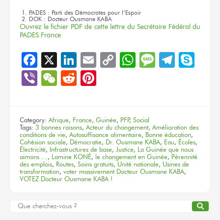
PADES : Parti des Démocrates pour l’Espoir
DOK : Docteur Ousmane KABA
Ouvrez le fichier PDF de cette lettre du Secrétaire Fédéral du
PADES France
Facebook
X
LinkedIn
Email
Copy
WhatsApp
Message
Teleg
Sky
Link
Viber
WeChat
Reddit
Pinterest
Category:
Afrique
,
France
,
Guinée
,
PFP
,
Social
Tags:
3 bonnes raisons
,
Acteur du changement
,
Amélioration des
conditions de vie
,
Autosuffisance alimentaire
,
Bonne éducation
,
Cohésion sociale
,
Démocratie
,
Dr. Ousmane KABA
,
Eau
,
Écoles
,
Électricité
,
Infrastructures de base
,
Justice
,
La Guinée que nous
aimons …
,
Lamine KONÉ
,
le changement en Guinée
,
Pérennité
des emplois
,
Routes
,
Soins gratuits
,
Unité nationale
,
Usines de
transformation
,
voter massivement Docteur Ousmane KABA
,
VOTEZ Docteur Ousmane KABA !