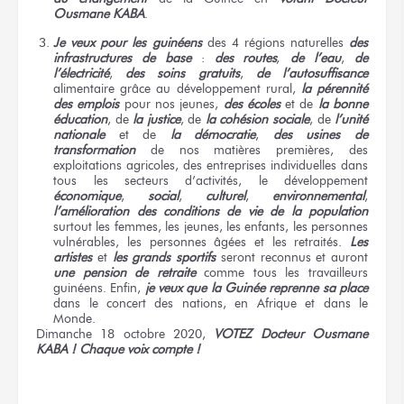
Ousmane KABA
.
Je veux pour les guinéens
des 4 régions naturelles
des
infrastructures de base
:
des routes
,
de l’eau
,
de
l’électricité
,
des soins gratuits
,
de l’autosuffisance
alimentaire grâce au développement rural,
la pérennité
des emplois
pour nos jeunes,
des écoles
et de
la bonne
éducation
, de
la justice
, de
la cohésion sociale
, de
l’unité
nationale
et de
la démocratie
,
des usines de
transformation
de nos matières premières, des
exploitations agricoles, des entreprises individuelles dans
tous les secteurs d’activités, le développement
économique
,
social
,
culturel
,
environnemental
,
l’amélioration des conditions de vie de la population
surtout les femmes, les jeunes, les enfants, les personnes
vulnérables, les personnes âgées et les retraités.
Les
artistes
et
les grands sportifs
seront reconnus et auront
une pension de retraite
comme tous les travailleurs
guinéens. Enfin,
je veux que la Guinée reprenne sa place
dans le concert des nations, en Afrique et dans le
Monde.
Dimanche 18 octobre 2020,
VOTEZ Docteur Ousmane
KABA ! Chaque voix compte !