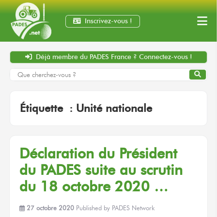
Inscrivez-vous !
Déjà membre
du PADES France ?
Connectez-vous !
Étiquette :
Unité nationale
Déclaration du Président
du PADES suite au scrutin
du 18 octobre 2020 …
27 octobre 2020
Published by
PADES Network