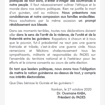
politiques de tout bord, d’éviter d’infliger des souffrances à
notre peuple
. Il faut nécessairement cultiver l’éthique et la
morale dans nos actions politiques. Rien ne justifie la mort
d’un guinéen, civil ou militaire.
Nous présentons nos
condoléances et notre compassion aux familles endeuillées
.
Nous souhaitons par la même occasion
un prompt
rétablissement aux blessés
.
Dans ces moments terribles, toutes nos déclarations doivent
aller
dans le sens de l’arrêt de la violence, de l’unité et de la
fraternité entre les guinéens
. Rappelons à chacun et à tous
que le pouvoir, fut-il présidentiel ne vaut pas une guerre
fratricide et tribale; c’est-à-dire une guerre civile. Nous
remercions et félicitons chaleureusement tous les
sympathisants, militants et responsables du PADES sur
l’ensemble du territoire national et à l’extérieur pour les
efforts et le civisme consentis au cours de cette élection.
En tant que leaders politiques, nous avons tous l’obligation
de mettre la nation guinéenne au-dessus de tout, y compris
nos intérêts électoralistes
.
Que Dieu bénisse la Guinée et les guinéens !
Kankan,
le 27 octobre 2020
Dr. Ousmane KABA,
Président du PADES