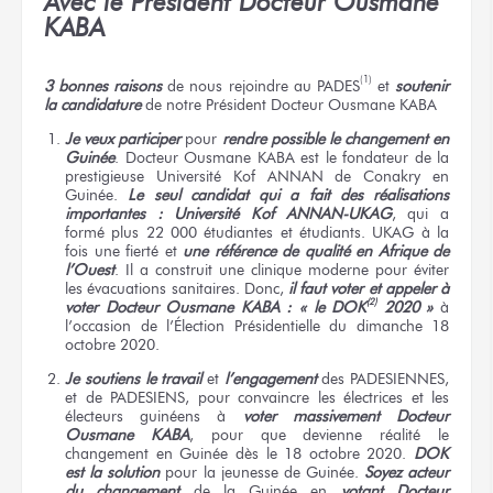
Avec le Président Docteur Ousmane
KABA
(1)
3 bonnes raisons
de nous rejoindre au PADES
et
soutenir
la candidature
de notre Président Docteur Ousmane KABA
Je veux participer
pour
rendre possible le changement en
Guinée
. Docteur Ousmane KABA est le fondateur de la
prestigieuse Université Kof ANNAN de Conakry en
Guinée.
Le seul candidat qui a fait des réalisations
importantes : Université Kof ANNAN-UKAG
, qui a
formé plus 22 000 étudiantes et étudiants. UKAG à la
fois une fierté et
une référence de qualité en Afrique de
l’Ouest
. Il a construit une clinique moderne pour éviter
les évacuations sanitaires. Donc,
il faut voter et appeler à
(2)
voter Docteur Ousmane KABA : « le DOK
2020 »
à
l’occasion de l’Élection Présidentielle du dimanche 18
octobre 2020.
Je soutiens le travail
et
l’engagement
des PADESIENNES,
et de PADESIENS, pour convaincre les électrices et les
électeurs guinéens à
voter massivement Docteur
Ousmane KABA
, pour que devienne réalité le
changement en Guinée dès le 18 octobre 2020.
DOK
est la solution
pour la jeunesse de Guinée.
Soyez acteur
du changement
de la Guinée en
votant Docteur