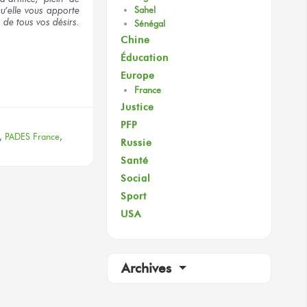
u’elle vous apporte
Sahel
n de tous vos désirs.
Sénégal
Chine
Éducation
terest
Europe
France
Justice
PFP
,
PADES France
,
Russie
Santé
Social
Sport
USA
Archives