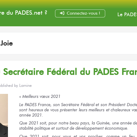
e du PADES
.net
?
Connectez-vous !
Le PADE
:
Joie
Secrétaire Fédéral du PADES Fra
ublished by
Lamine
«
Meilleurs vœux 2021
Le PADES France, son Secrétaire Fédéral et son Président Do
sont heureux de vous présenter leurs meilleurs et chaleureux vœ
année 2021.
Que 2021 soit, pour notre beau pays, la Guinée, une année de
stabilité politique et surtout de développement économique.
Que 2021 soit, pour vous et vos proches, comme un feu d’