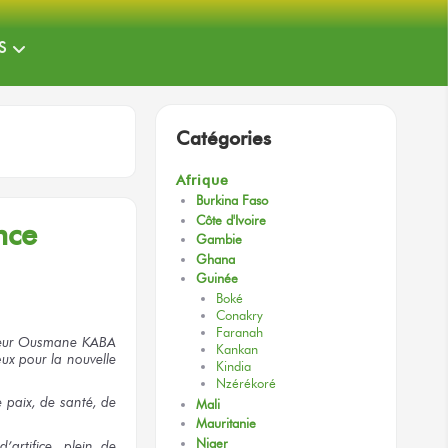
S
Catégories
Afrique
Burkina Faso
Côte d'Ivoire
nce
Gambie
Ghana
Guinée
Boké
Conakry
Faranah
cteur Ousmane KABA
Kankan
ux pour la nouvelle
Kindia
Nzérékoré
 paix, de santé, de
Mali
Mauritanie
Niger
artifice, plein de