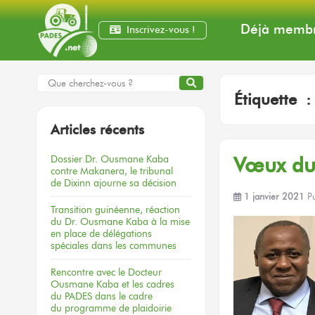
Déjà membr
Inscrivez-vous !
Étiquette 
Articles récents
Dossier
Dr. Ousmane Kaba
Vœux du 
contre Makanera,
le tribunal
de Dixinn
ajourne
sa décision
1 janvier 2021
P
Transition guinéenne, réaction
du Dr. Ousmane Kaba à la mise
en place de délégations
spéciales dans les communes
Rencontre
avec le Docteur
Ousmane Kaba
et les cadres
du PADES
dans le cadre
du programme
de plaidoirie