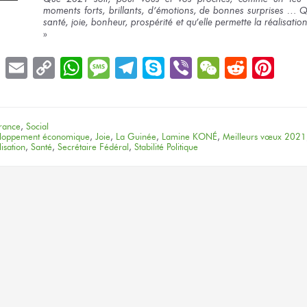
moments forts, brillants, d’émotions, de bonnes surprises … Q
santé, joie, bonheur, prospérité et qu’elle permette la réalisatio
»
book
LinkedIn
Email
Copy
WhatsApp
Message
Telegram
Skype
Viber
WeChat
Reddit
Pin
Link
rance
,
Social
loppement économique
,
Joie
,
La Guinée
,
Lamine KONÉ
,
Meilleurs vœux 2021
isation
,
Santé
,
Secrétaire Fédéral
,
Stabilité Politique