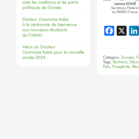
avec les coalitions
et les partis
Lamine KONÉ
politiques
de Guinée
Secrétaire Fédéral
du PADES France
Docteur
Ousmane Kaba
à la cérémonie
de bienvenue
Face
X
aux nouveaux
étudiants
de l’UKAG
Vœux
du Docteur
Ousmane Kaba
pour la nouvelle
année 2024
Category:
Europe
,
F
Tags:
Bonheur
,
Déve
Paix
,
Prospérité
,
Réal