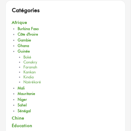
Catégories
Afrique
Burkina Faso
Côte d'Ivoire
Gambie
Ghana
Guinée
Boké
Conakry
Faranah
Kankan
Kindia
Nzérékoré
Mali
Mauritanie
Niger
Sahel
Sénégal
Chine
Éducation