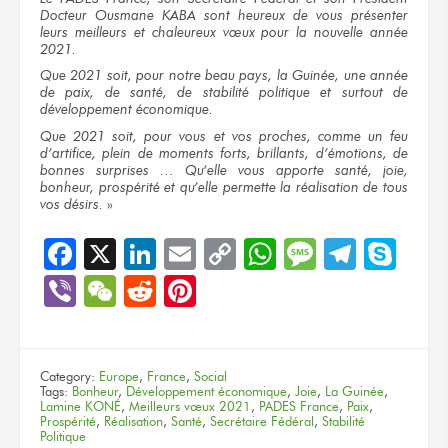
Docteur Ousmane KABA sont heureux de vous présenter
leurs meilleurs et chaleureux vœux pour la nouvelle année
2021.
Que 2021 soit, pour notre beau pays, la Guinée, une année
de paix, de santé, de stabilité politique et surtout de
développement économique.
Que 2021 soit, pour vous et vos proches, comme un feu
d’artifice, plein de moments forts, brillants, d’émotions, de
bonnes surprises … Qu’elle vous apporte santé, joie,
bonheur, prospérité et qu’elle permette la réalisation de tous
vos désirs.
»
Facebook
X
LinkedIn
Email
Copy
WhatsApp
Message
Teleg
Sky
Link
Viber
WeChat
Reddit
Pinterest
Category:
Europe
,
France
,
Social
Tags:
Bonheur
,
Développement économique
,
Joie
,
La Guinée
,
Lamine KONÉ
,
Meilleurs vœux 2021
,
PADES France
,
Paix
,
Prospérité
,
Réalisation
,
Santé
,
Secrétaire Fédéral
,
Stabilité
Politique