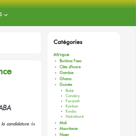
S
Catégories
Afrique
Burkina Faso
Côte d'Ivoire
nce
Gambie
Ghana
Guinée
Boké
Conakry
Faranah
KABA
Kankan
Kindia
Nzérékoré
Mali
 la candidature
de
Mauritanie
Niger