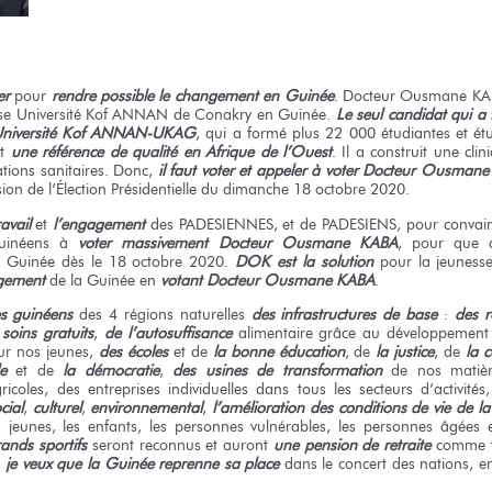
er
pour
rendre possible le changement en Guinée
. Docteur Ousmane KAB
euse Université Kof ANNAN de Conakry en Guinée.
Le seul candidat qui a f
 Université Kof ANNAN-UKAG
, qui a formé plus 22 000 étudiantes et é
et
une référence de qualité en Afrique de l’Ouest
. Il a construit une cl
ations sanitaires. Donc,
il faut voter et appeler à voter Docteur Ousman
ion de l’Élection Présidentielle du dimanche 18 octobre 2020.
avail
et
l’engagement
des PADESIENNES, et de PADESIENS, pour convaincre
 guinéens à
voter massivement Docteur Ousmane KABA
, pour que d
 Guinée dès le 18 octobre 2020.
DOK est la solution
pour la jeuness
gement
de la Guinée en
votant Docteur Ousmane KABA
.
es guinéens
des 4 régions naturelles
des infrastructures de base
:
des r
soins gratuits
,
de l’autosuffisance
alimentaire grâce au développement
r nos jeunes,
des écoles
et de
la bonne éducation
, de
la justice
, de
la 
e
et de
la démocratie
,
des usines de transformation
de nos matièr
gricoles, des entreprises individuelles dans tous les secteurs d’activité
cial
,
culturel
,
environnemental
,
l’amélioration des conditions de vie de l
 jeunes, les enfants, les personnes vulnérables, les personnes âgées e
rands sportifs
seront reconnus et auront
une pension de retraite
comme to
,
je veux que la Guinée reprenne sa place
dans le concert des nations, en