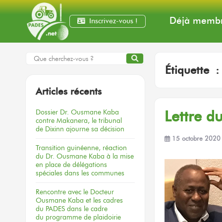
Déjà membr
Inscrivez-vous !
Étiquette 
Articles récents
Dossier
Dr. Ousmane Kaba
Lettre du
contre Makanera,
le tribunal
de Dixinn
ajourne
sa décision
15 octobre 2020
Transition guinéenne, réaction
du Dr. Ousmane Kaba à la mise
en place de délégations
spéciales dans les communes
Rencontre
avec le Docteur
Ousmane Kaba
et les cadres
du PADES
dans le cadre
du programme
de plaidoirie