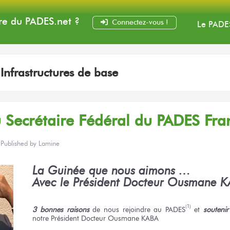
e du PADES
.net
?
Connectez-vous !
Le PADE
:
Infrastructures de base
 Secrétaire Fédéral du PADES Fra
Published by
Lamine
La Guinée que nous aimons …
Avec le Président Docteur Ousmane 
(1)
3 bonnes raisons
de nous rejoindre au PADES
et
soutenir
notre Président Docteur Ousmane KABA