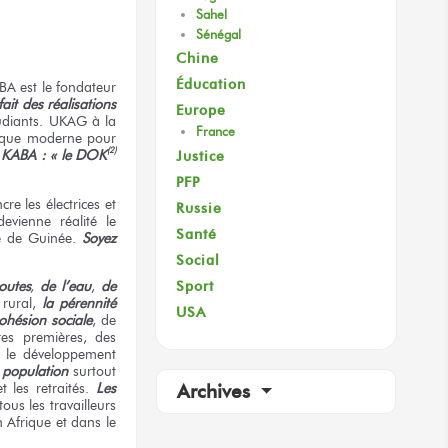
Sahel
Sénégal
Chine
Éducation
A est le fondateur
ait des réalisations
Europe
tudiants. UKAG à la
France
inique moderne pour
(2)
e KABA : « le DOK
Justice
PFP
 les électrices et
Russie
evienne réalité le
Santé
e de Guinée.
Soyez
Social
Sport
outes
,
de l’eau
,
de
 rural,
la pérennité
USA
cohésion sociale
, de
es premières, des
s, le développement
a population
surtout
t les retraités.
Les
Archives
us les travailleurs
 Afrique et dans le