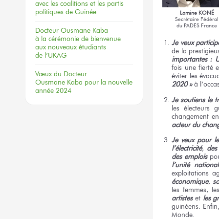
avec les coalitions
et les partis
politiques
de Guinée
Lamine KONÉ
Secrétaire Fédéral
du PADES France
Docteur
Ousmane Kaba
à la cérémonie
de bienvenue
Je veux particip
aux nouveaux
étudiants
de la prestigi
de l’UKAG
importantes :
fois une fierté 
Vœux
du Docteur
éviter les évacu
Ousmane Kaba
pour la nouvelle
2020 »
à l’occas
année 2024
Je soutiens le tr
les électeurs
changement en
acteur du chan
Je veux pour l
l’électricité
,
des 
des emplois
pou
l’unité national
exploitations a
économique
,
so
les femmes, les
artistes
et
les g
guinéens. Enfin
Monde.