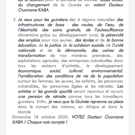
du changement
de la Guinée en
votant Docteur
Ousmane KABA
.
Je veux pour les guinéens
des 4 régions naturelles
des
infrastructures de base
:
des routes
,
de l’eau
,
de
l’électricité
,
des soins gratuits
,
de l’autosuffisance
alimentaire grâce au développement rural,
la pérennité
des emplois
pour nos jeunes,
des écoles
et de
la bonne
éducation
, de
la justice
, de
la cohésion sociale
, de
l’unité
nationale
et de
la démocratie
,
des usines de
transformation
de nos matières premières, des
exploitations agricoles, des entreprises individuelles dans
tous les secteurs d’activités, le développement
économique
,
social
,
culturel
,
environnemental
,
l’amélioration des conditions de vie de la population
surtout les femmes, les jeunes, les enfants, les personnes
vulnérables, les personnes âgées et les retraités.
Les
artistes
et
les grands sportifs
seront reconnus et auront
une pension de retraite
comme tous les travailleurs
guinéens. Enfin,
je veux que la Guinée reprenne sa place
dans le concert des nations, en Afrique et dans le
Monde.
Dimanche 18 octobre 2020,
VOTEZ Docteur Ousmane
KABA ! Chaque voix compte !