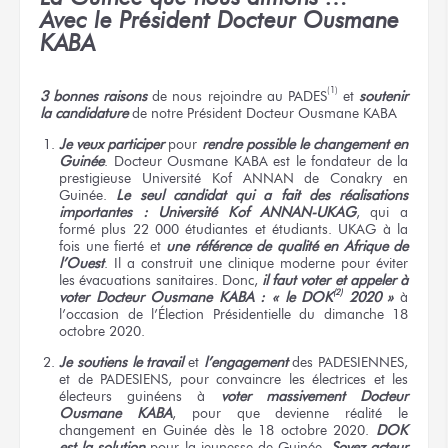
Avec le Président Docteur Ousmane
KABA
(1)
3 bonnes raisons
de nous rejoindre au PADES
et
soutenir
la candidature
de notre Président Docteur Ousmane KABA
Je veux participer
pour
rendre possible le changement en
Guinée
. Docteur Ousmane KABA est le fondateur de la
prestigieuse Université Kof ANNAN de Conakry en
Guinée.
Le seul candidat qui a fait des réalisations
importantes : Université Kof ANNAN-UKAG
, qui a
formé plus 22 000 étudiantes et étudiants. UKAG à la
fois une fierté et
une référence de qualité en Afrique de
l’Ouest
. Il a construit une clinique moderne pour éviter
les évacuations sanitaires. Donc,
il faut voter et appeler à
(2)
voter Docteur Ousmane KABA : « le DOK
2020 »
à
l’occasion de l’Élection Présidentielle du dimanche 18
octobre 2020.
Je soutiens le travail
et
l’engagement
des PADESIENNES,
et de PADESIENS, pour convaincre les électrices et les
électeurs guinéens à
voter massivement Docteur
Ousmane KABA
, pour que devienne réalité le
changement en Guinée dès le 18 octobre 2020.
DOK
est la solution
pour la jeunesse de Guinée.
Soyez acteur