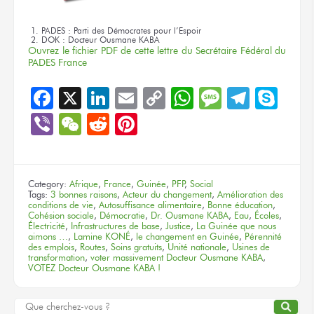
PADES : Parti des Démocrates pour l’Espoir
DOK : Docteur Ousmane KABA
Ouvrez le fichier PDF de cette lettre du Secrétaire Fédéral du
PADES France
Facebook
X
LinkedIn
Email
Copy
WhatsApp
Message
Teleg
Sky
Link
Viber
WeChat
Reddit
Pinterest
Category:
Afrique
,
France
,
Guinée
,
PFP
,
Social
Tags:
3 bonnes raisons
,
Acteur du changement
,
Amélioration des
conditions de vie
,
Autosuffisance alimentaire
,
Bonne éducation
,
Cohésion sociale
,
Démocratie
,
Dr. Ousmane KABA
,
Eau
,
Écoles
,
Électricité
,
Infrastructures de base
,
Justice
,
La Guinée que nous
aimons …
,
Lamine KONÉ
,
le changement en Guinée
,
Pérennité
des emplois
,
Routes
,
Soins gratuits
,
Unité nationale
,
Usines de
transformation
,
voter massivement Docteur Ousmane KABA
,
VOTEZ Docteur Ousmane KABA !