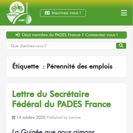
Inscrivez-vous !
Déjà membre
du PADES France ?
Connectez-vous !
Étiquette :
Pérennité des emplois
Lettre du Secrétaire
Fédéral du PADES France
15 octobre 2020
Published by
Lamine
La Guinée que nous aimons …