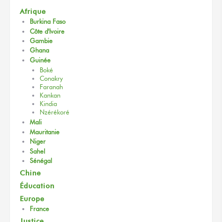
Afrique
Burkina Faso
Côte d'Ivoire
Gambie
Ghana
Guinée
Boké
Conakry
Faranah
Kankan
Kindia
Nzérékoré
Mali
Mauritanie
Niger
Sahel
Sénégal
Chine
Éducation
Europe
France
Justice