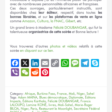
avec de nombreuses personnalités africaines et françaises.
Ces deux ouvrages, particulièrement instructifs, sont
disponibles chez
leur éditeur
, respectif, dans toutes
les
bonnes librairies
, et sur
les plateformes de vente en ligne
comme
Amazon
,
Cultura
,
la FNAC
,
Gibert,
etc.
Un grand bravo à Madame
Félicité DOUBANGAR
, qui fut la
talentueuse
organisatrice de cette soirée
et Bonne lecture !
Vous trouverez d’autres
photos et vidéos
relatifs à cette
soirée
en cliquant sur ce lien
.
Facebook
X
LinkedIn
Email
Copy
WhatsApp
Message
Teleg
Sky
Link
Viber
WeChat
Reddit
Pinterest
Category:
Afrique
,
Burkina Faso
,
France
,
Mali
,
Niger
,
Sahel
Tags:
Adam MAINA
,
Blues démocratique
,
Diplomate
,
Éditions
Impacts
,
Éditions Karthala
,
Félicité DOUBANGAR
,
Francis
LALOUPO
,
Lamine KONÉ
,
livres
,
Mali-Sahel
,
Marie-Roger
BILOA
,
Niger
,
Paris
,
Restaurant le Moonlight
,
Secrétaire Fédéral