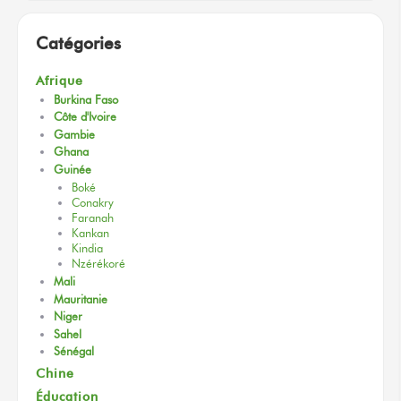
Catégories
Afrique
Burkina Faso
Côte d'Ivoire
Gambie
Ghana
Guinée
Boké
Conakry
Faranah
Kankan
Kindia
Nzérékoré
Mali
Mauritanie
Niger
Sahel
Sénégal
Chine
Éducation