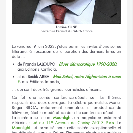
Lamine KONÉ
Secrétaire Fédéral
du PADES France
Le vendredi 9 juin 2022, j’étais parmi les invités d’une soirée
littéraire, à l’occasion de la parution des derniers livres en
date …
de
Francis LALOUPO
:
Blues démocratique 1990-2020
,
aux Éditions Karthala,
et de
Seidik ABBA
:
Mali-Sahel, notre Afghanistan à nous
?
, aux Éditions Impacts,
… qui sont deux très grands journalistes africains.
Ce fut une soirée conférence-débat, sur les thèmes
respectifs des deux ouvrages. La célèbre journaliste, Marie-
Roger BILOA, notamment animatrice et productrice de
télévision, était la modératrice de cette conférence-débat.
La soirée a eu lieu au
Moonlight
, un magnifique restaurant
Africain,
situé au 119 Avenue de Choisy 75013 Paris
. Le
Moonlight
fut privatisé pour cette soirée exceptionnelle et
inoubliable à laquelle j’ai eu l’immense plaisir de participer