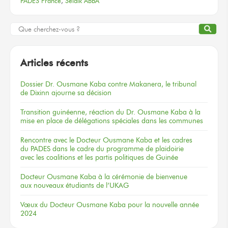
PADES France
,
Seidik ABBA
Articles récents
Dossier
Dr. Ousmane Kaba
contre Makanera,
le tribunal
de Dixinn
ajourne
sa décision
Transition guinéenne, réaction du Dr. Ousmane Kaba à la
mise en place de délégations spéciales dans les communes
Rencontre
avec le Docteur
Ousmane Kaba
et les cadres
du PADES
dans le cadre
du programme
de plaidoirie
avec les coalitions
et les partis
politiques
de Guinée
Docteur
Ousmane Kaba
à la cérémonie
de bienvenue
aux nouveaux
étudiants
de l’UKAG
Vœux
du Docteur
Ousmane Kaba
pour la nouvelle
année
2024