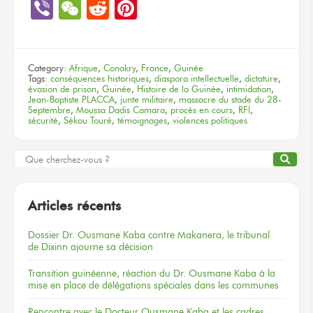
Link
Viber
WeChat
Reddit
Pinterest
Category:
Afrique
,
Conakry
,
France
,
Guinée
Tags:
conséquences historiques
,
diaspora intellectuelle
,
dictature
,
évasion de prison
,
Guinée
,
Histoire de la Guinée
,
intimidation
,
Jean-Baptiste PLACCA
,
junte militaire
,
massacre du stade du 28-
Septembre
,
Moussa Dadis Camara
,
procès en cours
,
RFI
,
sécurité
,
Sékou Touré
,
témoignages
,
violences politiques
Articles récents
Dossier
Dr. Ousmane Kaba
contre Makanera,
le tribunal
de Dixinn
ajourne
sa décision
Transition guinéenne, réaction du Dr. Ousmane Kaba à la
mise en place de délégations spéciales dans les communes
Rencontre
avec le Docteur
Ousmane Kaba
et les cadres