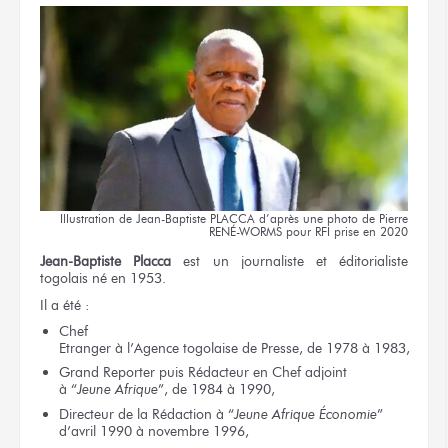
Illustration
de Jean-Baptiste
PLACCA d’après
une photo
de Pierre
RENÉ-WORMS
pour RFI
prise
en 2020
Jean-Baptiste Placca
est un journaliste
et éditorialiste
togolais né
en 1953.
Il a été :
Chef
Etranger
à l’Agence
togolaise
de Presse,
de 1978
à 1983,
Grand Reporter
puis Rédacteur
en Chef
adjoint
à “
Jeune Afrique
”,
de 1984
à 1990,
Directeur
de la Rédaction
à “
Jeune
Afrique Économie
”
d’avril 1990
à novembre 1996,