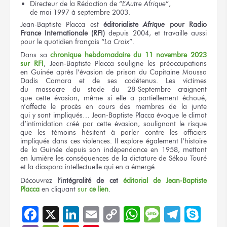
Directeur
de la Rédaction
de “
L’Autre Afrique
”,
de mai 1997
à septembre 2003.
Jean-Baptiste Placca
est
éditorialiste
Afrique
pour Radio
France Internationale (RFI)
depuis 2004,
et travaille
aussi
pour le quotidien
français
“
La Croix
”.
Dans
sa
chronique
hebdomadaire
du 11
novembre 2023
sur RFI
, Jean-Baptiste Placca souligne
les préoccupations
en Guinée
après l’évasion
de prison
du Capitaine
Moussa
Dadis Camara
et de ses codétenus.
Les victimes
du massacre
du stade
du 28-Septembre
craignent
que cette évasion,
même si
elle a
partiellement échoué,
n’affecte
le procès
en cours
des membres
de la junte
qui y sont
impliqués… Jean-Baptiste Placca évoque
le climat
d’intimidation créé
par cette évasion,
soulignant
le risque
que les témoins
hésitent
à parler
contre
les officiers
impliqués
dans ces violences.
Il explore
également l’histoire
de la Guinée
depuis
son indépendance
en 1958,
mettant
en lumière
les conséquences
de la dictature
de Sékou
Touré
et la diaspora
intellectuelle
qui en a émergé.
Découvrez
l’intégralité
de cet
éditorial
de Jean-Baptiste
Placca
en cliquant
sur
ce lien
.
Facebook
X
LinkedIn
Email
Copy
WhatsApp
Message
Teleg
Sky