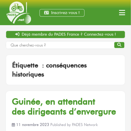
Inscrivez-vous !
Déjà membre
du PADES France ?
Connectez-vous !
Étiquette :
conséquences
historiques
Guinée,
en attendant
des dirigeants
d’envergure
11 novembre 2023
Published by
PADES Network