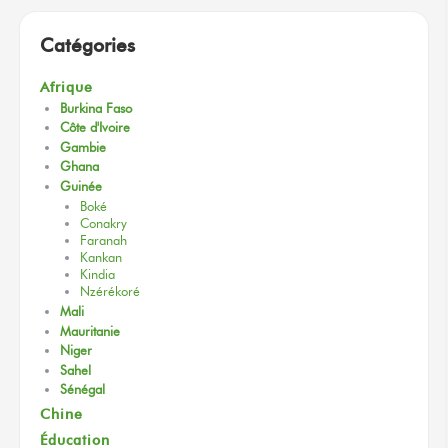
Catégories
Afrique
Burkina Faso
Côte d'Ivoire
Gambie
Ghana
Guinée
Boké
Conakry
Faranah
Kankan
Kindia
Nzérékoré
Mali
Mauritanie
Niger
Sahel
Sénégal
Chine
Éducation