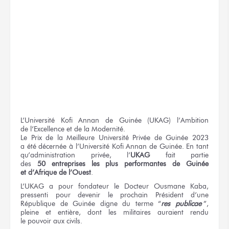
L’Université
Kofi Annan
de Guinée
(UKAG) l’Ambition
de l’Excellence
et de la Modernité.
Le Prix
de la Meilleure Université Privée
de Guinée 2023
a été
décernée à
l’Université
Kofi Annan
de Guinée
.
En tant
qu’administration privée, l’
UKAG
fait partie
des
50 entreprises
les plus
performantes
de Guinée
et d’Afrique
de l’Ouest
.
L’UKAG a
pour fondateur
le Docteur
Ousmane Kaba,
pressenti
pour devenir
le prochain
Président d’une
République
de Guinée
digne
du terme
“
res publicae
”,
pleine
et entière,
dont les militaires
auraient rendu
le pouvoir
aux civils.