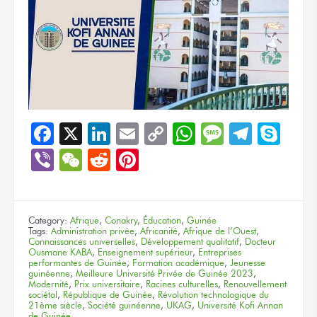
Facebook
X
LinkedIn
Email
Copy
WhatsApp
Message
Teleg
Sky
Link
Viber
WeChat
Reddit
Pinterest
Category:
Afrique
,
Conakry
,
Éducation
,
Guinée
Tags:
Administration privée
,
Africanité
,
Afrique de l’Ouest
,
Connaissances universelles
,
Développement qualitatif
,
Docteur
Ousmane KABA
,
Enseignement supérieur
,
Entreprises
performantes de Guinée
,
Formation académique
,
Jeunesse
guinéenne
,
Meilleure Université Privée de Guinée 2023
,
Modernité
,
Prix universitaire
,
Racines culturelles
,
Renouvellement
sociétal
,
République de Guinée
,
Révolution technologique du
21ème siècle
,
Société guinéenne
,
UKAG
,
Université Kofi Annan
de Guinée