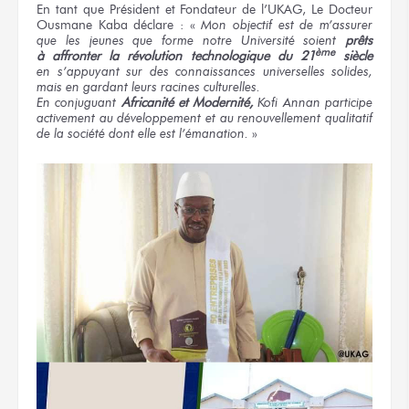
En tant
que Président
et Fondateur
de l’UKAG,
Le Docteur
Ousmane Kaba
déclare :
«
Mon objectif
est
de m’assurer
que les jeunes
que forme
notre Université
soient
prêts
ème
à affronter
la révolution
technologique
du 21
siècle
en s’appuyant
sur des connaissances
universelles solides,
mais
en gardant
leurs racines
culturelles.
En conjuguant
Africanité
et Modernité,
Kofi Annan
participe
activement
au développement
et au renouvellement
qualitatif
de la société
dont elle est
l’émanation.
»