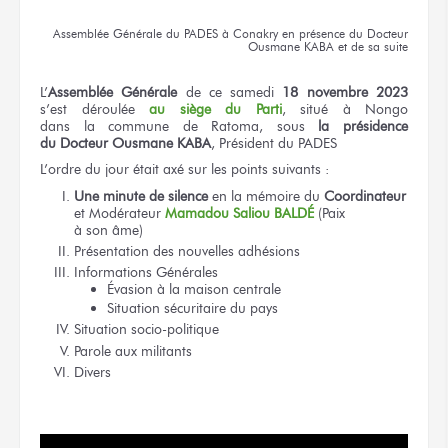
Assemblée Générale
du PADES
à Conakry
en présence
du Docteur
Ousmane KABA
et de sa suite
L’
Assemblée Générale
de ce samedi
18 novembre
2023
s’est déroulée
au siège
du Parti
, situé
à Nongo
dans la commune
de Ratoma,
sous
la présidence
du Docteur
Ousmane KABA
, Président
du PADES
L’ordre
du jour
était axé
sur les points
suivants :
Une minute
de silence
en la mémoire
du
Coordinateur
et Modérateur
Mamadou Saliou BALDÉ
(Paix
à son âme)
Présentation
des nouvelles
adhésions
Informations Générales
Évasion
à la maison
centrale
Situation sécuritaire
du pays
Situation socio-politique
Parole
aux militants
Divers