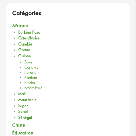
Catégories
Afrique
Burkina Faso
Côte d'Ivoire
Gambie
Ghana
Guinée
Boké
Conakry
Faranah
Kankan
Kindia
Nzérékoré
Mali
Mauritanie
Niger
Sahel
Sénégal
Chine
Éducation