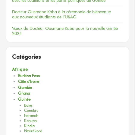
avec les coalitions
et les partis
politiques
de Guinée
Docteur
Ousmane Kaba
à la cérémonie
de bienvenue
aux nouveaux
étudiants
de l’UKAG
Vœux
du Docteur
Ousmane Kaba
pour la nouvelle
année
2024
Catégories
Afrique
Burkina Faso
Côte d'Ivoire
Gambie
Ghana
Guinée
Boké
Conakry
Faranah
Kankan
Kindia
Nzérékoré