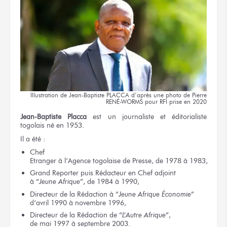
Illustration
de Jean-Baptiste
PLACCA d’après
une photo
de Pierre
RENÉ-WORMS
pour RFI
prise
en 2020
Jean-Baptiste Placca
est un journaliste
et éditorialiste
togolais né
en 1953.
Il a été :
Chef
Etranger
à l’Agence
togolaise
de Presse,
de 1978
à 1983,
Grand Reporter
puis Rédacteur
en Chef
adjoint
à “
Jeune Afrique
”,
de 1984
à 1990,
Directeur
de la Rédaction
à “
Jeune
Afrique Économie
”
d’avril 1990
à novembre 1996,
Directeur
de la Rédaction
de “
L’Autre Afrique
”,
de mai 1997
à septembre 2003.