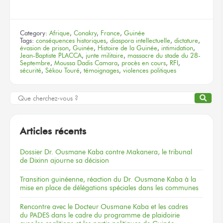
Category:
Afrique
,
Conakry
,
France
,
Guinée
Tags:
conséquences historiques
,
diaspora intellectuelle
,
dictature
,
évasion de prison
,
Guinée
,
Histoire de la Guinée
,
intimidation
,
Jean-Baptiste PLACCA
,
junte militaire
,
massacre du stade du 28-
Septembre
,
Moussa Dadis Camara
,
procès en cours
,
RFI
,
sécurité
,
Sékou Touré
,
témoignages
,
violences politiques
Articles récents
Dossier
Dr. Ousmane Kaba
contre Makanera,
le tribunal
de Dixinn
ajourne
sa décision
Transition guinéenne, réaction du Dr. Ousmane Kaba à la
mise en place de délégations spéciales dans les communes
Rencontre
avec le Docteur
Ousmane Kaba
et les cadres
du PADES
dans le cadre
du programme
de plaidoirie