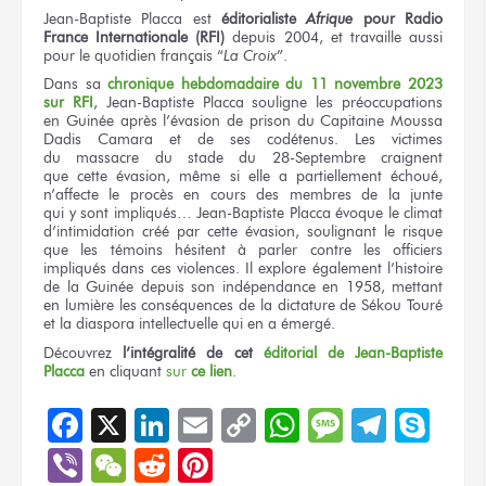
Jean-Baptiste Placca
est
éditorialiste
Afrique
pour Radio
France Internationale (RFI)
depuis 2004,
et travaille
aussi
pour le quotidien
français
“
La Croix
”.
Dans
sa
chronique
hebdomadaire
du 11
novembre 2023
sur RFI
, Jean-Baptiste Placca souligne
les préoccupations
en Guinée
après l’évasion
de prison
du Capitaine
Moussa
Dadis Camara
et de ses codétenus.
Les victimes
du massacre
du stade
du 28-Septembre
craignent
que cette évasion,
même si
elle a
partiellement échoué,
n’affecte
le procès
en cours
des membres
de la junte
qui y sont
impliqués… Jean-Baptiste Placca évoque
le climat
d’intimidation créé
par cette évasion,
soulignant
le risque
que les témoins
hésitent
à parler
contre
les officiers
impliqués
dans ces violences.
Il explore
également l’histoire
de la Guinée
depuis
son indépendance
en 1958,
mettant
en lumière
les conséquences
de la dictature
de Sékou
Touré
et la diaspora
intellectuelle
qui en a émergé.
Découvrez
l’intégralité
de cet
éditorial
de Jean-Baptiste
Placca
en cliquant
sur
ce lien
.
Facebook
X
LinkedIn
Email
Copy
WhatsApp
Message
Teleg
Sky
Link
Viber
WeChat
Reddit
Pinterest