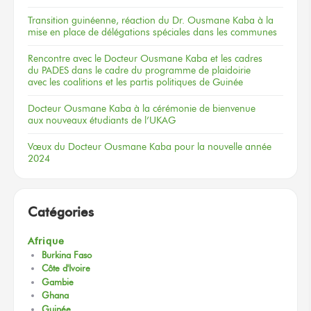
Transition guinéenne, réaction du Dr. Ousmane Kaba à la
mise en place de délégations spéciales dans les communes
Rencontre
avec le Docteur
Ousmane Kaba
et les cadres
du PADES
dans le cadre
du programme
de plaidoirie
avec les coalitions
et les partis
politiques
de Guinée
Docteur
Ousmane Kaba
à la cérémonie
de bienvenue
aux nouveaux
étudiants
de l’UKAG
Vœux
du Docteur
Ousmane Kaba
pour la nouvelle
année
2024
Catégories
Afrique
Burkina Faso
Côte d'Ivoire
Gambie
Ghana
Guinée