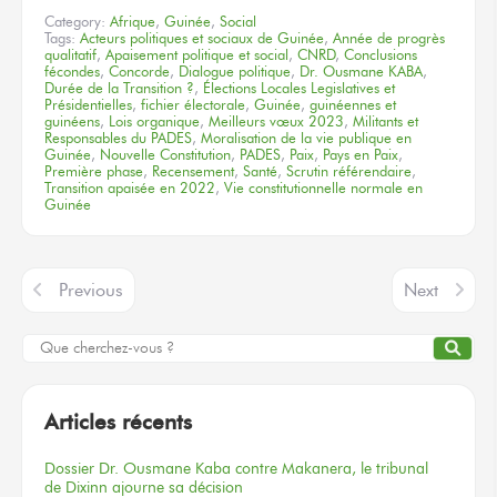
Category:
Afrique
,
Guinée
,
Social
Tags:
Acteurs politiques et sociaux de Guinée
,
Année de progrès
qualitatif
,
Apaisement politique et social
,
CNRD
,
Conclusions
fécondes
,
Concorde
,
Dialogue politique
,
Dr. Ousmane KABA
,
Durée de la Transition ?
,
Élections Locales Legislatives et
Présidentielles
,
fichier électorale
,
Guinée
,
guinéennes et
guinéens
,
Lois organique
,
Meilleurs vœux 2023
,
Militants et
Responsables du PADES
,
Moralisation de la vie publique en
Guinée
,
Nouvelle Constitution
,
PADES
,
Paix
,
Pays en Paix
,
Première phase
,
Recensement
,
Santé
,
Scrutin référendaire
,
Transition apaisée en 2022
,
Vie constitutionnelle normale en
Guinée
Previous
Next
Articles récents
Dossier
Dr. Ousmane Kaba
contre Makanera,
le tribunal
de Dixinn
ajourne
sa décision