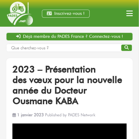
Inscrivez-vous !
Déjà membre
du PADES France ?
Connectez-vous !
2023 – Présentation
des vœux
pour la nouvelle
année
du Docteur
Ousmane KABA
1 janvier 2023
Published by
PADES Network