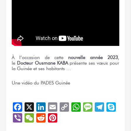
À l’occasion
de cette
nouvelle
année 2023
,
le
Docteur
Ousmane KABA
présente
ses vœux
pour
la Guinée
et ses habitants …
Une vidéo
du PADES
Guinée
Facebook
X
LinkedIn
Email
Copy
WhatsApp
Message
Teleg
Sky
Link
Viber
WeChat
Reddit
Pinterest