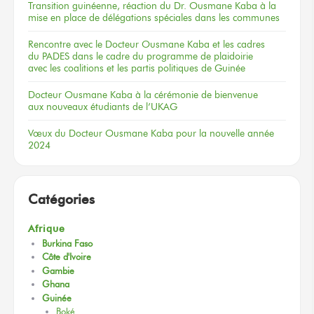
Transition guinéenne, réaction du Dr. Ousmane Kaba à la
mise en place de délégations spéciales dans les communes
Rencontre
avec le Docteur
Ousmane Kaba
et les cadres
du PADES
dans le cadre
du programme
de plaidoirie
avec les coalitions
et les partis
politiques
de Guinée
Docteur
Ousmane Kaba
à la cérémonie
de bienvenue
aux nouveaux
étudiants
de l’UKAG
Vœux
du Docteur
Ousmane Kaba
pour la nouvelle
année
2024
Catégories
Afrique
Burkina Faso
Côte d'Ivoire
Gambie
Ghana
Guinée
Boké