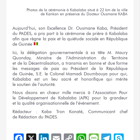
Photos
de la cérémonie
à Kabalaba
situé
à 22 km
de la ville
de Kankan
en présence
du Docteur
Ousmane KABA
Aujourd’hui,
son Excellence
Dr. Ousmane
Kaba, Président
du PADES,
a pris
part
à la cérémonie
de prière
à Kabalaba
afin
que règne
la paix
et la quiétude
sociale
en République
de Guinée
.
Ici,
la délégation
gouvernementale
à sa tête
M. Maury
Quonday, Ministre
de l’Administration
du Territoire
et de la Décentralisation,
a transmis
en bonne
et due
forme
les messages
de paix
au Président
de la République
de Guinée,
S.E.
le Colonel
Mamadi Doumbouya
pour qui,
Kabalaba est
un lieu
sacré
et honorifique
qui mérite
le soutien
de l’autorité.
Nous disons
en chœur
mille mercis
à l’Association
Pour
le Développement
de Kabalaba
(APK) pour
la grandeur
et la qualité
organisationnelle
de l’événement.
Rédacteur :
Kaba Tron Konaté, Communicant chef
de Rédaction
du PADES.
Facebook
X
LinkedIn
Email
Copy
WhatsApp
Message
Teleg
Sky