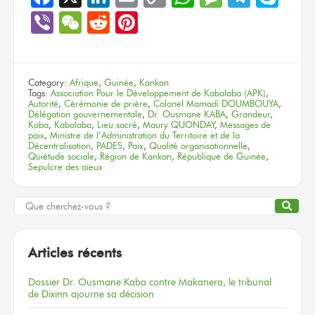
Link
Viber
WeChat
Reddit
Pinterest
Category:
Afrique
,
Guinée
,
Kankan
Tags:
Association Pour le Développement de Kabalaba (APK)
,
Autorité
,
Cérémonie de prière
,
Colonel Mamadi DOUMBOUYA
,
Délégation gouvernementale
,
Dr. Ousmane KABA
,
Grandeur
,
Kaba
,
Kabalaba
,
Lieu sacré
,
Maury QUONDAY
,
Messages de
paix
,
Ministre de l’Administration du Territoire et de la
Décentralisation
,
PADES
,
Paix
,
Qualité organisationnelle
,
Quiétude sociale
,
Région de Kankan
,
République de Guinée
,
Sepulcre des aïeux
Articles récents
Dossier
Dr. Ousmane Kaba
contre Makanera,
le tribunal
de Dixinn
ajourne
sa décision