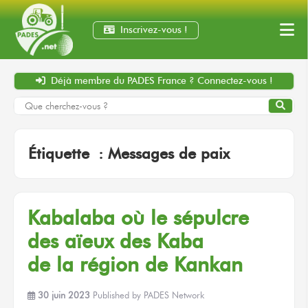
Inscrivez-vous !
Déjà membre
du PADES France ?
Connectez-vous !
Étiquette :
Messages de paix
Kabalaba
où le sépulcre
des aïeux
des Kaba
de la région
de Kankan
30 juin 2023
Published by
PADES Network