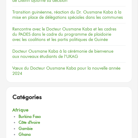
de Dixinn
ajourne
sa décision
Transition guinéenne, réaction du Dr. Ousmane Kaba à la
mise en place de délégations spéciales dans les communes
Rencontre
avec le Docteur
Ousmane Kaba
et les cadres
du PADES
dans le cadre
du programme
de plaidoirie
avec les coalitions
et les partis
politiques
de Guinée
Docteur
Ousmane Kaba
à la cérémonie
de bienvenue
aux nouveaux
étudiants
de l’UKAG
Vœux
du Docteur
Ousmane Kaba
pour la nouvelle
année
2024
Catégories
Afrique
Burkina Faso
Côte d'Ivoire
Gambie
Ghana