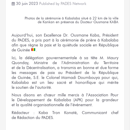
30 juin 2023
Published by
PADES Network
Photos
de la cérémonie
à Kabalaba
situé
à 22 km
de la ville
de Kankan
en présence
du Docteur
Ousmane KABA
Aujourd’hui,
son Excellence
Dr. Ousmane
Kaba, Président
du PADES,
a pris
part
à la cérémonie
de prière
à Kabalaba
afin
que règne
la paix
et la quiétude
sociale
en République
de Guinée
.
Ici,
la délégation
gouvernementale
à sa tête
M. Maury
Quonday, Ministre
de l’Administration
du Territoire
et de la Décentralisation,
a transmis
en bonne
et due
forme
les messages
de paix
au Président
de la République
de Guinée,
S.E.
le Colonel
Mamadi Doumbouya
pour qui,
Kabalaba est
un lieu
sacré
et honorifique
qui mérite
le soutien
de l’autorité.
Nous disons
en chœur
mille mercis
à l’Association
Pour
le Développement
de Kabalaba
(APK) pour
la grandeur
et la qualité
organisationnelle
de l’événement.
Rédacteur :
Kaba Tron Konaté, Communicant chef
de Rédaction
du PADES.