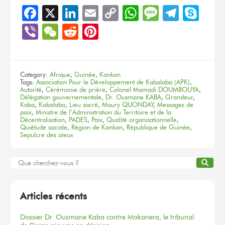
Facebook
X
LinkedIn
Email
Copy
WhatsApp
Message
Teleg
Sky
Link
Viber
WeChat
Reddit
Pinterest
Category:
Afrique
,
Guinée
,
Kankan
Tags:
Association Pour le Développement de Kabalaba (APK)
,
Autorité
,
Cérémonie de prière
,
Colonel Mamadi DOUMBOUYA
,
Délégation gouvernementale
,
Dr. Ousmane KABA
,
Grandeur
,
Kaba
,
Kabalaba
,
Lieu sacré
,
Maury QUONDAY
,
Messages de
paix
,
Ministre de l’Administration du Territoire et de la
Décentralisation
,
PADES
,
Paix
,
Qualité organisationnelle
,
Quiétude sociale
,
Région de Kankan
,
République de Guinée
,
Sepulcre des aïeux
Articles récents
Dossier
Dr. Ousmane Kaba
contre Makanera,
le tribunal